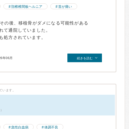
頚椎椎間板ヘルニア
首が痛い
、その後、移植骨がダメになる可能性がある
れて通院していました。
も処方されています。
26年06月
続きを読む
ています。
件）
急性白血病
体調不良