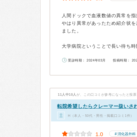
人間ドックで血液数値の異常を指
やはり異常があったため紹介状を
ました。
大学病院ということで長い待ち時間
受診時期： 2024年03月
投稿時期： 20
11人中10人
が、この口コミが参考になったと投票
転院希望したらクレーマー扱いさ
H（本人・50代・男性・掲載口コミ1件）
1.0
消化器外科