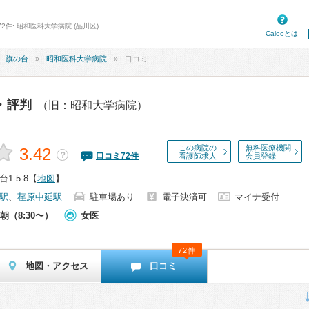
2件: 昭和医科大学病院 (品川区)
Calooとは
旗の台
昭和医科大学病院
口コミ
・評判
（旧：昭和大学病院）
この病院の
無料医療機関
3.42
？
口コミ
72
件
看護師求人
会員登録
-5-8
【
地図
】
駅
、
荏原中延駅
駐車場あり
電子決済可
マイナ受付
朝（8:30〜）
女医
72件
地図・アクセス
口コミ