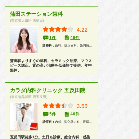
蒲田ステーション歯科
(東京都大田区 西蒲田)
4.22
1件
46件
診療科：
歯科、矯正歯科、歯周病科、歯科口腔外科、ホワイトニング
蒲田駅よりすぐの歯科。セラミック治療。マウス
ピース矯正。質の高い治療を低価格で提供。年中
無休。
カラダ内科クリニック 五反田院
(東京都品川区 西五反田)
3.55
5件
40件
診療科：
内科、消化器内科、胃腸科、性病科、内視鏡、健康診断、人間ドック
五反田駅徒歩1分。土日も診療。総合内科・感染