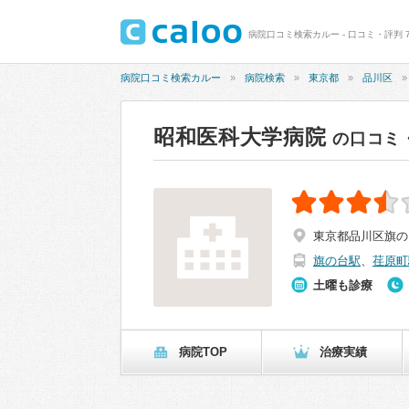
病院口コミ検索カルー - 口コミ・評判 7
病院口コミ検索カルー
病院検索
東京都
品川区
昭和医科大学病院
の口コミ
東京都品川区旗の台1
旗の台駅
、
荏原町
土曜も診療
病院TOP
治療実績