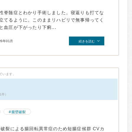
性脊髄症とわかり手術しました。寝返りも打てな
立てるように。このままリハビリで無事帰ってく
血圧が下がったり下痢...
26年01月
続きを読む
ています。
1件）
腹壁破裂
壁破裂による腸回転異常症のため短腸症候群 CVカ