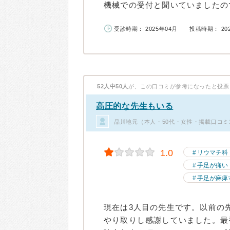
機械での受付と聞いていましたので
受診時期： 2025年04月
投稿時期： 20
52人中50人
が、この口コミが参考になったと投票
高圧的な先生もいる
品川地元（本人・50代・女性・掲載口コミ
1.0
リウマチ科
手足が痛い
手足が麻痺
現在は3人目の先生です。以前の
やり取りし感謝していました。最