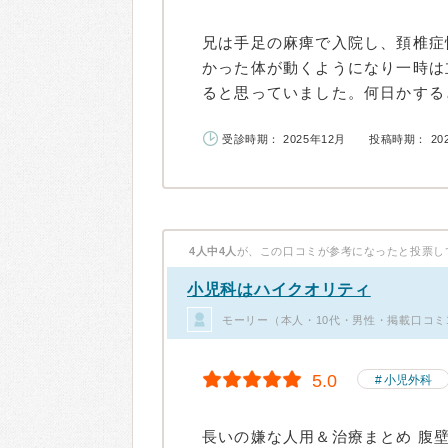
兄は手足の麻痺で入院し、頚椎症
かった体が動くようになり一時は
ると思っていました。何日かすると
受診時期： 2025年12月
投稿時期： 20
4人中4人
が、この口コミが参考になったと投票し
小児科はハイクオリティ
モーリー（本人・10代・男性・掲載口コミ
5.0
小児外科
長いの嫌な人用＆治療まとめ 腹