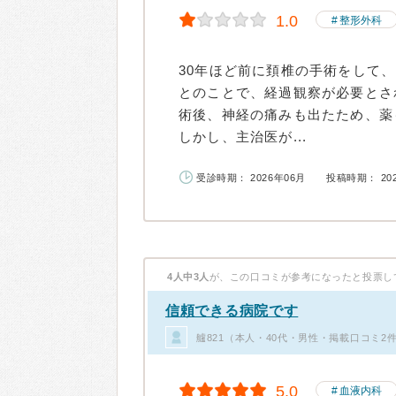
1.0
整形外科
30年ほど前に頚椎の手術をして
とのことで、経過観察が必要とさ
術後、神経の痛みも出たため、薬
しかし、主治医が...
受診時期： 2026年06月
投稿時期： 20
4人中3人
が、この口コミが参考になったと投票し
信頼できる病院です
艫821（本人・40代・男性・掲載口コミ2
5.0
血液内科