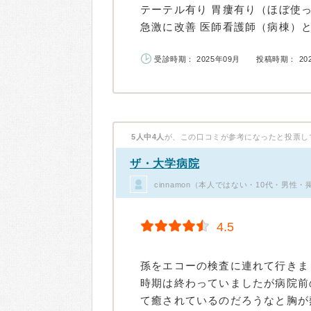
テーテル有り 胃瘻有り（ほぼ使っ
急激に改善 医師看護師（病棟）とも
受診時期： 2025年09月
投稿時期： 20
5人中4人
が、この口コミが参考になったと投票し
ザ・大学病院
cinnamon（本人ではない・10代・男性・
4.5
孫をエコーの検査に連れて行きま
時期は終わっていましたが病院前
て癒されているのだろうなと胸が