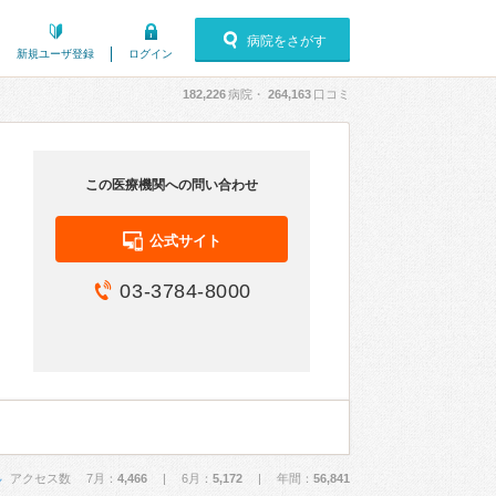
病院をさがす
新規ユーザ登録
ログイン
182,226
病院・
264,163
口コミ
この医療機関への問い合わせ
公式サイト
03-3784-8000
アクセス数 7月：
4,466
| 6月：
5,172
| 年間：
56,841