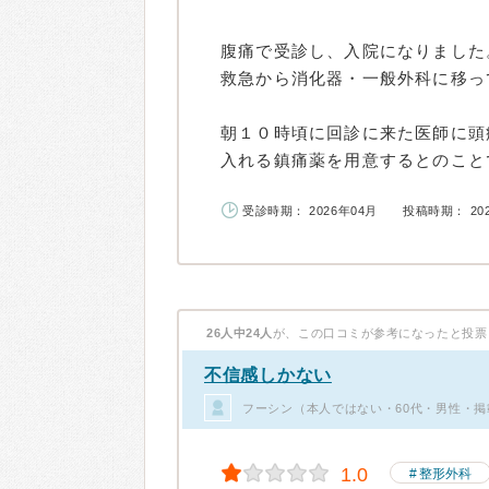
腹痛で受診し、入院になりました
救急から消化器・一般外科に移っ
朝１０時頃に回診に来た医師に頭
入れる鎮痛薬を用意するとのことで.
受診時期： 2026年04月
投稿時期： 20
26人中24人
が、この口コミが参考になったと投票
不信感しかない
フーシン（本人ではない・60代・男性・掲
1.0
整形外科