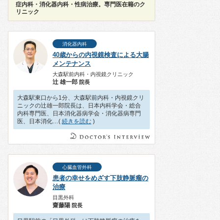
症内科・消化器内科・性病治療。専門医在籍のク
リニック
消化器内科
40歳からの内視鏡検査による大腸
メンテナンス
大森駅前内科・内視鏡クリニック
辻 雄一郎
院長
大森駅東口から1分、大森駅前内科・内視鏡クリ
ニックの辻雄一郎院長は、日本内科学会・総合
内科専門医、日本消化器病学会・消化器病専門
医、日本消化…(
続きを読む
)
心臓血管外科
患者の幸せをめざす下肢静脈瘤の
治療
目黒外科
齋藤陽
院長