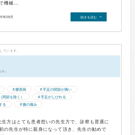
機械...
25年08月
続きを読む
しています。
1件）
膠原病
手足の関節が痛い
（関節を除く）
手足がしびれる
する
膝の痛み
先生方はとても患者想いの先生方で、診察も普通に
初の先生が特に親身になって頂き、先生の勧めで