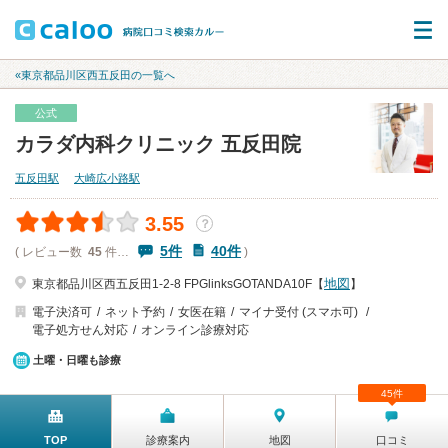
«東京都品川区西五反田の一覧へ
公式
カラダ内科クリニック 五反田院
五反田駅
大崎広小路駅
3.55
？
5件
40件
( レビュー数
45
件…
)
地図
東京都品川区西五反田1-2-8 FPGlinksGOTANDA10F【
】
電子決済可
ネット予約
女医在籍
マイナ受付 (スマホ可)
電子処方せん対応
オンライン診療対応
土曜・日曜も診療
45件
TOP
診療案内
地図
口コミ