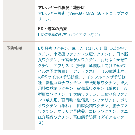
アレルギー性鼻炎 / 花粉症
アレルギー検査（View39・MAST36・ドロップスク
リーン）
ED・包茎の治療
ED治療薬の処方（バイアグラなど）
予防接種
B型肝炎ワクチン
、
麻しん（はしか）風しん混合ワ
クチン
、
水疱瘡ワクチン（水痘ワクチン）
、
日本脳
炎ワクチン
、
子宮頸がんワクチン
、
おたふくかぜワ
クチン
、
アブリスボ（妊婦、60歳以上向けのRSウ
イルス予防接種）
、
アレックスビー（60歳以上向け
のRSウイルス予防接種）
、
インフルエンザ予防接
種
、
新型コロナワクチン
、
帯状疱疹ワクチン
、
成人
用肺炎球菌ワクチン
、
破傷風ワクチン（単独）
、
A
型肝炎ワクチン
、
狂犬病ワクチン
、
三種混合ワクチ
ン（成人用、百日咳・破傷風・ジフテリア）
、
ポリ
オワクチン（単独）
、
髄膜炎菌ワクチン
、
腸チフス
ワクチン
、
マラリア予防薬
、
コレラワクチン
、
ダニ
媒介脳炎ワクチン
、
高山病予防薬（ダイアモック
ス）