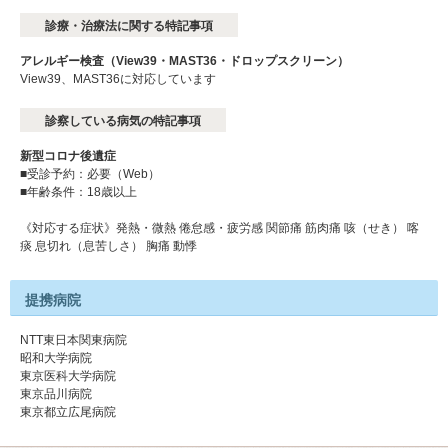
診療・治療法に関する特記事項
アレルギー検査（View39・MAST36・ドロップスクリーン）
View39、MAST36に対応しています
診察している病気の特記事項
新型コロナ後遺症
■受診予約：必要（Web）
■年齢条件：18歳以上
《対応する症状》発熱・微熱 倦怠感・疲労感 関節痛 筋肉痛 咳（せき） 喀
痰 息切れ（息苦しさ） 胸痛 動悸
提携病院
NTT東日本関東病院
昭和大学病院
東京医科大学病院
東京品川病院
東京都立広尾病院