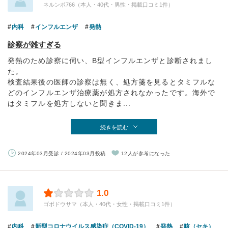
ネルンボ766（本人・40代・男性・掲載口コミ1件）
内科
インフルエンザ
発熱
診察が雑すぎる
発熱のため診察に伺い、B型インフルエンザと診断されまし
た。
検査結果後の医師の診察は無く、処方箋を見るとタミフルな
どのインフルエンザ治療薬が処方されなかったです。海外で
はタミフルを処方しないと聞きま...
続きを読む
2024年03月受診 / 2024年03月投稿
12人が参考になった
1.0
ゴボドウサマ（本人・40代・女性・掲載口コミ1件）
内科
新型コロナウイルス感染症（COVID-19）
発熱
咳（セキ）