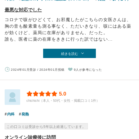
最悪な対応でした
コロナで咳がひどくて、お邪魔したがこちらの女医さんは、
胸の音も酸素量も測る事なく、ただいきなり、咳にはある薬
が効くけど、薬局に在庫がありません、だった。
誰も、医者に薬の在庫をききに行った訳ではない...
続きを読む
2024年01月受診 / 2024年01月投稿
9人が参考になった
5.0
chichichi（本人・50代・女性・掲載口コミ1件）
内科
発熱
この口コミは受診から5年以上経過しています。
オンライン診療後に訪問