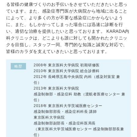
る皆様の健康づくりのお手伝いをさせていただきたいと思っ
ています。また、感染症専門医が大病院から地域に出ること
によって、より多くの方が不要な感染症にかからないよう
に、また、もしかかってしまった場合には迅速に診断を行
い、適切な治療を提供したいと思っております。 KARADA内
科クリニックは、どこよりも誰に対しても開かれたクリニッ
クを目指し、スタッフ一同、専門的な知識と誠実な対応で、
皆様のカラダを支えていきたいと思っております。
2008年 東京医科大学病院 初期研修医
略歴
2010年 東京医科大学病院 総合診療科
2012年 長崎県五島中央病院 内科（感染対策室 兼
任）
2013年 東京医科大学病院
感染制御部・感染症科 助教（渡航者医療センター 兼
任）
2018年 東京医科大学茨城医療センター
感染制御部部長・感染症科科長 講師
東京医科大学病院
感染制御部副部長・感染症科医局長
（東京医科大学茨城医療センター 感染制御部部長兼
任）