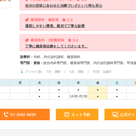
自分の症状に合わせた治療でいざという時も安心
糖尿病科・糖尿病
5.0
通院しやすい環境、親切で丁寧な診察
糖尿病科・1型糖尿病
5.0
丁寧に糖尿病治療をしてくださいます。
診療科：
内科、内分泌代謝科、糖尿病科
専門医・資格：
総合内科専門医、糖尿病専門医、内分泌代謝科専門医、甲状
アクセス数 7月：
359
| 6月：
391
| 年間：
3,657
月
火
水
木
金
土
●
●
●
●
●
14:00-20:30
●
●
●
●
03-3492-8800
ネット予約
公式サイ