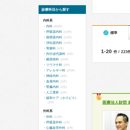
診療科目から探す
内科系
内科
(69件)
呼吸器内科
(10件)
標準
循環器内科
(15件)
消化器内科
(16件)
胃腸科
(8件)
1-20
件 / 22
内分泌代謝科
(5件)
糖尿病科
(10件)
リウマチ科
(2件)
アレルギー科
(20件)
神経内科
(4件)
血液内科
(1件)
腎臓内科
(2件)
人工透析
(2件)
緩和ケア（ホスピス）
医療法人財団 
(2件)
外科系
外科
(13件)
呼吸器外科
(1件)
心臓血管外科
(4件)