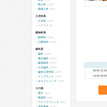
婦人科
(11件)
産婦人科
(8件)
小児科系
小児科
(11件)
小児外科
(0)
精神科系
精神科
(18件)
心療内科
(16件)
歯科系
歯科
(80件)
矯正歯科
(43件)
歯周病科
(45件)
小児歯科
(45件)
09:00-12:30
歯科口腔外科
(40件)
14:00-18:00
インプラント
(15件)
ホワイトニング
(13件)
その他
漢方
(3件)
救急科
(1件)
ペインクリニック
(2件)
予防接種
(81件)