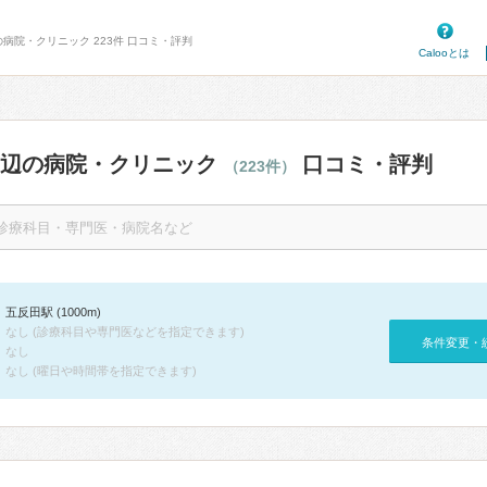
の病院・クリニック 223件 口コミ・評判
Calooとは
周辺の病院・クリニック
口コミ・評判
（223件）
五反田駅 (1000m)
なし (診療科目や専門医などを指定できます)
条件変更・
なし
なし (曜日や時間帯を指定できます)