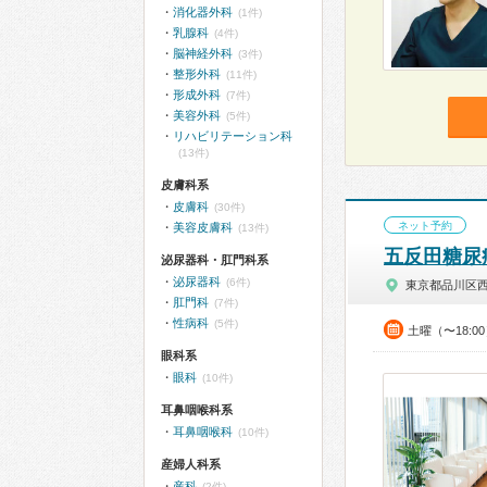
消化器外科
(1件)
乳腺科
(4件)
脳神経外科
(3件)
整形外科
(11件)
形成外科
(7件)
美容外科
(5件)
リハビリテーション科
(13件)
皮膚科系
皮膚科
(30件)
ネット予約
美容皮膚科
(13件)
五反田糖尿
泌尿器科・肛門科系
泌尿器科
(6件)
東京都品川区
肛門科
(7件)
性病科
(5件)
土曜（〜18:0
眼科系
眼科
(10件)
耳鼻咽喉科系
耳鼻咽喉科
(10件)
産婦人科系
産科
(2件)