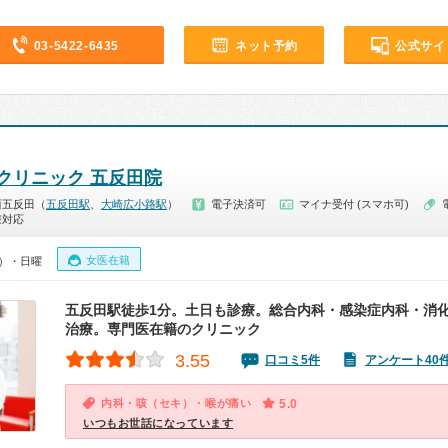
03-5422-6435
ネット予約
公式サイ
クリニック 五反田院
西五反田（
五反田駅
、
大崎広小路駅
）
電子決済可
マイナ受付 (スマホ可)
療対応
女医在籍
0）・日曜
五反田駅徒歩1分。土日も診療。総合内科・感染症内科・消
治療。専門医在籍のクリニック
3.55
口コミ5件
アンケート40
内科・咳（セキ）・喉が痛い
5.0
いつもお世話になっています