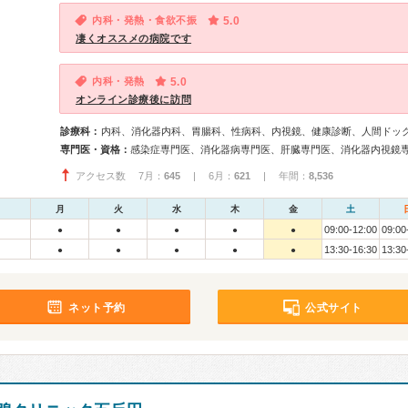
内科・発熱・食欲不振
5.0
凄くオススメの病院です
内科・発熱
5.0
オンライン診療後に訪問
診療科：
内科、消化器内科、胃腸科、性病科、内視鏡、健康診断、人間ドッ
専門医・資格：
感染症専門医、消化器病専門医、肝臓専門医、消化器内視鏡
アクセス数 7月：
645
| 6月：
621
| 年間：
8,536
月
火
水
木
金
土
09:00-12:00
09:00
●
●
●
●
●
13:30-16:30
13:30
●
●
●
●
●
ネット予約
公式サイト