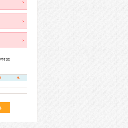
腺専門医
日
祝
ト