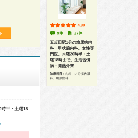
4.80
9件
27件
ト
五反田駅1分の糖尿病内
科・甲状腺内科。女性専
門医。木曜20時半・土
曜18時まで。生活習慣
病・発熱外来
診療科目：
内科、内分泌代謝
科、糖尿病科
時半・土曜18
件