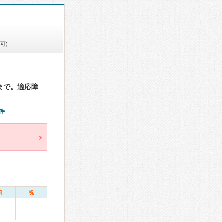
可)
まで。適応障
件
日
祝