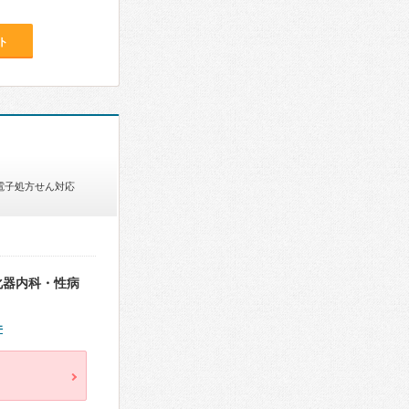
ト
電子処方せん対応
化器内科・性病
件