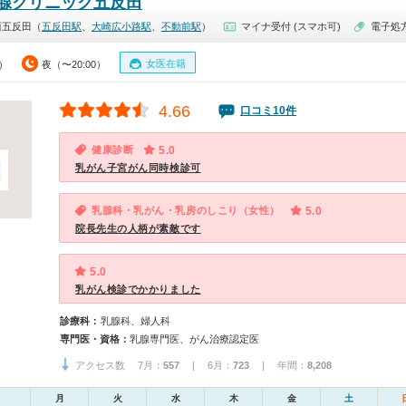
腺クリニック五反田
西五反田（
五反田駅
、
大崎広小路駅
、
不動前駅
）
マイナ受付 (スマホ可)
電子処
女医在籍
0）
夜（〜20:00）
4.66
口コミ10件
健康診断
5.0
乳がん子宮がん同時検診可
乳腺科・乳がん・乳房のしこり（女性）
5.0
院長先生の人柄が素敵です
5.0
乳がん検診でかかりました
診療科：
乳腺科、婦人科
専門医・資格：
乳腺専門医、がん治療認定医
アクセス数 7月：
557
| 6月：
723
| 年間：
8,208
月
火
水
木
金
土