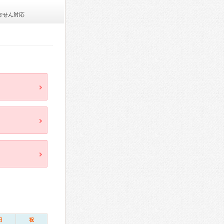
方せん対応
日
祝