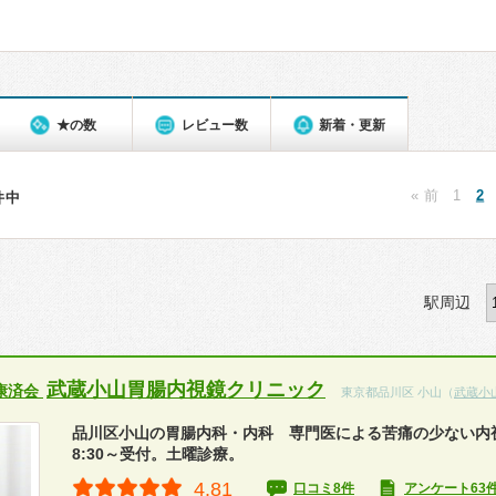
★の数
レビュー数
新着・更新
« 前
1
2
3件中
駅周辺
武蔵小山胃腸内視鏡クリニック
康済会
東京都品川区 小山（
武蔵小
品川区小山の胃腸内科・内科 専門医による苦痛の少ない内
8:30～受付。土曜診療。
4.81
口コミ8件
アンケート63