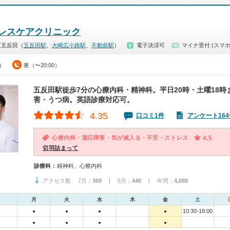
レスケアクリニック
東五反田（
五反田駅
、
大崎広小路駅
、
不動前駅
）
電子決済可
マイナ受付 (スマホ
0）
夜（〜20:00）
五反田駅徒歩7分の心療内科・精神科。平日20時・土曜18時
害・うつ病。英語診療対応可。
4.35
口コミ1件
アンケート164
心療内科・適応障害・気が滅入る・不安・ストレス
4.5
切羽詰まって
診療科：
精神科、心療内科
アクセス数 7月：
369
| 6月：
446
| 年間：
4,089
月
火
水
木
金
土
10:30-18:00
●
●
●
●
●
●
●
●