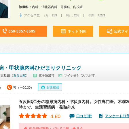
診療科：
内科、消化器内科、胃腸科、内視鏡
アクセス数 7月：
259
| 6月：
265
| 年間：
4,271
050-5357-8595
ネット予約
公式サイ
病・甲状腺内科ひだまりクリニック
西五反田（
五反田駅
）
電子決済可
マイナ受付 (スマホ可)
女医在籍
0）
夜（〜20:30）
五反田駅1分の糖尿病内科・甲状腺内科。女性専門医。木曜20
時まで。生活習慣病・発熱外来
4.80
口コミ9件
アンケート27
内分泌代謝科・バセドウ病
5.0