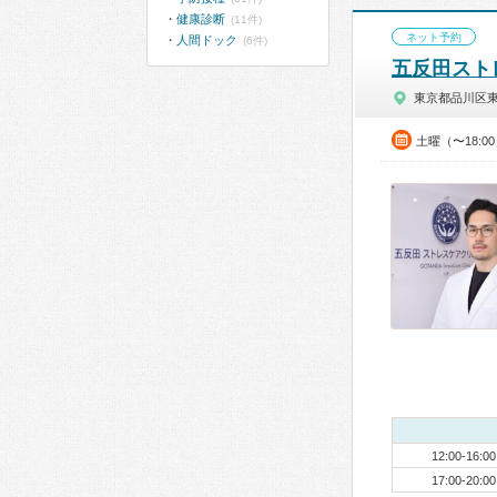
健康診断
(11件)
ネット予約
人間ドック
(6件)
五反田スト
東京都品川区
土曜（〜18:0
12:00-16:00
17:00-20:00