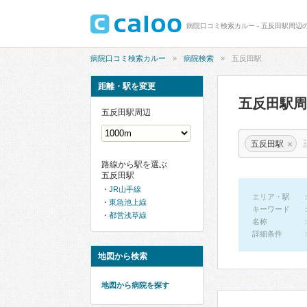
病院口コミ検索カルー - 五反田駅周辺
病院口コミ検索カルー
病院検索
五反田駅
距離・駅を変更
五反田駅
五反田駅周辺
×
五反田駅
路線から駅を選ぶ
五反田駅
JR山手線
エリア・駅
東急池上線
キーワード
都営浅草線
名称
詳細条件
地図から検索
地図から病院を探す