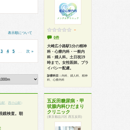
－
表示順について
0件
大崎広小路駅1分の精神
3
4
5
…
次 »
科・心療内科・一般内
科・婦人科。土日祝19
時まで。女性医師。プラ
イバシー配慮。
診療科目：
内科、婦人科、精神
科、心療内科
五反田糖尿病・甲
山駅
、
西小山駅
）
状腺内科ひだまり
クリニック
視鏡検査。朝
(東京都品川区 西五反田)
件