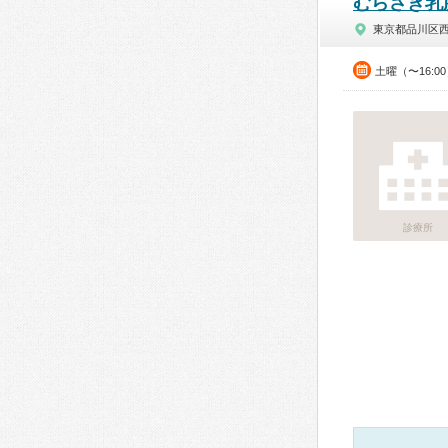
むらさき乳
東京都品川区
土曜（〜16:0
診療所