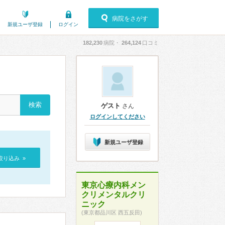
病院をさがす
新規ユーザ登録
ログイン
182,230
病院・
264,124
口コミ
ゲスト
さん
ログインしてください
新規ユーザ登録
絞り込み »
東京心療内科メン
クリメンタルクリ
ニック
(東京都品川区 西五反田)