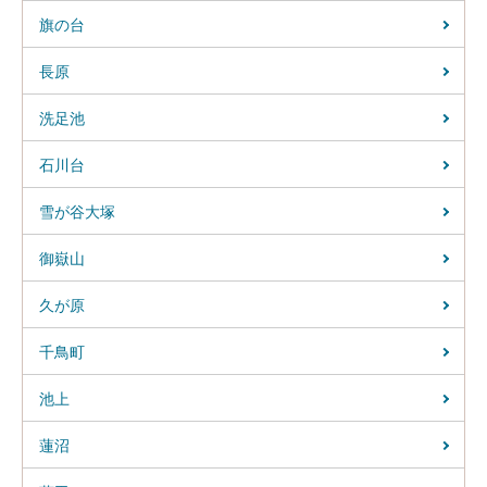
旗の台
長原
洗足池
石川台
雪が谷大塚
御嶽山
久が原
千鳥町
池上
蓮沼