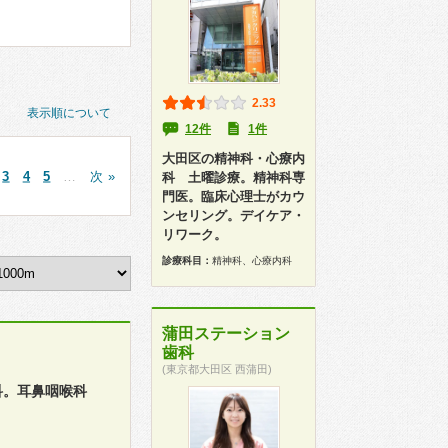
2.33
表示順について
12件
1件
大田区の精神科・心療内
3
4
5
…
次 »
科 土曜診療。精神科専
門医。臨床心理士がカウ
ンセリング。デイケア・
リワーク。
診療科目：
精神科、心療内科
蒲田ステーション
歯科
(東京都大田区 西蒲田)
科。耳鼻咽喉科