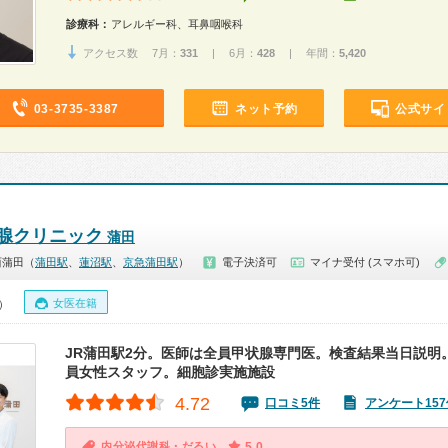
診療科：
アレルギー科、耳鼻咽喉科
アクセス数 7月：
331
| 6月：
428
| 年間：
5,420
03-3735-3387
ネット予約
公式サイ
腺クリニック
蒲田
西蒲田（
蒲田駅
、
蓮沼駅
、
京急蒲田駅
）
電子決済可
マイナ受付 (スマホ可)
女医在籍
0）
JR蒲田駅2分。医師は全員甲状腺専門医。検査結果当日説明
員女性スタッフ。細胞診実施施設
4.72
口コミ5件
アンケート157
内分泌代謝科・だるい
5.0