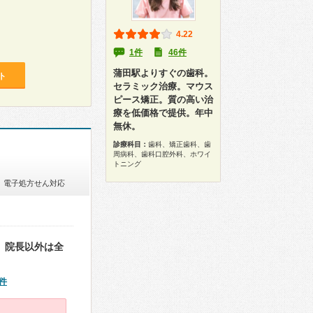
4.22
1件
46件
蒲田駅よりすぐの歯科。
ト
セラミック治療。マウス
ピース矯正。質の高い治
療を低価格で提供。年中
無休。
診療科目：
歯科、矯正歯科、歯
周病科、歯科口腔外科、ホワイ
トニング
電子処方せん対応
。院長以外は全
件