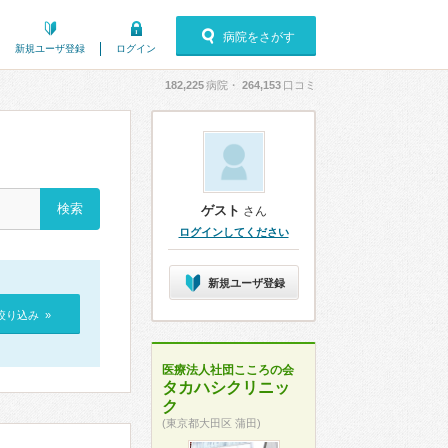
病院をさがす
新規ユーザ登録
ログイン
182,225
病院・
264,153
口コミ
ゲスト
さん
ログインしてください
新規ユーザ登録
絞り込み »
医療法人社団こころの会
タカハシクリニッ
ク
(東京都大田区 蒲田)