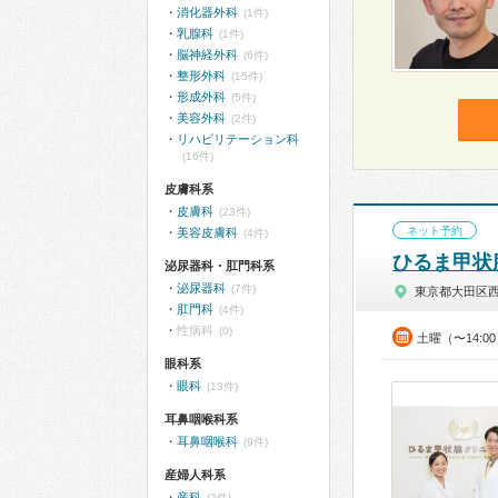
消化器外科
(1件)
乳腺科
(1件)
脳神経外科
(6件)
整形外科
(15件)
形成外科
(5件)
美容外科
(2件)
リハビリテーション科
(16件)
皮膚科系
皮膚科
(23件)
ネット予約
美容皮膚科
(4件)
ひるま甲状
泌尿器科・肛門科系
泌尿器科
(7件)
東京都大田区
肛門科
(4件)
性病科
(0)
土曜（〜14:0
眼科系
眼科
(13件)
耳鼻咽喉科系
耳鼻咽喉科
(9件)
産婦人科系
産科
(2件)