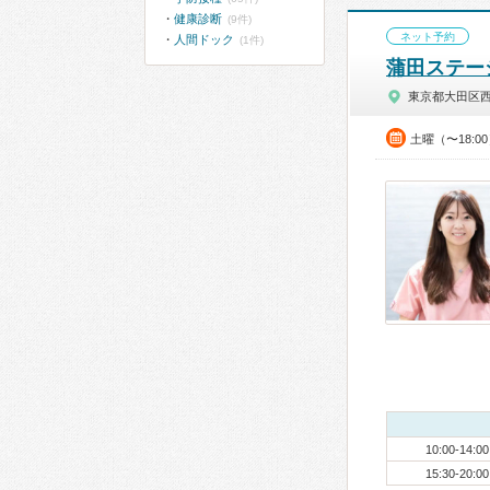
健康診断
(9件)
ネット予約
人間ドック
(1件)
蒲田ステー
東京都大田区
土曜（〜18:
10:00-14:00
15:30-20:00