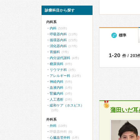
診療科目から探す
内科系
内科
(53件)
呼吸器内科
(11件)
標準
循環器内科
(15件)
消化器内科
(17件)
胃腸科
(7件)
1-20
件 / 20
内分泌代謝科
(4件)
糖尿病科
(8件)
リウマチ科
(3件)
アレルギー科
(12件)
神経内科
(5件)
血液内科
(1件)
腎臓内科
(3件)
人工透析
(2件)
緩和ケア（ホスピス）
蒲田いだ耳
(1件)
外科系
外科
(13件)
呼吸器外科
(0)
心臓血管外科
(1件)