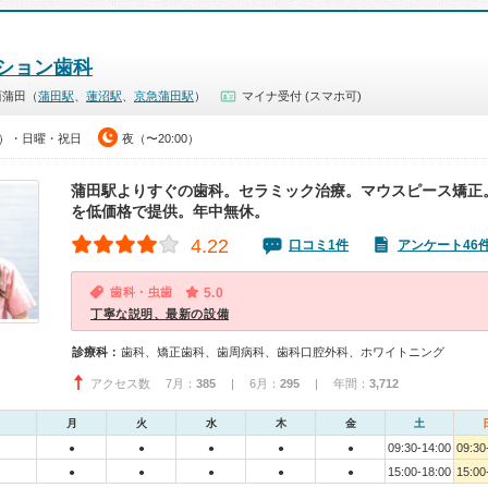
ション歯科
西蒲田（
蒲田駅
、
蓮沼駅
、
京急蒲田駅
）
マイナ受付 (スマホ可)
00）・日曜・祝日
夜（〜20:00）
蒲田駅よりすぐの歯科。セラミック治療。マウスピース矯正
を低価格で提供。年中無休。
4.22
口コミ1件
アンケート46
歯科・虫歯
5.0
丁寧な説明、最新の設備
診療科：
歯科、矯正歯科、歯周病科、歯科口腔外科、ホワイトニング
アクセス数 7月：
385
| 6月：
295
| 年間：
3,712
月
火
水
木
金
土
09:30-14:00
09:30
●
●
●
●
●
15:00-18:00
15:00
●
●
●
●
●