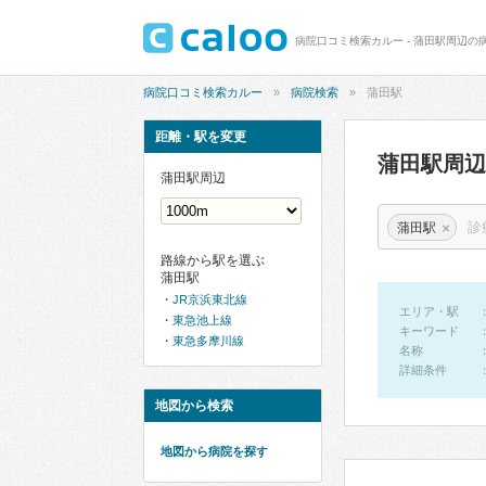
病院口コミ検索カルー - 蒲田駅周辺の病
病院口コミ検索カルー
病院検索
蒲田駅
距離・駅を変更
蒲田駅周
蒲田駅周辺
×
蒲田駅
路線から駅を選ぶ
蒲田駅
JR京浜東北線
エリア・駅
東急池上線
キーワード
東急多摩川線
名称
詳細条件
地図から検索
地図から病院を探す