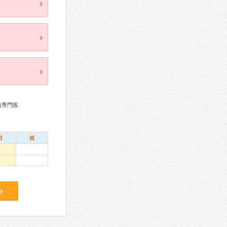
病専門医
日
祝
ト