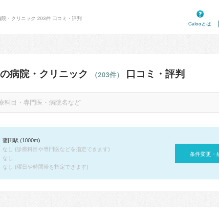
院・クリニック 203件 口コミ・評判
Calooとは
辺の病院・クリニック
口コミ・評判
（203件）
蒲田駅 (1000m)
なし (診療科目や専門医などを指定できます)
条件変更・
なし
なし (曜日や時間帯を指定できます)