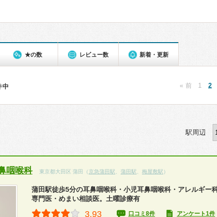
★の数
レビュー数
新着・更新
« 前
1
2
3件中
駅周辺
鼻咽喉科
東京都大田区 蒲田（
京急蒲田駅
、
蒲田駅
、
梅屋敷駅
）
蒲田駅徒歩5分の耳鼻咽喉科・小児耳鼻咽喉科・アレルギー
専門医・めまい相談医。土曜診療有
3.93
口コミ8件
アンケート1件