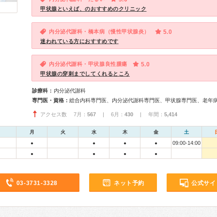
甲状腺といえば、のおすすめのクリニック
内分泌代謝科・橋本病（慢性甲状腺炎）
5.0
迷われている方におすすめです
内分泌代謝科・甲状腺良性腫瘍
5.0
甲状腺の穿刺までしてくれるところ
診療科：
内分泌代謝科
専門医・資格：
総合内科専門医、内分泌代謝科専門医、甲状腺専門医、老年
アクセス数 7月：
567
| 6月：
430
| 年間：
5,414
月
火
水
木
金
土
09:00-14:00
●
●
●
●
●
●
●
●
03-3731-3328
ネット予約
公式サイ