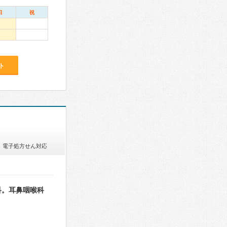
日
祝
ト
電子処方せん対応
科。耳鼻咽喉科