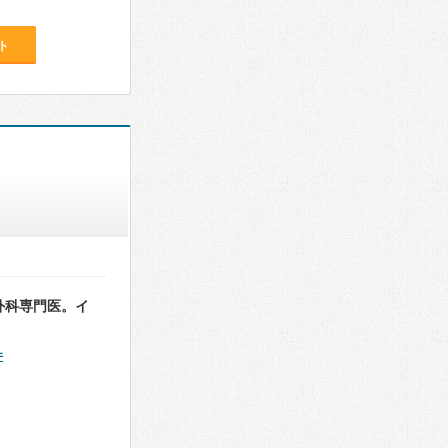
ト
外科専門医。イ
件