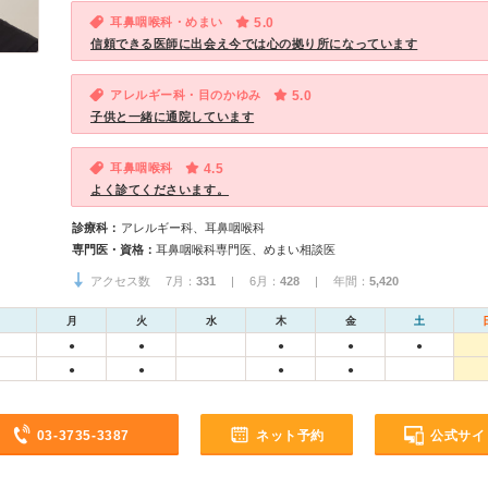
耳鼻咽喉科・めまい
5.0
信頼できる医師に出会え今では心の拠り所になっています
アレルギー科・目のかゆみ
5.0
子供と一緒に通院しています
耳鼻咽喉科
4.5
よく診てくださいます。
診療科：
アレルギー科、耳鼻咽喉科
専門医・資格：
耳鼻咽喉科専門医、めまい相談医
アクセス数 7月：
331
| 6月：
428
| 年間：
5,420
月
火
水
木
金
土
●
●
●
●
●
●
●
●
●
03-3735-3387
ネット予約
公式サイ