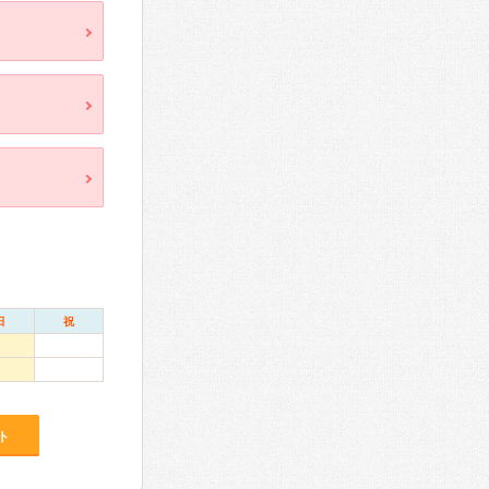
日
祝
ト