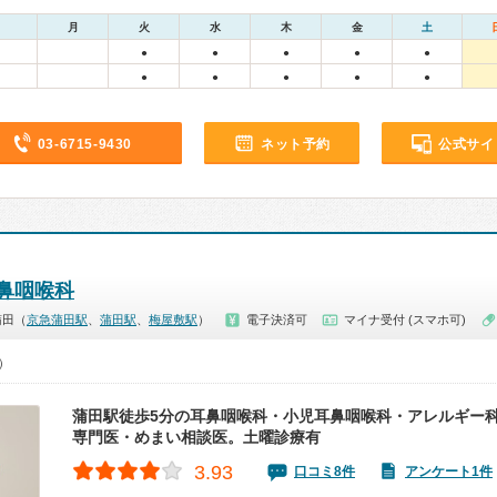
月
火
水
木
金
土
●
●
●
●
●
●
●
●
●
●
03-6715-9430
ネット予約
公式サイ
鼻咽喉科
蒲田（
京急蒲田駅
、
蒲田駅
、
梅屋敷駅
）
電子決済可
マイナ受付 (スマホ可)
0）
蒲田駅徒歩5分の耳鼻咽喉科・小児耳鼻咽喉科・アレルギー
専門医・めまい相談医。土曜診療有
3.93
口コミ8件
アンケート1件