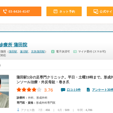
03-6424-4147
ネット予約
公式サイ
診療所 蒲田院
西蒲田（
蒲田駅
、
蓮沼駅
、
京急蒲田駅
）
電子決済可
マイナ受付 (スマホ可)
療対応
0）
蒲田駅1分の足専門クリニック。平日・土曜19時まで。形成
ンソール治療・外反母趾・巻き爪
3.76
口コミ0件
アンケート30
診療科：
外科、形成外科
専門医・資格：
形成外科専門医
アクセス数 7月：
456
| 6月：
509
| 年間：
4,786