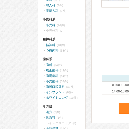
婦人科
(3件)
産婦人科
(3件)
小児科系
小児科
(14件)
小児外科
(0)
精神科系
精神科
(18件)
心療内科
(13件)
歯科系
歯科
(84件)
矯正歯科
(42件)
歯周病科
(54件)
小児歯科
(58件)
09:00-13:00
歯科口腔外科
(40件)
14:00-18:00
インプラント
(9件)
ホワイトニング
(10件)
その他
漢方
(2件)
救急科
(1件)
ペインクリニック
(0)
予防接種
(65件)