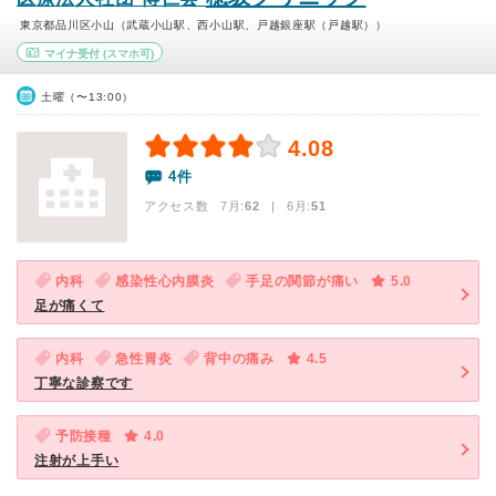
東京都品川区小山（武蔵小山駅、西小山駅、戸越銀座駅（戸越駅））
マイナ受付
(スマホ可)
土曜（〜13:00）
4.08
4件
アクセス数 7月:
62
| 6月:
51
内科
感染性心内膜炎
手足の関節が痛い
5.0
足が痛くて
内科
急性胃炎
背中の痛み
4.5
丁寧な診察です
予防接種
4.0
注射が上手い