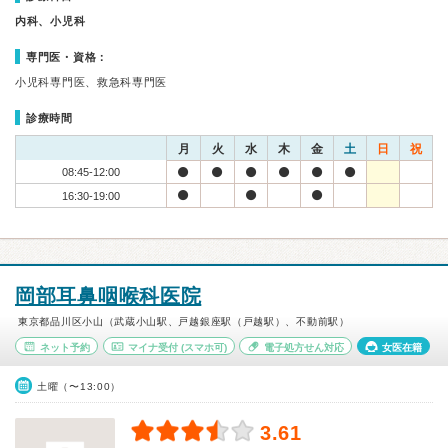
内科、小児科
専門医・資格：
小児科専門医、救急科専門医
診療時間
月
火
水
木
金
土
日
祝
08:45-12:00
16:30-19:00
岡部耳鼻咽喉科医院
東京都品川区小山（武蔵小山駅、戸越銀座駅（戸越駅）、不動前駅）
ネット予約
マイナ受付
(スマホ可)
電子処方せん対応
女医在籍
土曜（〜13:00）
3.61