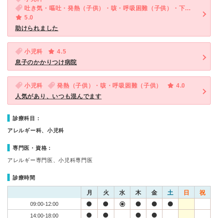
吐き気・嘔吐・発熱（子供）・咳・呼吸困難（子供）・下痢（子供）
5.0
助けられました
小児科
4.5
息子のかかりつけ病院
小児科
発熱（子供）・咳・呼吸困難（子供）
4.0
人気があり、いつも混んでます
診療科目：
アレルギー科、小児科
専門医・資格：
アレルギー専門医、小児科専門医
診療時間
月
火
水
木
金
土
日
祝
09:00-12:00
14:00-18:00