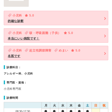
小児科
5.0
的確な診断
小児科
咳・呼吸困難（子供）
5.0
本当にいい病院です！
小児科
起立性調節障害
めまい
5.0
名医です
診療科目：
アレルギー科、小児科
専門医・資格：
小児科専門医
診療時間
月
火
水
木
金
土
日
祝
08:30-12:30