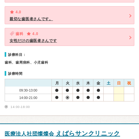
4.0
親切な歯医者さんです。
歯科
4.0
女性だけの歯医者さんです
診療科目：
歯科、歯周病科、小児歯科
診療時間
月
火
水
木
金
土
日
祝
09:30-13:00
14:00-21:00
14:00-18:00
えばらサンクリニック
医療法人社団燦燦会