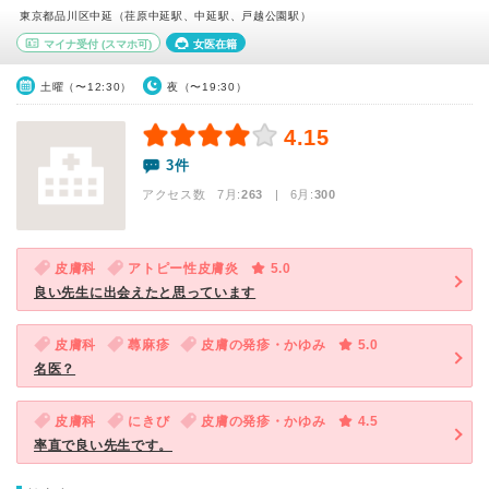
東京都品川区中延（荏原中延駅、中延駅、戸越公園駅）
マイナ受付
(スマホ可)
女医在籍
土曜（〜12:30）
夜（〜19:30）
4.15
3件
アクセス数 7月:
263
| 6月:
300
皮膚科
アトピー性皮膚炎
5.0
良い先生に出会えたと思っています
皮膚科
蕁麻疹
皮膚の発疹・かゆみ
5.0
名医？
皮膚科
にきび
皮膚の発疹・かゆみ
4.5
率直で良い先生です。