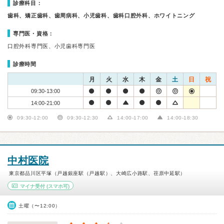
診療科目：
歯科、矯正歯科、歯周病科、小児歯科、歯科口腔外科、ホワイトニング
専門医・資格：
口腔外科専門医、小児歯科専門医
診療時間
月
火
水
木
金
土
日
祝
09:30-13:00
14:00-21:00
09:30-12:00
09:30-12:30
14:00-17:00
14:00-18:30
中村医院
東京都品川区平塚（戸越銀座駅（戸越駅）、大崎広小路駅、荏原中延駅）
マイナ受付
(スマホ可)
土曜（〜12:00）