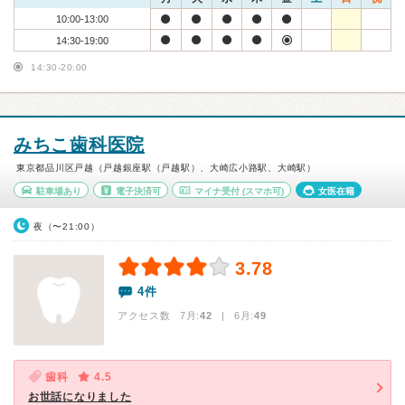
10:00-13:00
14:30-19:00
14:30-20:00
みちこ歯科医院
東京都品川区戸越（戸越銀座駅（戸越駅）、大崎広小路駅、大崎駅）
駐車場あり
電子決済可
マイナ受付
(スマホ可)
女医在籍
夜（〜21:00）
3.78
4件
アクセス数 7月:
42
| 6月:
49
歯科
4.5
お世話になりました