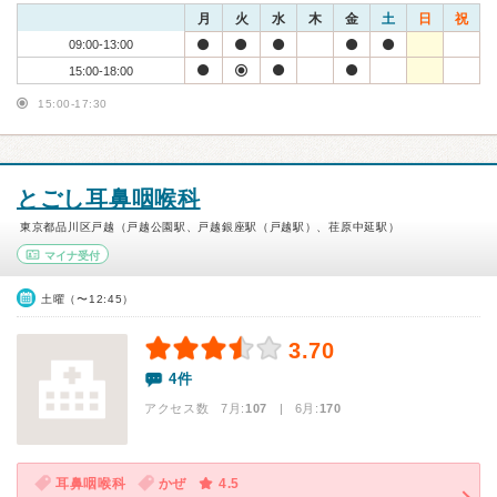
月
火
水
木
金
土
日
祝
09:00-13:00
15:00-18:00
15:00-17:30
とごし耳鼻咽喉科
東京都品川区戸越（戸越公園駅、戸越銀座駅（戸越駅）、荏原中延駅）
マイナ受付
土曜（〜12:45）
3.70
4件
アクセス数 7月:
107
| 6月:
170
耳鼻咽喉科
かぜ
4.5