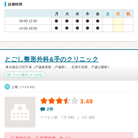
診療時間
月
火
水
木
金
土
日
祝
09:00-12:00
14:00-18:00
とごし整形外科&手のクリニック
東京都品川区平塚（戸越銀座駅（戸越駅）、荏原中延駅、戸越公園駅）
マイナ受付
(スマホ可)
土曜（〜13:00）
3.49
2件
アクセス数 7月:
343
| 6月:
322