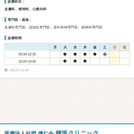
診療科目：
皮膚科、精神科、心療内科
専門医・資格：
皮膚科専門医、認知症専門医、老年精神専門医、精神科専門医
診療時間
月
火
水
木
金
土
日
祝
09:30-12:30
16:00-19:30
09:00-12:30
穂坂クリニック
医療法人社団 傅仁会