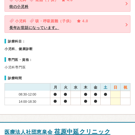
小児科
発熱（子供）
4.0
街の小児科
小児科
咳・呼吸困難（子供）
4.0
長年お世話になっています。
診療科目：
小児科、健康診断
専門医・資格：
小児科専門医
診療時間
月
火
水
木
金
土
日
祝
08:30-12:00
14:00-18:30
荏原中延クリニック
医療法人社団恵泉会