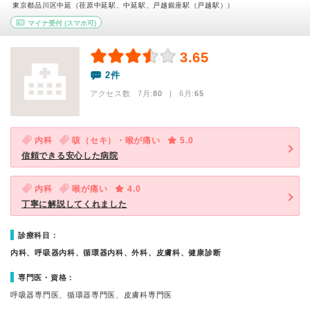
東京都品川区中延（荏原中延駅、中延駅、戸越銀座駅（戸越駅））
マイナ受付
(スマホ可)
3.65
2件
アクセス数 7月:
80
| 6月:
65
内科
咳（セキ）・喉が痛い
5.0
信頼できる安心した病院
内科
喉が痛い
4.0
丁寧に解説してくれました
診療科目：
内科、呼吸器内科、循環器内科、外科、皮膚科、健康診断
専門医・資格：
呼吸器専門医、循環器専門医、皮膚科専門医