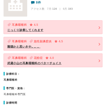
8件
アクセス数 7月:
124
| 6月:
193
耳鼻咽喉科
4.5
じっくり診察してくれます
耳鼻咽喉科
急性副鼻腔炎
4.5
難聴かと思いきや。。。
耳鼻咽喉科
花粉症
4.0
武蔵小山の耳鼻咽喉科のベターチョイス
診療科目：
耳鼻咽喉科
専門医・資格：
耳鼻咽喉科専門医
診療時間