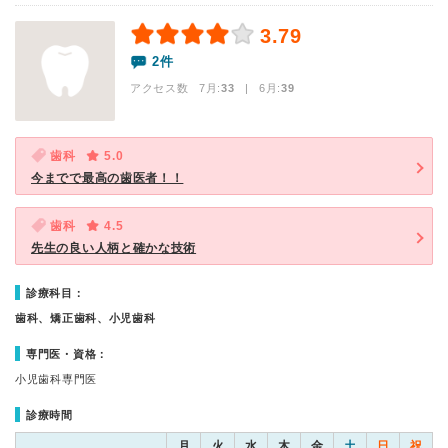
3.79
2件
アクセス数 7月:
33
| 6月:
39
歯科
5.0
今までで最高の歯医者！！
歯科
4.5
先生の良い人柄と確かな技術
診療科目：
歯科、矯正歯科、小児歯科
専門医・資格：
小児歯科専門医
診療時間
月
火
水
木
金
土
日
祝