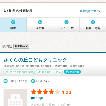
176
件の検索結果
表示順について
標準
★の数
レビュー数
新着・更新
駅周辺
さくらの丘こどもクリニック
東京都品川区荏原（戸越銀座駅（戸越駅）、武蔵小山駅、荏原中延駅）
マイナ受付
(スマホ可)
電子処方せん対応
女医在籍
土曜（〜12:30）
朝（8:30〜）
4.23
13件
アクセス数 7月:
90
| 6月:
89