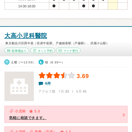
14:30-18:00
大高小児科醫院
東京都品川区西中延（荏原中延駅、戸越銀座駅（戸越駅）、武蔵小山駅）
駐車場あり
ネット予約
マイナ受付
土曜（〜12:00）
朝（8:30〜）
3.69
4件
アクセス数 7月:
32
| 6月:
41
小児科
5.0
気軽に相談できます。