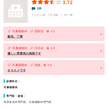
3.72
3件
アクセス数 7月:
119
| 6月:
78
耳鼻咽喉科
花粉症
4.5
親切、丁寧
耳鼻咽喉科
外耳炎
4.0
優しい雰囲気の病院です
耳鼻咽喉科
発熱
4.0
オススメです
診療科目：
耳鼻咽喉科
専門医・資格：
気管食道科専門医、耳鼻咽喉科専門医