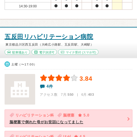
14:30-19:00
五反田リハビリテーション病院
東京都品川区西五反田（大崎広小路駅、五反田駅、大崎駅）
駐車場あり
電子決済可
マイナ受付
(スマホ可)
土曜（〜17:00）
3.84
4件
アクセス数 7月:
550
| 6月:
403
リハビリテーション科
脳梗塞
5.0
脳梗塞で倒れた母がお世話になってました
リハビリテーション科
けが
4.5