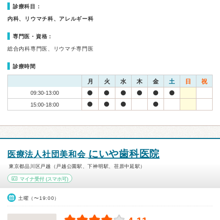
診療科目：
内科、リウマチ科、アレルギー科
専門医・資格：
総合内科専門医、リウマチ専門医
診療時間
月
火
水
木
金
土
日
祝
09:30-13:00
15:00-18:00
にいや歯科医院
医療法人社団美和会
東京都品川区戸越（戸越公園駅、下神明駅、荏原中延駅）
マイナ受付
(スマホ可)
土曜（〜19:00）