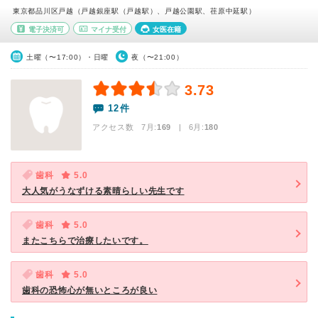
東京都品川区戸越（戸越銀座駅（戸越駅）、戸越公園駅、荏原中延駅）
電子決済可
マイナ受付
女医在籍
土曜（〜17:00）・日曜
夜（〜21:00）
3.73
12件
アクセス数 7月:
169
| 6月:
180
歯科
5.0
大人気がうなずける素晴らしい先生です
歯科
5.0
またこちらで治療したいです。
歯科
5.0
歯科の恐怖心が無いところが良い