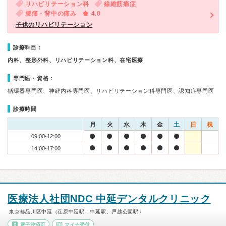
リハビリテーション科
線維筋痛症
腰痛・背中の痛み
4.0
子供のリハビリテーション
診療科目：
内科、整形外科、リハビリテーション科、在宅医療
専門医・資格：
循環器専門医、神経内科専門医、リハビリテーション科専門医、認知症専門医
診療時間
月
火
水
木
金
土
日
祝
09:00-12:00
14:00-17:00
医療法人社団NDC 中延デンタルクリニック
東京都品川区中延（荏原中延駅、中延駅、戸越公園駅）
電子決済可
マイナ受付