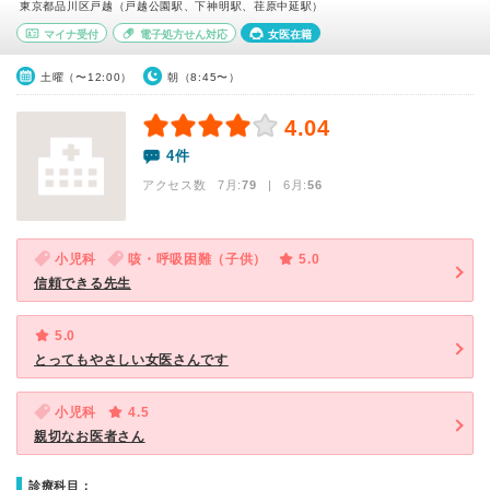
東京都品川区戸越（戸越公園駅、下神明駅、荏原中延駅）
マイナ受付
電子処方せん対応
女医在籍
土曜（〜12:00）
朝（8:45〜）
4.04
4件
アクセス数 7月:
79
| 6月:
56
小児科
咳・呼吸困難（子供）
5.0
信頼できる先生
5.0
とってもやさしい女医さんです
小児科
4.5
親切なお医者さん
診療科目：