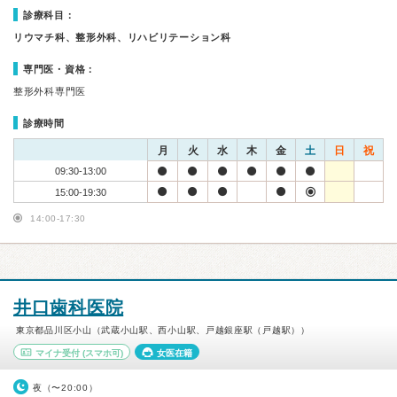
診療科目：
リウマチ科、整形外科、リハビリテーション科
専門医・資格：
整形外科専門医
診療時間
月
火
水
木
金
土
日
祝
09:30-13:00
15:00-19:30
14:00-17:30
井口歯科医院
東京都品川区小山（武蔵小山駅、西小山駅、戸越銀座駅（戸越駅））
マイナ受付
(スマホ可)
女医在籍
夜（〜20:00）