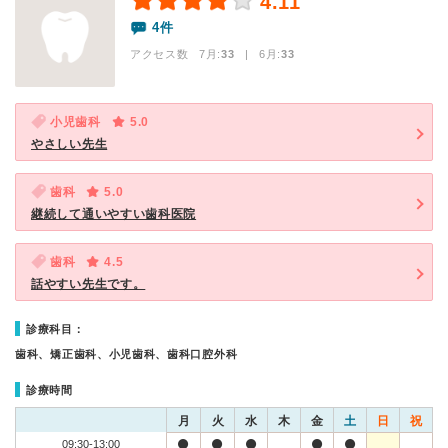
4.11
4件
アクセス数 7月:
33
| 6月:
33
小児歯科
5.0
やさしい先生
歯科
5.0
継続して通いやすい歯科医院
歯科
4.5
話やすい先生です。
診療科目：
歯科、矯正歯科、小児歯科、歯科口腔外科
診療時間
月
火
水
木
金
土
日
祝
09:30-13:00