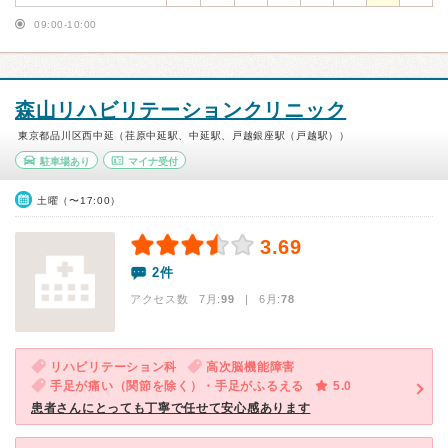
09:00-10:00
森山リハビリテーションクリニック
東京都品川区西中延（荏原中延駅、中延駅、戸越銀座駅（戸越駅））
駐車場あり
マイナ受付
土曜（〜17:00）
3.69
2件
アクセス数 7月:
99
| 6月:
78
リハビリテーション科
高次脳機能障害
手足が痛い（関節を除く）・手足がふるえる
5.0
患者さんにとっても丁寧で任せて安心感あります