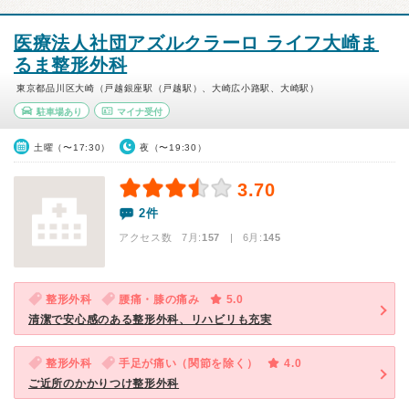
医療法人社団アズルクラーロ ライフ大崎ま
るま整形外科
東京都品川区大崎（戸越銀座駅（戸越駅）、大崎広小路駅、大崎駅）
駐車場あり
マイナ受付
土曜（〜17:30）
夜（〜19:30）
3.70
2件
アクセス数 7月:
157
| 6月:
145
整形外科
腰痛・膝の痛み
5.0
清潔で安心感のある整形外科、リハビリも充実
整形外科
手足が痛い（関節を除く）
4.0
ご近所のかかりつけ整形外科