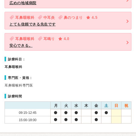
広めの地域病院
耳鼻咽喉科
中耳炎
鼻のつまり
4.5
とても信頼できる先生です
耳鼻咽喉科
耳鳴り
4.0
安心できる。
診療科目：
耳鼻咽喉科
専門医・資格：
耳鼻咽喉科専門医
診療時間
月
火
水
木
金
土
日
祝
09:15-12:45
15:00-18:00