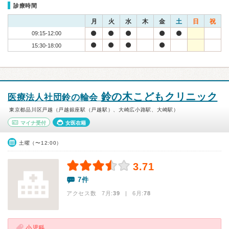
診療時間
月
火
水
木
金
土
日
祝
09:15-12:00
15:30-18:00
鈴の木こどもクリニック
医療法人社団鈴の輪会
東京都品川区戸越（戸越銀座駅（戸越駅）、大崎広小路駅、大崎駅）
マイナ受付
女医在籍
土曜（〜12:00）
3.71
7件
アクセス数 7月:
39
| 6月:
78
小児科