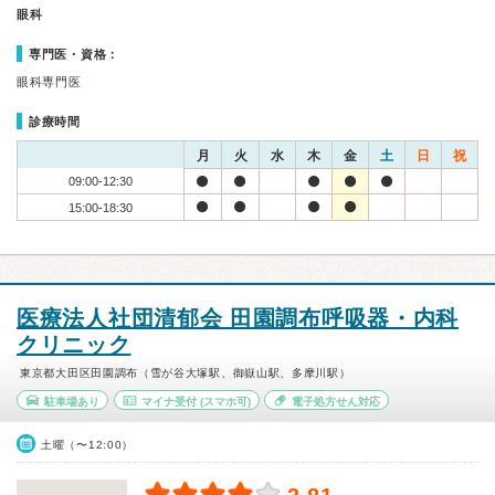
眼科
専門医・資格：
眼科専門医
診療時間
月
火
水
木
金
土
日
祝
09:00-12:30
15:00-18:30
医療法人社団清郁会 田園調布呼吸器・内科
クリニック
東京都大田区田園調布（雪が谷大塚駅、御嶽山駅、多摩川駅）
駐車場あり
マイナ受付
(スマホ可)
電子処方せん対応
土曜（〜12:00）