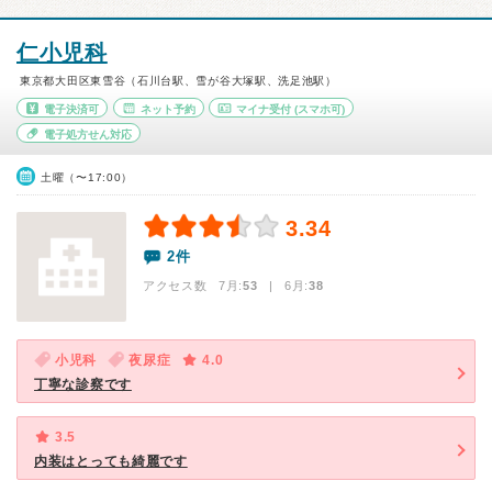
仁小児科
東京都大田区東雪谷（石川台駅、雪が谷大塚駅、洗足池駅）
電子決済可
ネット予約
マイナ受付
(スマホ可)
電子処方せん対応
土曜（〜17:00）
3.34
2件
アクセス数 7月:
53
| 6月:
38
小児科
夜尿症
4.0
丁寧な診察です
3.5
内装はとっても綺麗です