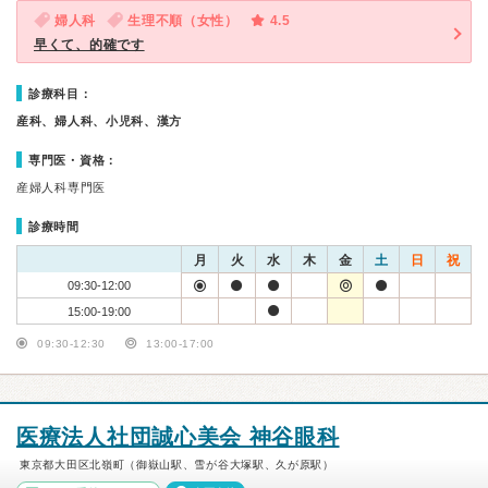
婦人科
生理不順（女性）
4.5
早くて、的確です
診療科目：
産科、婦人科、小児科、漢方
専門医・資格：
産婦人科専門医
診療時間
月
火
水
木
金
土
日
祝
09:30-12:00
15:00-19:00
09:30-12:30
13:00-17:00
医療法人社団誠心美会 神谷眼科
東京都大田区北嶺町（御嶽山駅、雪が谷大塚駅、久が原駅）