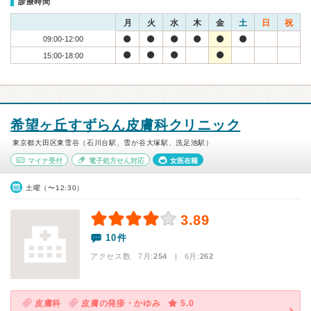
診療時間
月
火
水
木
金
土
日
祝
09:00-12:00
15:00-18:00
希望ヶ丘すずらん皮膚科クリニック
東京都大田区東雪谷（石川台駅、雪が谷大塚駅、洗足池駅）
マイナ受付
電子処方せん対応
女医在籍
土曜（〜12:30）
3.89
10件
アクセス数 7月:
254
| 6月:
262
皮膚科
皮膚の発疹・かゆみ
5.0