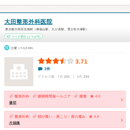
大田整形外科医院
東京都大田区北嶺町（御嶽山駅、久が原駅、雪が谷大塚駅）
マイナ受付
(スマホ可)
土曜（〜12:00）
3.71
3件
アクセス数 7月:
201
| 6月:
236
整形外科
腰椎椎間板ヘルニア
腰痛
4.5
適切
整形外科
頭が痛い・肩こり・肩の痛み
4.0
片頭痛