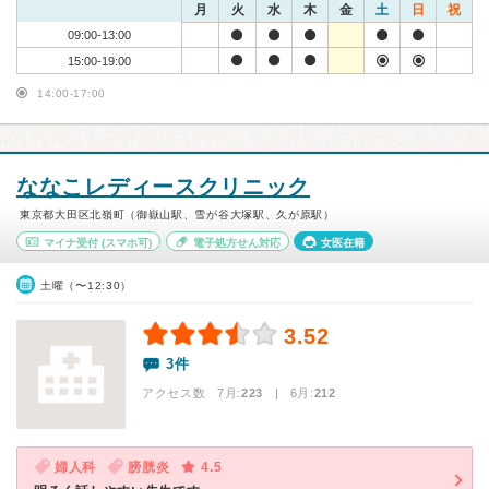
月
火
水
木
金
土
日
祝
09:00-13:00
15:00-19:00
14:00-17:00
ななこレディースクリニック
東京都大田区北嶺町（御嶽山駅、雪が谷大塚駅、久が原駅）
マイナ受付
(スマホ可)
電子処方せん対応
女医在籍
土曜（〜12:30）
3.52
3件
アクセス数 7月:
223
| 6月:
212
婦人科
膀胱炎
4.5