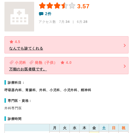
3.57
2件
アクセス数 7月:
34
| 6月:
28
4.5
なんでも診てくれる
小児科
発熱（子供）
4.0
万能のお医者様です。
診療科目：
呼吸器内科、胃腸科、外科、小児科、小児外科、精神科
専門医・資格：
外科専門医
診療時間
月
火
水
木
金
土
日
祝