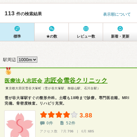
113
件の検索結果
表示順について
標準
★の数
レビュー数
新着・更新
駅周辺
志匠会雪谷クリニック
医療法人志匠会
東京都大田区雪谷大塚町（雪が谷大塚駅、御嶽山駅、石川台駅）
雪が谷大塚駅すぐの整形外科。土曜も18時まで診療。専門医在籍。MRI
完備。骨密度検査。リハビリ充実。
3.88
0件
52件
アクセス数 7月:
706
| 6月:
685