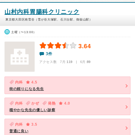
山村内科胃腸科クリニック
東京都大田区南雪谷（雪が谷大塚駅、石川台駅、御嶽山駅）
土曜（〜13:00）
3.64
3件
アクセス数 7月:
119
| 6月:
89
内科
4.5
街の頼りになる先生
内科
かぜ
発熱
4.0
穏やかな先生の優しい診察
内科
3.5
普通に良い