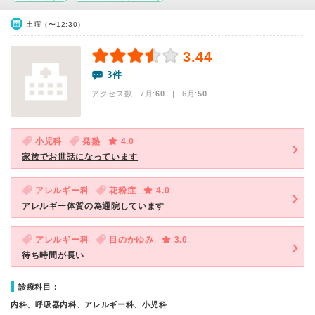
土曜（〜12:30）
3.44
3件
アクセス数 7月:
60
| 6月:
50
小児科
発熱
4.0
家族でお世話になっています
アレルギー科
花粉症
4.0
アレルギー体質の為通院しています
アレルギー科
目のかゆみ
3.0
待ち時間が長い
診療科目：
内科、呼吸器内科、アレルギー科、小児科