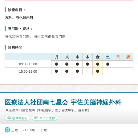
診療科目：
内科、消化器内科
専門医・資格：
消化器病専門医、消化器内視鏡専門医
診療時間
月
火
水
木
金
土
日
祝
09:00-13:00
15:30-19:00
医療法人社団南七星会 宇佐美脳神経外科
東京都大田区北嶺町（御嶽山駅、雪が谷大塚駅、沼部駅）
駐車場あり
マイナ受付
土曜（〜18:00）・日曜