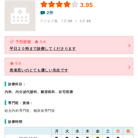
3.95
2件
アクセス数 7月:
68
| 6月:
68
予防接種
5.0
平日２０時まで診療してくださります
5.0
患者思いのとても優しい先生です
診療科目：
内科、内分泌代謝科、糖尿病科、在宅医療
専門医・資格：
総合内科専門医、糖尿病専門医
診療時間
月
火
水
木
金
土
日
祝