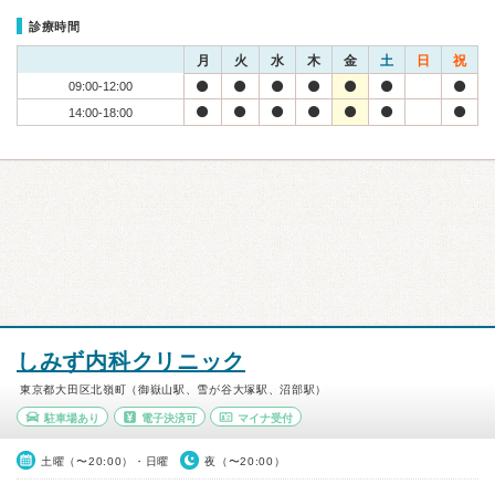
診療時間
月
火
水
木
金
土
日
祝
09:00-12:00
14:00-18:00
しみず内科クリニック
東京都大田区北嶺町（御嶽山駅、雪が谷大塚駅、沼部駅）
駐車場あり
電子決済可
マイナ受付
土曜（〜20:00）・日曜
夜（〜20:00）