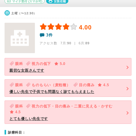
マイナ受付
(スマホ可)
女医在籍
土曜（〜12:30）
4.00
3件
アクセス数 7月:
90
| 6月:
89
眼科
視力の低下
5.0
親切な女医さんです
眼科
ものもらい（麦粒種）
目の痛み
4.5
優しい先生で子供でも問題なく診てもらえました
眼科
視力の低下・目の痛み・二重に見える・かすむ
4.5
とても優しい先生です
診療科目：