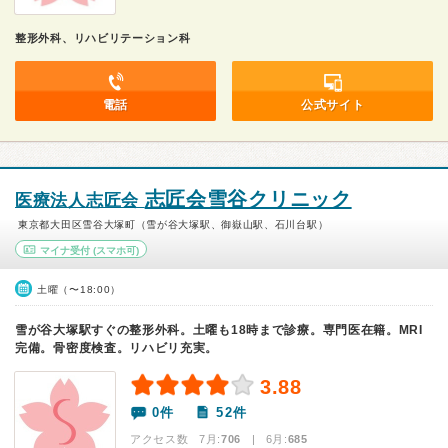
整形外科、リハビリテーション科
電話
公式サイト
志匠会雪谷クリニック
医療法人志匠会
東京都大田区雪谷大塚町（雪が谷大塚駅、御嶽山駅、石川台駅）
マイナ受付
(スマホ可)
土曜（〜18:00）
雪が谷大塚駅すぐの整形外科。土曜も18時まで診療。専門医在籍。MRI
完備。骨密度検査。リハビリ充実。
3.88
0件
52件
アクセス数 7月:
706
| 6月:
685