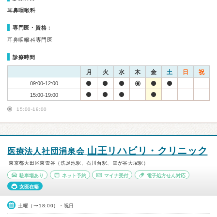
耳鼻咽喉科
専門医・資格：
耳鼻咽喉科専門医
診療時間
月
火
水
木
金
土
日
祝
09:00-12:00
15:00-19:00
15:00-19:00
山王リハビリ・クリニック
医療法人社団涓泉会
東京都大田区東雪谷（洗足池駅、石川台駅、雪が谷大塚駅）
駐車場あり
ネット予約
マイナ受付
電子処方せん対応
女医在籍
土曜（〜18:00）・祝日