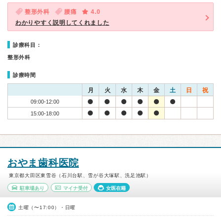
整形外科
腰痛
4.0
わかりやすく説明してくれました
診療科目：
整形外科
診療時間
月
火
水
木
金
土
日
祝
09:00-12:00
15:00-18:00
おやま歯科医院
東京都大田区東雪谷（石川台駅、雪が谷大塚駅、洗足池駅）
駐車場あり
マイナ受付
女医在籍
土曜（〜17:00）・日曜