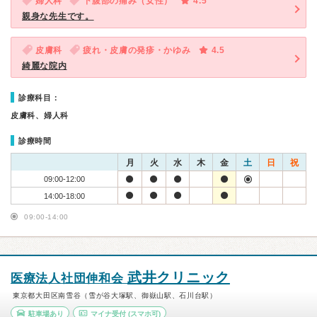
婦人科
下腹部の痛み（女性）
4.5
親身な先生です。
皮膚科
疲れ・皮膚の発疹・かゆみ
4.5
綺麗な院内
診療科目：
皮膚科、婦人科
診療時間
月
火
水
木
金
土
日
祝
09:00-12:00
14:00-18:00
09:00-14:00
武井クリニック
医療法人社団伸和会
東京都大田区南雪谷（雪が谷大塚駅、御嶽山駅、石川台駅）
駐車場あり
マイナ受付
(スマホ可)