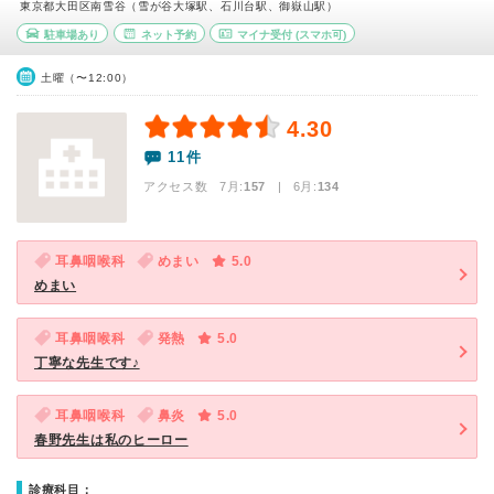
東京都大田区南雪谷（雪が谷大塚駅、石川台駅、御嶽山駅）
駐車場あり
ネット予約
マイナ受付
(スマホ可)
土曜（〜12:00）
4.30
11件
アクセス数 7月:
157
| 6月:
134
耳鼻咽喉科
めまい
5.0
めまい
耳鼻咽喉科
発熱
5.0
丁寧な先生です♪
耳鼻咽喉科
鼻炎
5.0
春野先生は私のヒーロー
診療科目：