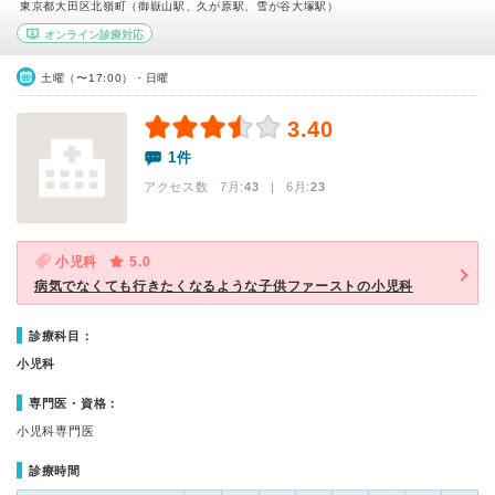
東京都大田区北嶺町（御嶽山駅、久が原駅、雪が谷大塚駅）
オンライン診療対応
土曜（〜17:00）・日曜
3.40
1件
アクセス数 7月:
43
| 6月:
23
小児科
5.0
病気でなくても行きたくなるような子供ファーストの小児科
診療科目：
小児科
専門医・資格：
小児科専門医
診療時間