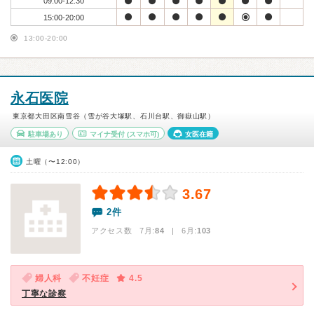
09:00-12:30
15:00-20:00
13:00-20:00
永石医院
東京都大田区南雪谷（雪が谷大塚駅、石川台駅、御嶽山駅）
駐車場あり
マイナ受付
(スマホ可)
女医在籍
土曜（〜12:00）
3.67
2件
アクセス数 7月:
84
| 6月:
103
婦人科
不妊症
4.5
丁寧な診察