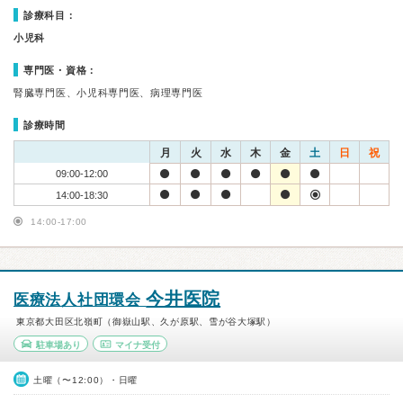
診療科目：
小児科
専門医・資格：
腎臓専門医、小児科専門医、病理専門医
診療時間
月
火
水
木
金
土
日
祝
09:00-12:00
14:00-18:30
14:00-17:00
今井医院
医療法人社団環会
東京都大田区北嶺町（御嶽山駅、久が原駅、雪が谷大塚駅）
駐車場あり
マイナ受付
土曜（〜12:00）・日曜