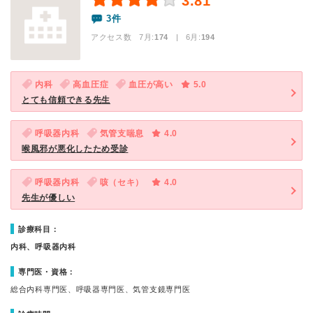
3.81
3件
アクセス数 7月:
174
| 6月:
194
内科
高血圧症
血圧が高い
5.0
とても信頼できる先生
呼吸器内科
気管支喘息
4.0
喉風邪が悪化したため受診
呼吸器内科
咳（セキ）
4.0
先生が優しい
診療科目：
内科、呼吸器内科
専門医・資格：
総合内科専門医、呼吸器専門医、気管支鏡専門医