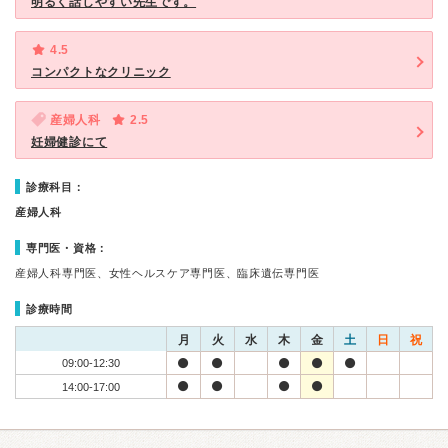
明るく話しやすい先生です。
4.5
コンパクトなクリニック
産婦人科
2.5
妊婦健診にて
診療科目：
産婦人科
専門医・資格：
産婦人科専門医、女性ヘルスケア専門医、臨床遺伝専門医
診療時間
月
火
水
木
金
土
日
祝
09:00-12:30
14:00-17:00