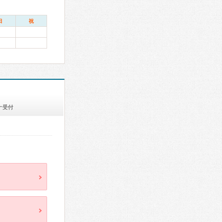
日
祝
ナ受付