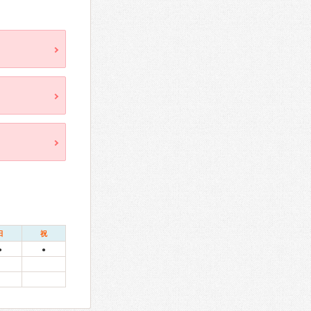
日
祝
●
●