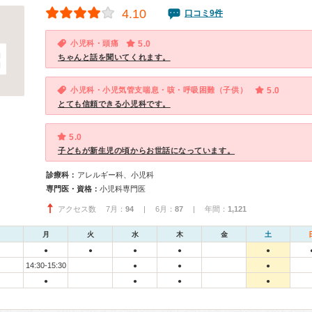
4.10
口コミ9件
小児科・頭痛
5.0
ちゃんと話を聞いてくれます。
小児科・小児気管支喘息・咳・呼吸困難（子供）
5.0
とても信頼できる小児科です。
5.0
子どもが新生児の頃からお世話になっています。
診療科：
アレルギー科、小児科
専門医・資格：
小児科専門医
アクセス数 7月：
94
| 6月：
87
| 年間：
1,121
月
火
水
木
金
土
●
●
●
●
●
14:30-15:30
●
●
●
●
●
●
●