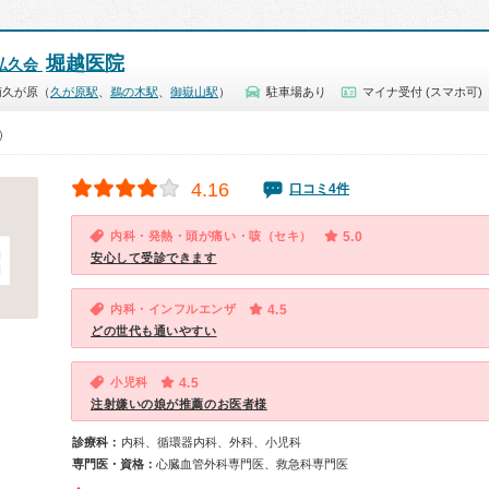
堀越医院
弘久会
南久が原（
久が原駅
、
鵜の木駅
、
御嶽山駅
）
駐車場あり
マイナ受付 (スマホ可)
0）
4.16
口コミ4件
内科・発熱・頭が痛い・咳（セキ）
5.0
安心して受診できます
内科・インフルエンザ
4.5
どの世代も通いやすい
小児科
4.5
注射嫌いの娘が推薦のお医者様
診療科：
内科、循環器内科、外科、小児科
専門医・資格：
心臓血管外科専門医、救急科専門医