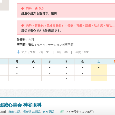
内科
5.0
処置や処方も適切で、親切
内科・胃腸炎（急性胃腸炎）・発熱・胃痛・腹痛・吐き気・嘔吐・急性の下痢
親切で安心できる診療所です。
診療科：
内科
専門医・資格：
リハビリテーション科専門医
アクセス数 7月：
36
| 6月：
66
| 年間：
622
月
火
水
木
金
土
●
●
●
●
●
●
●
●
●
●
●
団誠心美会 神谷眼科
北嶺町（
御嶽山駅
、
雪が谷大塚駅
、
久が原駅
）
マイナ受付 (スマホ可)