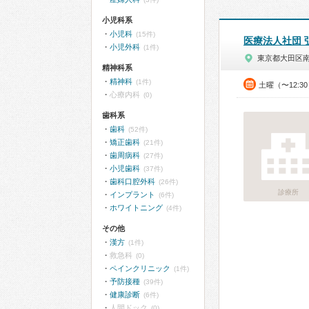
小児科系
小児科
(15件)
医療法人社団 
小児外科
(1件)
東京都大田区
精神科系
精神科
(1件)
土曜（〜12:3
心療内科
(0)
歯科系
歯科
(52件)
矯正歯科
(21件)
歯周病科
(27件)
小児歯科
(37件)
歯科口腔外科
(26件)
診療所
インプラント
(6件)
ホワイトニング
(4件)
その他
漢方
(1件)
救急科
(0)
ペインクリニック
(1件)
予防接種
(39件)
健康診断
(6件)
人間ドック
(0)