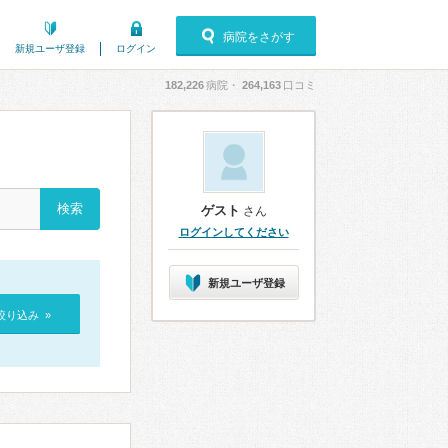
病院をさがす
新規ユーザ登録
ログイン
182,226
病院・
264,163
口コミ
ゲスト
さん
ログインしてください
新規ユーザ登録
絞り込み »