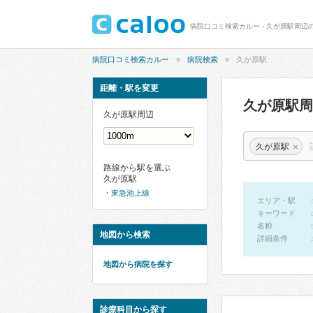
病院口コミ検索カルー - 久が原駅周辺
病院口コミ検索カルー
病院検索
久が原駅
距離・駅を変更
久が原駅
久が原駅周辺
×
久が原駅
路線から駅を選ぶ
久が原駅
東急池上線
エリア・駅
キーワード
名称
地図から検索
詳細条件
地図から病院を探す
診療科目から探す