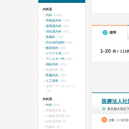
内科系
内科
(30件)
呼吸器内科
(3件)
循環器内科
(6件)
消化器内科
(5件)
標準
胃腸科
(7件)
内分泌代謝科
(1件)
糖尿病科
(2件)
1-20
件 / 11
リウマチ科
(2件)
アレルギー科
(8件)
神経内科
(2件)
血液内科
(0)
腎臓内科
(1件)
人工透析
(1件)
緩和ケア（ホスピス）
(0)
外科系
医療法人社
外科
(4件)
東京都大田区
呼吸器外科
(0)
心臓血管外科
(0)
土曜（〜18:
消化器外科
(0)
乳腺科
(0)