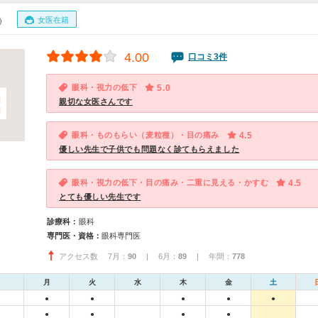
女医在籍
0）
4.00
口コミ3件
眼科・視力の低下
5.0
親切な女医さんです
眼科・ものもらい（麦粒種）・目の痛み
4.5
優しい先生で子供でも問題なく診てもらえました
眼科・視力の低下・目の痛み・二重に見える・かすむ
4.5
とても優しい先生です
診療科：
眼科
専門医・資格：
眼科専門医
アクセス数 7月：
90
| 6月：
89
| 年間：
778
月
火
水
木
金
土
●
●
●
●
●
●
●
●
●