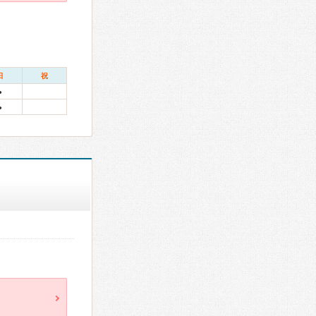
日
祝
●
●