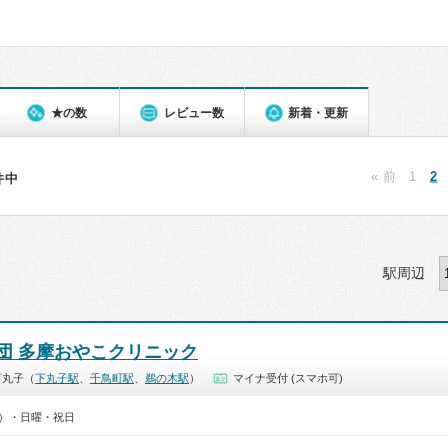
★の数
レビュー数
新着・更新
« 前
1
2
1件中
駅周辺
団 多摩おやこクリニック
下丸子（
下丸子駅
、
千鳥町駅
、
鵜の木駅
）
マイナ受付 (スマホ可)
50）・日曜・祝日