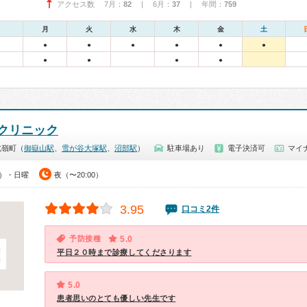
アクセス数 7月：
82
| 6月：
37
| 年間：
759
月
火
水
木
金
土
●
●
●
●
●
●
●
●
●
●
クリニック
北嶺町（
御嶽山駅
、
雪が谷大塚駅
、
沼部駅
）
駐車場あり
電子決済可
マイ
0）・日曜
夜（〜20:00）
3.95
口コミ2件
予防接種
5.0
平日２０時まで診療してくださります
5.0
患者思いのとても優しい先生です