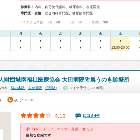
診療科：
内科、内分泌代謝科、糖尿病科、在宅医療
専門医・資格：
総合内科専門医、糖尿病専門医
アクセス数 7月：
68
| 6月：
68
| 年間：
788
月
火
水
木
金
土
●
●
●
●
●
●
13:00-20:00
●
●
●
●
●
人財団城南福祉医療協会 大田病院附属うのき診療所
鵜の木（
鵜の木駅
、
久が原駅
、
沼部駅
）
マイナ受付 (スマホ可)
0）
夜（〜19:20）
4.13
口コミ4件
内科・インフルエンザ・発熱
5.0
親切な病院です