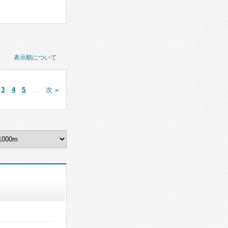
表示順について
3
4
5
…
次 »