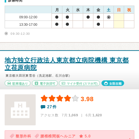
診療時間
月
火
水
木
金
土
日
祝
09:00-12:00
13:30-17:00
09:30-12:30
地方独立行政法人東京都立病院機構 東京都
立荏原病院
東京都大田区東雪谷（洗足池駅、石川台駅）
駐車場あり
電子決済可
マイナ受付
(スマホ可)
女医在籍
3.98
27件
アクセス数 7月:
1,069
| 6月:
1,620
整形外科
腰椎椎間板ヘルニア
5.0