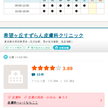
月
火
水
木
金
土
日
祝
09:00-12:00
15:00-18:00
希望ヶ丘すずらん皮膚科クリニック
東京都大田区東雪谷（石川台駅、雪が谷大塚駅、洗足池駅）
マイナ受付
電子処方せん対応
女医在籍
土曜（〜12:30）
3.89
10件
アクセス数 7月:
254
| 6月:
262
皮膚科
皮膚の発疹・かゆみ
5.0
皮膚科へいくならここ