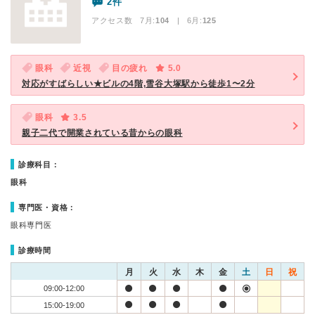
2件
アクセス数 7月:
104
| 6月:
125
眼科
近視
目の疲れ
5.0
対応がすばらしい★ビルの4階,雪谷大塚駅から徒歩1〜2分
眼科
3.5
親子二代で開業されている昔からの眼科
診療科目：
眼科
専門医・資格：
眼科専門医
診療時間
月
火
水
木
金
土
日
祝
09:00-12:00
15:00-19:00