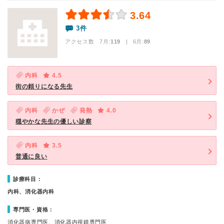
3.64
3件
アクセス数 7月:
119
| 6月:
89
内科
4.5
街の頼りになる先生
内科
かぜ
発熱
4.0
穏やかな先生の優しい診察
内科
3.5
普通に良い
診療科目：
内科、消化器内科
専門医・資格：
消化器病専門医、消化器内視鏡専門医