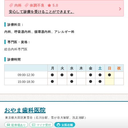
内科
体調不良
5.0
安心して診療を受けることができます。
診療科目：
内科、呼吸器内科、循環器内科、アレルギー科
専門医・資格：
総合内科専門医
診療時間
月
火
水
木
金
土
日
祝
09:00-12:30
15:00-18:30
おやま歯科医院
東京都大田区東雪谷（石川台駅、雪が谷大塚駅、洗足池駅）
駐車場あり
マイナ受付
女医在籍