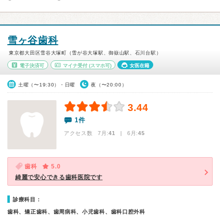
雪ヶ谷歯科
東京都大田区雪谷大塚町（雪が谷大塚駅、御嶽山駅、石川台駅）
電子決済可
マイナ受付
(スマホ可)
女医在籍
土曜（〜19:30）・日曜
夜（〜20:00）
3.44
1件
アクセス数 7月:
41
| 6月:
45
歯科
5.0
綺麗で安心できる歯科医院です
診療科目：
歯科、矯正歯科、歯周病科、小児歯科、歯科口腔外科