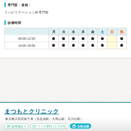
専門医・資格：
リハビリテーション科専門医
診療時間
月
火
水
木
金
土
日
祝
09:00-12:00
14:00-18:00
まつもとクリニック
東京都大田区南千束（洗足池駅、大岡山駅、石川台駅）
駐車場あり
マイナ受付
(スマホ可)
女医在籍