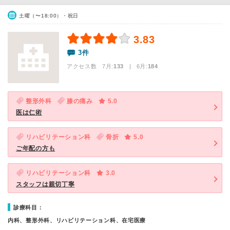
土曜（〜18:00）・祝日
3.83
3件
アクセス数 7月:
133
| 6月:
184
整形外科
膝の痛み
5.0
医は仁術
リハビリテーション科
骨折
5.0
ご年配の方も
リハビリテーション科
3.0
スタッフは親切丁寧
診療科目：
内科、整形外科、リハビリテーション科、在宅医療