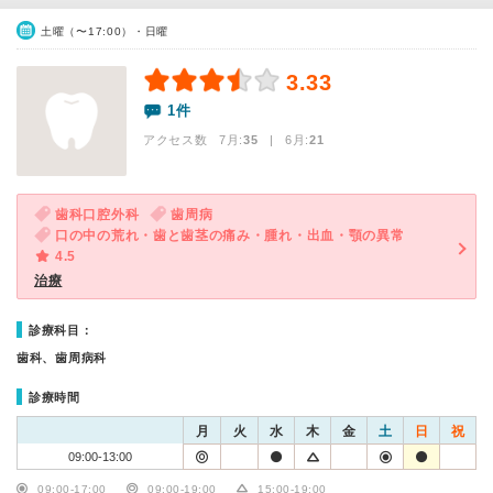
土曜（〜17:00）・日曜
3.33
1件
アクセス数 7月:
35
| 6月:
21
歯科口腔外科
歯周病
口の中の荒れ・歯と歯茎の痛み・腫れ・出血・顎の異常
4.5
治療
診療科目：
歯科、歯周病科
診療時間
月
火
水
木
金
土
日
祝
09:00-13:00
09:00-17:00
09:00-19:00
15:00-19:00