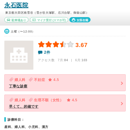
永石医院
東京都大田区南雪谷（雪が谷大塚駅、石川台駅、御嶽山駅）
駐車場あり
マイナ受付
(スマホ可)
女医在籍
土曜（〜12:00）
3.67
2件
アクセス数 7月:
84
| 6月:
103
婦人科
不妊症
4.5
丁寧な診察
婦人科
生理不順（女性）
4.5
早くて、的確です
診療科目：
産科、婦人科、小児科、漢方