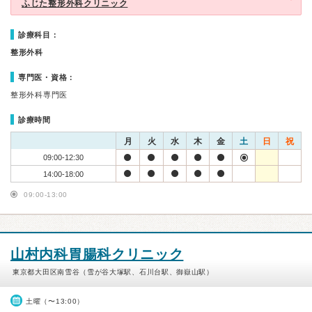
ふじた整形外科クリニック
診療科目：
整形外科
専門医・資格：
整形外科専門医
診療時間
月
火
水
木
金
土
日
祝
09:00-12:30
14:00-18:00
09:00-13:00
山村内科胃腸科クリニック
東京都大田区南雪谷（雪が谷大塚駅、石川台駅、御嶽山駅）
土曜（〜13:00）