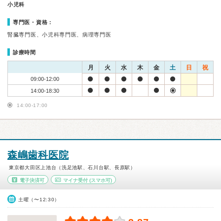
小児科
専門医・資格：
腎臓専門医、小児科専門医、病理専門医
診療時間
月
火
水
木
金
土
日
祝
09:00-12:00
14:00-18:30
14:00-17:00
森嶋歯科医院
東京都大田区上池台（洗足池駅、石川台駅、長原駅）
電子決済可
マイナ受付
(スマホ可)
土曜（〜12:30）