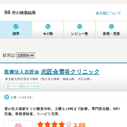
98
件の検索結果
表示順について
標準
★の数
レビュー数
新着・更新
駅周辺
志匠会雪谷クリニック
医療法人志匠会
東京都大田区雪谷大塚町（雪が谷大塚駅、御嶽山駅、石川台駅）
マイナ受付
(スマホ可)
土曜（〜18:00）
雪が谷大塚駅すぐの整形外科。土曜も18時まで診療。専門医在籍。MRI
完備。骨密度検査。リハビリ充実。
3.88