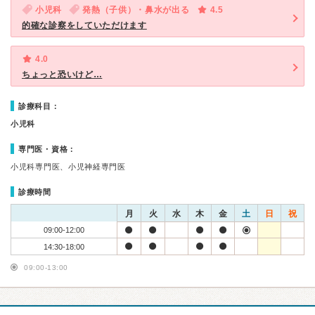
小児科
発熱（子供）・鼻水が出る
4.5
的確な診察をしていただけます
4.0
ちょっと恐いけど…
診療科目：
小児科
専門医・資格：
小児科専門医、小児神経専門医
診療時間
月
火
水
木
金
土
日
祝
09:00-12:00
14:30-18:00
09:00-13:00