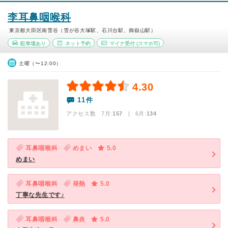
李耳鼻咽喉科
東京都大田区南雪谷（雪が谷大塚駅、石川台駅、御嶽山駅）
駐車場あり
ネット予約
マイナ受付
(スマホ可)
土曜（〜12:00）
4.30
11件
アクセス数 7月:
157
| 6月:
134
耳鼻咽喉科
めまい
5.0
めまい
耳鼻咽喉科
発熱
5.0
丁寧な先生です♪
耳鼻咽喉科
鼻炎
5.0