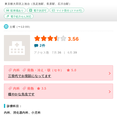
東京都大田区上池台（洗足池駅、長原駅、石川台駅）
駐車場あり
電子決済可
マイナ受付
(スマホ可)
電子処方せん対応
土曜（〜12:00）
3.56
2件
アクセス数 7月:
36
| 6月:
39
内科
発熱・冷え・咳（セキ）
5.0
三世代でお世話になってます
内科
発熱
3.5
穏やかな先生です
診療科目：
内科、消化器内科、小児科