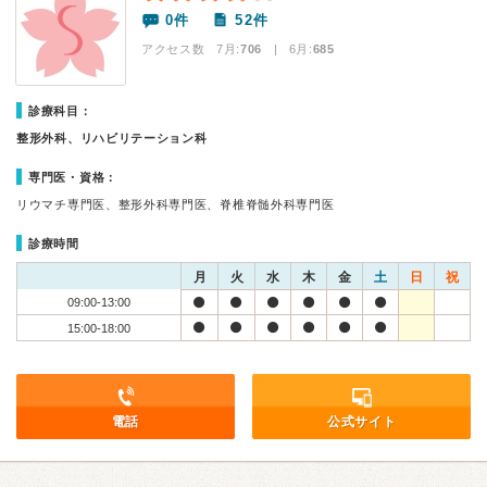
0件
52件
アクセス数 7月:
706
| 6月:
685
診療科目：
整形外科、リハビリテーション科
専門医・資格：
リウマチ専門医、整形外科専門医、脊椎脊髄外科専門医
診療時間
月
火
水
木
金
土
日
祝
09:00-13:00
15:00-18:00
電話
公式サイト