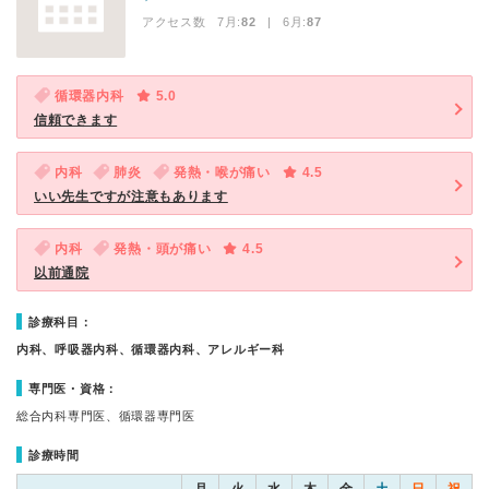
アクセス数 7月:
82
| 6月:
87
循環器内科
5.0
信頼できます
内科
肺炎
発熱・喉が痛い
4.5
いい先生ですが注意もあります
内科
発熱・頭が痛い
4.5
以前通院
診療科目：
内科、呼吸器内科、循環器内科、アレルギー科
専門医・資格：
総合内科専門医、循環器専門医
診療時間