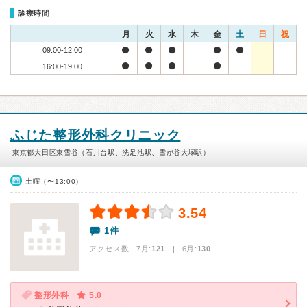
診療時間
月
火
水
木
金
土
日
祝
09:00-12:00
16:00-19:00
ふじた整形外科クリニック
東京都大田区東雪谷（石川台駅、洗足池駅、雪が谷大塚駅）
土曜（〜13:00）
3.54
1件
アクセス数 7月:
121
| 6月:
130
整形外科
5.0