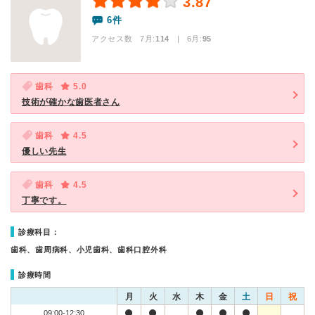
3.87
6件
アクセス数 7月:
114
| 6月:
95
歯科
5.0
技術が確かな歯医者さん
歯科
4.5
優しい先生
歯科
4.5
丁寧です。
診療科目：
歯科、歯周病科、小児歯科、歯科口腔外科
診療時間
月
火
水
木
金
土
日
祝
09:00-12:30