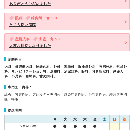
ありがとうございました
眼科
緑内障
5.0
とても良い病院
産婦人科
出産
5.0
大変お世話になりました
診療科目：
内科、循環器内科、神経内科、外科、乳腺科、脳神経外科、整形外科、形成外
科、リハビリテーション科、皮膚科、泌尿器科、眼科、耳鼻咽喉科、産婦人
科、小児科、精神科、歯周病科、…
専門医・資格：
総合内科専門医、アレルギー専門医、感染症専門医、外科専門医、糖尿病専門
医、呼吸…
診療時間
月
火
水
木
金
土
日
祝
09:00-12:00