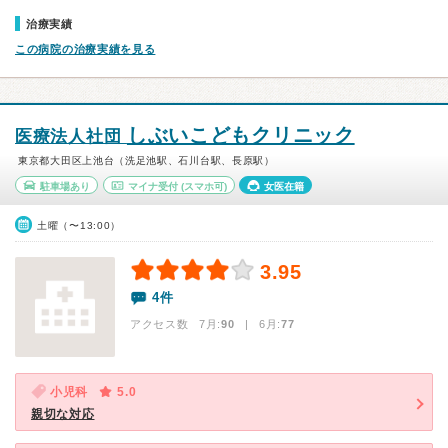
治療実績
この病院の治療実績を見る
しぶいこどもクリニック
医療法人社団
東京都大田区上池台（洗足池駅、石川台駅、長原駅）
駐車場あり
マイナ受付
(スマホ可)
女医在籍
土曜（〜13:00）
3.95
4件
アクセス数 7月:
90
| 6月:
77
小児科
5.0
親切な対応