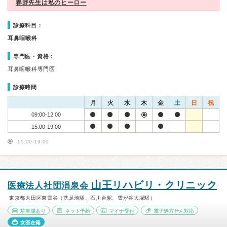
春野先生は私のヒーロー
診療科目：
耳鼻咽喉科
専門医・資格：
耳鼻咽喉科専門医
診療時間
月
火
水
木
金
土
日
祝
09:00-12:00
15:00-19:00
15:00-19:00
山王リハビリ・クリニック
医療法人社団涓泉会
東京都大田区東雪谷（洗足池駅、石川台駅、雪が谷大塚駅）
駐車場あり
ネット予約
マイナ受付
電子処方せん対応
女医在籍