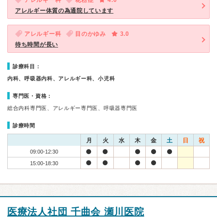
アレルギー科
花粉症
4.0
アレルギー体質の為通院しています
アレルギー科
目のかゆみ
3.0
待ち時間が長い
診療科目：
内科、呼吸器内科、アレルギー科、小児科
専門医・資格：
総合内科専門医、アレルギー専門医、呼吸器専門医
診療時間
月
火
水
木
金
土
日
祝
09:00-12:30
15:00-18:30
医療法人社団 千曲会 瀬川医院