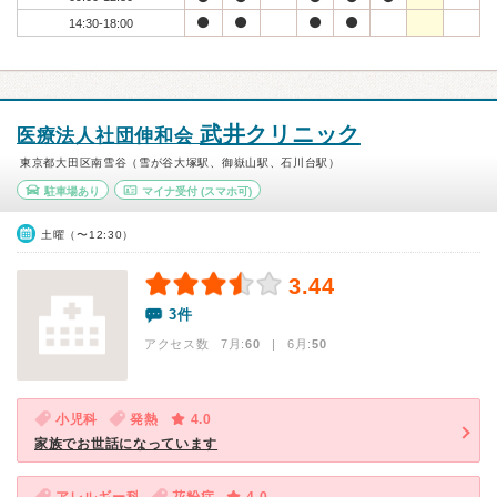
14:30-18:00
武井クリニック
医療法人社団伸和会
東京都大田区南雪谷（雪が谷大塚駅、御嶽山駅、石川台駅）
駐車場あり
マイナ受付
(スマホ可)
土曜（〜12:30）
3.44
3件
アクセス数 7月:
60
| 6月:
50
小児科
発熱
4.0
家族でお世話になっています