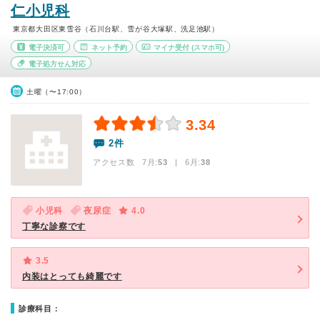
仁小児科
東京都大田区東雪谷（石川台駅、雪が谷大塚駅、洗足池駅）
電子決済可
ネット予約
マイナ受付
(スマホ可)
電子処方せん対応
土曜（〜17:00）
3.34
2件
アクセス数 7月:
53
| 6月:
38
小児科
夜尿症
4.0
丁寧な診察です
3.5
内装はとっても綺麗です
診療科目：