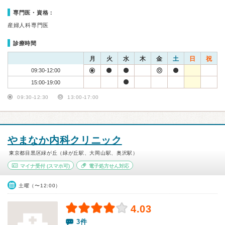
専門医・資格：
産婦人科専門医
診療時間
月
火
水
木
金
土
日
祝
09:30-12:00
15:00-19:00
09:30-12:30
13:00-17:00
やまなか内科クリニック
東京都目黒区緑が丘（緑が丘駅、大岡山駅、奥沢駅）
マイナ受付
(スマホ可)
電子処方せん対応
土曜（〜12:00）
4.03
3件