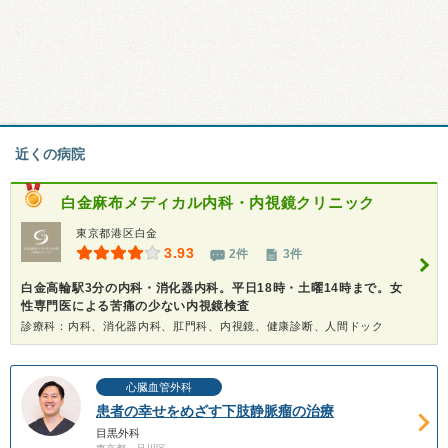
近くの病院
白金麻布メディカル内科・内視鏡クリニック
東京都港区白金
3.93
2件
3件
白金高輪駅3分の内科・消化器内科。平日18時・土曜14時まで。女
性専門医による苦痛の少ない内視鏡検査
診療科：内科、消化器内科、肛門科、内視鏡、健康診断、人間ドック
心臓血管外科
患者の幸せをめざす下肢静脈瘤の治療
目黒外科