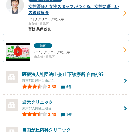
女性医師と女性スタッフがつくる、女性に優しい
内視鏡検査
パイナクリニック祐天寺
東京都・目黒区
富松 美保
院長
動画
パイナクリニック祐天寺
東京都・目黒区
医療法人社団法山会
山下診療所 自由が丘
東京都目黒区自由が丘
3.68
6件
岩元クリニック
東京都大田区上池台
3.49
1件
自由が丘内科クリニック