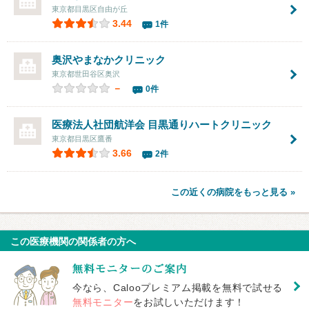
東京都目黒区自由が丘
3.44
1件
奥沢やまなかクリニック
東京都世田谷区奥沢
－
0件
医療法人社団航洋会 目黒通りハートクリニック
東京都目黒区鷹番
3.66
2件
この近くの病院をもっと見る »
この医療機関の関係者の方へ
今なら、Calooプレミアム掲載を無料で試せる
無料モニター
をお試しいただけます！