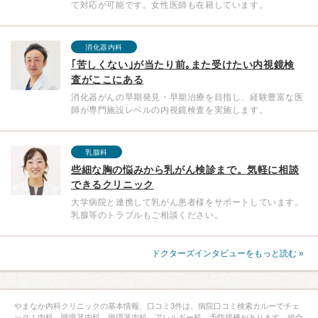
て対応が可能です。女性医師も在籍しています。
消化器内科
｢苦しくない｣が当たり前｡また受けたい内視鏡検
査がここにある
消化器がんの早期発見・早期治療を目指し、経験豊富な医
師が専門施設レベルの内視鏡検査を実施します。
乳腺科
些細な胸の悩みから乳がん検診まで。気軽に相談
できるクリニック
大学病院と連携して乳がん患者様をサポートしています。
乳腺等のトラブルもご相談ください。
ドクターズインタビューをもっと読む »
やまなか内科クリニックの基本情報、口コミ3件は、病院口コミ検索カルーでチェ
ック！内科、呼吸器内科、循環器内科、アレルギー科、予防接種があります。総合