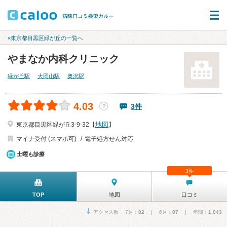
«東京都目黒区緑が丘の一覧へ
やまなか内科クリニック
緑が丘駅
大岡山駅
奥沢駅
4.03
3件
？
地図
東京都目黒区緑が丘3-9-32【
】
マイナ受付 (スマホ可)
電子処方せん対応
土曜も診療
3件
TOP
地図
口コミ
アクセス数 7月：
82
| 6月：
87
| 年間：
1,043