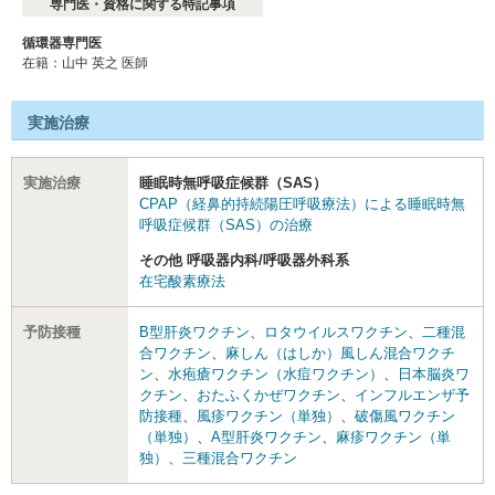
専門医・資格に関する特記事項
循環器専門医
在籍：山中 英之 医師
実施治療
実施治療
睡眠時無呼吸症候群（SAS）
CPAP（経鼻的持続陽圧呼吸療法）による睡眠時無
呼吸症候群（SAS）の治療
その他 呼吸器内科/呼吸器外科系
在宅酸素療法
予防接種
B型肝炎ワクチン
、
ロタウイルスワクチン
、
二種混
合ワクチン
、
麻しん（はしか）風しん混合ワクチ
ン
、
水疱瘡ワクチン（水痘ワクチン）
、
日本脳炎ワ
クチン
、
おたふくかぜワクチン
、
インフルエンザ予
防接種
、
風疹ワクチン（単独）
、
破傷風ワクチン
（単独）
、
A型肝炎ワクチン
、
麻疹ワクチン（単
独）
、
三種混合ワクチン