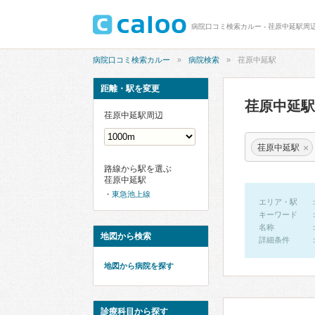
病院口コミ検索カルー - 荏原中延駅周
病院口コミ検索カルー
病院検索
荏原中延駅
距離・駅を変更
荏原中延
荏原中延駅周辺
×
荏原中延駅
路線から駅を選ぶ
荏原中延駅
東急池上線
エリア・駅
キーワード
名称
地図から検索
詳細条件
地図から病院を探す
診療科目から探す