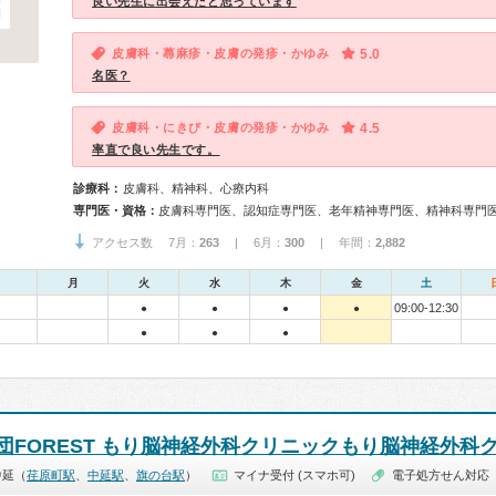
良い先生に出会えたと思っています
皮膚科・蕁麻疹・皮膚の発疹・かゆみ
5.0
名医？
皮膚科・にきび・皮膚の発疹・かゆみ
4.5
率直で良い先生です。
診療科：
皮膚科、精神科、心療内科
専門医・資格：
皮膚科専門医、認知症専門医、老年精神専門医、精神科専門
アクセス数 7月：
263
| 6月：
300
| 年間：
2,882
月
火
水
木
金
土
09:00-12:30
●
●
●
●
●
●
●
団FOREST もり脳神経外科クリニックもり脳神経外科
中延（
荏原町駅
、
中延駅
、
旗の台駅
）
マイナ受付 (スマホ可)
電子処方せん対応