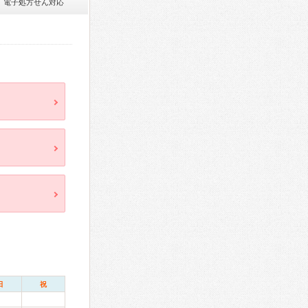
電子処方せん対応
日
祝