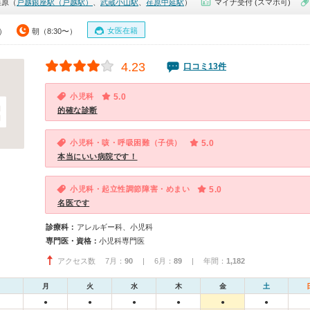
荏原（
戸越銀座駅（戸越駅）
、
武蔵小山駅
、
荏原中延駅
）
マイナ受付 (スマホ可)
女医在籍
0）
朝（8:30〜）
4.23
口コミ13件
小児科
5.0
的確な診断
小児科・咳・呼吸困難（子供）
5.0
本当にいい病院です！
小児科・起立性調節障害・めまい
5.0
名医です
診療科：
アレルギー科、小児科
専門医・資格：
小児科専門医
アクセス数 7月：
90
| 6月：
89
| 年間：
1,182
月
火
水
木
金
土
●
●
●
●
●
●