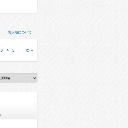
表示順について
3
4
5
…
次 »
応