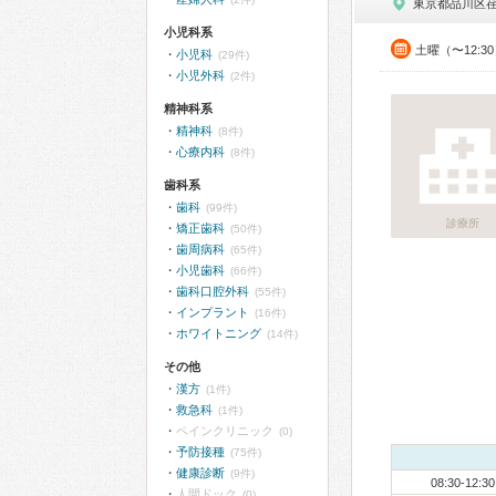
東京都品川区
小児科系
土曜（〜12:3
小児科
(29件)
小児外科
(2件)
精神科系
精神科
(8件)
心療内科
(8件)
歯科系
歯科
(99件)
診療所
矯正歯科
(50件)
歯周病科
(65件)
小児歯科
(66件)
歯科口腔外科
(55件)
インプラント
(16件)
ホワイトニング
(14件)
その他
漢方
(1件)
救急科
(1件)
ペインクリニック
(0)
予防接種
(75件)
健康診断
(9件)
08:30-12:30
人間ドック
(0)