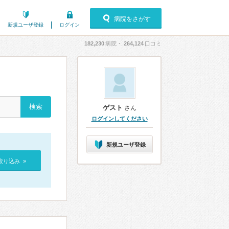
病院をさがす
新規ユーザ登録
ログイン
182,230
病院・
264,124
口コミ
ゲスト
さん
ログインしてください
新規ユーザ登録
絞り込み »