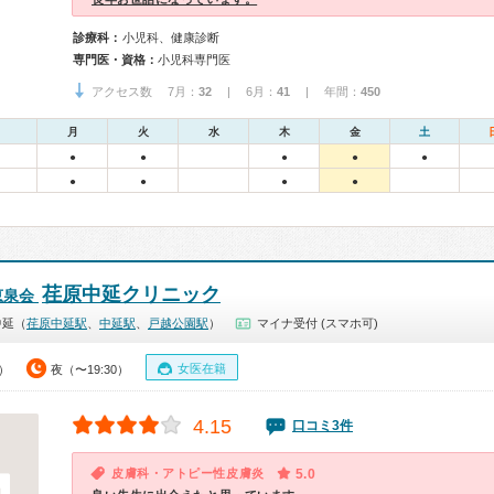
診療科：
小児科、健康診断
専門医・資格：
小児科専門医
アクセス数 7月：
32
| 6月：
41
| 年間：
450
月
火
水
木
金
土
●
●
●
●
●
●
●
●
●
荏原中延クリニック
恵泉会
中延（
荏原中延駅
、
中延駅
、
戸越公園駅
）
マイナ受付 (スマホ可)
女医在籍
0）
夜（〜19:30）
4.15
口コミ3件
皮膚科・アトピー性皮膚炎
5.0