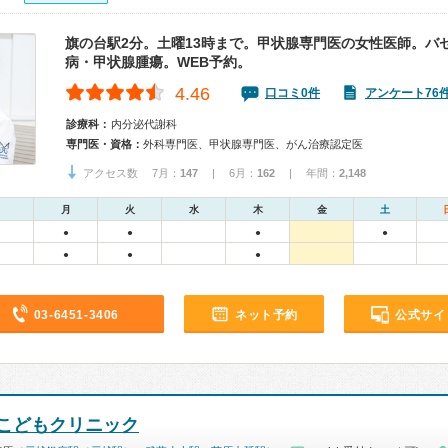
旗の台駅2分。土曜13時まで。甲状腺専門医の女性医師。バ
病・甲状腺腫瘍。WEB予約。
4.46
口コミ0件
アンケート76
診療科：
内分泌代謝科
専門医・資格：
外科専門医、甲状腺専門医、がん治療認定医
アクセス数 7月：
147
| 6月：
162
| 年間：
2,148
月
火
水
木
金
土
●
●
●
●
●
●
●
03-6451-3406
ネット予約
公式サイ
こどもクリニック