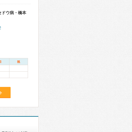
セドウ病・橋本
件
日
祝
ト