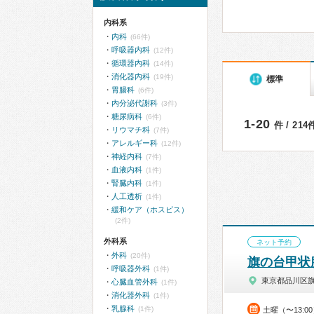
内科系
内科
(66件)
呼吸器内科
(12件)
循環器内科
(14件)
消化器内科
(19件)
標準
胃腸科
(6件)
内分泌代謝科
(3件)
糖尿病科
(6件)
1-20
件 / 21
リウマチ科
(7件)
アレルギー科
(12件)
神経内科
(7件)
血液内科
(1件)
腎臓内科
(1件)
人工透析
(1件)
緩和ケア（ホスピス）
(2件)
外科系
ネット予約
外科
(20件)
旗の台甲状
呼吸器外科
(1件)
東京都品川区
心臓血管外科
(1件)
消化器外科
(1件)
乳腺科
(1件)
土曜（〜13:0