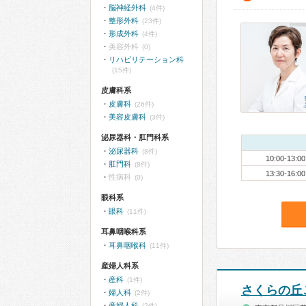
脳神経外科
(4件)
整形外科
(23件)
形成外科
(4件)
美容外科
(0)
リハビリテーション科
(15件)
皮膚科系
皮膚科
(26件)
美容皮膚科
(3件)
泌尿器科・肛門科系
泌尿器科
(8件)
10:00-13:00
肛門科
(8件)
13:30-16:00
性病科
(0)
眼科系
眼科
(11件)
耳鼻咽喉科系
耳鼻咽喉科
(11件)
産婦人科系
産科
(1件)
さくらの丘
婦人科
(2件)
産婦人科
(2件)