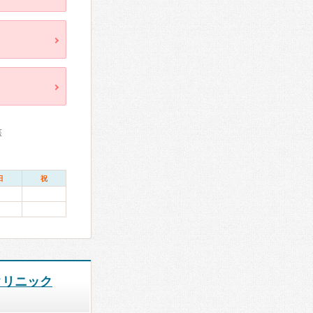
医
日
祝
クリニック