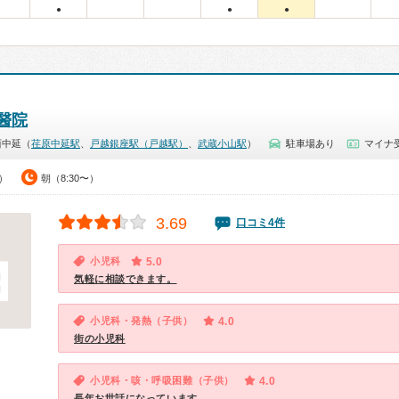
●
●
●
醫院
西中延（
荏原中延駅
、
戸越銀座駅（戸越駅）
、
武蔵小山駅
）
駐車場あり
マイナ
0）
朝（8:30〜）
3.69
口コミ4件
小児科
5.0
気軽に相談できます。
小児科・発熱（子供）
4.0
街の小児科
小児科・咳・呼吸困難（子供）
4.0
長年お世話になっています。