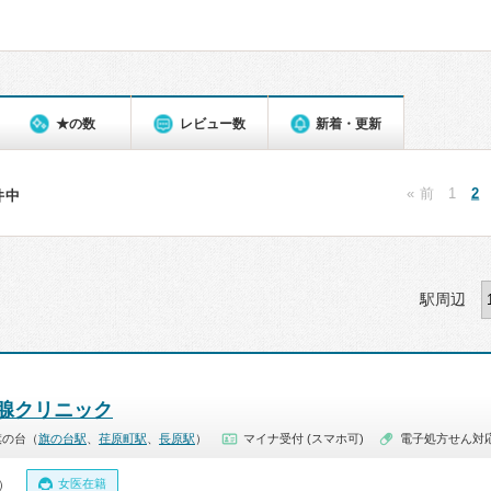
★の数
レビュー数
新着・更新
« 前
1
2
4件中
駅周辺
腺クリニック
旗の台（
旗の台駅
、
荏原町駅
、
長原駅
）
マイナ受付 (スマホ可)
電子処方せん対
女医在籍
0）