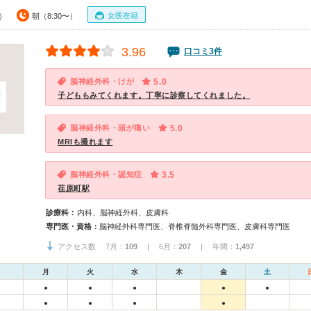
女医在籍
0）
朝（8:30〜）
3.96
口コミ3件
脳神経外科・けが
5.0
子どももみてくれます。丁寧に診察してくれました。
脳神経外科・頭が痛い
5.0
MRIも撮れます
脳神経外科・認知症
3.5
荏原町駅
診療科：
内科、脳神経外科、皮膚科
専門医・資格：
脳神経外科専門医、脊椎脊髄外科専門医、皮膚科専門医
アクセス数 7月：
109
| 6月：
207
| 年間：
1,497
月
火
水
木
金
土
●
●
●
●
●
●
●
●
●