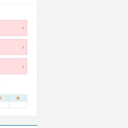
ト
日
祝