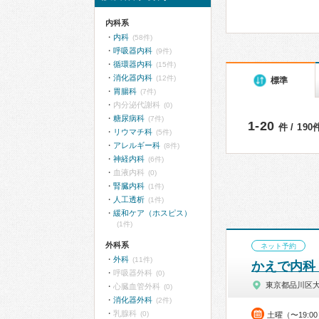
内科系
内科
(58件)
呼吸器内科
(9件)
循環器内科
(15件)
消化器内科
(12件)
標準
胃腸科
(7件)
内分泌代謝科
(0)
糖尿病科
(7件)
1-20
件 / 19
リウマチ科
(5件)
アレルギー科
(8件)
神経内科
(6件)
血液内科
(0)
腎臓内科
(1件)
人工透析
(1件)
緩和ケア（ホスピス）
(1件)
外科系
ネット予約
外科
(11件)
かえで内科
呼吸器外科
(0)
東京都品川区
心臓血管外科
(0)
消化器外科
(2件)
乳腺科
(0)
土曜（〜19: