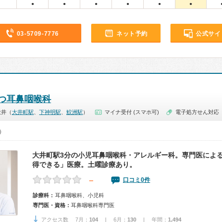
●
●
●
●
●
●
03-5709-7776
ネット予約
公式サイ
つ耳鼻咽喉科
大井（
大井町駅
、
下神明駅
、
鮫洲駅
）
マイナ受付 (スマホ可)
電子処方せん対応
0）
大井町駅3分の小児耳鼻咽喉科・アレルギー科。専門医によ
得できる」医療。土曜診療あり。
－
口コミ0件
診療科：
耳鼻咽喉科、小児科
専門医・資格：
耳鼻咽喉科専門医
アクセス数 7月：
104
| 6月：
130
| 年間：
1,494