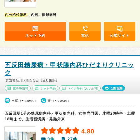
内分泌代謝科
、内科、糖尿病科
ネット予約
電話
公式サイト
五反田糖尿病・甲状腺内科ひだまりクリニッ
ク
東京都品川区西五反田（五反田駅）
電子決済可
ネット予約
マイナ受付
(スマホ可)
女医在籍
土曜（〜18:00）
夜（〜20:30）
五反田駅1分の糖尿病内科・甲状腺内科。女性専門医。木曜20時半・土曜
18時まで。生活習慣病・発熱外来
4.80
9件
27件