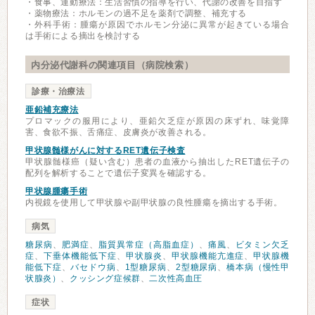
・食事、運動療法：生活習慣の指導を行い、代謝の改善を目指す
・薬物療法：ホルモンの過不足を薬剤で調整、補充する
・外科手術：腫瘍が原因でホルモン分泌に異常が起きている場合
は手術による摘出を検討する
内分泌代謝科の関連項目（病院検索）
診療・治療法
亜鉛補充療法
プロマックの服用により、亜鉛欠乏症が原因の床ずれ、味覚障
害、食欲不振、舌痛症、皮膚炎が改善される。
甲状腺髄様がんに対するRET遺伝子検査
甲状腺髄様癌（疑い含む）患者の血液から抽出したRET遺伝子の
配列を解析することで遺伝子変異を確認する。
甲状腺腫瘍手術
内視鏡を使用して甲状腺や副甲状腺の良性腫瘍を摘出する手術。
病気
糖尿病
、
肥満症
、
脂質異常症（高脂血症）
、
痛風
、
ビタミン欠乏
症
、
下垂体機能低下症
、
甲状腺炎
、
甲状腺機能亢進症
、
甲状腺機
能低下症
、
バセドウ病
、
1型糖尿病
、
2型糖尿病
、
橋本病（慢性甲
状腺炎）
、
クッシング症候群
、
二次性高血圧
症状