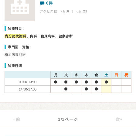
0件
アクセス数 7月:
6
| 6月:
21
診療科目：
内分泌代謝科
、内科、糖尿病科、健康診断
専門医・資格：
糖尿病専門医
診療時間
月
火
水
木
金
土
日
祝
09:00-13:00
14:30-17:30
«前
1/1ページ
次»