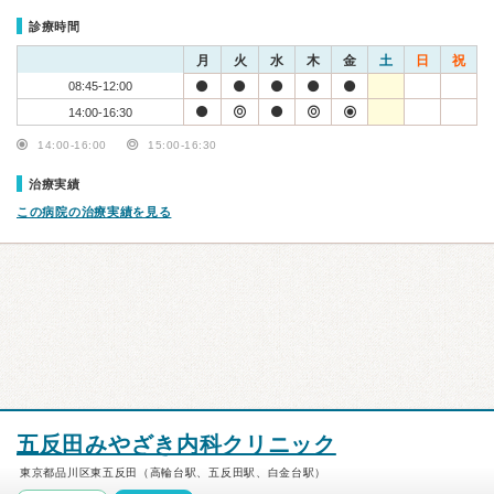
診療時間
月
火
水
木
金
土
日
祝
08:45-12:00
14:00-16:30
14:00-16:00
15:00-16:30
治療実績
この病院の治療実績を見る
五反田みやざき内科クリニック
東京都品川区東五反田（高輪台駅、五反田駅、白金台駅）