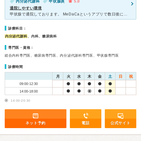
内分泌代謝科
甲状腺炎
5.0
通院しやすい環境
甲状腺で通院しております。 MeDaCaというアプリで数日後に血液検査結果を送って頂けるので、 わざわざ検査結果を聞きに行かなくてもよい、というのが本当に便利です。(他の病院で血液検査の結果を見せ
診療科目：
内分泌代謝科
、内科、糖尿病科
専門医・資格：
総合内科専門医、糖尿病専門医、内分泌代謝科専門医、甲状腺専門医
診療時間
月
火
水
木
金
土
日
祝
09:00-12:30
14:00-18:00
14:00-20:30
ネット予約
電話
公式サイト