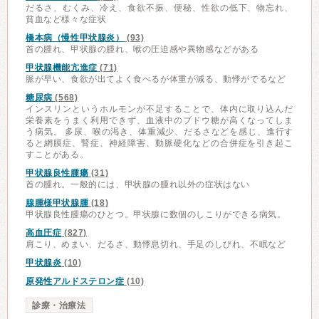
だるさ、むくみ、冷え、食欲不振、便秘、性欲の低下、物忘れ、
貧血など様々な症状
橋本病（慢性甲状腺炎）
(93)
首の腫れ、甲状腺の腫れ、喉の圧迫感や異物感などがある
甲状腺機能亢進症
(71)
脈が早い、食欲が出てよく食べるが体重が減る、動悸がでるなど
糖尿病
(568)
インスリンというホルモンが不足することで、体内に取り込んだ
栄養素をうまく利用できず、血液中のブドウ糖が高くなってしま
う病気。 多尿、喉の渇き、体重減少、だるさなどを感じ、進行す
ると網膜症、腎症、神経障害、動脈硬化などの合併症を引き起こ
すことがある。
甲状腺良性腫瘍
(31)
首の腫れ。一般的には、甲状腺の腫れ以外の症状はない
腺腫様甲状腺腫
(18)
甲状腺良性腫瘍のひとつ。甲状腺に数個のしこりができる病気。
高血圧症
(827)
肩こり、めまい、だるさ、動悸息切れ、手足のしびれ、不眠など
甲状腺炎
(10)
原発性アルドステロン症
(10)
診療・治療法