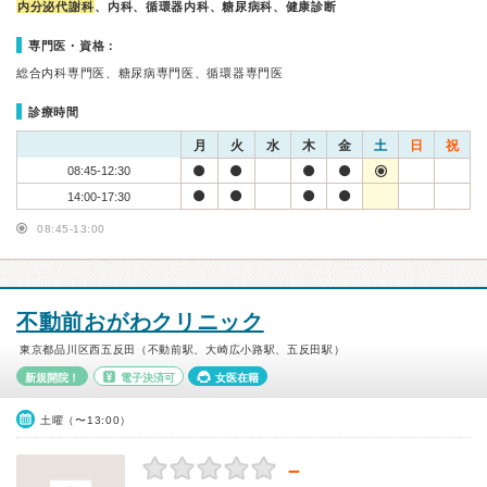
内分泌代謝科
、内科、循環器内科、糖尿病科、健康診断
専門医・資格：
総合内科専門医、糖尿病専門医、循環器専門医
診療時間
月
火
水
木
金
土
日
祝
08:45-12:30
14:00-17:30
08:45-13:00
不動前おがわクリニック
東京都品川区西五反田（不動前駅、大崎広小路駅、五反田駅）
新規開院！
電子決済可
女医在籍
土曜（〜13:00）
－