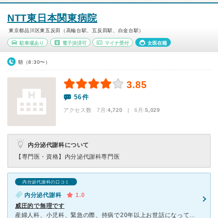
NTT東日本関東病院
東京都品川区東五反田（高輪台駅、五反田駅、白金台駅）
駐車場あり
電子決済可
マイナ受付
女医在籍
朝（8:30〜）
3.85
56件
アクセス数 7月:
4,720
| 6月:
5,029
内分泌代謝科について
【専門医・資格】
内分泌代謝科専門医
内分泌代謝科の口コミ
内分泌代謝科
1.0
威圧的で無理です
産婦人科、小児科、緊急の際、持病で20年以上お世話になっていて、とても親切で信頼してきました。2年ほど前に内分泌科の担当の先生が変わり、何でも相談出来るお医者さんではなくなりました。前回、数少ない採血