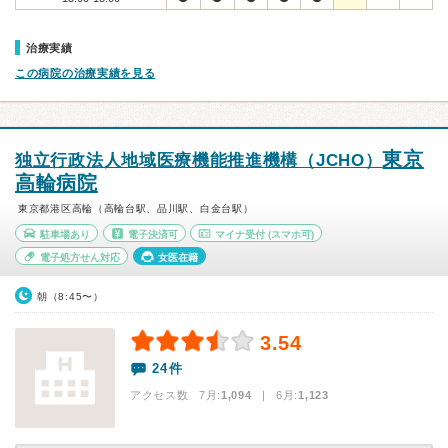
治療実績
この病院の治療実績を見る
東京
独立行政法人地域医療機能推進機構（JCHO）
高輪病院
東京都港区高輪（高輪台駅、品川駅、白金台駅）
駐車場あり
電子決済可
マイナ受付
(スマホ可)
電子処方せん対応
女医在籍
朝（8:45〜）
3.54
24件
アクセス数 7月:
1,094
| 6月:
1,123