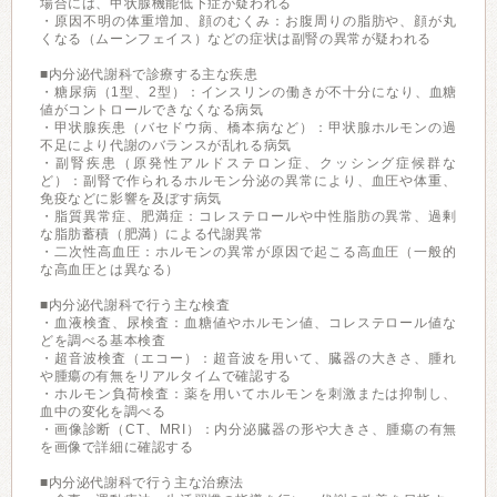
場合には、甲状腺機能低下症が疑われる
・原因不明の体重増加、顔のむくみ：お腹周りの脂肪や、顔が丸
くなる（ムーンフェイス）などの症状は副腎の異常が疑われる
■内分泌代謝科で診療する主な疾患
・糖尿病（1型、2型）：インスリンの働きが不十分になり、血糖
値がコントロールできなくなる病気
・甲状腺疾患（バセドウ病、橋本病など）：甲状腺ホルモンの過
不足により代謝のバランスが乱れる病気
・副腎疾患（原発性アルドステロン症、クッシング症候群な
ど）：副腎で作られるホルモン分泌の異常により、血圧や体重、
免疫などに影響を及ぼす病気
・脂質異常症、肥満症：コレステロールや中性脂肪の異常、過剰
な脂肪蓄積（肥満）による代謝異常
・二次性高血圧：ホルモンの異常が原因で起こる高血圧（一般的
な高血圧とは異なる）
■内分泌代謝科で行う主な検査
・血液検査、尿検査：血糖値やホルモン値、コレステロール値な
どを調べる基本検査
・超音波検査（エコー）：超音波を用いて、臓器の大きさ、腫れ
や腫瘍の有無をリアルタイムで確認する
・ホルモン負荷検査：薬を用いてホルモンを刺激または抑制し、
血中の変化を調べる
・画像診断（CT、MRI）：内分泌臓器の形や大きさ、腫瘍の有無
を画像で詳細に確認する
■内分泌代謝科で行う主な治療法