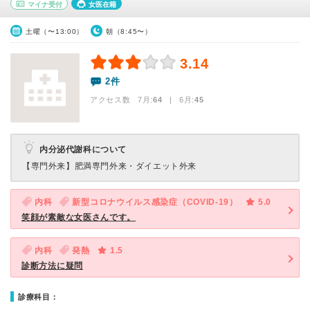
マイナ受付
女医在籍
土曜（〜13:00）
朝（8:45〜）
3.14
2件
アクセス数 7月:
64
| 6月:
45
内分泌代謝科について
【専門外来】
肥満専門外来・ダイエット外来
内科
新型コロナウイルス感染症（COVID-19）
5.0
笑顔が素敵な女医さんです。
内科
発熱
1.5
診断方法に疑問
診療科目：