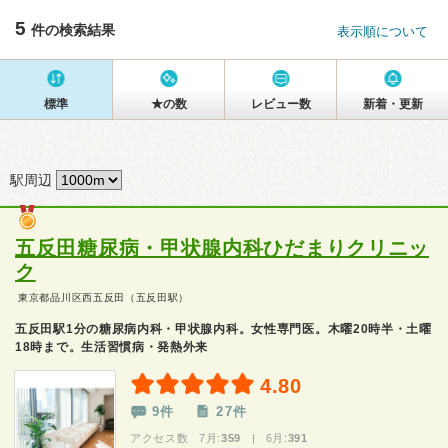
5
件の検索結果
表示順について
標準
★の数
レビュー数
新着・更新
駅周辺
五反田糖尿病・甲状腺内科ひだまりクリニッ
ク
東京都品川区西五反田（五反田駅）
五反田駅1分の糖尿病内科・甲状腺内科。女性専門医。木曜20時半・土曜
18時まで。生活習慣病・発熱外来
4.80
9件
27件
アクセス数 7月:
359
| 6月:
391