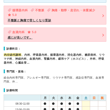
循環器内科
不整脈
胸痛・動悸・息切れ・体重減少
5.0
不整脈と胸痛で苦しくなり受診
血液内科
5.0
感じが良いです。
診療科目：
内分泌代謝科
、内科、呼吸器内科、循環器内科、消化器内科、糖尿病科、リウ
マチ科、神経内科、血液内科、腎臓内科、緩和ケア（ホスピス）、外科、呼吸
器外科、心臓血管…
専門医・資格：
総合内科専門医、アレルギー専門医、リウマチ専門医、感染症専門医、血液専
門医、外…
診療時間
月
火
水
木
金
土
日
祝
08:30-11:00
13:00-15:00