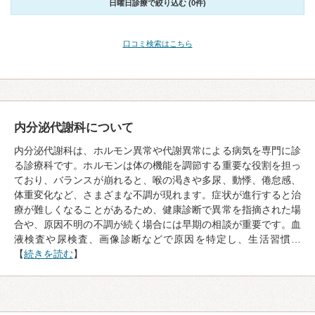
日曜日診療で絞り込む (0件)
口コミ検索はこちら
内分泌代謝科について
内分泌代謝科は、ホルモン異常や代謝異常による病気を専門に診
る診療科です。ホルモンは体の機能を調節する重要な役割を担っ
ており、バランスが崩れると、喉の渇きや多尿、動悸、倦怠感、
体重変化など、さまざまな不調が現れます。症状が進行すると治
療が難しくなることがあるため、健康診断で異常を指摘された場
合や、原因不明の不調が続く場合には早期の相談が重要です。血
液検査や尿検査、画像診断などで原因を特定し、生活習慣…
【
続きを読む
】