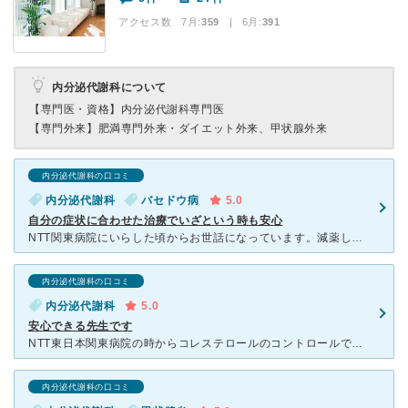
アクセス数 7月:
359
| 6月:
391
内分泌代謝科について
【専門医・資格】
内分泌代謝科専門医
【専門外来】
肥満専門外来・ダイエット外来、甲状腺外来
内分泌代謝科の口コミ
内分泌代謝科
バセドウ病
5.0
自分の症状に合わせた治療でいざという時も安心
NTT関東病院にいらした頃からお世話になっています。減薬していき薬を止めてしばらくすると再発を繰り返しているので独立後も仁科先生に引き続き診ていただいています。 そのおかげで、現状の数値だけにとらわ
内分泌代謝科の口コミ
内分泌代謝科
5.0
安心できる先生です
NTT東日本関東病院の時からコレステロールのコントロールでお世話になっています。 とっても些細な質問や不安な事にもきちんと顔を見て丁寧にお答えくださり、患者に寄り添ってくれる先生です。 デジタ
内分泌代謝科の口コミ