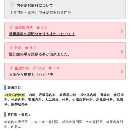
内分泌代謝科について
【専門医・資格】
内分泌代謝科専門医
循環器内科
5.0
循環器科の説明分かりやすかったです！
外科
5.0
認知症の母が頑張る事が出来ました。
整形外科
けが
5.0
入院から現在もリハビリ中
診療科目：
内分泌代謝科
、内科、呼吸器内科、循環器内科、消化器内科、胃腸科、糖尿病
科、神経内科、腎臓内科、人工透析、外科、心臓血管外科、消化器外科、乳腺
科、脳神経外科、…
専門医・資格：
総合内科専門医、アレルギー専門医、感染症専門医、外科専門医、糖尿病専門
医、内分…