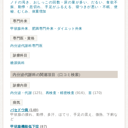
ノドの渇き
、
おしっこの回数・尿の量が多い
、
だるい
、
食欲不
振
、
動悸・息切れ
、
手足がふるえる
、
寝つきが悪い・不眠
、
便
秘
、
むくみ
、
体重増加
専門外来
甲状腺外来
、
肥満専門外来・ダイエット外来
専門医・資格
内分泌代謝科専門医
診療科目
糖尿病科
内分泌代謝科の関連項目（口コミ検索）
診療内容
内分泌・代謝
(125)、
再検査・精密検査
(916)、
首
(170)
病気
バセドウ病
(149)
甲状腺の腫れ、動悸、多汗、ほてり、手足の震え、微熱、下痢な
ど
甲状腺機能低下症
(87)