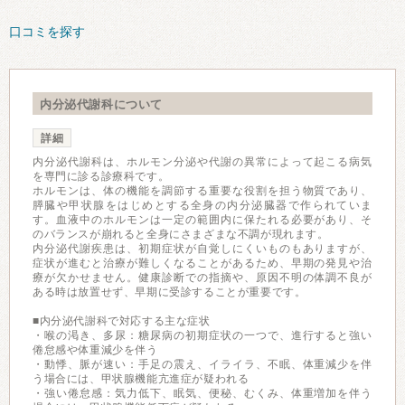
口コミを探す
内分泌代謝科について
詳細
内分泌代謝科は、ホルモン分泌や代謝の異常によって起こる病気
を専門に診る診療科です。
ホルモンは、体の機能を調節する重要な役割を担う物質であり、
膵臓や甲状腺をはじめとする全身の内分泌臓器で作られていま
す。血液中のホルモンは一定の範囲内に保たれる必要があり、そ
のバランスが崩れると全身にさまざまな不調が現れます。
内分泌代謝疾患は、初期症状が自覚しにくいものもありますが、
症状が進むと治療が難しくなることがあるため、早期の発見や治
療が欠かせません。健康診断での指摘や、原因不明の体調不良が
ある時は放置せず、早期に受診することが重要です。
■内分泌代謝科で対応する主な症状
・喉の渇き、多尿：糖尿病の初期症状の一つで、進行すると強い
倦怠感や体重減少を伴う
・動悸、脈が速い：手足の震え、イライラ、不眠、体重減少を伴
う場合には、甲状腺機能亢進症が疑われる
・強い倦怠感：気力低下、眠気、便秘、むくみ、体重増加を伴う