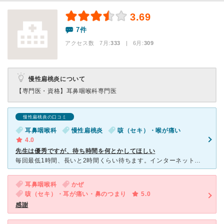
3.69
7件
アクセス数 7月:
333
| 6月:
309
慢性扁桃炎について
【専門医・資格】
耳鼻咽喉科専門医
慢性扁桃炎の口コミ
耳鼻咽喉科
慢性扁桃炎
咳（セキ）・喉が痛い
4.0
先生は優秀ですが、待ち時間を何とかしてほしい
毎回最低1時間、長いと2時間くらい待ちます。インターネットで整理券を確認できるシステム導入で、医院側が努力しているのはわかるのですが、まわりはオフィス街なので、1時間〜1時間半の時間を上手く潰せる場所
耳鼻咽喉科
かぜ
咳（セキ）・耳が痛い・鼻のつまり
5.0
感謝