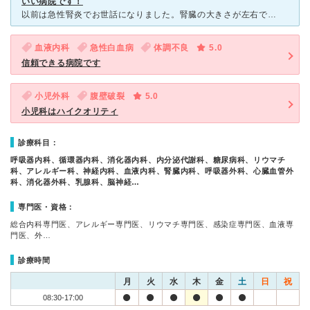
いい病院です！
以前は急性腎炎でお世話になりました。腎臓の大きさが左右でちがうということで、特に処置ができず、経過観察となりました。しかしながら自己治癒で完治しましたが、調べてみると、慢性的な扁桃炎が腎臓病の原因であ
血液内科
急性白血病
体調不良
5.0
信頼できる病院です
小児外科
腹壁破裂
5.0
小児科はハイクオリティ
診療科目：
呼吸器内科、循環器内科、消化器内科、内分泌代謝科、糖尿病科、リウマチ
科、アレルギー科、神経内科、血液内科、腎臓内科、呼吸器外科、心臓血管外
科、消化器外科、乳腺科、脳神経…
専門医・資格：
総合内科専門医、アレルギー専門医、リウマチ専門医、感染症専門医、血液専
門医、外…
診療時間
月
火
水
木
金
土
日
祝
08:30-17:00