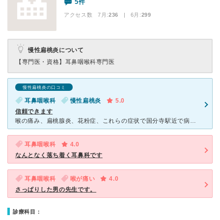
5件
アクセス数 7月:
236
| 6月:
299
慢性扁桃炎について
【専門医・資格】
耳鼻咽喉科専門医
慢性扁桃炎の口コミ
耳鼻咽喉科
慢性扁桃炎
5.0
信頼できます
喉の痛み、扁桃腺炎、花粉症、これらの症状で国分寺駅近で病院を探しているなら徳山先生が1番です。昔からある病院で小さいですが診断は的確。内科で処方された風邪薬でなかなか喉の痛みが改善されず、こちらを受診
耳鼻咽喉科
4.0
なんとなく落ち着く耳鼻科です
耳鼻咽喉科
喉が痛い
4.0
さっぱりした男の先生です。
診療科目：