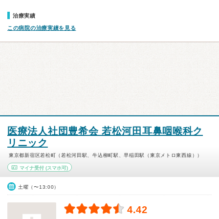
治療実績
この病院の治療実績を見る
医療法人社団豊希会 若松河田耳鼻咽喉科ク
リニック
東京都新宿区若松町（若松河田駅、牛込柳町駅、早稲田駅（東京メトロ東西線））
マイナ受付
(スマホ可)
土曜（〜13:00）
4.42