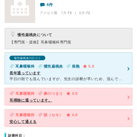
4件
アクセス数 7月:
73
| 6月:
72
慢性扁桃炎について
【専門医・資格】
耳鼻咽喉科専門医
慢性扁桃炎の口コミ
耳鼻咽喉科
慢性扁桃炎
発熱
5.0
長年通っています
平日の朝でも混んでいますが、先生の診断が早いため、混んでいても30分ほどで診察が終わります。 カルテにしっかり情報を書いてくれているのか『うがい薬は苦手だったよね？出すのやめとくね』と把握してく
耳鼻咽喉科
鼻のつまり
4.5
耳掃除に通っています。
耳鼻咽喉科
咳（セキ）
4.0
安心して通える
診療科目：