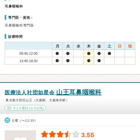
耳鼻咽喉科
専門医・資格：
耳鼻咽喉科専門医
診療時間
月
火
水
木
金
土
日
祝
08:45-12:00
14:45-18:30
山王耳鼻咽喉科
医療法人社団如星会
東京都大田区山王（大森駅、大森海岸駅）
マイナ受付
(スマホ可)
土曜（〜12:30）
3.55