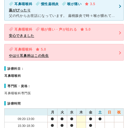
耳鼻咽喉科
慢性扁桃炎
喉が痛い
3.5
薬がぴったり
父の代からお世話になっています。 扁桃腺炎で時々喉が腫れて、大変な状態になるのですが、高田さんで受診して薬を飲めば、風邪でも喉痛でも２日もあればぴたりと治ってしまうので、助かります。 薬が強すぎる
耳鼻咽喉科
喉が痛い・声が枯れる
5.0
安心できました
耳鼻咽喉科
5.0
やはり耳鼻科はこの先生
診療科目：
耳鼻咽喉科
専門医・資格：
耳鼻咽喉科専門医
診療時間
月
火
水
木
金
土
日
祝
09:20-13:00
15:30-18:30