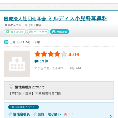
ミルディス小児科耳鼻科
医療法人社団仙耳会
東京都足立区千住（北千住駅）
電子決済可
マイナ受付
女医在籍
土曜（〜12:30）・日曜
4.06
19件
アクセス数 7月:
479
| 6月:
444
慢性扁桃炎について
【専門医・資格】
耳鼻咽喉科専門医
慢性扁桃炎の口コミ
慢性扁桃炎
発熱・喉が痛い
5.0