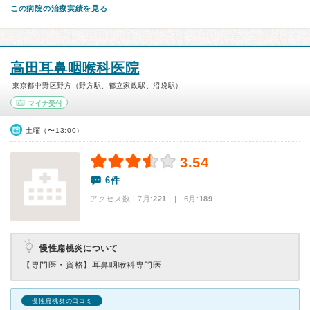
この病院の治療実績を見る
高田耳鼻咽喉科医院
東京都中野区野方（野方駅、都立家政駅、沼袋駅）
マイナ受付
土曜（〜13:00）
3.54
6件
アクセス数 7月:
221
| 6月:
189
慢性扁桃炎について
【専門医・資格】
耳鼻咽喉科専門医
慢性扁桃炎の口コミ