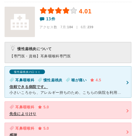
4.01
13件
アクセス数 7月:
184
| 6月:
239
慢性扁桃炎について
【専門医・資格】
耳鼻咽喉科専門医
慢性扁桃炎の口コミ
耳鼻咽喉科
慢性扁桃炎
喉が痛い
4.5
信頼できる病院です。
小さいころから、アレルギー持ちのため、こちらの病院を利用しています。 大人になってからは、アレルギーと扁桃炎で月一回以上利用していました。 ネットから順番待ちの受付はできるものの、いつ行っても
耳鼻咽喉科
5.0
先生によりけり
耳鼻咽喉科
5.0
感謝