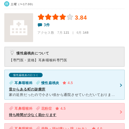
土曜（〜17:00）
3.84
3件
アクセス数 7月:
121
| 6月:
148
慢性扁桃炎について
【専門医・資格】
耳鼻咽喉科専門医
慢性扁桃炎の口コミ
耳鼻咽喉科
慢性扁桃炎
4.5
昔からある町の診療所
家の近所だったので小さい頃から通院させていただいております。昔からある町の診療所とゆう感じです。 先生は昔は怖い印象でしたが、現在はお年を召されて優しい雰囲気になられた印象です。 病状や治療に対す
耳鼻咽喉科
花粉症
4.5
待ち時間が少なく助かります
耳鼻咽喉科
発熱・頭が痛い・咳（セキ）
4.0