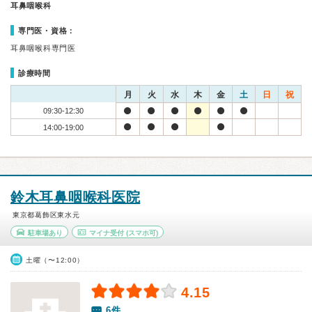
耳鼻咽喉科
専門医・資格：
耳鼻咽喉科専門医
診療時間
月
火
水
木
金
土
日
祝
09:30-12:30
14:00-19:00
鈴木耳鼻咽喉科医院
東京都葛飾区東水元
駐車場あり
マイナ受付
(スマホ可)
土曜（〜12:00）
4.15
6件