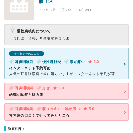
14件
アクセス数 7月:
282
| 6月:
301
慢性扁桃炎について
【専門医・資格】
耳鼻咽喉科専門医
慢性扁桃炎の口コミ
耳鼻咽喉科
慢性扁桃炎
喉が痛い
5.0
インターネット予約可能
人気の耳鼻咽喉科で常に混んでますがインターネット予約が可能です。インターネット予約を入れると現在の待ち時間がすぐわかります。院内は雑誌の種類が豊富です。名前が呼ばれて診察、会計が終了してももっと読みた
耳鼻咽喉科
かぜ
5.0
的確な診察と処方箋
耳鼻咽喉科
咳（セキ）・喉が痛い
5.0
ママ達の口コミで行ってみたところ
診療科目：