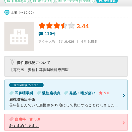
駐車場あり
電子決済可
マイナ受付
(スマホ可)
女医在籍
土曜（〜16:00）
3.44
110件
アクセス数 7月:
6,426
| 6月:
6,585
慢性扁桃炎について
【専門医・資格】
耳鼻咽喉科専門医
慢性扁桃炎の口コミ
耳鼻咽喉科
慢性扁桃炎
発熱・喉が痛い
5.0
扁桃腺摘出手術
長年苦しんでいた扁桃腺を39歳にして摘出することにしました。 それまでは地元の内科に通っていましたが、だんだん扁桃腺を腫らす頻度が高くなってきてしまい、最後は１ヵ月に１度は扁桃腺から高熱を出して２～
皮膚科
5.0
おすすめします。