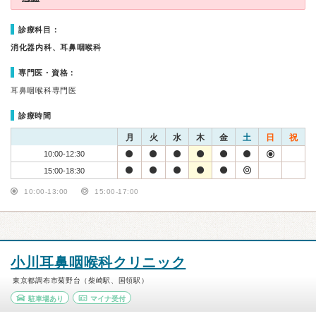
診療科目：
消化器内科、耳鼻咽喉科
専門医・資格：
耳鼻咽喉科専門医
診療時間
月
火
水
木
金
土
日
祝
10:00-12:30
15:00-18:30
10:00-13:00
15:00-17:00
小川耳鼻咽喉科クリニック
東京都調布市菊野台（柴崎駅、国領駅）
駐車場あり
マイナ受付