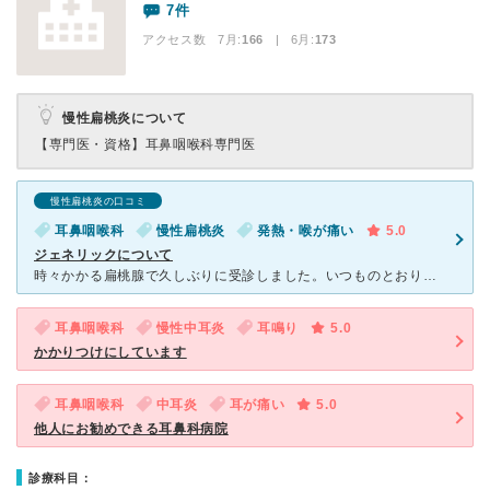
7件
アクセス数 7月:
166
| 6月:
173
慢性扁桃炎について
【専門医・資格】
耳鼻咽喉科専門医
慢性扁桃炎の口コミ
耳鼻咽喉科
慢性扁桃炎
発熱・喉が痛い
5.0
ジェネリックについて
時々かかる扁桃腺で久しぶりに受診しました。いつものとおり、先生の説明は丁寧で、ご自身の手術の経験も豊富なのでしょう、私のような繰り返す扁桃腺炎の手術の適応などを 解りやすく説明してくれました。さて、皆
耳鼻咽喉科
慢性中耳炎
耳鳴り
5.0
かかりつけにしています
耳鼻咽喉科
中耳炎
耳が痛い
5.0
他人にお勧めできる耳鼻科病院
診療科目：