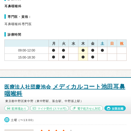
耳鼻咽喉科
専門医・資格：
耳鼻咽喉科専門医
診療時間
月
火
水
木
金
土
日
祝
09:00-12:00
15:00-18:30
メディカルコート池田耳鼻
医療法人社団慶池会
咽喉科
東京都中野区東中野（東中野駅、落合駅、中野坂上駅）
駐車場あり
マイナ受付
(スマホ可)
電子処方せん対応
女医在籍
土曜（〜13:00）