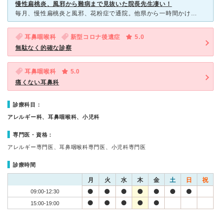
慢性扁桃炎、風邪から難病まで見抜いた院長先生凄い！
毎月、慢性扁桃炎と風邪、花粉症で通院。他県から一時間かけネット予約を利用しています。日曜は予約できません。 混雑時大変まちますが、待っても、診断が100%信頼おけるので、ハシゴ受診し治らない人は是非
耳鼻咽喉科
新型コロナ後遺症
5.0
無駄なく的確な診察
耳鼻咽喉科
5.0
痛くない耳鼻科
診療科目：
アレルギー科、耳鼻咽喉科、小児科
専門医・資格：
アレルギー専門医、耳鼻咽喉科専門医、小児科専門医
診療時間
月
火
水
木
金
土
日
祝
09:00-12:30
15:00-19:00