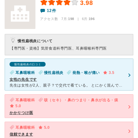
3.98
12件
アクセス数 7月:
198
| 6月:
196
慢性扁桃炎について
【専門医・資格】
気管食道科専門医、耳鼻咽喉科専門医
慢性扁桃炎の口コミ
耳鼻咽喉科
慢性扁桃炎
発熱・喉が痛い
3.5
女性の先生です
先生は女性が2人、親子？で交代で看ている。 とにかく混んでます。駅から近いのもあるかと思いますが、何度もいらしてる方が多いようです。 子供がとにかく多いです。 子供への診察もちゃんと配慮され
耳鼻咽喉科
咳（セキ）・鼻のつまり・鼻水が出る・痰
5.0
かかりつけ医
耳鼻咽喉科
5.0
信頼できます