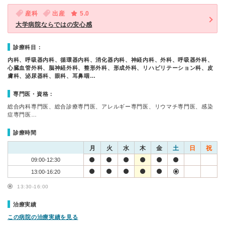
産科
出産
5.0
大学病院ならではの安心感
診療科目：
内科、呼吸器内科、循環器内科、消化器内科、神経内科、外科、呼吸器外科、
心臓血管外科、脳神経外科、整形外科、形成外科、リハビリテーション科、皮
膚科、泌尿器科、眼科、耳鼻咽…
専門医・資格：
総合内科専門医、総合診療専門医、アレルギー専門医、リウマチ専門医、感染
症専門医…
診療時間
月
火
水
木
金
土
日
祝
09:00-12:30
13:00-16:20
13:30-16:00
治療実績
この病院の治療実績を見る