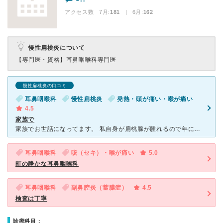
アクセス数 7月:
181
| 6月:
162
慢性扁桃炎について
【専門医・資格】
耳鼻咽喉科専門医
慢性扁桃炎の口コミ
耳鼻咽喉科
慢性扁桃炎
発熱・頭が痛い・喉が痛い
4.5
家族で
家族でお世話になってます。 私自身が扁桃腺が腫れるので年に４回は行きます。 風邪をひいた時は下手な内科に行くより 早く治ります。 子供の場合は鼻水を吸引してくれますし、 耳の中を見て耳あかが
耳鼻咽喉科
咳（セキ）・喉が痛い
5.0
町の静かな耳鼻咽喉科
耳鼻咽喉科
副鼻腔炎（蓄膿症）
4.5
検査は丁寧
診療科目：