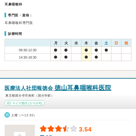
耳鼻咽喉科
専門医・資格：
耳鼻咽喉科専門医
診療時間
月
火
水
木
金
土
日
祝
09:30-12:30
14:30-18:30
徳山耳鼻咽喉科医院
医療法人社団報徳会
東京都国分寺市南町（国分寺駅）
マイナ受付
(スマホ可)
土曜（〜12:30）
3.54