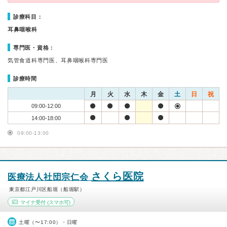
診療科目：
耳鼻咽喉科
専門医・資格：
気管食道科専門医、耳鼻咽喉科専門医
診療時間
月
火
水
木
金
土
日
祝
09:00-12:00
14:00-18:00
09:00-13:00
さくら医院
医療法人社団宗仁会
東京都江戸川区船堀（船堀駅）
マイナ受付
(スマホ可)
土曜（〜17:00）・日曜