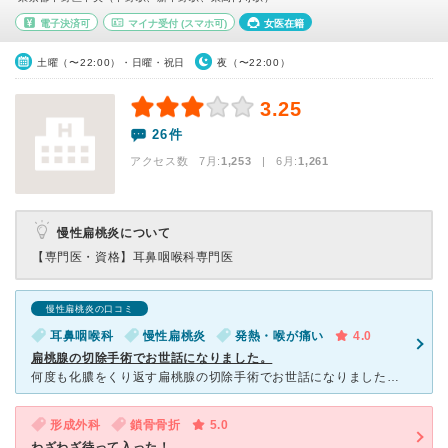
電子決済可
マイナ受付
(スマホ可)
女医在籍
土曜（〜22:00）・日曜・祝日
夜（〜22:00）
3.25
26件
アクセス数 7月:
1,253
| 6月:
1,261
慢性扁桃炎について
【専門医・資格】
耳鼻咽喉科専門医
慢性扁桃炎の口コミ
耳鼻咽喉科
慢性扁桃炎
発熱・喉が痛い
4.0
扁桃腺の切除手術でお世話になりました。
何度も化膿をくり返す扁桃腺の切除手術でお世話になりました。 病院の普請そのものは古く、最初受診した時は「大丈夫かな」と思っていましたが、先生と看護師さんが親切丁寧に接してくださり、何の不安もなく手術
形成外科
鎖骨骨折
5.0
わざわざ待って入った！