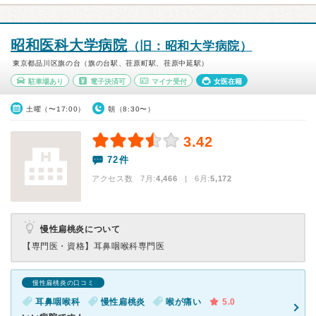
昭和医科大学病院
（旧：昭和大学病院）
東京都品川区旗の台（旗の台駅、荏原町駅、荏原中延駅）
駐車場あり
電子決済可
マイナ受付
女医在籍
土曜（〜17:00）
朝（8:30〜）
3.42
72件
アクセス数 7月:
4,466
| 6月:
5,172
慢性扁桃炎について
【専門医・資格】
耳鼻咽喉科専門医
慢性扁桃炎の口コミ
耳鼻咽喉科
慢性扁桃炎
喉が痛い
5.0