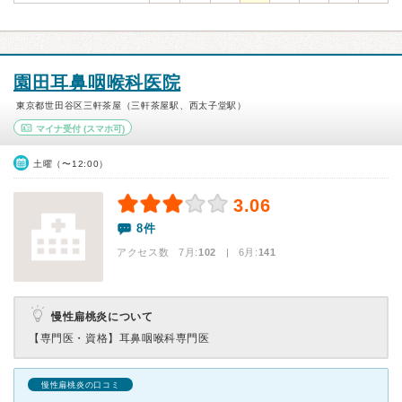
園田耳鼻咽喉科医院
東京都世田谷区三軒茶屋（三軒茶屋駅、西太子堂駅）
マイナ受付
(スマホ可)
土曜（〜12:00）
3.06
8件
アクセス数 7月:
102
| 6月:
141
慢性扁桃炎について
【専門医・資格】
耳鼻咽喉科専門医
慢性扁桃炎の口コミ