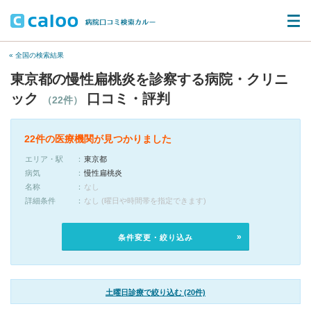
« 全国の検索結果
東京都の慢性扁桃炎を診察する病院・クリニ
ック
口コミ・評判
（22件）
22件の医療機関が見つかりました
エリア・駅
東京都
病気
慢性扁桃炎
名称
なし
詳細条件
なし (曜日や時間帯を指定できます)
条件変更・絞り込み
土曜日診療で絞り込む (20件)