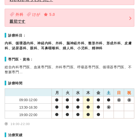
外科
けが
5.0
親切です
診療科目：
内科、循環器内科、神経内科、外科、脳神経外科、整形外科、形成外科、皮膚
科、泌尿器科、眼科、耳鼻咽喉科、婦人科、小児科、精神科
専門医・資格：
総合内科専門医、血液専門医、外科専門医、呼吸器専門医、循環器専門医、不
整脈専門…
診療時間
月
火
水
木
金
土
日
祝
09:00-12:00
13:30-16:30
19:00-22:00
19:00-22:00
治療実績