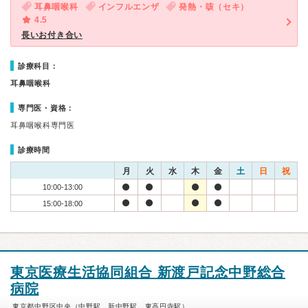
耳鼻咽喉科
インフルエンザ
発熱・咳（セキ）
4.5
長いお付き合い
診療科目：
耳鼻咽喉科
専門医・資格：
耳鼻咽喉科専門医
診療時間
月
火
水
木
金
土
日
祝
10:00-13:00
15:00-18:00
東京医療生活協同組合 新渡戸記念中野総合
病院
東京都中野区中央（中野駅、新中野駅、東高円寺駅）