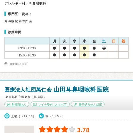
アレルギー科、耳鼻咽喉科
専門医・資格：
耳鼻咽喉科専門医
診療時間
月
火
水
木
金
土
日
祝
09:00-12:30
15:00-18:30
09:00-13:00
山田耳鼻咽喉科医院
医療法人社団萬仁会
東京都足立区東和（亀有駅）
駐車場あり
マイナ受付
(スマホ可)
電子処方せん対応
土曜（〜12:00）
朝（8:45〜）
3.78