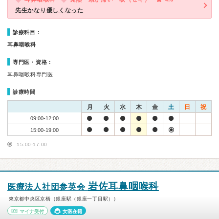
先生かなり優しくなった
診療科目：
耳鼻咽喉科
専門医・資格：
耳鼻咽喉科専門医
診療時間
月
火
水
木
金
土
日
祝
09:00-12:00
15:00-19:00
15:00-17:00
岩佐耳鼻咽喉科
医療法人社団参英会
東京都中央区京橋（銀座駅（銀座一丁目駅））
マイナ受付
女医在籍