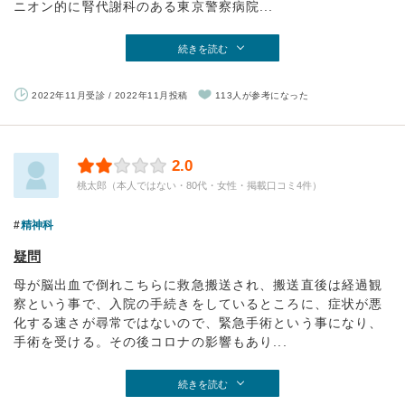
ニオン的に腎代謝科のある東京警察病院...
続きを読む
2022年11月受診 / 2022年11月投稿
113人が参考になった
2.0
桃太郎（本人ではない・80代・女性・掲載口コミ4件）
精神科
疑問
母が脳出血で倒れこちらに救急搬送され、搬送直後は経過観
察という事で、入院の手続きをしているところに、症状が悪
化する速さが尋常ではないので、緊急手術という事になり、
手術を受ける。その後コロナの影響もあり...
続きを読む