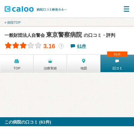
« 病院TOP
東京警察病院
一般財団法人自警会
の口コミ・評判
3.16
61件
？
61件
TOP
治療実績
地図
口コミ
この病院の口コミ (61件)