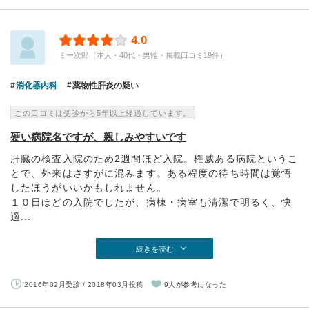
4.0
ミー次郎（本人・40代・男性・掲載口コミ19件）
消化器内科
薬物性肝炎の疑い
この口コミは受診から5年以上経過しています。
硬い病院名ですが、親しみやすいです
肝臓の検査入院のため2週間ほど入院。権威ある病院というこ
とで、外来はさすがに混みます。ある程度の待ち時間は覚悟
したほうがいいかもしれません。
１０日ほどの入院でしたが、病棟・病室も清潔で明るく、快
適...
続きを読む
2016年02月受診 / 2018年03月投稿
9人が参考になった