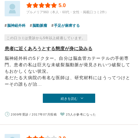
5.0
プルメリア960（本人・60代・女性・掲載口コミ2件）
脳神経外科
脳動脈瘤
手足が麻痺する
この口コミは受診から5年以上経過しています。
患者に近くあろうとする態度が身に染みる
脳神経外科のSドクター。自分は脳血管カテーテルの手術専
門。患者の私は巨大な未破裂脳動脈が発見されいつ破裂して
もおかしくない状況。
名だたる大病院の有名な医師は、研究材料にはうってつけと
ーその誰もが治...
続きを読む
2009年受診 / 2017年07月投稿
25人が参考になった