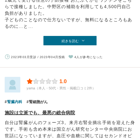
1歳児で受ける任意の予防接種 おたふくかぜワクチンをこち
らで接種しました。中野区の補助を利用しても4,500円自己
負担がありました。
子どものことなので仕方ないですが、無料になるところもあ
るのに…と...
続きを読む
2023年03月受診 / 2023年04月投稿
4人が参考になった
1.0
yama（本人・50代・男性・掲載口コミ2件）
腎臓内科
腎細胞がん
施設は立派でも、最悪の総合病院
自分は腎臓がんのフェーズ3。来月右腎全摘出手術を迎えた身
です。手術も含め本来は国立がん研究センター中央病院にお
世話になっていますが、血圧や血糖に関してはセカンドオピ