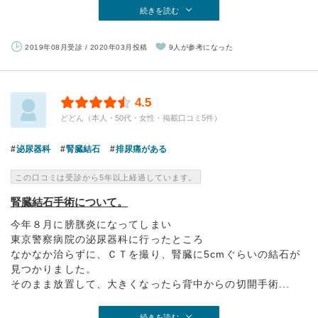
続きを読む
2019年08月受診 / 2020年03月投稿
9人が参考になった
4.5
どどん（本人・50代・女性・掲載口コミ5件）
泌尿器科
腎臓結石
排尿痛がある
この口コミは受診から5年以上経過しています。
腎臓結石手術について。
今年８月に膀胱炎になってしまい
東京警察病院の泌尿器科に行ったところ
なかなか治らずに、ＣＴを撮り、腎臓に5cmぐらいの結石が
見つかりました。
そのまま放置して、大きくなったら背中からの切開手術...
続きを読む