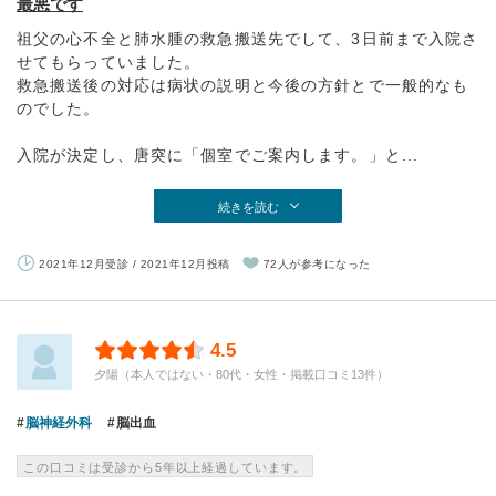
最悪です
祖父の心不全と肺水腫の救急搬送先でして、3日前まで入院さ
せてもらっていました。
救急搬送後の対応は病状の説明と今後の方針とで一般的なも
のでした。
入院が決定し、唐突に「個室でご案内します。」と...
続きを読む
2021年12月受診 / 2021年12月投稿
72人が参考になった
4.5
夕陽（本人ではない・80代・女性・掲載口コミ13件）
脳神経外科
脳出血
この口コミは受診から5年以上経過しています。