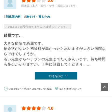
3.0
睡蓮花（本人・30代・女性・掲載口コミ6件）
消化器内科
胸やけ・胃もたれ
この口コミは受診から5年以上経過しています。
綺麗です。
大きな病院で綺麗です。
紹介状がないと初診料が高かったと思いますが大きい病院な
らではでしょうか。
若い先生からベテランの先生までたくさんいます。待ち時間
も多少かかりますが、丁寧に診察してくださり、...
続きを読む
2016年07月受診 / 2017年07月投稿
5人が参考になった
4.0