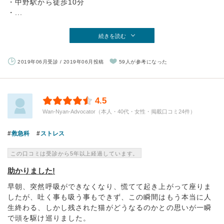
・中野駅から徒歩10分
・...
続きを読む
2019年06月受診 / 2019年06月投稿
59人が参考になった
4.5
Wan-Nyan-Advocator（本人・40代・女性・掲載口コミ24件）
救急科
ストレス
この口コミは受診から5年以上経過しています。
助かりました!
早朝、突然呼吸ができなくなり、慌てて起き上がって座りま
したが、吐く事も吸う事もできず、この瞬間はもう本当に人
生終わる、しかし残された猫がどうなるのかとの思いが一瞬
で頭を駆け巡りました。