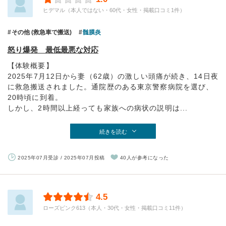
ヒデマル（本人ではない・60代・女性・掲載口コミ1件）
その他 (救急車で搬送)
髄膜炎
怒り爆発 最低最悪な対応
【体験概要】
2025年7月12日から妻（62歳）の激しい頭痛が続き、14日夜
に救急搬送されました。通院歴のある東京警察病院を選び、
20時頃に到着。
しかし、2時間以上経っても家族への病状の説明は...
続きを読む
2025年07月受診 / 2025年07月投稿
40人が参考になった
4.5
ローズピンク613（本人・30代・女性・掲載口コミ11件）