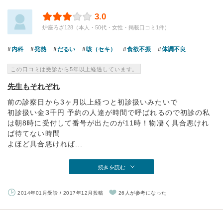
3.0
炉座ろざ128（本人・50代・女性・掲載口コミ1件）
内科
発熱
だるい
咳（セキ）
食欲不振
体調不良
この口コミは受診から5年以上経過しています。
先生もそれぞれ
前の診察日から3ヶ月以上経つと初診扱いみたいで
初診扱い金3千円 予約の人達が時間で呼ばれるので初診の私
は朝8時に受付して番号が出たのが11時！物凄く具合悪けれ
ば待てない時間
よほど具合悪ければ...
続きを読む
2014年01月受診 / 2017年12月投稿
26人が参考になった