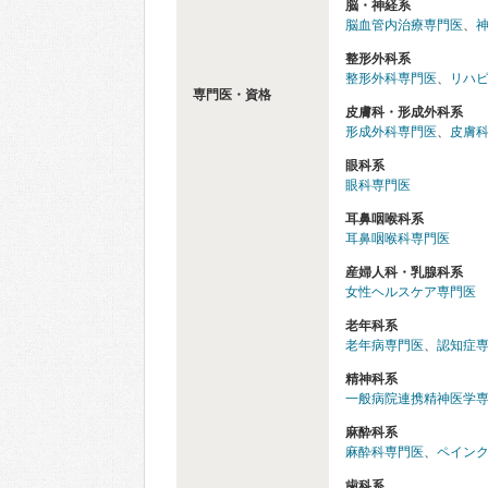
脳・神経系
脳血管内治療専門医
、
整形外科系
整形外科専門医
、
リハ
専門医・資格
皮膚科・形成外科系
形成外科専門医
、
皮膚
眼科系
眼科専門医
耳鼻咽喉科系
耳鼻咽喉科専門医
産婦人科・乳腺科系
女性ヘルスケア専門医
老年科系
老年病専門医
、
認知症
精神科系
一般病院連携精神医学
麻酔科系
麻酔科専門医
、
ペイン
歯科系