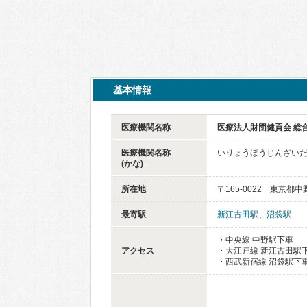
基本情報
医療機関名称
医療法人財団健貢会 総
医療機関名称
いりょうほうじんざいだ
(かな)
所在地
〒165-0022 東京都中
最寄駅
新江古田駅
、
沼袋駅
・中央線 中野駅下車
アクセス
・大江戸線 新江古田駅下
・西武新宿線 沼袋駅下車