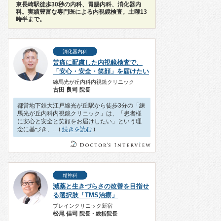
東長崎駅徒歩30秒の内科、胃腸内科、消化器内
科。実績豊富な専門医による内視鏡検査。土曜13
時半まで。
消化器内科
苦痛に配慮した内視鏡検査で、
「安心・安全・笑顔」を届けたい
練馬光が丘内科内視鏡クリニック
古田 良司
院長
都営地下鉄大江戸線光が丘駅から徒歩3分の「練
馬光が丘内科内視鏡クリニック」は、「患者様
に安心と安全と笑顔をお届けしたい」という理
念に基づき、…(
続きを読む
)
精神科
減薬と生きづらさの改善を目指せ
る選択肢「TMS治療」
ブレインクリニック新宿
松尾 佳司
院長・総括院長