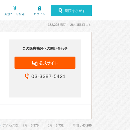
病院をさがす
新規ユーザ登録
ログイン
182,225
病院・
264,153
口コミ
この医療機関への問い合わせ
公式サイト
03-3387-5421
アクセス数 7月：
3,375
| 6月：
3,732
| 年間：
43,285