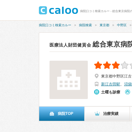
病院口コミ検索カルー - 総合東京病院の
病院口コミ検索カルー
病院検索
東京都
中野区
総合東京病
医療法人財団健貢会
東京都中野区江古田3
新江古田駅
、
沼袋
土曜も診療
病院TOP
治療実績