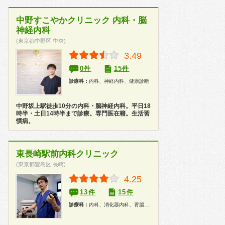
中野すこやかクリニック 内科・脳
神経内科
(東京都中野区 中央)
3.49
0件
15件
診療科：
内科、神経内科、健康診断
中野坂上駅徒歩10分の内科・脳神経内科。平日18
時半・土日14時半まで診療。専門医在籍。生活習
慣病。
東長崎駅前内科クリニック
(東京都豊島区 長崎)
4.25
13件
15件
診療科：
内科、消化器内科、胃腸科、漢方、内視鏡、健康診断、人間ドック