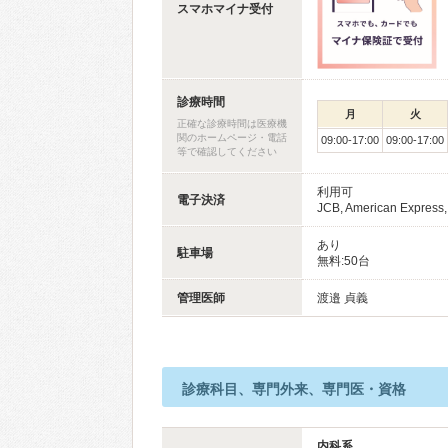
スマホマイナ受付
診療時間
月
火
正確な診療時間は医療機
関のホームページ・電話
09:00-17:00
09:00-17:00
等で確認してください
利用可
電子決済
JCB, American Express
あり
駐車場
無料:50台
管理医師
渡邉 貞義
診療科目、専門外来、専門医・資格
内科系