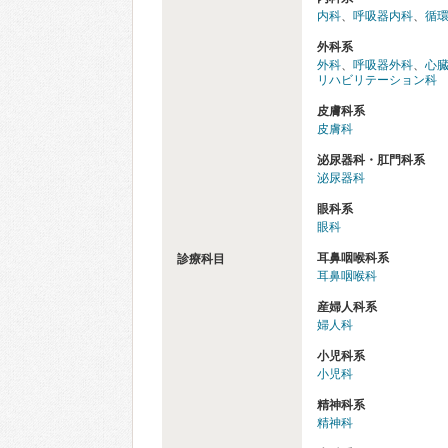
内科
、
呼吸器内科
、
循
外科系
外科
、
呼吸器外科
、
心
リハビリテーション科
皮膚科系
皮膚科
泌尿器科・肛門科系
泌尿器科
眼科系
眼科
耳鼻咽喉科系
診療科目
耳鼻咽喉科
産婦人科系
婦人科
小児科系
小児科
精神科系
精神科