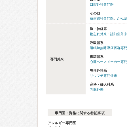
口腔外科専門医
その他
放射線科専門医
、
がん
脳・神経系
物忘れ外来・認知症外
呼吸器系
睡眠時無呼吸症候群専門
循環器系
専門外来
心臓ペースメーカー専
整形外科系
リウマチ専門外来
産科・婦人科系
乳腺外来
専門医・資格に関する特記事項
アレルギー専門医