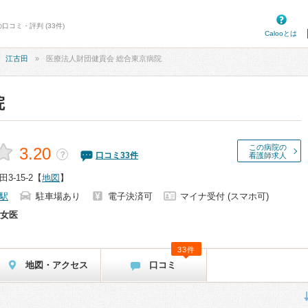
口コミ・評判 (33件)
Calooとは
江古田
医療法人財団健貢会 総合東京病院
院
この病院の
3.20
？
口コミ
33
件
看護師求人
-15-2
【
地図
】
駅
駐車場あり
電子決済可
マイナ受付 (スマホ可)
女医
33件
地図・アクセス
口コミ