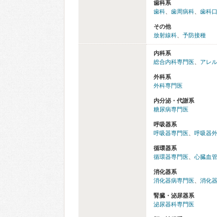
歯科系
歯科
、
歯周病科
、
歯科
その他
放射線科
、
予防接種
内科系
総合内科専門医
、
アレ
外科系
外科専門医
内分泌・代謝系
糖尿病専門医
呼吸器系
呼吸器専門医
、
呼吸器
循環器系
循環器専門医
、
心臓血
消化器系
消化器病専門医
、
消化
腎臓・泌尿器系
泌尿器科専門医