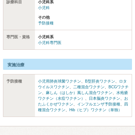
診療科目
小児科系
小児科
その他
予防接種
専門医・資格
小児科系
小児科専門医
実施治療
予防接種
小児用肺炎球菌ワクチン
、
B型肝炎ワクチン
、
ロタ
ウイルスワクチン
、
二種混合ワクチン
、
BCGワクチ
ン
、
麻しん（はしか）風しん混合ワクチン
、
水疱瘡
ワクチン（水痘ワクチン）
、
日本脳炎ワクチン
、
お
たふくかぜワクチン
、
インフルエンザ予防接種
、
四
種混合ワクチン
、
Hib（ヒブ）ワクチン（単独）