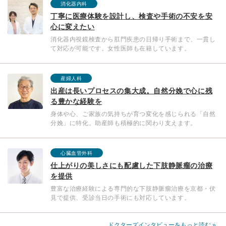
消化器内科
丁寧に医療体験を設計し、検査や手術の不安を安
心に変えたい
消化器内視鏡検査から肛門疾患の日帰り手術まで、一貫し
て対応が可能です。女性医師も在籍しています。
産婦人科
出産は長いプロセスの集大成。自然分娩で心に残
る豊かな経験を
身体や心、ご家族の気持ちが育つ変化を感じられる「自然
分娩」に特化。助産師も積極的に関わり支えます。
心臓血管外科
仕上がりの美しさにも配慮した下肢静脈瘤の治療
を提供
豊富な治療経験による専門的な下肢静脈瘤治療を京都・伏
見で提供、受診当日の手術にも対応しています。
ドクターズインタビューをもっと読む »