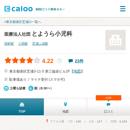
«東京都港区芝浦の一覧へ
とようら小児科
医療法人社団
田町駅
三田駅
芝浦ふ頭駅
4.22
23件
？
地図
東京都港区芝浦3-11-5 第三協栄ビル2F【
】
駐車場あり
マイナ受付 (スマホ可)
土曜も診療
朝（8:30〜）
23件
TOP
地図
口コミ
アクセス数 7月：
149
| 6月：
127
| 年間：
4,194