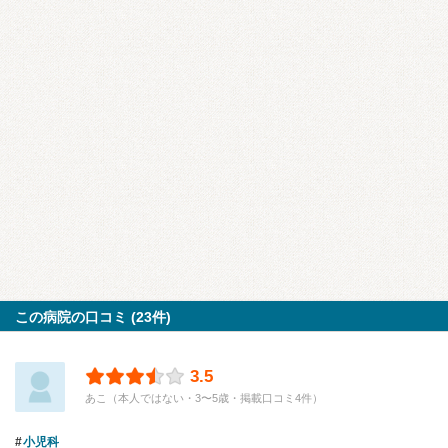
この病院の口コミ (23件)
3.5
あこ（本人ではない・3〜5歳・掲載口コミ4件）
小児科