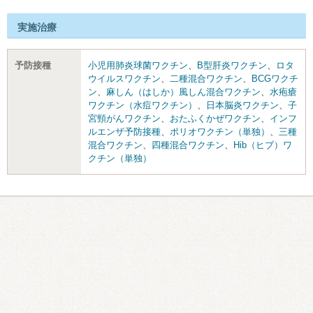
実施治療
予防接種
小児用肺炎球菌ワクチン
、
B型肝炎ワクチン
、
ロタ
ウイルスワクチン
、
二種混合ワクチン
、
BCGワクチ
ン
、
麻しん（はしか）風しん混合ワクチン
、
水疱瘡
ワクチン（水痘ワクチン）
、
日本脳炎ワクチン
、
子
宮頸がんワクチン
、
おたふくかぜワクチン
、
インフ
ルエンザ予防接種
、
ポリオワクチン（単独）
、
三種
混合ワクチン
、
四種混合ワクチン
、
Hib（ヒブ）ワ
クチン（単独）