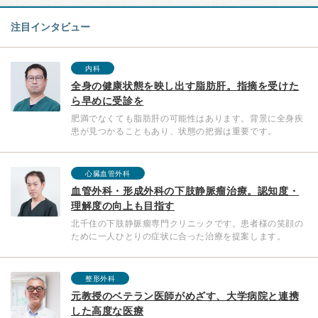
注目インタビュー
内科
全身の健康状態を映し出す脂肪肝。指摘を受けた
ら早めに受診を
肥満でなくても脂肪肝の可能性はあります。背景に全身疾
患が見つかることもあり、状態の把握は重要です。
心臓血管外科
血管外科・形成外科の下肢静脈瘤治療。認知度・
理解度の向上も目指す
北千住の下肢静脈瘤専門クリニックです。患者様の笑顔の
ために一人ひとりの症状に合った治療を提案します。
整形外科
元教授のベテラン医師がめざす、大学病院と連携
した高度な医療