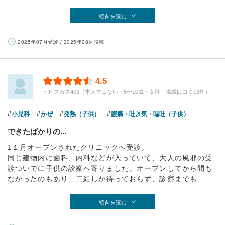
続きを読む
2025年07月受診 / 2025年08月投稿
4.5
ヒビスカス403（本人ではない・5〜10歳・女性・掲載口コミ13件）
小児科
かぜ
発熱（子供）
腹痛・吐き気・嘔吐（子供）
できたばかりの...
1１月オープンされたクリニックへ受診。
同じ建物内に歯科、内科などが入っていて、大人の風邪の受
診ついでに子供の診察へ寄りました。オープンしてから間も
なかったのもあり、二組しか待っておらず、診察までも...
続きを読む