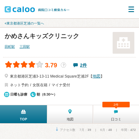
«東京都港区芝浦の一覧へ
かめさんキッズクリニック
田町駅
三田駅
3.79
2件
？
地図
東京都港区芝浦3-13-11 Medical Square芝浦2F【
】
ネット予約
女医在籍
マイナ受付
日曜も診療
朝（8:30〜）
2件
TOP
地図
口コミ
アクセス数 7月：
39
| 6月：
48
| 年間：
472