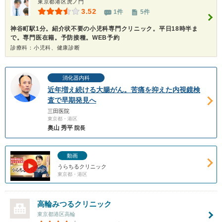
東京都港区虎ノ門
3.52
1件
5件
神谷町駅1分。紹介状不要の小児科専門クリニック。平日18時半ま
で。専門医在籍。予防接種。WEB予約
診療科：小児科、健康診断
消化器内科
近年増え続ける大腸がん。苦痛を抑えた内視鏡検
査で早期発見へ
三田医院
東京都・港区
奥山 秀平
院長
動画
うらちるクリニック
東京都・港区
高輪みつるクリニック
東京都港区高輪