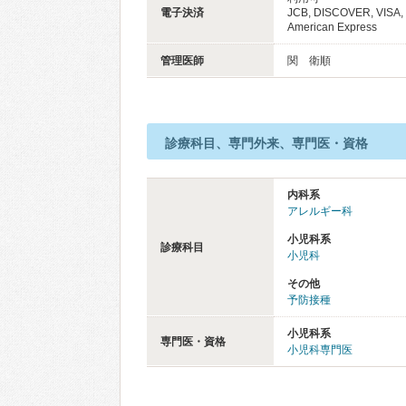
電子決済
JCB, DISCOVER, VISA
American Express
管理医師
関 衛順
診療科目、専門外来、専門医・資格
内科系
アレルギー科
小児科系
診療科目
小児科
その他
予防接種
小児科系
専門医・資格
小児科専門医