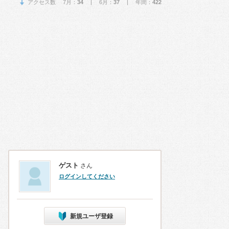
アクセス数 7月：
34
| 6月：
37
| 年間：
422
ゲスト
さん
ログインしてください
新規ユーザ登録