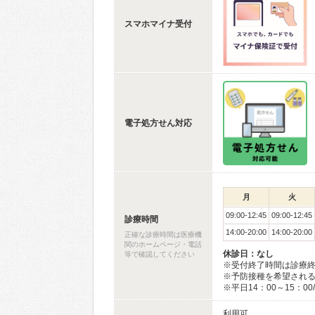
スマホマイナ受付
電子処方せん対応
月
火
09:00-12:45
09:00-12:45
診療時間
14:00-20:00
14:00-20:00
正確な診療時間は医療機
関のホームページ・電話
休診日：なし
等で確認してください
※受付終了時間は診療終
※予防接種を希望される
※平日14：00～15：0
利用可