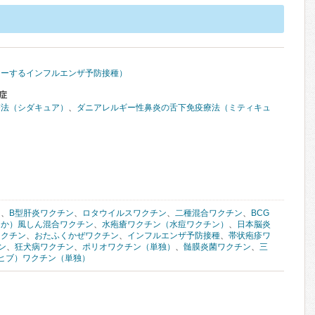
レーするインフルエンザ予防接種）
症
療法（シダキュア）
、
ダニアレルギー性鼻炎の舌下免疫療法（ミティキュ
ン
、
B型肝炎ワクチン
、
ロタウイルスワクチン
、
二種混合ワクチン
、
BCG
しか）風しん混合ワクチン
、
水疱瘡ワクチン（水痘ワクチン）
、
日本脳炎
ワクチン
、
おたふくかぜワクチン
、
インフルエンザ予防接種
、
帯状疱疹ワ
ン
、
狂犬病ワクチン
、
ポリオワクチン（単独）
、
髄膜炎菌ワクチン
、
三
（ヒブ）ワクチン（単独）