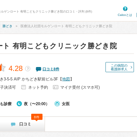
モルゲンロート 有明こどもクリニック勝どき院の口コミ・評判 (8件)
Calooとは
勝どき
医療法人社団モルゲンロート 有明こどもクリニック勝どき院
ート 有明こどもクリニック勝どき院
この病院の
4.28
？
口コミ
8
件
看護師求人
-5-5 AIP かちどき駅前ビル3F
【
地図
】
子決済可
ネット予約
マイナ受付 (スマホ可)
も診療
夜（〜20:00）
女医
8件
口コミ