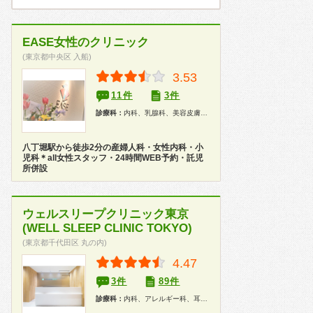
EASE女性のクリニック
(東京都中央区 入船)
3.53
11件
3件
診療科：
内科、乳腺科、美容皮膚科、婦人科、産婦人科、小児科、漢方、人間ドック
八丁堀駅から徒歩2分の産婦人科・女性内科・小
児科＊all女性スタッフ・24時間WEB予約・託児
所併設
ウェルスリープクリニック東京
(WELL SLEEP CLINIC TOKYO)
(東京都千代田区 丸の内)
4.47
3件
89件
診療科：
内科、アレルギー科、耳鼻咽喉科