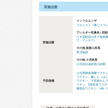
実施治療
インフルエンザ
フルミスト（鼻にスプ
アレルギー性鼻炎 / 花粉
スギ花粉症の舌下免疫
ア・アシテア）
実施治療
その他 産婦人科系
育児相談
その他 小児科系
小児内分泌疾患の診療
小児用肺炎球菌ワクチ
ワクチン
、
麻しん（は
予防接種
ワクチン
、
子宮頸がん
クチン
、
A型肝炎ワクチ
種混合ワクチン
、
Hib