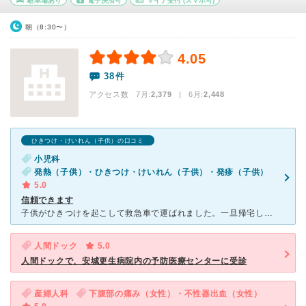
駐車場あり
電子決済可
マイナ受付
(スマホ可)
朝（8:30〜）
4.05
38件
アクセス数 7月:
2,379
| 6月:
2,448
ひきつけ・けいれん（子供）の口コミ
小児科
発熱（子供）・ひきつけ・けいれん（子供）・発疹（子供）
5.0
信頼できます
子供がひきつけを起こして救急車で運ばれました。一旦帰宅しましたが、血液培養の結果で菌が見つかったので来てくださいと連絡があり入院することになりました。 菌血症のおそれもあるので菌が判明するまでも抗生
人間ドック
5.0
人間ドックで、安城更生病院内の予防医療センターに受診
産婦人科
下腹部の痛み（女性）・不性器出血（女性）