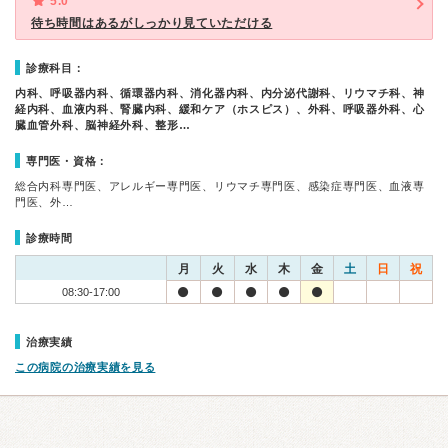
5.0
待ち時間はあるがしっかり見ていただける
診療科目：
内科、呼吸器内科、循環器内科、消化器内科、内分泌代謝科、リウマチ科、神
経内科、血液内科、腎臓内科、緩和ケア（ホスピス）、外科、呼吸器外科、心
臓血管外科、脳神経外科、整形…
専門医・資格：
総合内科専門医、アレルギー専門医、リウマチ専門医、感染症専門医、血液専
門医、外…
診療時間
月
火
水
木
金
土
日
祝
08:30-17:00
治療実績
この病院の治療実績を見る