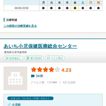
月
火
水
木
金
土
日
祝
00:00-23:59
治療実績
この病院の治療実績を見る
あいち小児保健医療総合センター
愛知県大府市森岡町
駐車場あり
電子決済可
マイナ受付
4.23
34件
アクセス数 7月:
984
| 6月:
1,223
ひきつけ・けいれん（子供）の口コミ
小児科