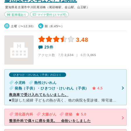
愛知県名古屋市中川区尾頭橋（尾頭橋駅、金山駅、山王駅）
駐車場あり
マイナ受付
(スマホ可)
土曜（〜12:30）
朝（8:45〜）
3.48
29件
アクセス数 7月:
2,534
| 6月:
3,065
ひきつけ・けいれん（子供）の口コミ
小児科
熱性けいれん
発熱（子供）・ひきつけ・けいれん（子供）
4.5
救急車で受け入れてもらいました。
■受診した経緯 子どもの熱が高く、他の病院を受診後、帰宅途中のタクシーの中で 子どもが意識を失い、泡を吹きだしてしまいました。 救急車を呼び、搬送されたのがこの病院でした。 ■医療設備
消化器内科
大腸がん
便秘
5.0
整形外科で偶々に癌を発見。 命拾いをしました