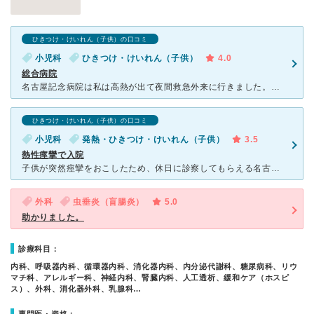
ひきつけ・けいれん（子供）の口コミ
小児科
ひきつけ・けいれん（子供）
4.0
総合病院
名古屋記念病院は私は高熱が出て夜間救急外来に行きました。夜間はかなり人が混み合っていて、順番がくるまでかなり待たされました。 そして先日息子が初めて入院しました。熱性痙攣で救急車で運ばれてそのまま入
ひきつけ・けいれん（子供）の口コミ
小児科
発熱・ひきつけ・けいれん（子供）
3.5
熱性痙攣で入院
子供が突然痙攣をおこしたため、休日に診察してもらえる名古屋記念病院を紹介してもらいました。 休日の救急外来だったこともあり待ち時間は結構ありました。 1歳で初めての痙攣をおこしたので、検査も兼ねて
外科
虫垂炎（盲腸炎）
5.0
助かりました。
診療科目：
内科、呼吸器内科、循環器内科、消化器内科、内分泌代謝科、糖尿病科、リウ
マチ科、アレルギー科、神経内科、腎臓内科、人工透析、緩和ケア（ホスピ
ス）、外科、消化器外科、乳腺科…