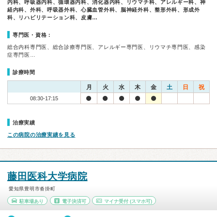
内科、呼吸器内科、循環器内科、消化器内科、リウマチ科、アレルギー科、神
経内科、外科、呼吸器外科、心臓血管外科、脳神経外科、整形外科、形成外
科、リハビリテーション科、皮膚…
専門医・資格：
総合内科専門医、総合診療専門医、アレルギー専門医、リウマチ専門医、感染
症専門医…
診療時間
月
火
水
木
金
土
日
祝
08:30-17:15
治療実績
この病院の治療実績を見る
藤田医科大学病院
愛知県豊明市沓掛町
駐車場あり
電子決済可
マイナ受付
(スマホ可)