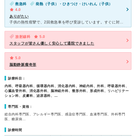
救急科
発熱（子供）・ひきつけ・けいれん（子供）
4.0
ありがたい
子供の熱性痙攣で、2回救急車を呼び受診しています。すぐに対応してくださり、感謝しかありません。 2回目の熱性痙攣時は左右非対称の痙攣だったため、救急要請。その後片方の手に一時的に麻痺がおきましたが、
放射線科
5.0
スタッフが皆さん優しく安心して通院できました
5.0
脳動静脈瘤奇形
診療科目：
内科、呼吸器内科、循環器内科、消化器内科、神経内科、外科、呼吸器外科、
心臓血管外科、消化器外科、脳神経外科、整形外科、形成外科、リハビリテー
ション科、皮膚科、泌尿器科、…
専門医・資格：
総合内科専門医、アレルギー専門医、感染症専門医、血液専門医、外科専門
医、糖尿病…
診療時間