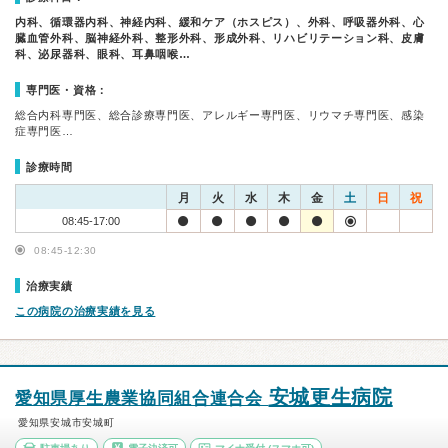
内科、循環器内科、神経内科、緩和ケア（ホスピス）、外科、呼吸器外科、心
臓血管外科、脳神経外科、整形外科、形成外科、リハビリテーション科、皮膚
科、泌尿器科、眼科、耳鼻咽喉…
専門医・資格：
総合内科専門医、総合診療専門医、アレルギー専門医、リウマチ専門医、感染
症専門医…
診療時間
月
火
水
木
金
土
日
祝
08:45-17:00
08:45-12:30
治療実績
この病院の治療実績を見る
安城更生病院
愛知県厚生農業協同組合連合会
愛知県安城市安城町