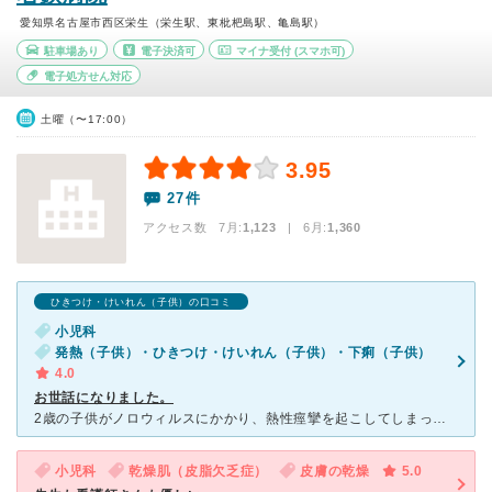
愛知県名古屋市西区栄生（栄生駅、東枇杷島駅、亀島駅）
駐車場あり
電子決済可
マイナ受付
(スマホ可)
電子処方せん対応
土曜（〜17:00）
3.95
27件
アクセス数 7月:
1,123
| 6月:
1,360
ひきつけ・けいれん（子供）の口コミ
小児科
発熱（子供）・ひきつけ・けいれん（子供）・下痢（子供）
4.0
お世話になりました。
2歳の子供がノロウィルスにかかり、熱性痙攣を起こしてしまった為、小児科からの紹介でこちらの病院に入院しました。 先生ははっきりとした口調で、開業医の小児科の先生のイメージとはかなり違いましたが、しっ
小児科
乾燥肌（皮脂欠乏症）
皮膚の乾燥
5.0