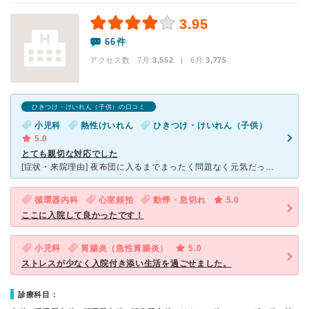
3.95
66件
アクセス数 7月:
3,552
| 6月:
3,775
ひきつけ・けいれん（子供）の口コミ
小児科
熱性けいれん
ひきつけ・けいれん（子供）
5.0
とても親切な対応でした
[症状・来院理由] 夜布団に入るまでまったく問題なく元気だったのですが、夜中に突然高熱が出て痙攣し、救急車で夜中に行きました。 [医師の診断・治療法] インフルエンザ検査は陰性、他の検査でも異常
循環器内科
心室頻拍
動悸・息切れ
5.0
ここに入院して良かったです！
小児科
胃腸炎（急性胃腸炎）
5.0
ストレスが少なく入院付き添い生活を過ごせました。
診療科目：