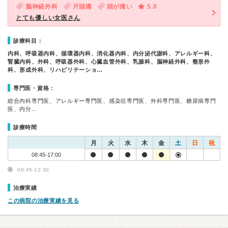
脳神経外科
片頭痛
頭が痛い
5.0
とても優しい女医さん
診療科目：
内科、呼吸器内科、循環器内科、消化器内科、内分泌代謝科、アレルギー科、
腎臓内科、外科、呼吸器外科、心臓血管外科、乳腺科、脳神経外科、整形外
科、形成外科、リハビリテーショ…
専門医・資格：
総合内科専門医、アレルギー専門医、感染症専門医、外科専門医、糖尿病専門
医、内分…
診療時間
月
火
水
木
金
土
日
祝
08:45-17:00
08:45-12:30
治療実績
この病院の治療実績を見る