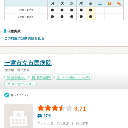
月
火
水
木
金
土
日
祝
09:00-12:00
13:00-16:00
治療実績
この病院の治療実績を見る
一宮市立市民病院
愛知県一宮市文京
駐車場あり
電子決済可
マイナ受付
(スマホ可)
電子処方せん対応
朝（8:40〜）
3.71
27件
アクセス数 7月:
915
| 6月:
975