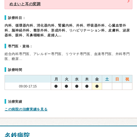
めまいと耳の変調
診療科目：
内科、循環器内科、消化器内科、腎臓内科、外科、呼吸器外科、心臓血管外
科、脳神経外科、整形外科、形成外科、リハビリテーション科、皮膚科、泌尿
器科、眼科、耳鼻咽喉科、産婦人…
専門医・資格：
総合内科専門医、アレルギー専門医、リウマチ専門医、血液専門医、外科専門
医、糖尿…
診療時間
月
火
水
木
金
土
日
祝
09:00-17:15
治療実績
この病院の治療実績を見る
名鉄病院