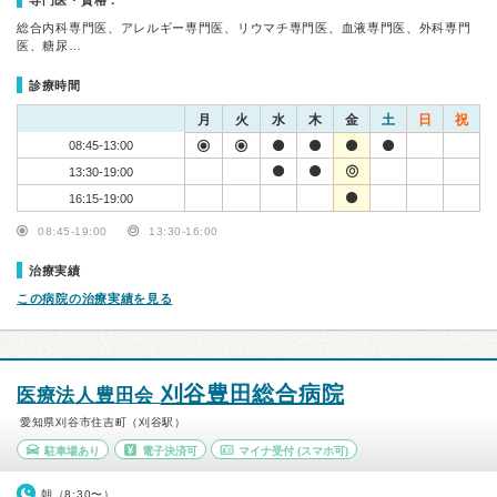
専門医・資格：
総合内科専門医、アレルギー専門医、リウマチ専門医、血液専門医、外科専門
医、糖尿…
診療時間
月
火
水
木
金
土
日
祝
08:45-13:00
13:30-19:00
16:15-19:00
08:45-19:00
13:30-16:00
治療実績
この病院の治療実績を見る
刈谷豊田総合病院
医療法人豊田会
愛知県刈谷市住吉町（刈谷駅）
駐車場あり
電子決済可
マイナ受付
(スマホ可)
朝（8:30〜）