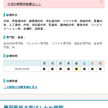
小児の時間外診療はここ
診療科目：
内科、呼吸器内科、循環器内科、消化器内科、リウマチ科、神経内科、腎臓内
科、人工透析、外科、消化器外科、乳腺科、脳神経外科、整形外科、リハビリ
テーション科、皮膚科、泌尿器…
専門医・資格：
総合内科専門医、アレルギー専門医、リウマチ専門医、感染症専門医、血液専
門医、外…
診療時間
月
火
水
木
金
土
日
祝
00:00-23:59
治療実績
この病院の治療実績を見る
藤田医科大学ばんたね病院