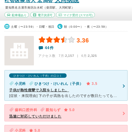
大同病院
社会医療法人 宏潤会
愛知県名古屋市南区白水町（柴田駅、大同町駅）
駐車場あり
電子決済可
マイナ受付
(スマホ可)
土曜（〜23:59）・日曜・祝日
朝（0:00〜）・夜（〜23:59）
3.36
44件
アクセス数 7月:
2,157
| 6月:
2,325
ひきつけ・けいれん（子供）の口コミ
小児科
ひきつけ・けいれん（子供）
3.5
子供が熱性痙攣で入院をしました。
[症状・来院理由] 下の子が高熱を出したのですが数日たってもなかなか下がらず、4日目くらいの夜に突然痙攣を起こしたので、 私も主人も本当にびっくりして救急車を呼びました。その時にちょうど皮膚科に通
歯科口腔外科
親知らず
5.0
迅速に対応していただけました
小児科
5.0