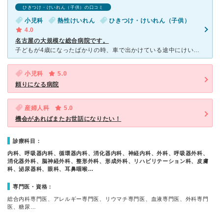
ひきつけ・けいれん（子供）の口コミ
小児科
熱性けいれん
ひきつけ・けいれん（子供）
4.0
名古屋の大規模な総合病院です。
子どもが4歳になったばかりの時、車で出かけている途中にけいれんを起こし、ショッピングセンターの駐車場から救急車で運ばれたのがこの病院でした。 名古屋はまったく分からないのですが、地元ではかなり大きい
小児科
5.0
頼りになる病院
産婦人科
5.0
機会があればまたお世話になりたい！
診療科目：
内科、呼吸器内科、循環器内科、消化器内科、神経内科、外科、呼吸器外科、
消化器外科、脳神経外科、整形外科、形成外科、リハビリテーション科、皮膚
科、泌尿器科、眼科、耳鼻咽喉…
専門医・資格：
総合内科専門医、アレルギー専門医、リウマチ専門医、血液専門医、外科専門
医、糖尿…