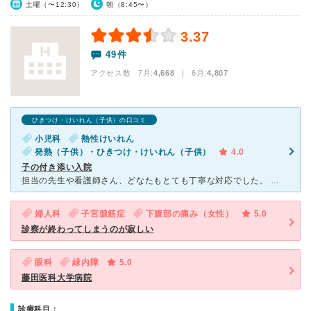
土曜（〜12:30）
朝（8:45〜）
3.37
49件
アクセス数 7月:
4,668
| 6月:
4,807
ひきつけ・けいれん（子供）の口コミ
小児科
熱性けいれん
発熱（子供）・ひきつけ・けいれん（子供）
4.0
子の付き添い入院
担当の先生や看護師さん、どなたもとても丁寧な対応でした。 チーム医療ということでたくさんの先生方に診ていただけたのが安心感につながりました。 しかしチーム医療の欠点になるのか、血液検査を始めい
婦人科
子宮腺筋症
下腹部の痛み（女性）
5.0
診察が終わってしまうのが寂しい
眼科
緑内障
5.0
藤田医科大学病院
診療科目：