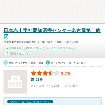
日本赤十字社愛知医療センター名古屋第二病
院
愛知県名古屋市昭和区妙見町（八事日赤駅、八事駅、いりなか駅）
駐車場あり
電子決済可
マイナ受付
(スマホ可)
電子処方せん対応
土曜（〜23:59）・日曜・祝日
朝（0:00〜）・夜（〜23:59）
3.28
52件
アクセス数 7月:
2,280
| 6月:
2,807
ひきつけ・けいれん（子供）の口コミ