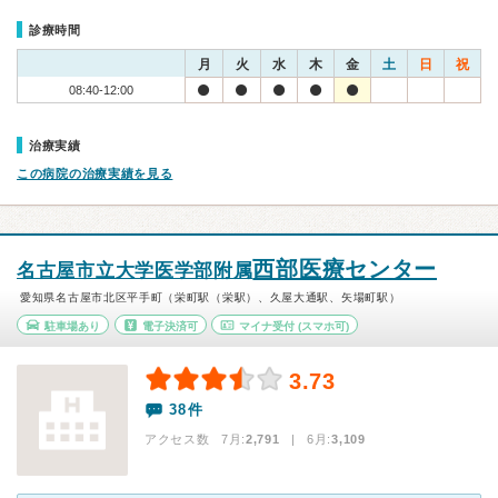
診療時間
月
火
水
木
金
土
日
祝
08:40-12:00
治療実績
この病院の治療実績を見る
西部医療センター
名古屋市立大学医学部附属
愛知県名古屋市北区平手町（栄町駅（栄駅）、久屋大通駅、矢場町駅）
駐車場あり
電子決済可
マイナ受付
(スマホ可)
3.73
38件
アクセス数 7月:
2,791
| 6月:
3,109