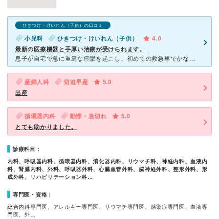
ひきつけ・けいれん（子供）の口コミ
小児科
ひきつけ・けいれん（子供）
4.0
最新の医療機器と手厚い治療が受けられます。
息子が自宅で急に重篤な痙攣を起こし、初めての救急車でかなりパニックだったのですが、ベテランの小児科の先生、看護師さん達の迅速な対応には助けられました。 6日間の入院中も、医師の判断により個室を用意し
産婦人科
切迫早産
5.0
出産
循環器内科
動悸・息切れ
5.0
とても助かりました。
診療科目：
内科、呼吸器内科、循環器内科、消化器内科、リウマチ科、神経内科、血液内
科、腎臓内科、外科、呼吸器外科、心臓血管外科、脳神経外科、整形外科、形
成外科、リハビリテーション科…
専門医・資格：
総合内科専門医、アレルギー専門医、リウマチ専門医、感染症専門医、血液専
門医、外…