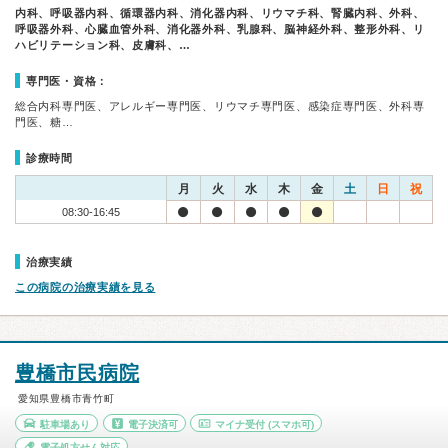
内科、呼吸器内科、循環器内科、消化器内科、リウマチ科、腎臓内科、外科、
呼吸器外科、心臓血管外科、消化器外科、乳腺科、脳神経外科、整形外科、リ
ハビリテーション科、皮膚科、…
専門医・資格：
総合内科専門医、アレルギー専門医、リウマチ専門医、感染症専門医、外科専
門医、糖…
診療時間
月
火
水
木
金
土
日
祝
08:30-16:45
治療実績
この病院の治療実績を見る
豊橋市民病院
愛知県豊橋市青竹町
駐車場あり
電子決済可
マイナ受付
(スマホ可)
電子処方せん対応