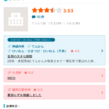
3.53
41件
アクセス数 7月:
2,729
| 6月:
2,762
ひきつけ・けいれん（子供）の口コミ
神経内科
てんかん
けいれん・ひきつけ・けいれん（子供）
4.5
近所の大きな病院
[症状・来院理由] てんかんが発覚されて一番近所で運ばれた病院がこちらの刈谷豊田総合病院です。数年前に大規模な建て替えをして、現在はとても綺麗で地元で一番大きな病院です。 [医師の診断・治療法
小児科
5.0
NICU
歯科口腔外科
5.0
親知らずを抜歯しました
診療科目：