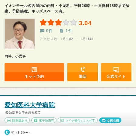
イオンモール名古屋内の内科・小児科。平日20時・土日祝日18時まで診
療。予防接種。キッズスペース有。
3.04
0件
1件
アクセス数 7月:
182
| 6月:
143
内科、小児科
ネット予約
電話
公式サイト
愛知医科大学病院
愛知県長久手市岩作雁又
駐車場あり
電子決済可
マイナ受付
(スマホ可)
女医在籍
朝（8:30〜）