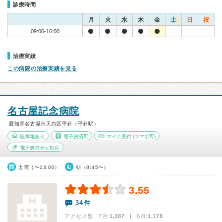
診療時間
月
火
水
木
金
土
日
祝
09:00-16:00
治療実績
この病院の治療実績を見る
名古屋記念病院
愛知県名古屋市天白区平針（平針駅）
駐車場あり
電子決済可
マイナ受付
(スマホ可)
電子処方せん対応
土曜（〜13:00）
朝（8:45〜）
3.55
34件
アクセス数 7月:
1,387
| 6月:
1,178