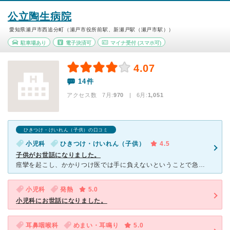
公立陶生病院
愛知県瀬戸市西追分町（瀬戸市役所前駅、新瀬戸駅（瀬戸市駅））
駐車場あり
電子決済可
マイナ受付
(スマホ可)
4.07
14件
アクセス数 7月:
970
| 6月:
1,051
ひきつけ・けいれん（子供）の口コミ
小児科
ひきつけ・けいれん（子供）
4.5
子供がお世話になりました。
痙攣を起こし、かかりつけ医では手に負えないということで急遽救急車に搬送され、こちらでお世話になりました。 熱性痙攣でもないことから、様々な検査をしました。 MRI、脳波、髄液検査などなど。
小児科
発熱
5.0
小児科にお世話になりました。
耳鼻咽喉科
めまい・耳鳴り
5.0