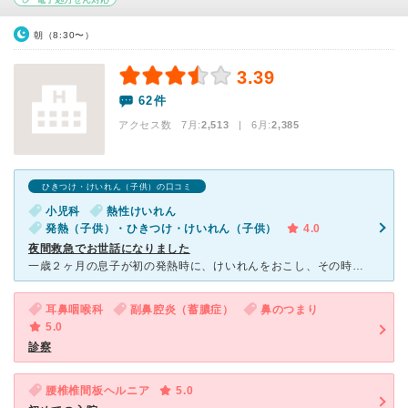
朝（8:30〜）
3.39
62件
アクセス数 7月:
2,513
| 6月:
2,385
ひきつけ・けいれん（子供）の口コミ
小児科
熱性けいれん
発熱（子供）・ひきつけ・けいれん（子供）
4.0
夜間救急でお世話になりました
一歳２ヶ月の息子が初の発熱時に、けいれんをおこし、その時間が五分以上と長かったため、念のため電話で相談したところ、夜間当直のこちらの病院に行ってくださいと支持されたため来院。 深夜二時半に到着し、つ
耳鼻咽喉科
副鼻腔炎（蓄膿症）
鼻のつまり
5.0
診察
腰椎椎間板ヘルニア
5.0