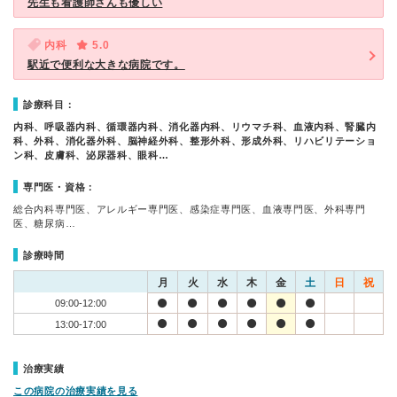
先生も看護師さんも優しい
内科
5.0
駅近で便利な大きな病院です。
診療科目：
内科、呼吸器内科、循環器内科、消化器内科、リウマチ科、血液内科、腎臓内
科、外科、消化器外科、脳神経外科、整形外科、形成外科、リハビリテーショ
ン科、皮膚科、泌尿器科、眼科…
専門医・資格：
総合内科専門医、アレルギー専門医、感染症専門医、血液専門医、外科専門
医、糖尿病…
診療時間
月
火
水
木
金
土
日
祝
09:00-12:00
13:00-17:00
治療実績
この病院の治療実績を見る