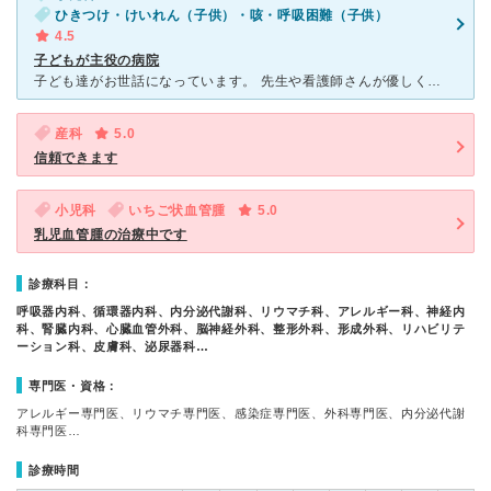
ひきつけ・けいれん（子供）・咳・呼吸困難（子供）
4.5
子どもが主役の病院
子ども達がお世話になっています。 先生や看護師さんが優しく子ども達に接してくれて、保育士さんも楽しいイベントをしてくれる、子どもが主役の病院です。病気や検査の説明もわかりやすく、納得して治療を選択で
産科
5.0
信頼できます
小児科
いちご状血管腫
5.0
乳児血管腫の治療中です
診療科目：
呼吸器内科、循環器内科、内分泌代謝科、リウマチ科、アレルギー科、神経内
科、腎臓内科、心臓血管外科、脳神経外科、整形外科、形成外科、リハビリテ
ーション科、皮膚科、泌尿器科…
専門医・資格：
アレルギー専門医、リウマチ専門医、感染症専門医、外科専門医、内分泌代謝
科専門医…
診療時間