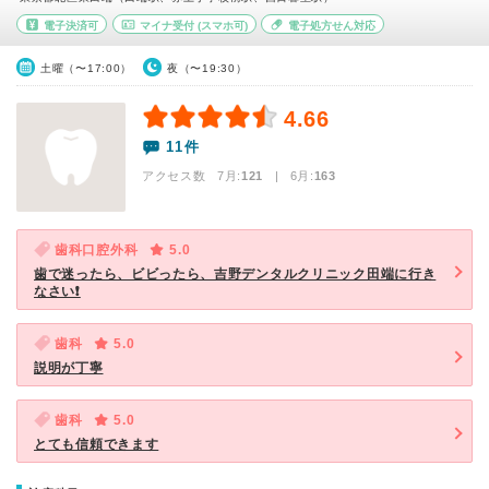
電子決済可
マイナ受付
(スマホ可)
電子処方せん対応
土曜（〜17:00）
夜（〜19:30）
4.66
11件
アクセス数 7月:
121
| 6月:
163
歯科口腔外科
5.0
歯で迷ったら、ビビったら、吉野デンタルクリニック田端に行き
なさい❗️
歯科
5.0
説明が丁寧
歯科
5.0
とても信頼できます