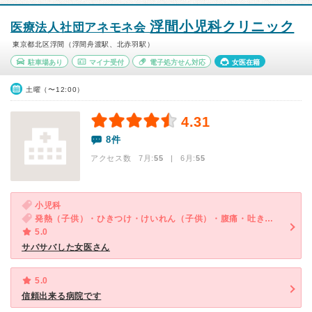
浮間小児科クリニック
医療法人社団アネモネ会
東京都北区浮間（浮間舟渡駅、北赤羽駅）
駐車場あり
マイナ受付
電子処方せん対応
女医在籍
土曜（〜12:00）
4.31
8件
アクセス数 7月:
55
| 6月:
55
小児科
発熱（子供）・ひきつけ・けいれん（子供）・腹痛・吐き気・嘔吐（子供）
5.0
サバサバした女医さん
5.0
信頼出来る病院です