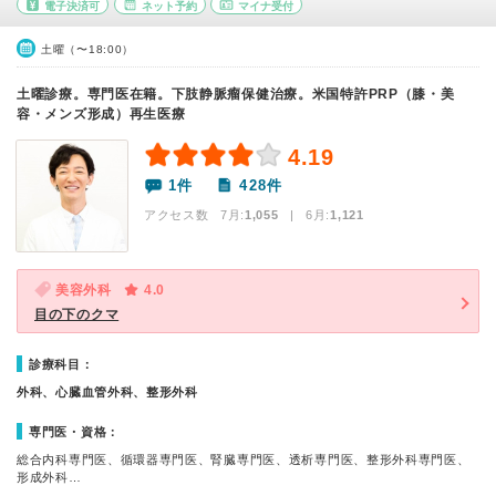
電子決済可
ネット予約
マイナ受付
土曜（〜18:00）
土曜診療。専門医在籍。下肢静脈瘤保健治療。米国特許PRP（膝・美
容・メンズ形成）再生医療
4.19
1件
428件
アクセス数 7月:
1,055
| 6月:
1,121
美容外科
4.0
目の下のクマ
診療科目：
外科、心臓血管外科、整形外科
専門医・資格：
総合内科専門医、循環器専門医、腎臓専門医、透析専門医、整形外科専門医、
形成外科…