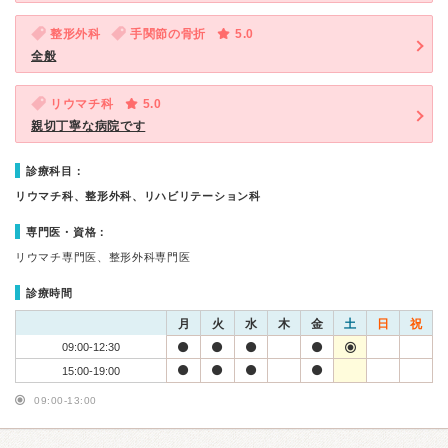
整形外科
手関節の骨折
5.0
全般
リウマチ科
5.0
親切丁寧な病院です
診療科目：
リウマチ科、整形外科、リハビリテーション科
専門医・資格：
リウマチ専門医、整形外科専門医
診療時間
月
火
水
木
金
土
日
祝
09:00-12:30
15:00-19:00
09:00-13:00