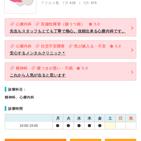
アクセス数 7月:
419
| 6月:
475
心療内科
双極性障害（躁うつ病）
5.0
先生もスタッフもとても丁寧で熱心。信頼出来る心療内科です。
心療内科
社交不安障害
気が滅入る・不安
5.0
安心するメンタルクリニック＊
精神科
寝つきが悪い・不眠
5.0
これから人気が出ると思います
診療科目：
精神科、心療内科
診療時間
月
火
水
木
金
土
日
祝
10:00-19:00