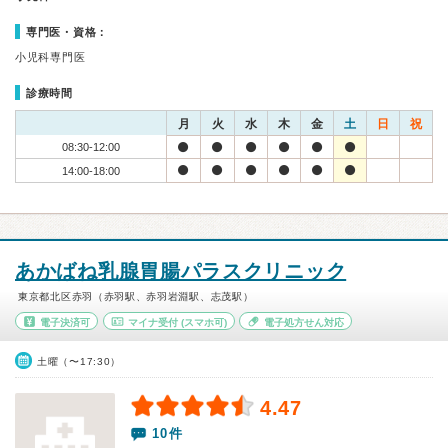
専門医・資格：
小児科専門医
診療時間
月
火
水
木
金
土
日
祝
08:30-12:00
14:00-18:00
あかばね乳腺胃腸パラスクリニック
東京都北区赤羽（赤羽駅、赤羽岩淵駅、志茂駅）
電子決済可
マイナ受付
(スマホ可)
電子処方せん対応
土曜（〜17:30）
4.47
10件