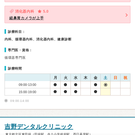
消化器内科
5.0
経鼻胃カメラが上手
診療科目：
内科、循環器内科、消化器内科、健康診断
専門医・資格：
循環器専門医
診療時間
月
火
水
木
金
土
日
祝
09:00-13:00
15:00-19:00
09:00-14:00
吉野デンタルクリニック
東京都北区東田端（田端駅、赤土小学校前駅、西日暮里駅）