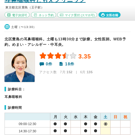
東京都北区豊島（王子駅）
電子決済可
ネット予約
マイナ受付
(スマホ可)
女医在籍
土曜（〜13:30）
北区豊島の耳鼻咽喉科。土曜も13時30分まで診療。女性医師。WEB予
約。めまい・アレルギー・中耳炎。
3.35
0件
18件
アクセス数 7月:
152
| 6月:
135
診療科目：
耳鼻咽喉科
診療時間
月
火
水
木
金
土
日
祝
09:00-12:30
14:30-17:30