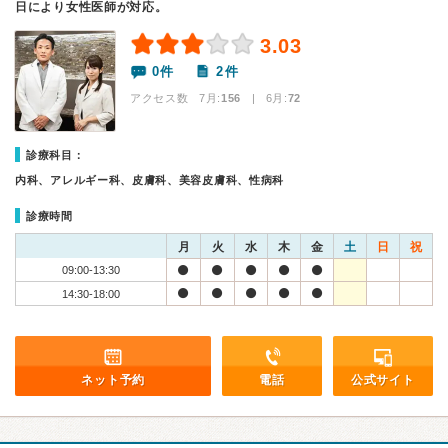
日により女性医師が対応。
3.03
0件
2件
アクセス数 7月:
156
| 6月:
72
診療科目：
内科、アレルギー科、皮膚科、美容皮膚科、性病科
診療時間
月
火
水
木
金
土
日
祝
09:00-13:30
14:30-18:00
ネット予約
電話
公式サイト