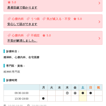
5.0
患者目線で助かります
心療内科
うつ病
気が滅入る・不安
5.0
安心して話ができます
心療内科
不眠症
5.0
不安が解消しました。
診療科目：
精神科、心療内科、在宅医療
専門医・資格：
精神科専門医
診療時間
月
火
水
木
金
土
日
祝
09:30-16:00
13:30-19:00
10:00-18:00
10:00-19:00