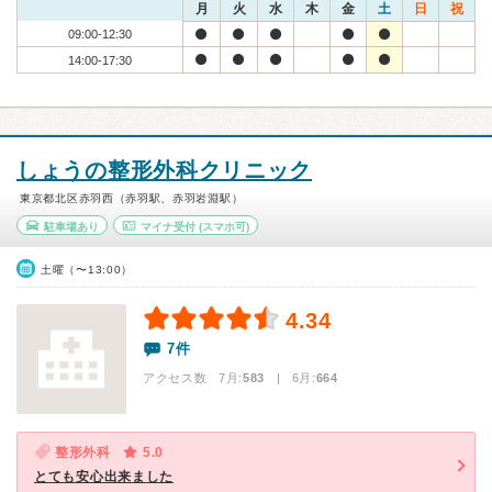
月
火
水
木
金
土
日
祝
09:00-12:30
14:00-17:30
しょうの整形外科クリニック
東京都北区赤羽西（赤羽駅、赤羽岩淵駅）
駐車場あり
マイナ受付
(スマホ可)
土曜（〜13:00）
4.34
7件
アクセス数 7月:
583
| 6月:
664
整形外科
5.0
とても安心出来ました