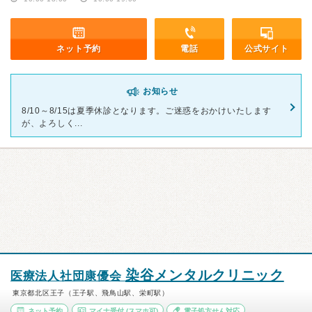
ネット予約
電話
公式サイト
お知らせ
8/10～8/15は夏季休診となります。ご迷惑をおかけいたします
が、よろしく...
染谷メンタルクリニック
医療法人社団康優会
東京都北区王子（王子駅、飛鳥山駅、栄町駅）
ネット予約
マイナ受付
(スマホ可)
電子処方せん対応