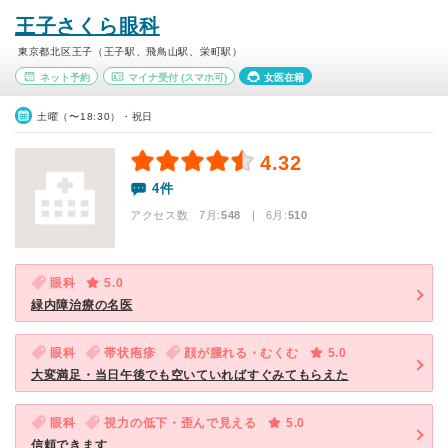
王子さくら眼科
東京都北区王子（王子駅、飛鳥山駅、栄町駅）
ネット予約
マイナ受付
(スマホ可)
女医在籍
土曜（〜18:30）・祝日
4.32
4件
アクセス数 7月:
548
| 6月:
510
眼科
5.0
緑内障治療の名医
眼科
帯状疱疹
顔が腫れる・むくむ
5.0
大変満足・当日午後でも空いていればすぐみてもらえた
眼科
視力の低下・歪んで見える
5.0
信頼できます