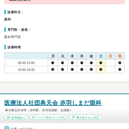
診療科目：
眼科
専門医・資格：
眼科専門医
診療時間
月
火
水
木
金
土
日
祝
09:30-13:00
15:00-18:30
医療法人社団典天会 赤羽しまだ眼科
東京都北区赤羽（赤羽駅、赤羽岩淵駅、志茂駅）
駐車場あり
マイナ受付
(スマホ可)
電子処方せん対応
土曜（〜13:00）