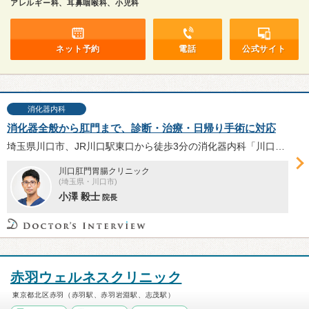
アレルギー科、耳鼻咽喉科、小児科
ネット予約
電話
公式サイト
消化器内科
消化器全般から肛門まで、診断・治療・日帰り手術に対応
埼玉県川口市、JR川口駅東口から徒歩3分の消化器内科「川口肛門胃腸クリニック」は、胃・大腸の内視鏡検査や、痔核や痔瘻、裂肛の日帰り手術まで幅広く対応する。小澤毅士院長に、同院の特徴や肛門日帰り手術、胃・大腸内視鏡検査、今後の展望等を伺った。
川口肛門胃腸クリニック
(埼玉県・川口市)
小澤 毅士
院長
赤羽ウェルネスクリニック
東京都北区赤羽（赤羽駅、赤羽岩淵駅、志茂駅）