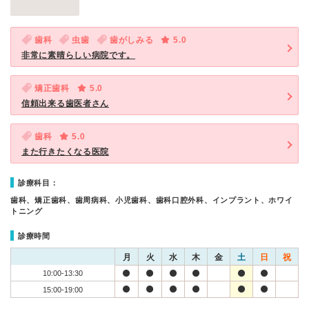
歯科
虫歯
歯がしみる
5.0
非常に素晴らしい病院です。
矯正歯科
5.0
信頼出来る歯医者さん
歯科
5.0
また行きたくなる医院
診療科目：
歯科、矯正歯科、歯周病科、小児歯科、歯科口腔外科、インプラント、ホワイ
トニング
診療時間
月
火
水
木
金
土
日
祝
10:00-13:30
15:00-19:00