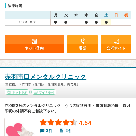
診療時間
月
火
水
木
金
土
日
祝
10:00-18:00
ネット予約
電話
公式サイト
赤羽南口メンタルクリニック
東京都北区赤羽南（赤羽駅、赤羽岩淵駅、志茂駅）
ネット予約
マイナ受付
赤羽駅2分のメンタルクリニック うつの症状検査・磁気刺激治療 原因
不明の体調不良ご相談下さい。
4.54
3件
2件