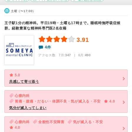
土曜（〜17:00）
王子駅1分の精神科。平日19時・土曜も17時まで。睡眠時無呼吸症候
群。経験豊富な精神科専門医2名在籍
3.91
4件
アクセス数 7月:
347
| 6月:
490
5.0
共感して寄り添う
心療内科
胃痛・腹痛・だるい・体調不良・気が滅入る・不安
4.0
気分が滅入ってしまい
心療内科
全般性不安障害
気が滅入る・不安
4.0