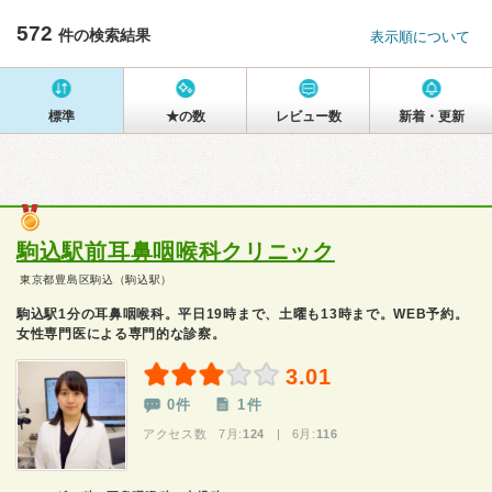
572
件の検索結果
表示順について
標準
★の数
レビュー数
新着・更新
駒込駅前耳鼻咽喉科クリニック
東京都豊島区駒込（駒込駅）
駒込駅1分の耳鼻咽喉科。平日19時まで、土曜も13時まで。WEB予約。
女性専門医による専門的な診察。
3.01
0件
1件
アクセス数 7月:
124
| 6月:
116