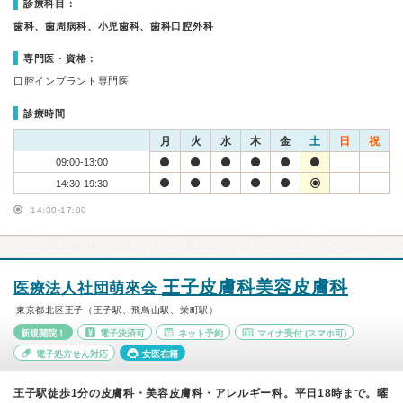
診療科目：
歯科、歯周病科、小児歯科、歯科口腔外科
専門医・資格：
口腔インプラント専門医
診療時間
月
火
水
木
金
土
日
祝
09:00-13:00
14:30-19:30
14:30-17:00
王子皮膚科美容皮膚科
医療法人社団萌來会
東京都北区王子（王子駅、飛鳥山駅、栄町駅）
新規開院！
電子決済可
ネット予約
マイナ受付
(スマホ可)
電子処方せん対応
女医在籍
王子駅徒歩1分の皮膚科・美容皮膚科・アレルギー科。平日18時まで。曜