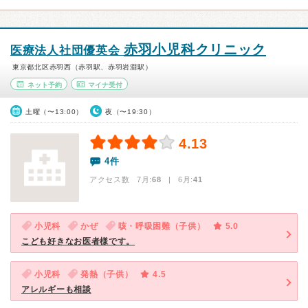
赤羽小児科クリニック
医療法人社団優英会
東京都北区赤羽西（赤羽駅、赤羽岩淵駅）
ネット予約
マイナ受付
土曜（〜13:00）
夜（〜19:30）
4.13
4件
アクセス数 7月:
68
| 6月:
41
小児科
かぜ
咳・呼吸困難（子供）
5.0
こども好きなお医者様です。
小児科
発熱（子供）
4.5
アレルギーも相談