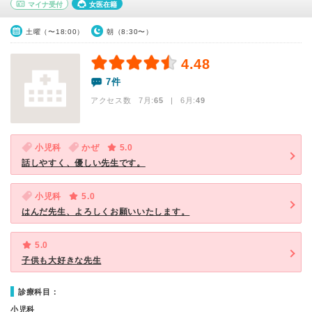
マイナ受付
女医在籍
土曜（〜18:00）
朝（8:30〜）
4.48
7件
アクセス数 7月:
65
| 6月:
49
小児科
かぜ
5.0
話しやすく、優しい先生です。
小児科
5.0
はんだ先生、よろしくお願いいたします。
5.0
子供も大好きな先生
診療科目：
小児科