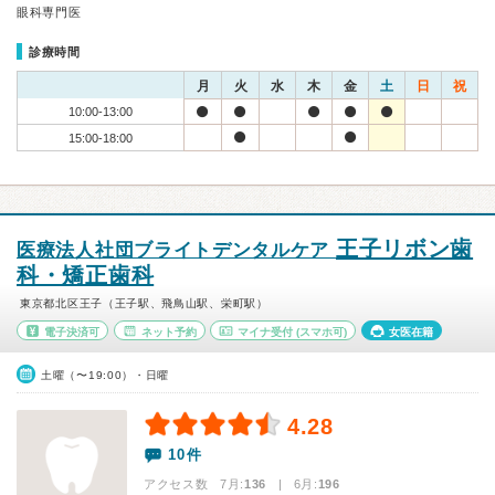
眼科専門医
診療時間
月
火
水
木
金
土
日
祝
10:00-13:00
15:00-18:00
王子リボン歯
医療法人社団ブライトデンタルケア
科・矯正歯科
東京都北区王子（王子駅、飛鳥山駅、栄町駅）
電子決済可
ネット予約
マイナ受付
(スマホ可)
女医在籍
土曜（〜19:00）・日曜
4.28
10件
アクセス数 7月:
136
| 6月:
196