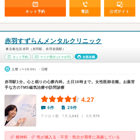
ネット予約
電話
公式サイト
赤羽すずらんメンタルクリニック
東京都北区赤羽（赤羽駅、赤羽岩淵駅）
ネット予約
マイナ受付
(スマホ可)
女医在籍
土曜（〜16:00）・日曜
赤羽駅1分。心と眠りの心療内科。土日16時まで。女性医師在籍。お薬苦
手な方のTMS磁気治療や訪問診療
4.27
6件
28件
アクセス数 7月:
1,042
| 6月:
970
精神科
気が滅入る・不安・気分が異常に高揚している