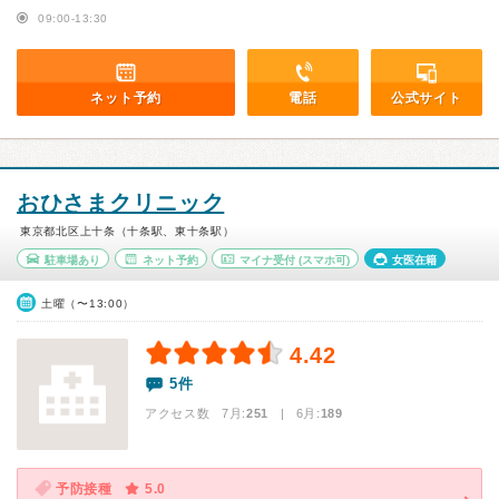
09:00-13:30
ネット予約
電話
公式サイト
おひさまクリニック
東京都北区上十条（十条駅、東十条駅）
駐車場あり
ネット予約
マイナ受付
(スマホ可)
女医在籍
土曜（〜13:00）
4.42
5件
アクセス数 7月:
251
| 6月:
189
予防接種
5.0