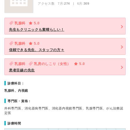
アクセス数 7月:
274
| 6月:
309
乳腺科
5.0
先生もクリニックも素晴らしい！
乳腺科
5.0
信頼できる先生、スタッフの方々
乳腺科
乳房のしこり（女性）
5.0
患者目線の先生
診療科目：
乳腺科、内視鏡
専門医・資格：
外科専門医、消化器病専門医、消化器内視鏡専門医、乳腺専門医、がん治療認
定医
診療時間