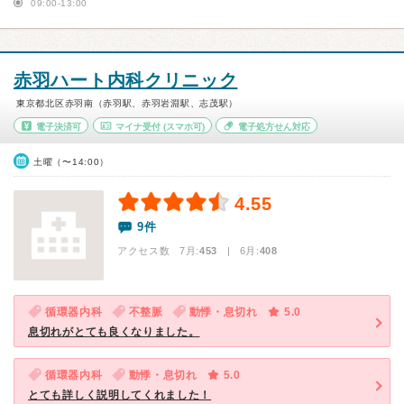
09:00-13:00
赤羽ハート内科クリニック
東京都北区赤羽南（赤羽駅、赤羽岩淵駅、志茂駅）
電子決済可
マイナ受付
(スマホ可)
電子処方せん対応
土曜（〜14:00）
4.55
9件
アクセス数 7月:
453
| 6月:
408
循環器内科
不整脈
動悸・息切れ
5.0
息切れがとても良くなりました。
循環器内科
動悸・息切れ
5.0
とても詳しく説明してくれました！