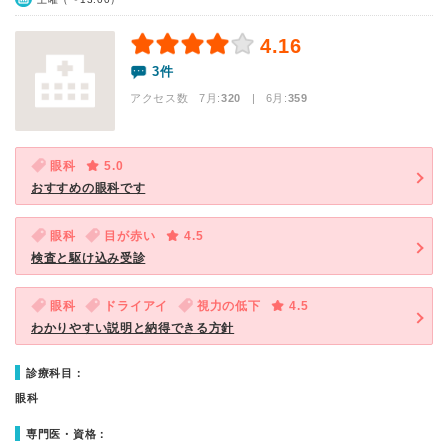
4.16
3件
アクセス数 7月:
320
| 6月:
359
眼科
5.0
おすすめの眼科です
眼科
目が赤い
4.5
検査と駆け込み受診
眼科
ドライアイ
視力の低下
4.5
わかりやすい説明と納得できる方針
診療科目：
眼科
専門医・資格：