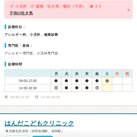
小児科
腹痛・吐き気・嘔吐（子供）
4.5
子供の吐き気
診療科目：
アレルギー科、小児科、健康診断
専門医・資格：
アレルギー専門医、小児科専門医
診療時間
月
火
水
木
金
土
日
祝
09:00-12:00
14:30-18:30
09:00-13:00
14:30-19:30
はんだこどもクリニック
東京都北区赤羽（赤羽岩淵駅、赤羽駅）