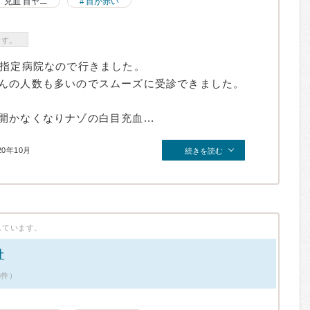
充血 目ヤニ
目が赤い
ます。
の指定病院なので行きました。
んの人数も多いのでスムーズに受診できました。
かなくなりナゾの白目充血...
20年10月
続きを読む
しています。
針
8件）