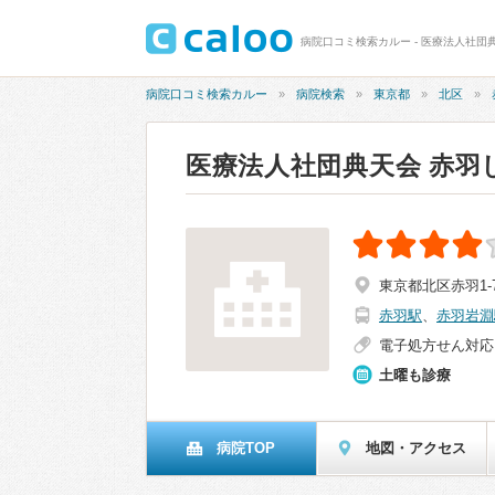
病院口コミ検索カルー - 医療法人社団典
病院口コミ検索カルー
病院検索
東京都
北区
医療法人社団典天会 赤羽
東京都北区赤羽1-7
赤羽駅
、
赤羽岩淵
電子処方せん対応
土曜も診療
病院TOP
地図・アクセス