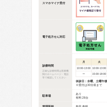
スマホマイナ受付
電子処方せん対応
月
火
診療時間
10:00-13:00
10:00-13:00
正確な診療時間は医療機
ー
15:00-18:00
関のホームページ・電話
等で確認してください
休診日：水曜、土曜午
※受付は30分前まで
あり
駐車場
有料:28台
管理医師
島田 典明