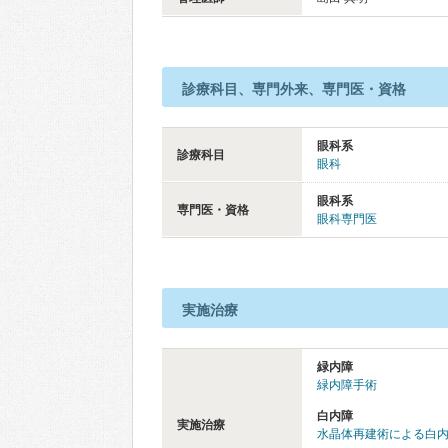
診療科目、専門外来、専門医・資格
眼科系
診療科目
眼科
眼科系
専門医・資格
眼科専門医
実施治療
緑内障
緑内障手術
白内障
実施治療
水晶体再建術による白