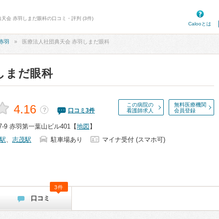
天会 赤羽しまだ眼科の口コミ・評判 (3件)
Calooとは
赤羽
医療法人社団典天会 赤羽しまだ眼科
しまだ眼科
この病院の
無料医療機関
4.16
？
口コミ
3
件
看護師求人
会員登録
-9 赤羽第一葉山ビル401
【
地図
】
駅
、
志茂駅
駐車場あり
マイナ受付 (スマホ可)
3件
口コミ