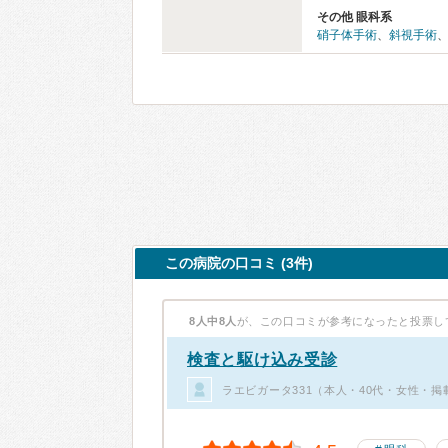
その他 眼科系
硝子体手術
、
斜視手術
この病院の口コミ (3件)
8人中8人
が、この口コミが参考になったと投票し
検査と駆け込み受診
ラエビガータ331（本人・40代・女性・掲