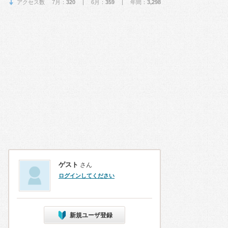
アクセス数 7月：
320
| 6月：
359
| 年間：
3,298
ゲスト
さん
ログインしてください
新規ユーザ登録