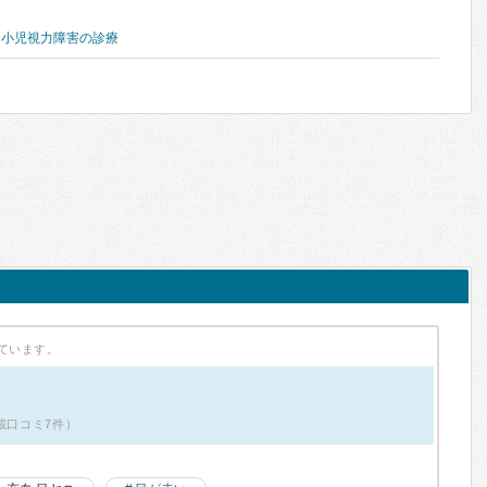
、
小児視力障害の診療
ています。
載口コミ7件）