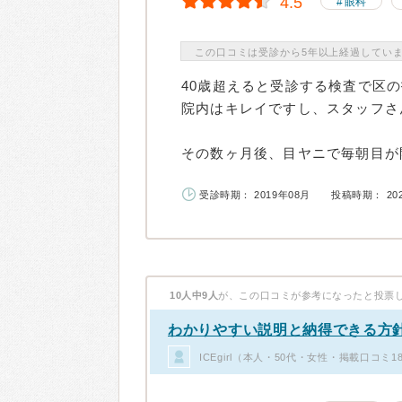
4.5
眼科
この口コミは受診から5年以上経過してい
40歳超えると受診する検査で区
院内はキレイですし、スタッフさ
その数ヶ月後、目ヤニで毎朝目が開
受診時期： 2019年08月
投稿時期： 20
10人中9人
が、この口コミが参考になったと投票
わかりやすい説明と納得できる方
ICEgirl（本人・50代・女性・掲載口コミ1