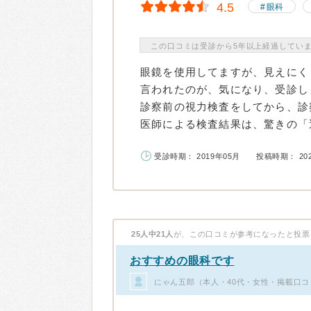
4.5
眼科
この口コミは受診から5年以上経過してい
眼鏡を使用してますが、見えにく
言われたのが、気になり、受診し
診察前の視力検査をしてから、診
医師による検査結果は、驚きの「近
受診時期： 2019年05月
投稿時期： 20
25人中21人
が、この口コミが参考になったと投票
おすすめの眼科です
にゃん五郎（本人・40代・女性・掲載口コ