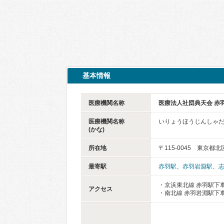
基本情報
医療機関名称
医療法人社団典天会 赤
医療機関名称
いりょうほうじんしゃだ
(かな)
所在地
〒115-0045 東京都北
最寄駅
赤羽駅
、
赤羽岩淵駅
、
・京浜東北線 赤羽駅下車
アクセス
・南北線 赤羽岩淵駅下車