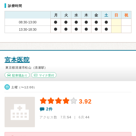
診療時間
月
火
水
木
金
土
日
祝
08:30-13:00
13:30-18:30
宮本医院
東京都清瀬市松山（清瀬駅）
駐車場あり
マイナ受付
土曜（〜12:00）
3.92
2件
アクセス数 7月:
54
| 6月:
44