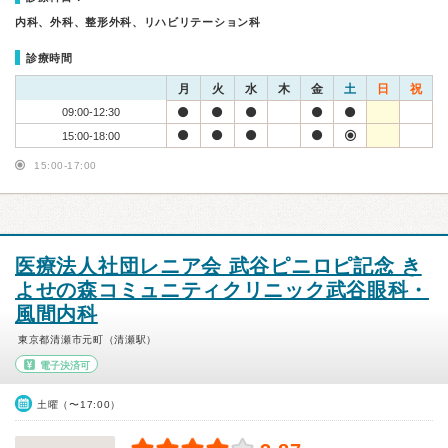
内科、外科、整形外科、リハビリテーション科
診療時間
月
火
水
木
金
土
日
祝
09:00-12:30
15:00-18:00
15:00-17:00
医療法人社団レニア会 武谷ピニロピ記念 き
よせの森コミュニティクリニック武谷眼科・
風間内科
東京都清瀬市元町（清瀬駅）
電子決済可
土曜（〜17:00）