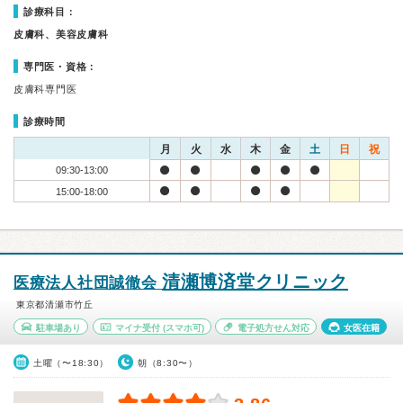
診療科目：
皮膚科、美容皮膚科
専門医・資格：
皮膚科専門医
診療時間
月
火
水
木
金
土
日
祝
09:30-13:00
15:00-18:00
清瀬博済堂クリニック
医療法人社団誠徹会
東京都清瀬市竹丘
駐車場あり
マイナ受付
(スマホ可)
電子処方せん対応
女医在籍
土曜（〜18:30）
朝（8:30〜）