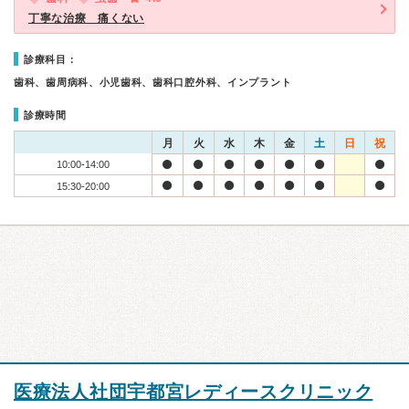
丁寧な治療 痛くない
診療科目：
歯科、歯周病科、小児歯科、歯科口腔外科、インプラント
診療時間
月
火
水
木
金
土
日
祝
10:00-14:00
15:30-20:00
医療法人社団宇都宮レディースクリニック