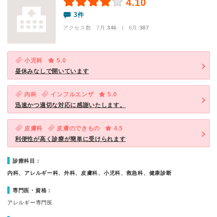
4.10
3件
アクセス数 7月:
346
| 6月:
387
小児科
5.0
昼休みなしで開いています
内科
インフルエンザ
5.0
迅速かつ適切な対応に感謝いたします。
皮膚科
皮膚のできもの
4.5
利便性が高く診療が簡単に受けられます
診療科目：
内科、アレルギー科、外科、皮膚科、小児科、救急科、健康診断
専門医・資格：
アレルギー専門医