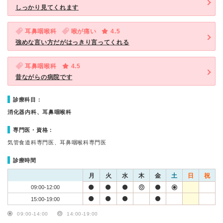
しっかり見てくれます
耳鼻咽喉科
喉が痛い
4.5
強めな言い方だがはっきり言ってくれる
耳鼻咽喉科
4.5
昔ながらの病院です
診療科目：
消化器内科、耳鼻咽喉科
専門医・資格：
気管食道科専門医、耳鼻咽喉科専門医
診療時間
月
火
水
木
金
土
日
祝
09:00-12:00
15:00-19:00
09:00-14:00
14:00-19:00