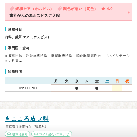
緩和ケア（ホスピス）
顔色が悪い（黄色）
4.0
末期がんの為ホスピスに入院
診療科目：
内科、緩和ケア（ホスピス）
専門医・資格：
血液専門医、呼吸器専門医、循環器専門医、消化器病専門医、リハビリテーシ
ョン科専…
診療時間
月
火
水
木
金
土
日
祝
09:00-11:00
きこころ皮フ科
東京都清瀬市竹丘（清瀬駅）
駐車場あり
マイナ受付
(スマホ可)