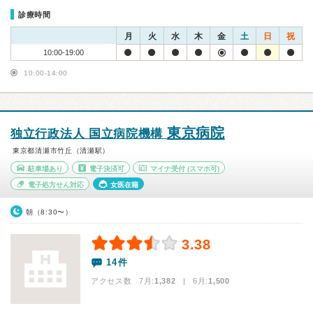
診療時間
月
火
水
木
金
土
日
祝
10:00-19:00
10:00-14:00
東京病院
独立行政法人 国立病院機構
東京都清瀬市竹丘（清瀬駅）
駐車場あり
電子決済可
マイナ受付
(スマホ可)
電子処方せん対応
女医在籍
朝（8:30〜）
3.38
14件
アクセス数 7月:
1,382
| 6月:
1,500