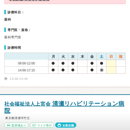
診療科目：
眼科
専門医・資格：
眼科専門医
診療時間
月
火
水
木
金
土
日
祝
09:00-12:00
14:00-17:15
13:00-15:00
清瀬リハビリテーション病
社会福祉法人上宮会
院
東京都清瀬市竹丘
駐車場あり
マイナ受付
女医在籍