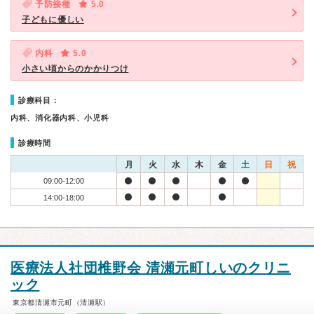
予防接種
5.0
子どもに優しい
内科
5.0
小さい頃からのかかりつけ
診療科目：
内科、消化器内科、小児科
診療時間
月
火
水
木
金
土
日
祝
09:00-12:00
14:00-18:00
医療法人社団椎野会 清瀬元町しいのクリニ
ック
東京都清瀬市元町（清瀬駅）