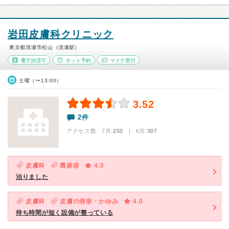
岩田皮膚科クリニック
東京都清瀬市松山（清瀬駅）
電子決済可
ネット予約
マイナ受付
土曜（〜13:00）
3.52
2件
アクセス数 7月:
250
| 6月:
307
皮膚科
蕁麻疹
4.0
治りました
皮膚科
皮膚の発疹・かゆみ
4.0
待ち時間が短く設備が整っている