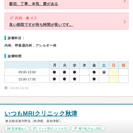
親切、丁寧、本気、愛がある
内科
4.5
良い病院ですが待ち時間が長いです。
診療科目：
内科、呼吸器内科、アレルギー科
診療時間
月
火
水
木
金
土
日
祝
09:00-13:00
15:00-17:00
09:00-14:00
いつもMRIクリニック秋津
東京都清瀬市野塩（秋津駅、新秋津駅）
駐車場あり
マイナ受付
(スマホ可)
電子処方せん対応