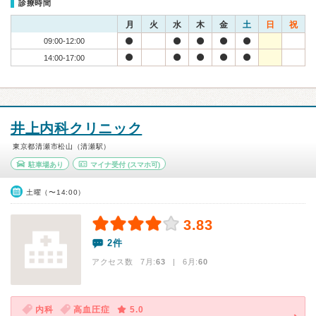
診療時間
月
火
水
木
金
土
日
祝
09:00-12:00
14:00-17:00
井上内科クリニック
東京都清瀬市松山（清瀬駅）
駐車場あり
マイナ受付
(スマホ可)
土曜（〜14:00）
3.83
2件
アクセス数 7月:
63
| 6月:
60
内科
高血圧症
5.0