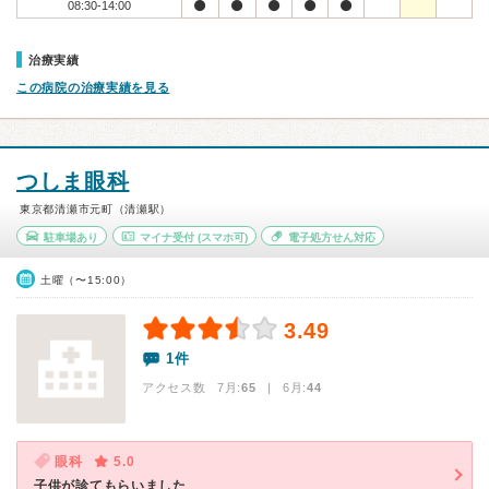
08:30-14:00
治療実績
この病院の治療実績を見る
つしま眼科
東京都清瀬市元町（清瀬駅）
駐車場あり
マイナ受付
(スマホ可)
電子処方せん対応
土曜（〜15:00）
3.49
1件
アクセス数 7月:
65
| 6月:
44
眼科
5.0
子供が診てもらいました