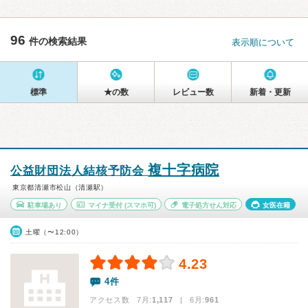
96
件の検索結果
表示順について
標準
★の数
レビュー数
新着・更新
複十字病院
公益財団法人結核予防会
東京都清瀬市松山（清瀬駅）
駐車場あり
マイナ受付
(スマホ可)
電子処方せん対応
女医在籍
土曜（〜12:00）
4.23
4件
アクセス数 7月:
1,117
| 6月:
961