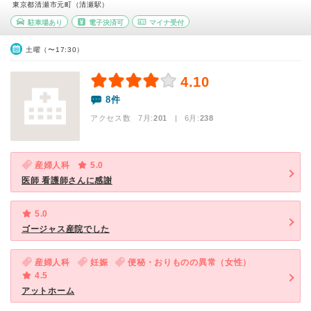
東京都清瀬市元町（清瀬駅）
駐車場あり
電子決済可
マイナ受付
土曜（〜17:30）
4.10
8件
アクセス数 7月:
201
| 6月:
238
産婦人科
5.0
医師 看護師さんに感謝
5.0
ゴージャス産院でした
産婦人科
妊娠
便秘・おりものの異常（女性）
4.5
アットホーム