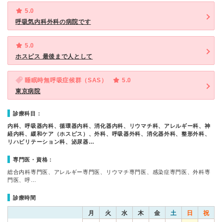
5.0
呼吸気内科外科の病院です
5.0
ホスピス 最後まで人として
睡眠時無呼吸症候群（SAS）
5.0
東京病院
診療科目：
内科、呼吸器内科、循環器内科、消化器内科、リウマチ科、アレルギー科、神
経内科、緩和ケア（ホスピス）、外科、呼吸器外科、消化器外科、整形外科、
リハビリテーション科、泌尿器…
専門医・資格：
総合内科専門医、アレルギー専門医、リウマチ専門医、感染症専門医、外科専
門医、呼…
診療時間
月
火
水
木
金
土
日
祝