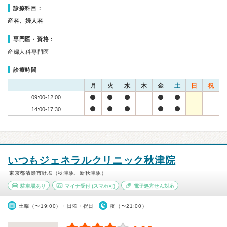
診療科目：
産科、婦人科
専門医・資格：
産婦人科専門医
診療時間
月
火
水
木
金
土
日
祝
09:00-12:00
14:00-17:30
いつもジェネラルクリニック秋津院
東京都清瀬市野塩（秋津駅、新秋津駅）
駐車場あり
マイナ受付
(スマホ可)
電子処方せん対応
土曜（〜19:00）・日曜・祝日
夜（〜21:00）