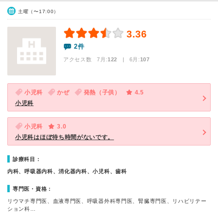
土曜（〜17:00）
3.36
2件
アクセス数 7月:
122
| 6月:
107
小児科
かぜ
発熱（子供）
4.5
小児科
小児科
3.0
小児科はほぼ待ち時間がないです。
診療科目：
内科、呼吸器内科、消化器内科、小児科、歯科
専門医・資格：
リウマチ専門医、血液専門医、呼吸器外科専門医、腎臓専門医、リハビリテー
ション科…