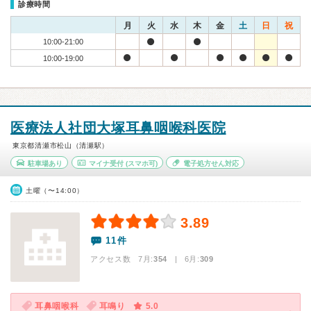
診療時間
月
火
水
木
金
土
日
祝
10:00-21:00
10:00-19:00
医療法人社団大塚耳鼻咽喉科医院
東京都清瀬市松山（清瀬駅）
駐車場あり
マイナ受付
(スマホ可)
電子処方せん対応
土曜（〜14:00）
3.89
11件
アクセス数 7月:
354
| 6月:
309
耳鼻咽喉科
耳鳴り
5.0