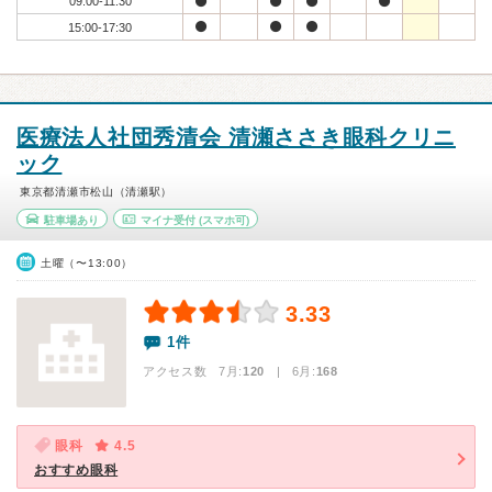
09:00-11:30
15:00-17:30
医療法人社団秀清会 清瀬ささき眼科クリニ
ック
東京都清瀬市松山（清瀬駅）
駐車場あり
マイナ受付
(スマホ可)
土曜（〜13:00）
3.33
1件
アクセス数 7月:
120
| 6月:
168
眼科
4.5
おすすめ眼科