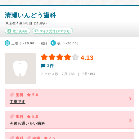
清瀬いんどう歯科
東京都清瀬市松山（清瀬駅）
電子決済可
マイナ受付
(スマホ可)
土曜（〜20:00）・祝日
夜（〜20:00）
4.13
3件
アクセス数 7月:
233
| 6月:
194
歯科
5.0
丁寧です
歯科
5.0
今後も通いたい歯科
歯科
虫歯
4.5