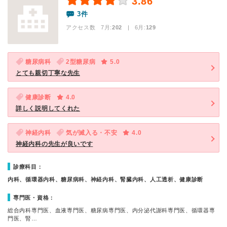
3.86
3件
アクセス数 7月:
202
| 6月:
129
糖尿病科
2型糖尿病
5.0
とても親切丁寧な先生
健康診断
4.0
詳しく説明してくれた
神経内科
気が滅入る・不安
4.0
神経内科の先生が良いです
診療科目：
内科、循環器内科、糖尿病科、神経内科、腎臓内科、人工透析、健康診断
専門医・資格：
総合内科専門医、血液専門医、糖尿病専門医、内分泌代謝科専門医、循環器専
門医、腎…