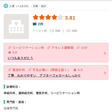
土曜（〜19:00）・日曜・祝日
3.81
2件
アクセス数 7月:
398
| 6月:
438
リハビリテーション科
アキレス腱断裂
けが
5.0
いつもありがとう
整形外科
手足が痛い（関節を除く）
4.5
丁寧 わかりやすい アフターフォローもしっかり
診療科目：
神経内科、脳神経外科、整形外科、リハビリテーション科
専門医・資格：
頭痛専門医