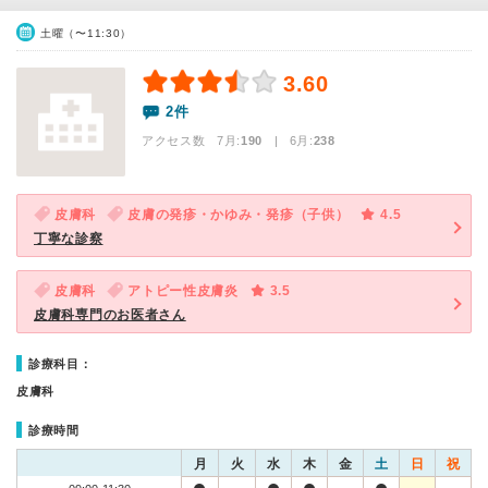
土曜（〜11:30）
3.60
2件
アクセス数 7月:
190
| 6月:
238
皮膚科
皮膚の発疹・かゆみ・発疹（子供）
4.5
丁寧な診察
皮膚科
アトピー性皮膚炎
3.5
皮膚科専門のお医者さん
診療科目：
皮膚科
診療時間
月
火
水
木
金
土
日
祝