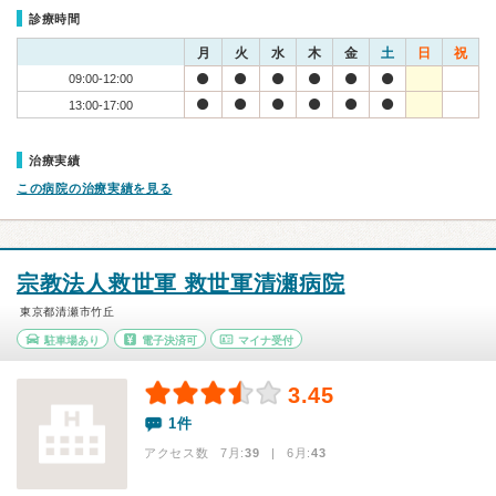
診療時間
月
火
水
木
金
土
日
祝
09:00-12:00
13:00-17:00
治療実績
この病院の治療実績を見る
宗教法人救世軍 救世軍清瀬病院
東京都清瀬市竹丘
駐車場あり
電子決済可
マイナ受付
3.45
1件
アクセス数 7月:
39
| 6月:
43