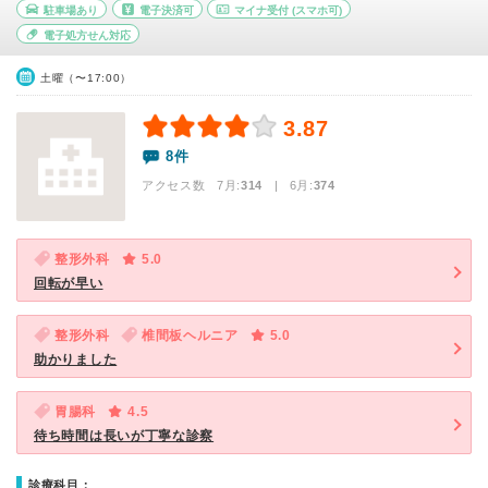
駐車場あり
電子決済可
マイナ受付
(スマホ可)
電子処方せん対応
土曜（〜17:00）
3.87
8件
アクセス数 7月:
314
| 6月:
374
整形外科
5.0
回転が早い
整形外科
椎間板ヘルニア
5.0
助かりました
胃腸科
4.5
待ち時間は長いが丁寧な診察
診療科目：