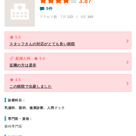
3.87
9件
アクセス数 7月:
123
| 6月:
165
5.0
スタッフさんの対応がとても良い病院
産婦人科
5.0
近隣の方は是非
4.5
この病院で出産しました
診療科目：
乳腺科、眼科、健康診断、人間ドック
専門医・資格：
眼科専門医