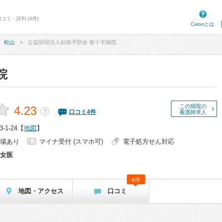
コミ・評判 (4件)
Calooとは
松山
公益財団法人結核予防会 複十字病院
院
この病院の
4.23
？
口コミ
4
件
看護師求人
1-24
【
地図
】
場あり
マイナ受付 (スマホ可)
電子処方せん対応
女医
4件
地図・アクセス
口コミ