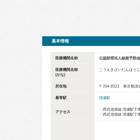
基本情報
医療機関名称
公益財団法人結核予防会
医療機関名称
こうえきざいだんほうじ
(かな)
所在地
〒204-8522 東京都清
最寄駅
清瀬駅
・西武池袋線 清瀬駅下車
アクセス
・西武池袋線 清瀬駅下