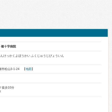
 複十字病院
んけっかくよぼうかい ふくじゅうじびょういん
瀬市松山3-1-24 【
地図
】
 徒歩10分
車