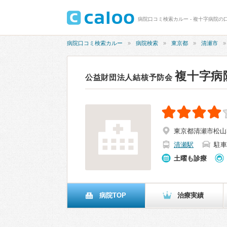
病院口コミ検索カルー - 複十字病院の口
病院口コミ検索カルー
病院検索
東京都
清瀬市
複十字病
公益財団法人結核予防会
東京都清瀬市松山3-
清瀬駅
駐車
土曜も診療
病院TOP
治療実績