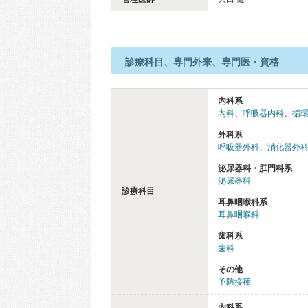
診療科目、専門外来、専門医・資格
内科系
内科
、
呼吸器内科
、
循
外科系
呼吸器外科
、
消化器外
泌尿器科・肛門科系
泌尿器科
診療科目
耳鼻咽喉科系
耳鼻咽喉科
歯科系
歯科
その他
予防接種
内科系