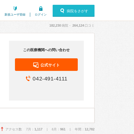
病院をさがす
新規ユーザ登録
ログイン
182,230
病院・
264,124
口コミ
この医療機関への問い合わせ
公式サイト
042-491-4111
アクセス数 7月：
1,117
| 6月：
961
| 年間：
12,782