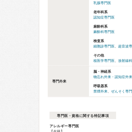
乳腺専門医
老年科系
認知症専門医
麻酔科系
麻酔科専門医
検査系
細胞診専門医
、
超音波
その他
核医学専門医
、
放射線
脳・神経系
物忘れ外来・認知症外
専門外来
呼吸器系
禁煙外来
、
ぜんそく専
専門医・資格に関する特記事項
アレルギー専門医
【在籍】