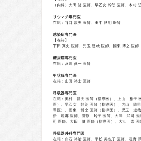
（内科）大田 健 医師、早乙女 幹朗 医師、木村 弘
リウマチ専門医
在籍：谷口 敦夫 医師、田中 良明 医師
感染症専門医
【在籍】
下田 真史 医師、児玉 達哉 医師、國東 博之 医師
糖尿病専門医
在籍：及川 眞一 医師
甲状腺専門医
在籍：山田 裕士 医師
呼吸器専門医
在籍：奥村 昌夫 医師（指導医）、上山 雅子 
医）、早乙女 幹朗 医師（指導医）、内山 隆司
導医）、國東 博之 医師（指導医）、児玉 達哉
伊 麗娜 医師、菅原 玲子 医師、大澤 武司 
司 医師、大田 健 医師（指導医）、大江 崇 
呼吸器外科専門医
在籍：白石 裕治 医師、平松 美也子 医師、渥實 潤