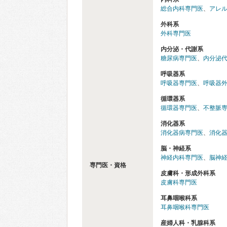
総合内科専門医
、
アレ
外科系
外科専門医
内分泌・代謝系
糖尿病専門医
、
内分泌
呼吸器系
呼吸器専門医
、
呼吸器
循環器系
循環器専門医
、
不整脈
消化器系
消化器病専門医
、
消化
脳・神経系
神経内科専門医
、
脳神
専門医・資格
皮膚科・形成外科系
皮膚科専門医
耳鼻咽喉科系
耳鼻咽喉科専門医
産婦人科・乳腺科系