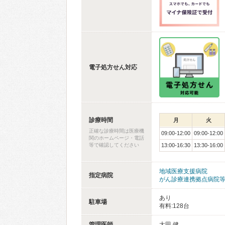
電子処方せん対応
診療時間
月
火
正確な診療時間は医療機
09:00-12:00
09:00-12:00
関のホームページ・電話
等で確認してください
13:00-16:30
13:30-16:00
地域医療支援病院
指定病院
がん診療連携拠点病院
あり
駐車場
有料:128台
管理医師
大田 健