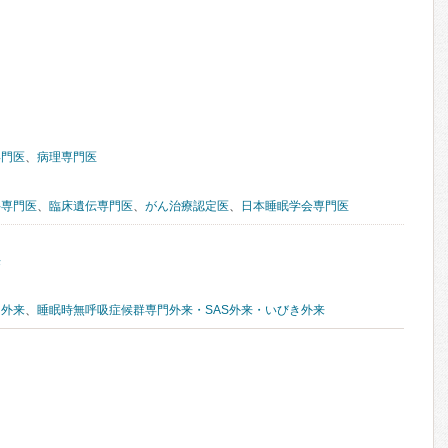
専門医
、
病理専門医
科専門医
、
臨床遺伝専門医
、
がん治療認定医
、
日本睡眠学会専門医
来
門外来
、
睡眠時無呼吸症候群専門外来・SAS外来・いびき外来