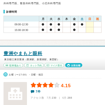
外科専門医、整形外科専門医、小児外科専門医
診療時間
月
火
水
木
金
土
日
祝
09:00-12:30
15:00-18:30
豊洲やまもと眼科
東京都江東区豊洲（豊洲駅、新豊洲駅、東雲駅）
駐車場あり
ネット予約
マイナ受付
女医在籍
土曜（〜17:00）・日曜・祝日
4.15
7件
アクセス数 7月:
230
| 6月:
288