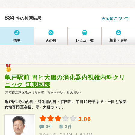
834
件の検索結果
表示順について
標準
★の数
レビュー数
新着・更新
亀戸駅前 胃と大腸の消化器内視鏡内科クリ
ニック 江東区院
東京都江東区亀戸（亀戸駅、亀戸水神駅、西大島駅）
亀戸駅1分の内科・消化器内科・肛門科。平日18時半まで・土日も診療。
女性専門医在籍。胃・大腸カメラ。
3.06
0件
3件
アクセス数 7月:
201
| 6月:
141