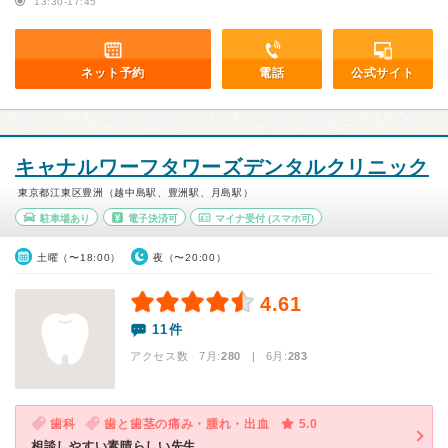
13:30-17:45
ネット予約
電話
公式サイト
キャナルワーフタワーズデンタルクリニック
東京都江東区豊洲（越中島駅、豊洲駅、月島駅）
駐車場あり
電子決済可
マイナ受付
(スマホ可)
土曜（〜18:00）
夜（〜20:00）
4.61
11件
アクセス数 7月:
280
| 6月:
283
歯科
歯と歯茎の痛み・腫れ・出血
5.0
相談しやすい素晴らしい先生