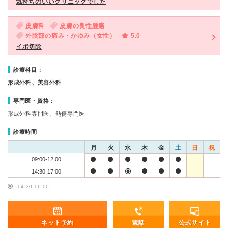
気持ちのいいクリニックでした
皮膚科
皮膚の良性腫瘍
外陰部の痛み・かゆみ（女性）
5.0
イボ切除
診療科目：
形成外科、美容外科
専門医・資格：
形成外科専門医、熱傷専門医
診療時間
月
火
水
木
金
土
日
祝
09:00-12:00
14:30-17:00
14:30-16:00
ネット予約
電話
公式サイト