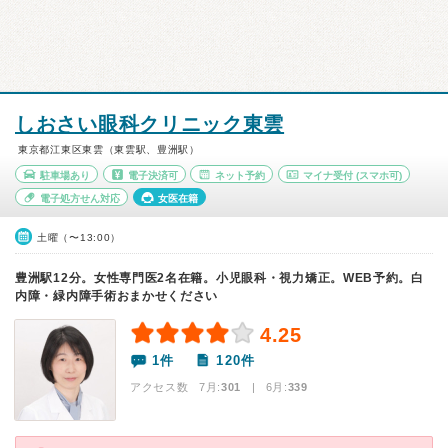
しおさい眼科クリニック東雲
東京都江東区東雲（東雲駅、豊洲駅）
駐車場あり
電子決済可
ネット予約
マイナ受付
(スマホ可)
電子処方せん対応
女医在籍
土曜（〜13:00）
豊洲駅12分。女性専門医2名在籍。小児眼科・視力矯正。WEB予約。白
内障・緑内障手術おまかせください
4.25
1件
120件
アクセス数 7月:
301
| 6月:
339