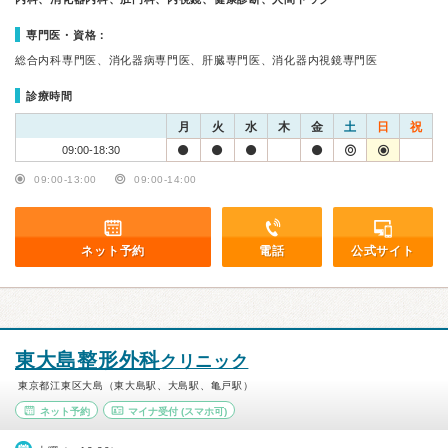
専門医・資格：
総合内科専門医、消化器病専門医、肝臓専門医、消化器内視鏡専門医
診療時間
月
火
水
木
金
土
日
祝
09:00-18:30
09:00-13:00
09:00-14:00
ネット予約
電話
公式サイト
東大島整形外科
クリニック
東京都江東区大島（東大島駅、大島駅、亀戸駅）
ネット予約
マイナ受付
(スマホ可)