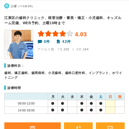
土曜（〜18:00）
江東区の歯科クリニック、根管治療・審美・矯正・小児歯科、キッズル
ーム完備、WEB予約、土曜18時まで
4.03
0件
42件
アクセス数 7月:
202
| 6月:
144
診療科目：
歯科、矯正歯科、歯周病科、小児歯科、歯科口腔外科、インプラント、ホワイ
トニング
診療時間
月
火
水
木
金
土
日
祝
09:00-13:00
14:00-18:00