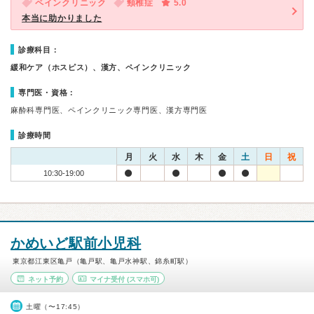
ペインクリニック
頸椎症
5.0
本当に助かりました
診療科目：
緩和ケア（ホスピス）、漢方、ペインクリニック
専門医・資格：
麻酔科専門医、ペインクリニック専門医、漢方専門医
診療時間
月
火
水
木
金
土
日
祝
10:30-19:00
かめいど駅前小児科
東京都江東区亀戸（亀戸駅、亀戸水神駅、錦糸町駅）
ネット予約
マイナ受付
(スマホ可)
土曜（〜17:45）