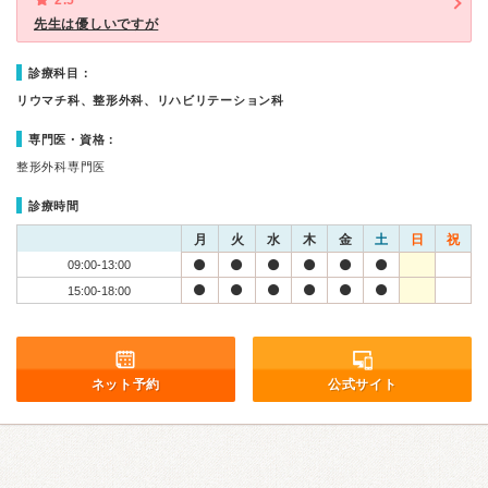
2.5
先生は優しいですが
診療科目：
リウマチ科、整形外科、リハビリテーション科
専門医・資格：
整形外科専門医
診療時間
月
火
水
木
金
土
日
祝
09:00-13:00
15:00-18:00
ネット予約
公式サイト