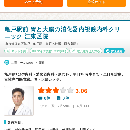
ネット予約
公式サイト
亀戸駅前 胃と大腸の消化器内視鏡内科クリ
ニック 江東区院
東京都江東区亀戸（亀戸駅、亀戸水神駅、西大島駅）
ネット予約
マイナ受付
(スマホ可)
電子処方せん対応
女医在籍
土曜（〜14:00）・日曜
亀戸駅1分の内科・消化器内科・肛門科。平日18時半まで・土日も診療。
女性専門医在籍。胃・大腸カメラ。
3.06
0件
3件
アクセス数 7月:
201
| 6月:
141
診療科目：
内科、消化器内科、肛門科、内視鏡、健康診断、人間ドック