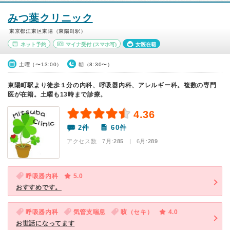
みつ葉クリニック
東京都江東区東陽（東陽町駅）
ネット予約
マイナ受付
(スマホ可)
女医在籍
土曜（〜13:00）
朝（8:30〜）
東陽町駅より徒歩１分の内科、呼吸器内科、アレルギー科。複数の専門
医が在籍。土曜も13時まで診療。
4.36
2件
60件
アクセス数 7月:
285
| 6月:
289
呼吸器内科
5.0
おすすめです。
呼吸器内科
気管支喘息
咳（セキ）
4.0
お世話になってます