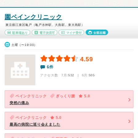
園ペインクリニック
東京都江東区亀戸（亀戸水神駅、大島駅、東大島駅）
駐車場あり
電子決済可
マイナ受付
女医在籍
土曜（〜19:00）
4.59
6件
アクセス数 7月:
532
| 6月:
505
ペインクリニック
ぎっくり腰
5.0
突然の痛み
ペインクリニック
5.0
最高の病院に巡り会えました