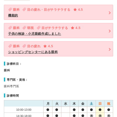
眼科
目の疲れ・目がチラチラする
4.5
機能的
眼科
弱視
目がチラチラする
4.5
子供の検診・小児眼鏡作成しました
眼科
目の疲れ
4.5
ショッピングセンターにある眼科
診療科目：
眼科
専門医・資格：
眼科専門医
診療時間
月
火
水
木
金
土
日
祝
10:00-13:00
14:30-18:00