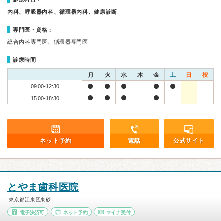
内科、呼吸器内科、循環器内科、健康診断
専門医・資格：
総合内科専門医、循環器専門医
診療時間
月
火
水
木
金
土
日
祝
09:00-12:30
15:00-18:30
ネット予約
電話
公式サイト
とやま歯科医院
東京都江東区東砂
電子決済可
ネット予約
マイナ受付