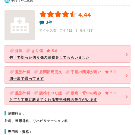
土曜（〜12:30）
4.44
3件
アクセス数 7月:
416
| 6月:
457
外科
きり傷
5.0
包丁で切った切り傷の診察をしてもらいました
整形外科
肩関節周囲炎
手足の関節が痛い
5.0
四十肩で通ってます
整形外科
腰椎すべり症
腰痛・背中の痛み
5.0
とても丁寧に教えてくれる整形外科の先生がいます
診療科目：
外科、整形外科、リハビリテーション科
専門医・資格：