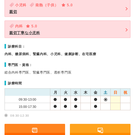
小児科
発熱（子供）
5.0
親切
内科
5.0
親切丁寧な小児科
診療科目：
内科、糖尿病科、腎臓内科、小児科、健康診断、在宅医療
専門医・資格：
総合内科専門医、腎臓専門医、透析専門医
診療時間
月
火
水
木
金
土
日
祝
09:30-13:00
15:00-17:30
08:30-12:30