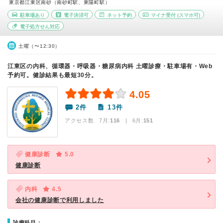
東京都江東区南砂（南砂町駅、東陽町駅）
駐車場あり
電子決済可
ネット予約
マイナ受付
(スマホ可)
電子処方せん対応
土曜（〜12:30）
江東区の内科、循環器・呼吸器・糖尿病内科 土曜診療・駐車場有・Web
予約可。健診結果も最短30分。
4.05
2件
13件
アクセス数 7月:
116
| 6月:
151
健康診断
5.0
健康診断
内科
4.5
会社の健康診断で利用しました
診療科目：