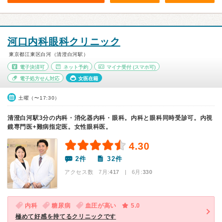
河口内科眼科クリニック
東京都江東区白河（清澄白河駅）
電子決済可
ネット予約
マイナ受付
(スマホ可)
電子処方せん対応
女医在籍
土曜（〜17:30）
清澄白河駅3分の内科・消化器内科・眼科。内科と眼科同時受診可。内視
鏡専門医+難病指定医。女性眼科医。
4.30
2件
32件
アクセス数 7月:
417
| 6月:
330
内科
糖尿病
血圧が高い
5.0
極めて好感を持てるクリニックです