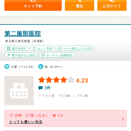
ネット予約
電話
公式サイト
第二服部医院
東京都江東区東陽（木場駅）
電子決済可
ネット予約
マイナ受付
(スマホ可)
電子処方せん対応
オンライン診療対応
土曜（〜12:30）
朝（8:30〜）
4.23
3件
アクセス数 7月:
106
| 6月:
96
内科
咳（セキ）
5.0
とっても優しい先生