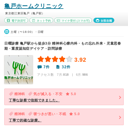
亀戸ホームクリニック
東京都江東区亀戸（亀戸駅）
電子決済可
ネット予約
マイナ受付
(スマホ可)
女医在籍
土曜（〜18:00）・日曜
日曜診療 亀戸駅から徒歩3分 精神科心療内科・もの忘れ外来・児童思春
期・重度認知症デイケア・訪問診療
3.92
7件
32件
アクセス数 7月:
818
| 6月:
986
精神科
気が滅入る・不安
5.0
丁寧な診察で信頼できました。
精神科
寝つきが悪い・不眠
5.0
丁寧で的確な診療。