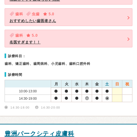
歯科
虫歯
5.0
おすすめしたい歯医者さん
歯科
5.0
名医すぎます！！
診療科目：
歯科、矯正歯科、歯周病科、小児歯科、歯科口腔外科
診療時間
月
火
水
木
金
土
日
祝
10:00-13:00
14:30-19:00
14:30-18:00
14:30-20:00
豊洲パークシティ皮膚科