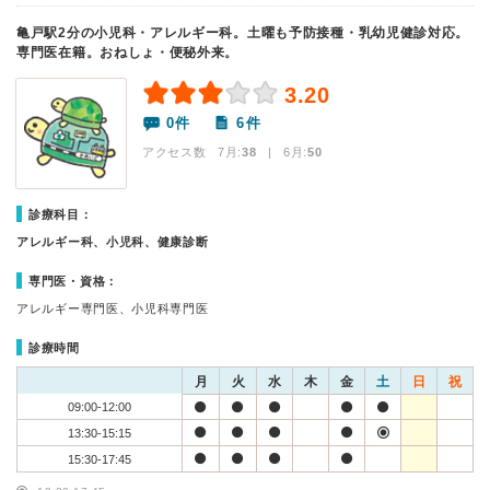
亀戸駅2分の小児科・アレルギー科。土曜も予防接種・乳幼児健診対応。
専門医在籍。おねしょ・便秘外来。
3.20
0件
6件
アクセス数 7月:
38
| 6月:
50
診療科目：
アレルギー科、小児科、健康診断
専門医・資格：
アレルギー専門医、小児科専門医
診療時間
月
火
水
木
金
土
日
祝
09:00-12:00
13:30-15:15
15:30-17:45