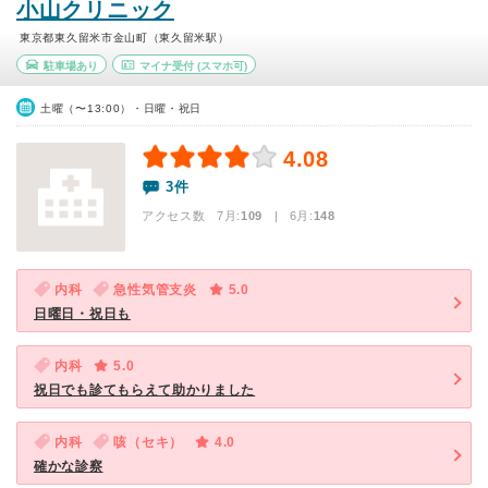
小山クリニック
東京都東久留米市金山町（東久留米駅）
駐車場あり
マイナ受付
(スマホ可)
土曜（〜13:00）・日曜・祝日
4.08
3件
アクセス数 7月:
109
| 6月:
148
内科
急性気管支炎
5.0
日曜日・祝日も
内科
5.0
祝日でも診てもらえて助かりました
内科
咳（セキ）
4.0
確かな診察