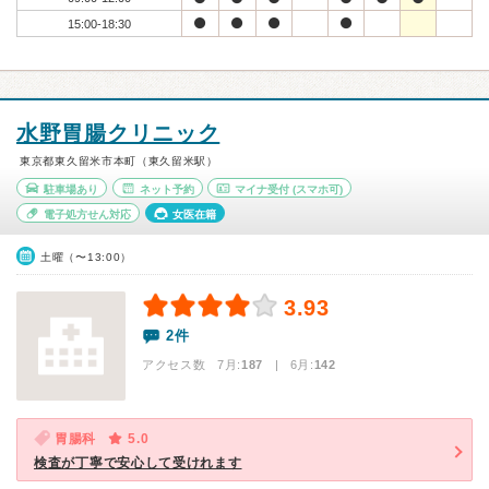
15:00-18:30
水野胃腸クリニック
東京都東久留米市本町（東久留米駅）
駐車場あり
ネット予約
マイナ受付
(スマホ可)
電子処方せん対応
女医在籍
土曜（〜13:00）
3.93
2件
アクセス数 7月:
187
| 6月:
142
胃腸科
5.0
検査が丁寧で安心して受けれます