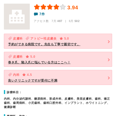
3.94
7件
アクセス数 7月:
487
| 6月:
502
皮膚科
アトピー性皮膚炎
5.0
予約ができる病院です。先生も丁寧で親切です。
皮膚科
5.0
巻き爪、陥入爪に悩んでいる方はここへ！
内科
4.5
良いクリニックですが受付に不満
診療科目：
内科、内分泌代謝科、糖尿病科、形成外科、皮膚科、美容皮膚科、歯科、矯正
歯科、歯周病科、小児歯科、歯科口腔外科、インプラント、ホワイトニング、
健康診断