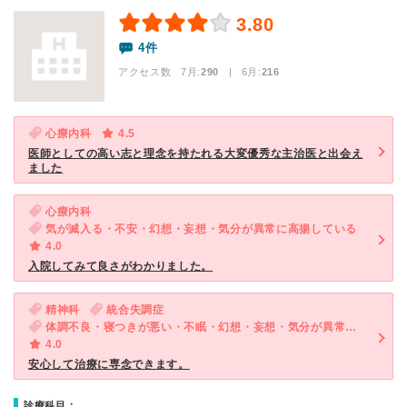
3.80
4件
アクセス数 7月:
290
| 6月:
216
心療内科
4.5
医師としての高い志と理念を持たれる大変優秀な主治医と出会え
ました
心療内科
気が滅入る・不安・幻想・妄想・気分が異常に高揚している
4.0
入院してみて良さがわかりました。
精神科
統合失調症
体調不良・寝つきが悪い・不眠・幻想・妄想・気分が異常に高揚している
4.0
安心して治療に専念できます。
診療科目：