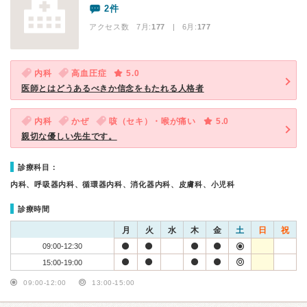
2件
アクセス数 7月:
177
| 6月:
177
内科
高血圧症
5.0
医師とはどうあるべきか信念をもたれる人格者
内科
かぜ
咳（セキ）・喉が痛い
5.0
親切な優しい先生です。
診療科目：
内科、呼吸器内科、循環器内科、消化器内科、皮膚科、小児科
診療時間
月
火
水
木
金
土
日
祝
09:00-12:30
15:00-19:00
09:00-12:00
13:00-15:00