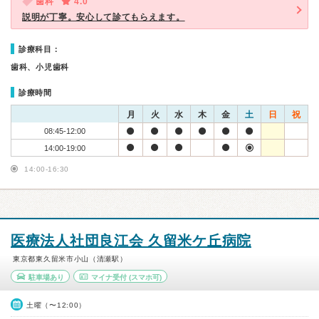
歯科
4.0
説明が丁寧。安心して診てもらえます。
診療科目：
歯科、小児歯科
診療時間
月
火
水
木
金
土
日
祝
08:45-12:00
14:00-19:00
14:00-16:30
医療法人社団良江会 久留米ケ丘病院
東京都東久留米市小山（清瀬駅）
駐車場あり
マイナ受付
(スマホ可)
土曜（〜12:00）