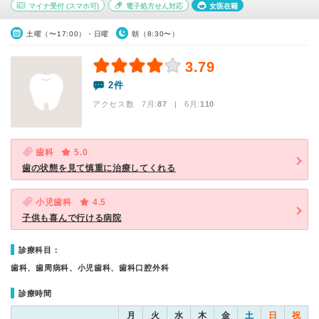
マイナ受付
(スマホ可)
電子処方せん対応
女医在籍
土曜（〜17:00）・日曜
朝（8:30〜）
3.79
2件
アクセス数 7月:
87
| 6月:
110
歯科
5.0
歯の状態を見て慎重に治療してくれる
小児歯科
4.5
子供も喜んで行ける病院
診療科目：
歯科、歯周病科、小児歯科、歯科口腔外科
診療時間
月
火
水
木
金
土
日
祝