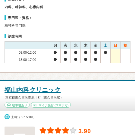
内科、精神科、心療内科
専門医・資格：
精神科専門医
診療時間
月
火
水
木
金
土
日
祝
09:00-12:00
13:00-17:00
福山内科クリニック
東京都東久留米市新川町（東久留米駅）
駐車場あり
マイナ受付
(スマホ可)
土曜（〜15:00）
3.90