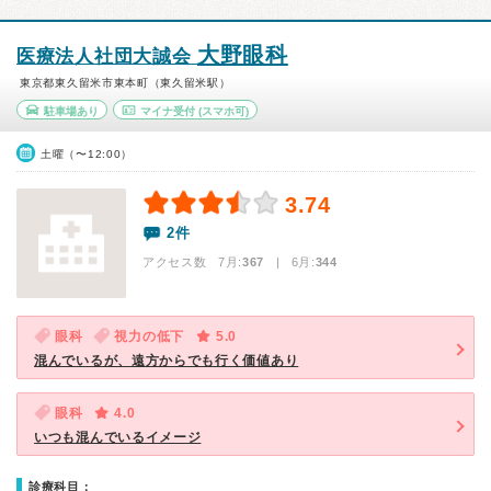
大野眼科
医療法人社団大誠会
東京都東久留米市東本町（東久留米駅）
駐車場あり
マイナ受付
(スマホ可)
土曜（〜12:00）
3.74
2件
アクセス数 7月:
367
| 6月:
344
眼科
視力の低下
5.0
混んでいるが、遠方からでも行く価値あり
眼科
4.0
いつも混んでいるイメージ
診療科目：