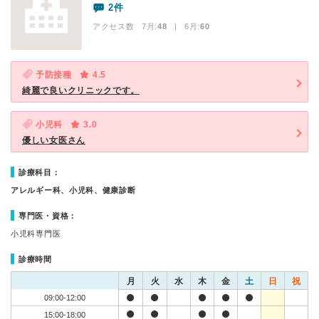
2件
アクセス数 7月:
48
| 6月:
60
予防接種
4.5
綺麗で良いクリニックです。
小児科
3.0
優しい女医さん
診療科目：
アレルギー科、小児科、健康診断
専門医・資格：
小児科専門医
診療時間
月
火
水
木
金
土
日
祝
09:00-12:00
15:00-18:00