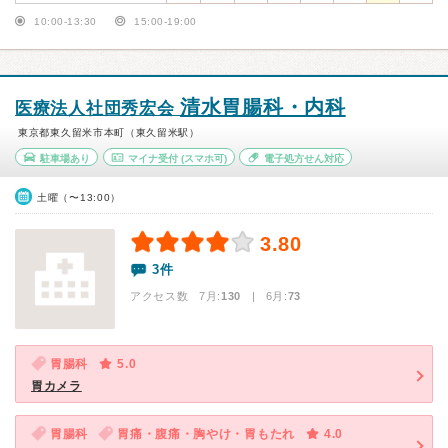
10:00-13:30
15:00-19:00
清水胃腸科・内科
医療法人社団秀宏会
東京都東久留米市本町（東久留米駅）
駐車場あり
マイナ受付
(スマホ可)
電子処方せん対応
土曜（〜13:00）
3.80
3件
アクセス数 7月:
130
| 6月:
73
胃腸科
5.0
胃カメラ
胃腸科
胃痛・腹痛・胸やけ・胃もたれ
4.0