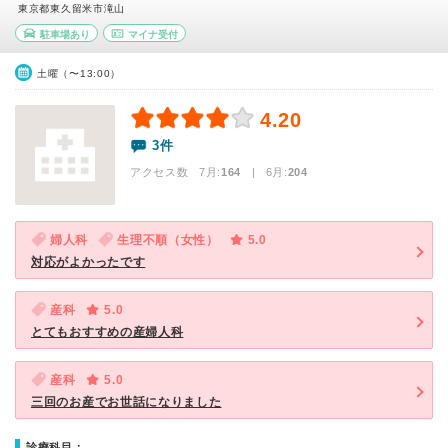
東京都東久留米市滝山
駐車場あり
マイナ受付
土曜（〜13:00）
4.20
3件
アクセス数 7月:
164
| 6月:
204
婦人科
生理不順（女性）
5.0
対応がよかったです
産科
5.0
とてもおすすめの産婦人科
産科
5.0
三回のお産でお世話になりました
診療科目：