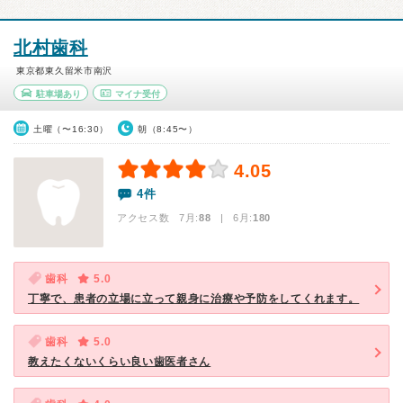
北村歯科
東京都東久留米市南沢
駐車場あり
マイナ受付
土曜（〜16:30）
朝（8:45〜）
4.05
4件
アクセス数 7月:
88
| 6月:
180
歯科
5.0
丁寧で、患者の立場に立って親身に治療や予防をしてくれます。
歯科
5.0
教えたくないくらい良い歯医者さん