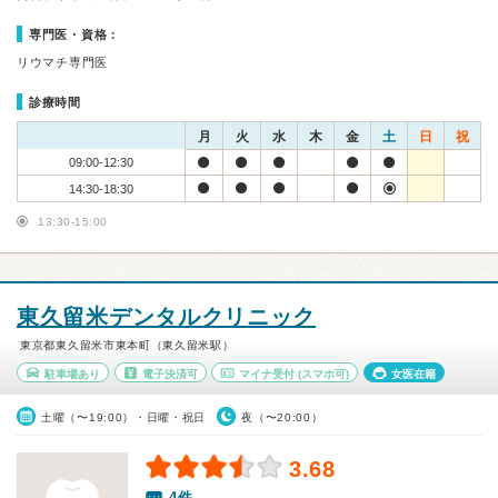
専門医・資格：
リウマチ専門医
診療時間
月
火
水
木
金
土
日
祝
09:00-12:30
14:30-18:30
13:30-15:00
東久留米デンタルクリニック
東京都東久留米市東本町（東久留米駅）
駐車場あり
電子決済可
マイナ受付
(スマホ可)
女医在籍
土曜（〜19:00）・日曜・祝日
夜（〜20:00）
3.68
4件