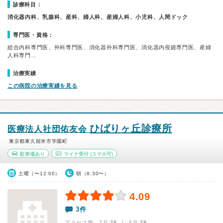
診療科目：
消化器内科、乳腺科、産科、婦人科、産婦人科、小児科、人間ドック
専門医・資格：
総合内科専門医、外科専門医、消化器外科専門医、消化器内視鏡専門医、産婦
人科専門…
治療実績
この病院の治療実績を見る
ひばりヶ丘診療所
医療法人社団佑友会
東京都東久留米市学園町
駐車場あり
マイナ受付
(スマホ可)
土曜（〜12:00）
朝（8:30〜）
4.09
3件
アクセス数 7月:
78
| 6月:
78