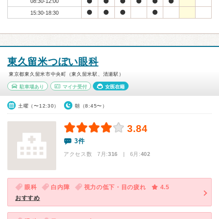
08:30-12:00
15:30-18:30
東久留米つぼい眼科
東京都東久留米市中央町（東久留米駅、清瀬駅）
駐車場あり
マイナ受付
女医在籍
土曜（〜12:30）
朝（8:45〜）
3.84
3件
アクセス数 7月:
316
| 6月:
402
眼科
白内障
視力の低下・目の疲れ
4.5
おすすめ