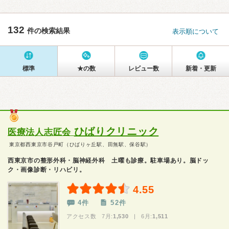
132
件の検索結果
表示順について
標準
★の数
レビュー数
新着・更新
ひばりクリニック
医療法人志匠会
東京都西東京市谷戸町（ひばりヶ丘駅、田無駅、保谷駅）
西東京市の整形外科・脳神経外科 土曜も診療。駐車場あり。脳ドッ
ク・画像診断・リハビリ。
4.55
4件
52件
アクセス数 7月:
1,530
| 6月:
1,511