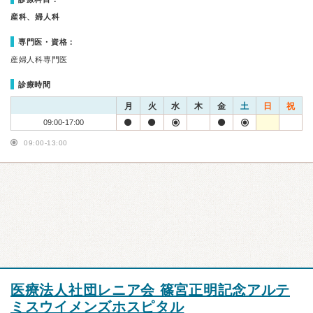
産科、婦人科
専門医・資格：
産婦人科専門医
診療時間
月
火
水
木
金
土
日
祝
09:00-17:00
09:00-13:00
医療法人社団レニア会 篠宮正明記念アルテ
ミスウイメンズホスピタル