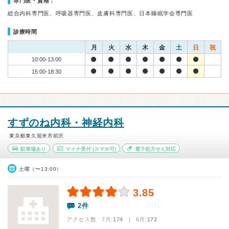
専門医・資格：
総合内科専門医、呼吸器専門医、皮膚科専門医、日本睡眠学会専門医
診療時間
月
火
水
木
金
土
日
祝
10:00-13:00
15:00-18:30
すずのね内科・神経内科
東京都東久留米市前沢
駐車場あり
マイナ受付
(スマホ可)
電子処方せん対応
土曜（〜13:00）
3.85
2件
アクセス数 7月:
174
| 6月:
172