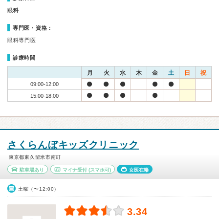
眼科
専門医・資格：
眼科専門医
診療時間
月
火
水
木
金
土
日
祝
09:00-12:00
15:00-18:00
さくらんぼキッズクリニック
東京都東久留米市南町
駐車場あり
マイナ受付
(スマホ可)
女医在籍
土曜（〜12:00）
3.34