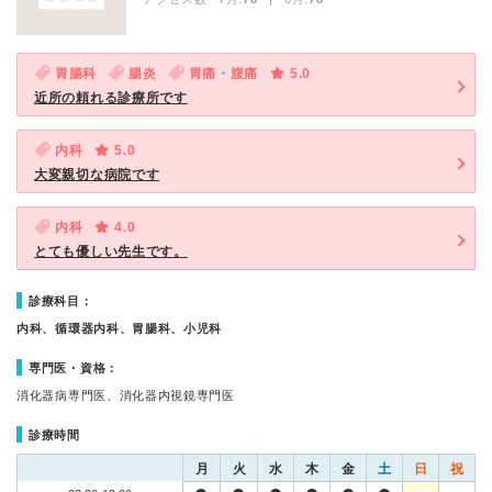
胃腸科
腸炎
胃痛・腹痛
5.0
近所の頼れる診療所です
内科
5.0
大変親切な病院です
内科
4.0
とても優しい先生です。
診療科目：
内科、循環器内科、胃腸科、小児科
専門医・資格：
消化器病専門医、消化器内視鏡専門医
診療時間
月
火
水
木
金
土
日
祝