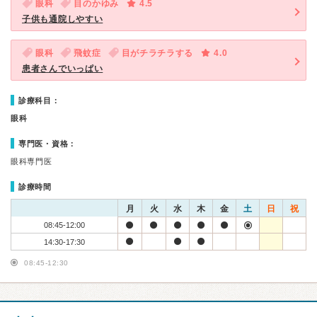
眼科
目のかゆみ
4.5
子供も通院しやすい
眼科
飛蚊症
目がチラチラする
4.0
患者さんでいっぱい
診療科目：
眼科
専門医・資格：
眼科専門医
診療時間
月
火
水
木
金
土
日
祝
08:45-12:00
14:30-17:30
08:45-12:30