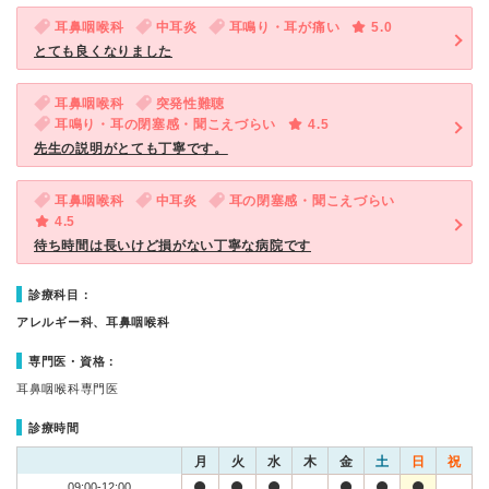
耳鼻咽喉科
中耳炎
耳鳴り・耳が痛い
5.0
とても良くなりました
耳鼻咽喉科
突発性難聴
耳鳴り・耳の閉塞感・聞こえづらい
4.5
先生の説明がとても丁寧です。
耳鼻咽喉科
中耳炎
耳の閉塞感・聞こえづらい
4.5
待ち時間は長いけど損がない丁寧な病院です
診療科目：
アレルギー科、耳鼻咽喉科
専門医・資格：
耳鼻咽喉科専門医
診療時間
月
火
水
木
金
土
日
祝
09:00-12:00