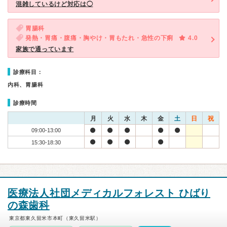
混雑しているけど対応は◯
胃腸科
発熱・胃痛・腹痛・胸やけ・胃もたれ・急性の下痢
4.0
家族で通っています
診療科目：
内科、胃腸科
診療時間
月
火
水
木
金
土
日
祝
09:00-13:00
15:30-18:30
医療法人社団メディカルフォレスト ひばり
の森歯科
東京都東久留米市本町（東久留米駅）