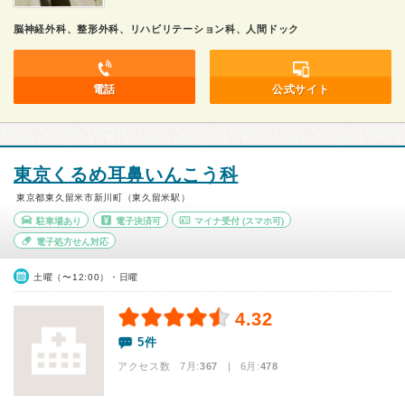
脳神経外科、整形外科、リハビリテーション科、人間ドック
電話
公式サイト
東京くるめ耳鼻いんこう科
東京都東久留米市新川町（東久留米駅）
駐車場あり
電子決済可
マイナ受付
(スマホ可)
電子処方せん対応
土曜（〜12:00）・日曜
4.32
5件
アクセス数 7月:
367
| 6月:
478