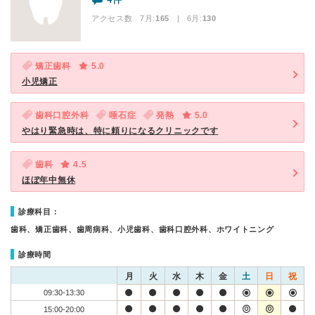
アクセス数 7月:
165
| 6月:
130
矯正歯科
5.0
小児矯正
歯科口腔外科
唾石症
発熱
5.0
やはり緊急時は、特に頼りになるクリニックです
歯科
4.5
ほぼ年中無休
診療科目：
歯科、矯正歯科、歯周病科、小児歯科、歯科口腔外科、ホワイトニング
診療時間
月
火
水
木
金
土
日
祝
09:30-13:30
15:00-20:00