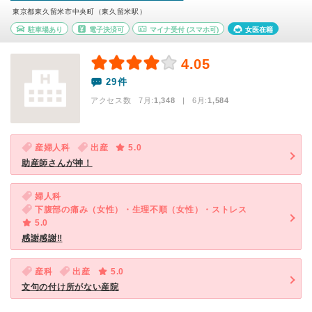
東京都東久留米市中央町（東久留米駅）
駐車場あり
電子決済可
マイナ受付
(スマホ可)
女医在籍
4.05
29件
アクセス数 7月:
1,348
| 6月:
1,584
産婦人科
出産
5.0
助産師さんが神！
婦人科
下腹部の痛み（女性）・生理不順（女性）・ストレス
5.0
感謝感謝‼️
産科
出産
5.0
文句の付け所がない産院