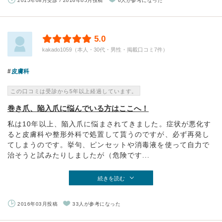
2015年08月受診 / 2016年05月投稿
6人が参考になった
5.0
kakado1059（本人・30代・男性・掲載口コミ7件）
皮膚科
この口コミは受診から5年以上経過しています。
巻き爪、陥入爪に悩んでいる方はここへ！
私は10年以上、陥入爪に悩まされてきました。症状が悪化す
ると皮膚科や整形外科で処置して貰うのですが、必ず再発し
てしまうのです。挙句、ピンセットや消毒液を使って自力で
治そうと試みたりしましたが（危険です...
続きを読む
2016年03月投稿
33人が参考になった