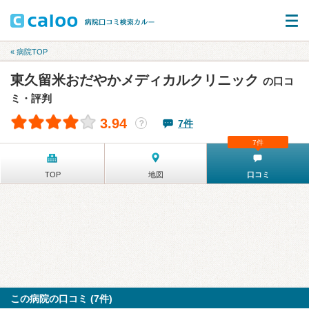
« 病院TOP
東久留米おだやかメディカルクリニック
の口コ
ミ・評判
3.94
7件
？
7件
TOP
地図
口コミ
この病院の口コミ (7件)