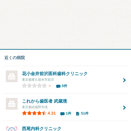
近くの病院
花小金井前沢医科歯科クリニック
東京都東久留米市前沢
－
0件
これから歯医者 武蔵境
東京都武蔵野市境
4.31
1件
51件
西尾内科クリニック