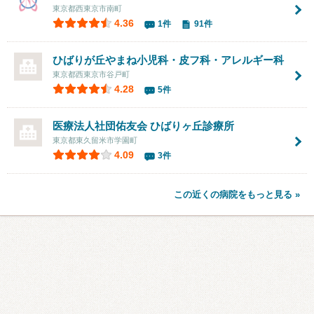
東京都西東京市南町
4.36
1件
91件
ひばりが丘やまね小児科・皮フ科・アレルギー科
東京都西東京市谷戸町
4.28
5件
医療法人社団佑友会
ひばりヶ丘診療所
東京都東久留米市学園町
4.09
3件
この近くの病院をもっと見る »