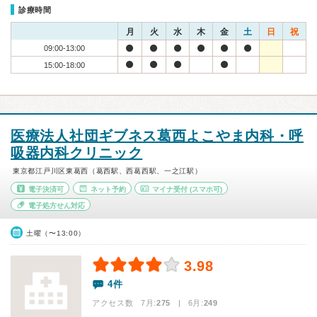
診療時間
月
火
水
木
金
土
日
祝
09:00-13:00
15:00-18:00
医療法人社団ギブネス葛西よこやま内科・呼
吸器内科クリニック
東京都江戸川区東葛西（葛西駅、西葛西駅、一之江駅）
電子決済可
ネット予約
マイナ受付
(スマホ可)
電子処方せん対応
土曜（〜13:00）
3.98
4件
アクセス数 7月:
275
| 6月:
249