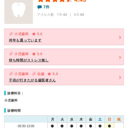
7件
アクセス数 7月:
42
| 6月:
65
小児歯科
5.0
何年も通っています
小児歯科
5.0
待ち時間がストレス無し
小児歯科
虫歯
5.0
子供が行きたがる歯医者さん
診療科目：
小児歯科
診療時間
月
火
水
木
金
土
日
祝
09:30-13:00