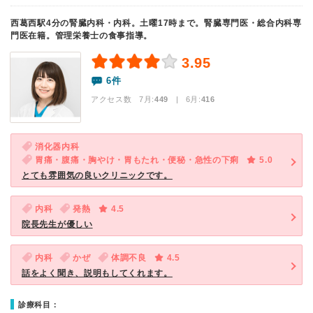
西葛西駅4分の腎臓内科・内科。土曜17時まで。腎臓専門医・総合内科専
門医在籍。管理栄養士の食事指導。
3.95
6件
アクセス数 7月:
449
| 6月:
416
消化器内科
胃痛・腹痛・胸やけ・胃もたれ・便秘・急性の下痢
5.0
とても雰囲気の良いクリニックです。
内科
発熱
4.5
院長先生が優しい
内科
かぜ
体調不良
4.5
話をよく聞き、説明もしてくれます。
診療科目：