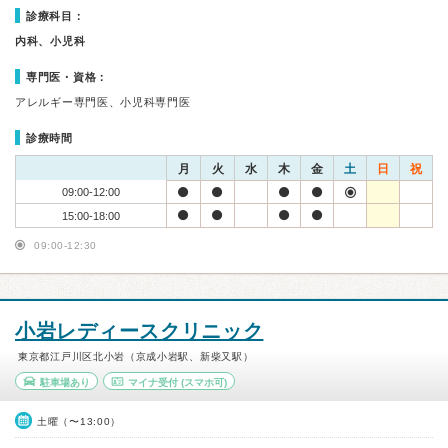
診療科目：
内科、小児科
専門医・資格：
アレルギー専門医、小児科専門医
診療時間
月
火
水
木
金
土
日
祝
09:00-12:00
15:00-18:00
09:00-12:30
小岩レディースクリニック
東京都江戸川区北小岩（京成小岩駅、新柴又駅）
駐車場あり
マイナ受付
(スマホ可)
土曜（〜13:00）