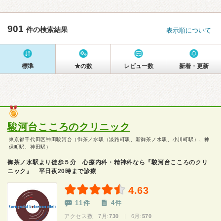
901
件の検索結果
表示順について
標準
★の数
レビュー数
新着・更新
駿河台こころのクリニック
東京都千代田区神田駿河台（御茶ノ水駅（淡路町駅、新御茶ノ水駅、小川町駅）、神
保町駅、神田駅）
御茶ノ水駅より徒歩５分 心療内科・精神科なら『駿河台こころのクリ
ニック』 平日夜20時まで診療
4.63
11件
4件
アクセス数 7月:
730
| 6月:
570