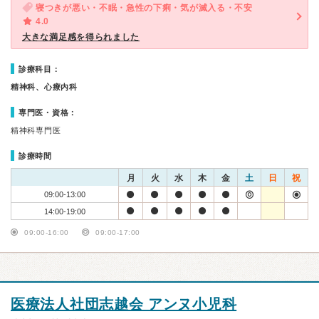
寝つきが悪い・不眠・急性の下痢・気が滅入る・不安
4.0
大きな満足感を得られました
診療科目：
精神科、心療内科
専門医・資格：
精神科専門医
診療時間
月
火
水
木
金
土
日
祝
09:00-13:00
14:00-19:00
09:00-16:00
09:00-17:00
医療法人社団志越会 アンヌ小児科