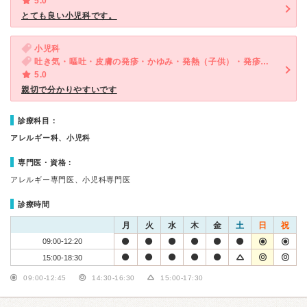
5.0
とても良い小児科です。
小児科
吐き気・嘔吐・皮膚の発疹・かゆみ・発熱（子供）・発疹（子供）・咳・呼吸困難（子供）・下痢（子供）
5.0
親切で分かりやすいです
診療科目：
アレルギー科、小児科
専門医・資格：
アレルギー専門医、小児科専門医
診療時間
月
火
水
木
金
土
日
祝
09:00-12:20
15:00-18:30
09:00-12:45
14:30-16:30
15:00-17:30