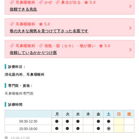
耳鼻咽喉科
かぜ
鼻水が出る
5.0
信頼できる先生
耳鼻咽喉科
5.0
母の大きな病気を見つけて下さった名医です
耳鼻咽喉科
発熱・咳（セキ）・喉が痛い
5.0
信頼しているかかりつけ医
診療科目：
消化器内科、耳鼻咽喉科
専門医・資格：
耳鼻咽喉科専門医
診療時間
月
火
水
木
金
土
日
祝
09:30-12:30
15:00-18:00
15:00-17:00