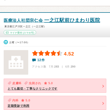
一之江駅前ひまわり医院
医療法人社団宗仁会
東京都江戸川区一之江（一之江駅）
マイナ受付
(スマホ可)
土曜（〜17:00）
4.52
12件
アクセス数 7月:
283
| 6月:
290
皮膚科
虫刺され
5.0
とても親切・丁寧なクリニックです
内科
5.0
定期受診で利用