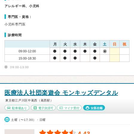
アレルギー科、小児科
専門医・資格：
小児科専門医
診療時間
月
火
水
木
金
土
日
祝
09:00-12:00
15:00-18:30
09:00-13:00
医療法人社団楽遊会 モンキッズデンタル
東京都江戸川区中葛西（葛西駅）
駐車場あり
電子決済可
マイナ受付
女医在籍
土曜（〜17:30）・日曜
4.43