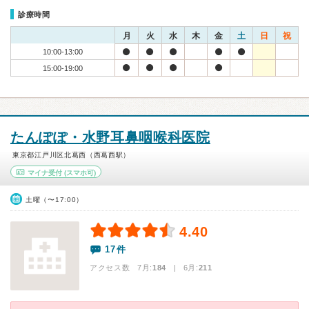
診療時間
月
火
水
木
金
土
日
祝
10:00-13:00
15:00-19:00
たんぽぽ・水野耳鼻咽喉科医院
東京都江戸川区北葛西（西葛西駅）
マイナ受付
(スマホ可)
土曜（〜17:00）
4.40
17件
アクセス数 7月:
184
| 6月:
211