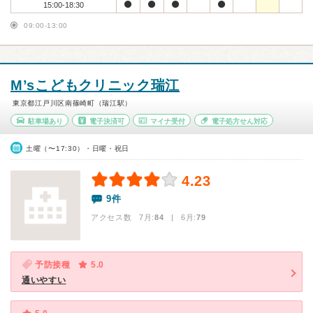
15:00-18:30
09:00-13:00
M’sこどもクリニック瑞江
東京都江戸川区南篠崎町（瑞江駅）
駐車場あり
電子決済可
マイナ受付
電子処方せん対応
土曜（〜17:30）・日曜・祝日
4.23
9件
アクセス数 7月:
84
| 6月:
79
予防接種
5.0
通いやすい