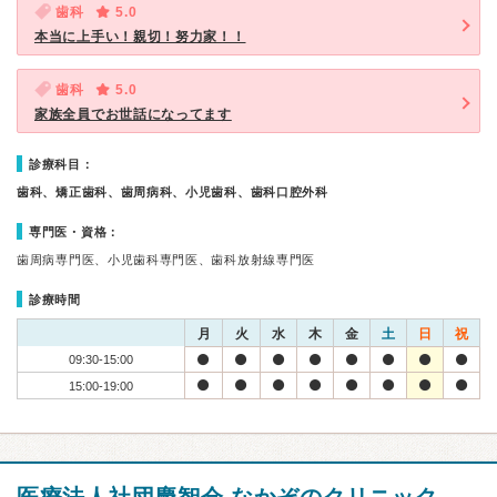
歯科
5.0
本当に上手い！親切！努力家！！
歯科
5.0
家族全員でお世話になってます
診療科目：
歯科、矯正歯科、歯周病科、小児歯科、歯科口腔外科
専門医・資格：
歯周病専門医、小児歯科専門医、歯科放射線専門医
診療時間
月
火
水
木
金
土
日
祝
09:30-15:00
15:00-19:00