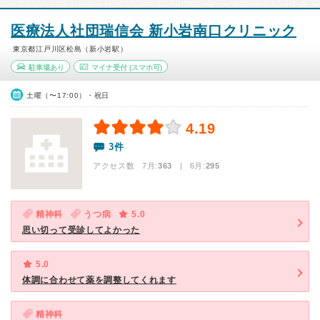
医療法人社団瑞信会 新小岩南口クリニック
東京都江戸川区松島（新小岩駅）
駐車場あり
マイナ受付
(スマホ可)
土曜（〜17:00）・祝日
4.19
3件
アクセス数 7月:
363
| 6月:
295
精神科
うつ病
5.0
思い切って受診してよかった
5.0
体調に合わせて薬を調整してくれます
精神科