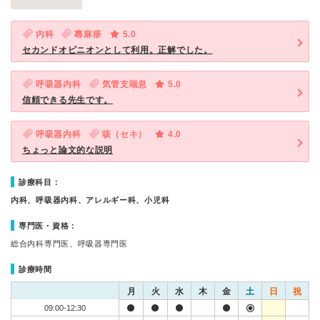
内科
蕁麻疹
5.0
セカンドオピニオンとして利用。正解でした。
呼吸器内科
気管支喘息
5.0
信頼できる先生です。
呼吸器内科
咳（セキ）
4.0
ちょっと論文的な説明
診療科目：
内科、呼吸器内科、アレルギー科、小児科
専門医・資格：
総合内科専門医、呼吸器専門医
診療時間
月
火
水
木
金
土
日
祝
09:00-12:30