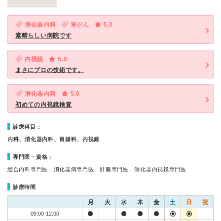
消化器内科
胃がん
5.0
素晴らしい病院です
内視鏡
5.0
まさにプロの技術です。
消化器内科
5.0
初めての内視鏡検査
診療科目：
内科、消化器内科、胃腸科、内視鏡
専門医・資格：
総合内科専門医、消化器病専門医、肝臓専門医、消化器内視鏡専門医
診療時間
月
火
水
木
金
土
日
祝
09:00-12:00