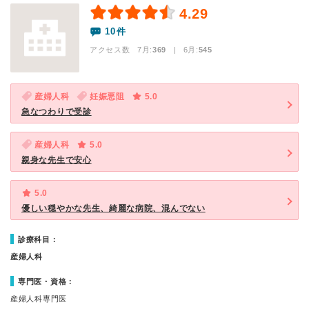
4.29
10件
アクセス数 7月:
369
| 6月:
545
産婦人科
妊娠悪阻
5.0
急なつわりで受診
産婦人科
5.0
親身な先生で安心
5.0
優しい穏やかな先生、綺麗な病院、混んでない
診療科目：
産婦人科
専門医・資格：
産婦人科専門医