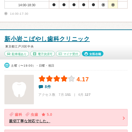
14:00-18:30
14:00-17:30
新小岩こばやし歯科クリニック
東京都江戸川区中央
駐車場あり
電子決済可
マイナ受付
女医在籍
土曜（〜19:00）・日曜・祝日
4.17
8件
アクセス数 7月:
151
| 6月:
127
歯科
虫歯
5.0
親切丁寧な対応でした。