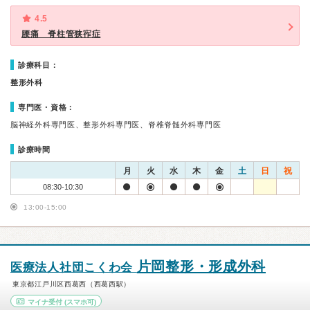
4.5
腰痛 脊柱管狭宱症
診療科目：
整形外科
専門医・資格：
脳神経外科専門医、整形外科専門医、脊椎脊髄外科専門医
診療時間
月
火
水
木
金
土
日
祝
08:30-10:30
13:00-15:00
片岡整形・形成外科
医療法人社団こくわ会
東京都江戸川区西葛西（西葛西駅）
マイナ受付
(スマホ可)