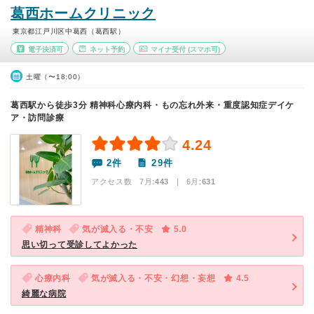
葛西ホームクリニック
東京都江戸川区中葛西（葛西駅）
電子決済可
ネット予約
マイナ受付
(スマホ可)
土曜（〜18:00）
葛西駅から徒歩3分 精神科心療内科・もの忘れ外来・重度認知症デイケ
ア・訪問診療
4.24
2件
29件
アクセス数 7月:
443
| 6月:
631
精神科
気が滅入る・不安
5.0
思い切って受診してよかった
心療内科
気が滅入る・不安・幻想・妄想
4.5
綺麗な病院