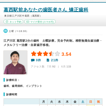
葛西駅前あなたの歯医者さん 矯正歯科
東京都江戸川区中葛西（葛西駅）
ネット予約
マイナ受付
(スマホ可)
土曜（〜18:30）
江戸川区 葛西駅2分の歯科 土曜診療。完全予約制。精密無痛虫歯治療・
メタルフリー治療・自家歯牙移植。
3.54
0件
21件
アクセス数 7月:
92
| 6月:
115
診療科目：
歯科、歯周病科、インプラント
診療時間
月
火
水
木
金
土
日
祝