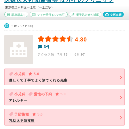
医療法人社団慶智会 なかぞのクリニック
東京都江戸川区一之江（一之江駅）
駐車場あり
マイナ受付
(スマホ可)
電子処方せん対応
女医在籍
土曜（〜12:30）
4.30
6件
アクセス数 7月:
78
| 6月:
97
小児科
5.0
優しくて丁寧でよく診てくれる先生
小児科
慢性の下痢
5.0
アレルギー
予防接種
5.0
乳幼児予防接種