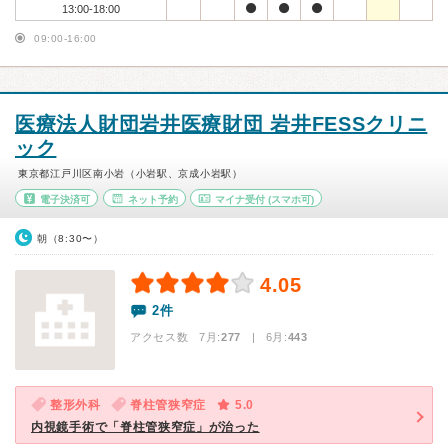
13:00-18:00
09:00-16:00
医療法人財団岩井医療財団 岩井FESSクリニ
ック
東京都江戸川区南小岩（小岩駅、京成小岩駅）
電子決済可
ネット予約
マイナ受付
(スマホ可)
朝（8:30〜）
4.05
2件
アクセス数 7月:
277
| 6月:
443
整形外科
脊柱管狭窄症
5.0
内視鏡手術で「脊柱管狭窄症」が治った