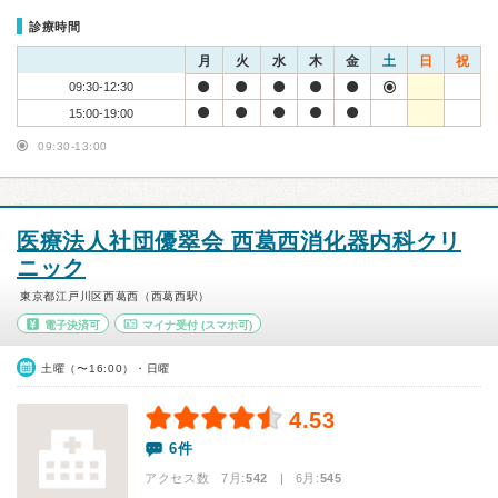
診療時間
月
火
水
木
金
土
日
祝
09:30-12:30
15:00-19:00
09:30-13:00
医療法人社団優翠会 西葛西消化器内科クリ
ニック
東京都江戸川区西葛西（西葛西駅）
電子決済可
マイナ受付
(スマホ可)
土曜（〜16:00）・日曜
4.53
6件
アクセス数 7月:
542
| 6月:
545