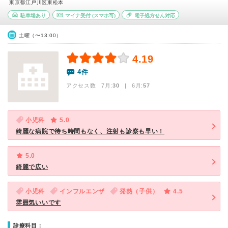
東京都江戸川区東松本
駐車場あり
マイナ受付
(スマホ可)
電子処方せん対応
土曜（〜13:00）
4.19
4件
アクセス数 7月:
30
| 6月:
57
小児科
5.0
綺麗な病院で待ち時間もなく、注射も診察も早い！
5.0
綺麗で広い
小児科
インフルエンザ
発熱（子供）
4.5
雰囲気いいです
診療科目：