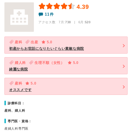
4.39
11件
アクセス数 7月:
738
| 6月:
520
産科
出産
5.0
初産からお世話になりたいぐらい素敵な病院
婦人科
生理不順（女性）
5.0
綺麗な病院
産科
5.0
オススメです
診療科目：
産科、婦人科
専門医・資格：
産婦人科専門医