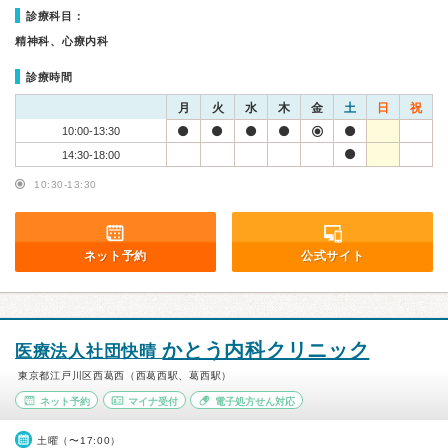
診療科目：
精神科、心療内科
診療時間
月
火
水
木
金
土
日
祝
10:00-13:30
14:30-18:00
10:30-13:30
ネット予約
公式サイト
かとう内科クリニック
医療法人社団快晴
東京都江戸川区西葛西（西葛西駅、葛西駅）
ネット予約
マイナ受付
電子処方せん対応
土曜（〜17:00）