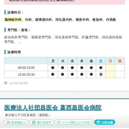
診療科目：
脳神経外科
、内科、循環器内科、消化器内科、整形外科、救急科、内視鏡
専門医・資格：
総合内科専門医、循環器専門医、消化器病専門医、肝臓専門医、消化器内視鏡
専門医、…
診療時間
月
火
水
木
金
土
日
祝
09:00-13:00
14:30-20:30
14:30-19:00
医療法人社団昌医会 葛西昌医会病院
東京都江戸川区東葛西（葛西駅）
駐車場あり
電子決済可
マイナ受付
(スマホ可)
女医在籍