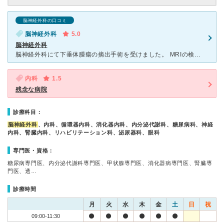
脳神経外科の口コミ
脳神経外科
5.0
脳神経外科
脳神経外科にて下垂体腫瘍の摘出手術を受けました。 MRIの検査を手術後も定期的に受けています。 こちらの病院は脳神経外科医の先生方が素晴らしいと地元でも有名で、安心して手術を決めました。 想定内
内科
1.5
残念な病院
診療科目：
脳神経外科
、内科、循環器内科、消化器内科、内分泌代謝科、糖尿病科、神経
内科、腎臓内科、リハビリテーション科、泌尿器科、眼科
専門医・資格：
糖尿病専門医、内分泌代謝科専門医、甲状腺専門医、消化器病専門医、腎臓専
門医、透…
診療時間
月
火
水
木
金
土
日
祝
09:00-11:30