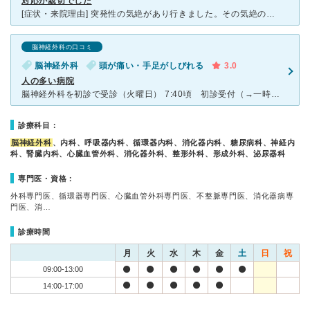
対応が親切でした
[症状・来院理由] 突発性の気絶があり行きました。その気絶の症状とは別に、下垂体が普通の人よりも大きく、経過観察が必要と診断されました。 可能性を絞らず、CT,MRIなどあらゆる検査を行ってくれま
脳神経外科の口コミ
脳神経外科
頭が痛い・手足がしびれる
3.0
人の多い病院
脳神経外科を初診で受診（火曜日） 7:40頃 初診受付（→一時自宅帰宅） 9:00 診察開始時間に合わせて病院へ 9:30 診察 9:40 MRI検査（約15分） 12:30
診療科目：
脳神経外科
、内科、呼吸器内科、循環器内科、消化器内科、糖尿病科、神経内
科、腎臓内科、心臓血管外科、消化器外科、整形外科、形成外科、泌尿器科
専門医・資格：
外科専門医、循環器専門医、心臓血管外科専門医、不整脈専門医、消化器病専
門医、消…
診療時間
月
火
水
木
金
土
日
祝
09:00-13:00
14:00-17:00