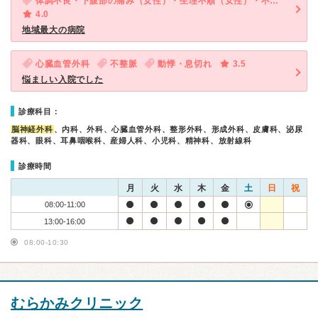
体調不良・下腹部の痛み（女性）・生理不順（女性）・不性器出血（女性）
4.0
地域最大の病院
心臓血管外科
不整脈
動悸・息切れ
3.5
悩ましい入院でした
診療科目：
脳神経外科
、内科、外科、心臓血管外科、整形外科、形成外科、皮膚科、泌尿
器科、眼科、耳鼻咽喉科、産婦人科、小児科、精神科、放射線科
診療時間
月
火
水
木
金
土
日
祝
08:00-11:00
13:00-16:00
08:00-10:30
むらかみクリニック