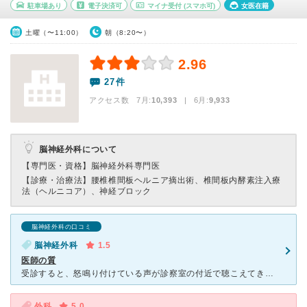
駐車場あり
電子決済可
マイナ受付
(スマホ可)
女医在籍
土曜（〜11:00）
朝（8:20〜）
2.96
27件
アクセス数 7月:
10,393
| 6月:
9,933
脳神経外科について
【専門医・資格】
脳神経外科専門医
【診療・治療法】
腰椎椎間板ヘルニア摘出術、椎間板内酵素注入療
法（ヘルニコア）、神経ブロック
脳神経外科の口コミ
脳神経外科
1.5
医師の質
受診すると、怒鳴り付けている声が診察室の付近で聴こえてきました。 待ち時間もとても長くただでさえ疲れているのに余計に疲れてしまいました。 いざ受診すると、可もなく不可もなくというような感じでしたが
外科
5.0