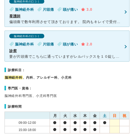
脳神経外科の口コミ
脳神経外科
片頭痛
頭が痛い
3.0
看護師
偏頭痛で数年利用させて頂きております。 院内もキレイで受付や先生も良く会計も早くとても良いです。 しかし残念なのことは看護師です。 今回も頭痛が酷く早く薬を貰って帰りたいと思い来院、 他の患者
脳神経外科の口コミ
脳神経外科
片頭痛
頭が痛い
2.0
診察
妻が片頭痛でこちらに通っていますがレルパックスを１０錠しかもらえません。 ほかのクリニックにも行ったことがありこちらは２０錠までもらえました。 ですがそちらは待ち時間が長い為、専門のむらか
診療科目：
脳神経外科
、内科、アレルギー科、小児科
専門医・資格：
脳神経外科専門医、小児科専門医
診療時間
月
火
水
木
金
土
日
祝
09:00-12:00
15:00-18:00