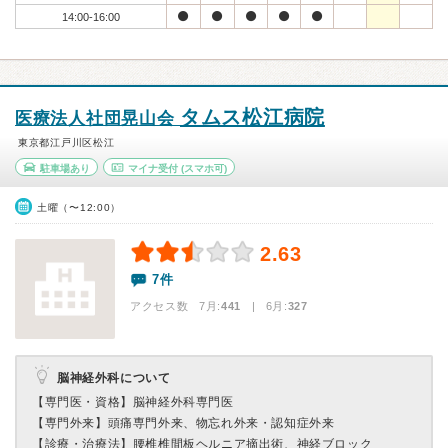
14:00-16:00
タムス松江病院
医療法人社団晃山会
東京都江戸川区松江
駐車場あり
マイナ受付
(スマホ可)
土曜（〜12:00）
2.63
7件
アクセス数 7月:
441
| 6月:
327
脳神経外科について
【専門医・資格】
脳神経外科専門医
【専門外来】
頭痛専門外来、物忘れ外来・認知症外来
【診療・治療法】
腰椎椎間板ヘルニア摘出術、神経ブロック