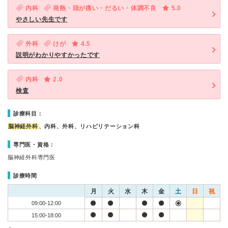
内科
発熱・頭が痛い・だるい・体調不良
5.0
やさしい先生です
外科
けが
4.5
説明がわかりやすかったです
内科
2.0
検査
診療科目：
脳神経外科
、内科、外科、リハビリテーション科
専門医・資格：
脳神経外科専門医
診療時間
月
火
水
木
金
土
日
祝
09:00-12:00
15:00-18:00