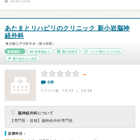
09:00-13:00
あたまとリハビリのクリニック 新小岩脳神
経外科
東京都江戸川区中央（新小岩駅）
新規開院！
駐車場あり
電子決済可
マイナ受付
(スマホ可)
電子処方せん対応
－
0件
アクセス数 7月:
17
| 6月:
24
脳神経外科について
【専門医・資格】
脳神経外科専門医
診療科目：