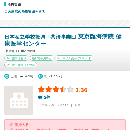
治療実績
この病院の治療実績を見る
東京臨海病院 健
日本私立学校振興・共済事業団
康医学センター
東京都江戸川区臨海町
駐車場あり
電子決済可
マイナ受付
(スマホ可)
電子処方せん対応
土曜（〜10:30）
朝（8:00〜）
3.36
2件
アクセス数 7月:
37
| 6月:
59
産婦人科