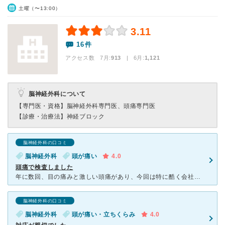
土曜（〜13:00）
3.11
16件
アクセス数 7月:
913
| 6月:
1,121
脳神経外科について
【専門医・資格】
脳神経外科専門医、頭痛専門医
【診療・治療法】
神経ブロック
脳神経外科の口コミ
脳神経外科
頭が痛い
4.0
頭痛で検査しました
年に数回、目の痛みと激しい頭痛があり、今回は特に酷く会社を休む事になったので一度検査に行こうと思い、調べたところ、江戸川区内の病院では、ＭＲＩの最新機械が設置されていると聞いたので行きました。自宅から
脳神経外科の口コミ
脳神経外科
頭が痛い・立ちくらみ
4.0