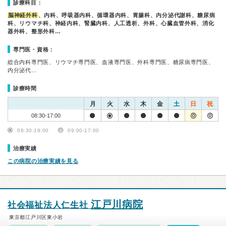
診療科目：
脳神経外科
、内科、呼吸器内科、循環器内科、胃腸科、内分泌代謝科、糖尿病
科、リウマチ科、神経内科、腎臓内科、人工透析、外科、心臓血管外科、消化
器外科、整形外科…
専門医・資格：
総合内科専門医、リウマチ専門医、血液専門医、外科専門医、糖尿病専門医、
内分泌代…
診療時間
月
火
水
木
金
土
日
祝
08:30-17:00
08:30-19:00
09:00-17:00
治療実績
この病院の治療実績を見る
江戸川病院
社会福祉法人仁生社
東京都江戸川区東小岩