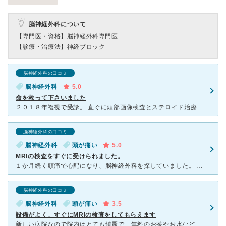
脳神経外科について
【専門医・資格】
脳神経外科専門医
【診療・治療法】
神経ブロック
脳神経外科の口コミ
脳神経外科
5.0
命を救って下さいました
２０１８年複視で受診。 直ぐに頭部画像検査とステロイド治療。 血液検査etc……重症筋無力症と胸腺腫と診断。 直ぐに病気を見つけて下さり、早期治療により毎日元気に暮らしています。 川上先生は優
脳神経外科の口コミ
脳神経外科
頭が痛い
5.0
MRIの検査をすぐに受けられました。
１か月続く頭痛で心配になり、脳神経外科を探していました。 大きい病院だとCTやMRIの検査の予約で２，３週間後になるので 初診時にMRIの検査を受けられました。 先生は物腰が柔らかくとても親切丁
脳神経外科の口コミ
脳神経外科
頭が痛い
3.5
設備がよく、すぐにMRIの検査をしてもらえます
新しい病院なので院内はとても綺麗で、無料のお茶やお水などもおいてあります。常にテレビがついていますが、脳神経外科のためか待合室の照明は少し暗めかもしれません。小学生の息子の頻繁な頭痛が心配になり相談に