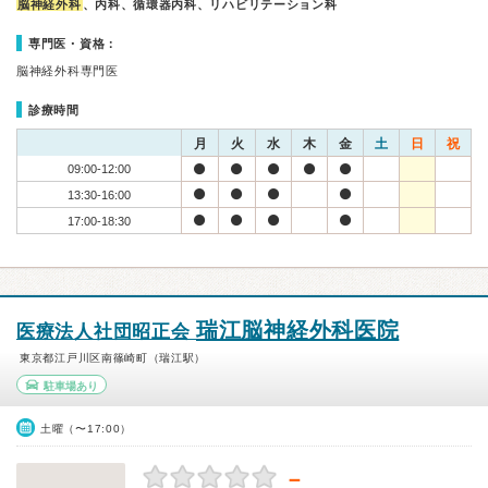
脳神経外科
、内科、循環器内科、リハビリテーション科
専門医・資格：
脳神経外科専門医
診療時間
月
火
水
木
金
土
日
祝
09:00-12:00
13:30-16:00
17:00-18:30
瑞江脳神経外科医院
医療法人社団昭正会
東京都江戸川区南篠崎町（瑞江駅）
駐車場あり
土曜（〜17:00）
－