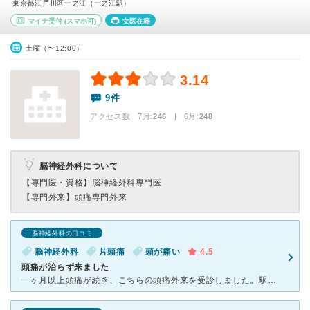
東京都江戸川区一之江（一之江駅）
マイナ受付
(スマホ可)
女医在籍
土曜（〜12:00）
3.14
9件
アクセス数 7月:
246
| 6月:
248
脳神経外科について
【専門医・資格】
脳神経外科専門医
【専門外来】
頭痛専門外来
脳神経外科の口コミ
脳神経外科
片頭痛
頭が痛い
4.5
頭痛が治らず来ました
一ヶ月以上頭痛が続き、こちらの頭痛外来を受診しました。駅近で分かりやすい場所にあります。中もきれいで子どもが遊ぶスペースもありました。頭痛外来では丁寧に診察していただき、テストしたりと以前頭痛で受診し