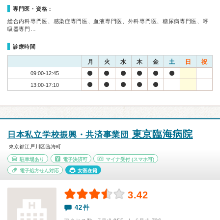
専門医・資格：
総合内科専門医、感染症専門医、血液専門医、外科専門医、糖尿病専門医、呼
吸器専門…
診療時間
月
火
水
木
金
土
日
祝
09:00-12:45
13:00-17:10
東京臨海病院
日本私立学校振興・共済事業団
東京都江戸川区臨海町
駐車場あり
電子決済可
マイナ受付
(スマホ可)
電子処方せん対応
女医在籍
3.42
42件