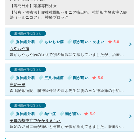
【専門外来】
頭痛専門外来
【診療・治療法】
腰椎椎間板ヘルニア摘出術、椎間板内酵素注入療
法（ヘルニコア）、神経ブロック
脳神経外科の口コミ
脳神経外科
もやもや病
頭が痛い・めまい
5.0
もやもや病
娘がもやもや病の症状で別の病院に受診していましたが、治療が何もできず、絶望しか感じられない中、神にすがる思いで救急で松岡先生に診て頂き手術をして頂きました。 手術してから3ヶ月くらい経ちますが、具合
脳神経外科の口コミ
脳神経外科
三叉神経痛
顔が痛い
5.0
完治一発
森山記念病院、脳神経外科の白水先生に妻の三叉神経痛の手術をして頂きました。 妻は10年間三叉神経痛で苦しんでいましたが遂に右あごが激痛になり、ご飯も話す事も寝る事も出来なくなり、 白水先生に手術し
脳神経外科の口コミ
脳神経外科
熱中症
頭が痛い
5.0
子供の熱中症でかかりました
遠足の翌日に頭が痛いと何度か子供が訴えてきました。腹痛や吐き気もあるようで風邪のひき始めかな？と小児科にかかりましたが喉や耳や異常は無く、対症療法で薬をもらっていましたが、座り込みながら、横になりなが