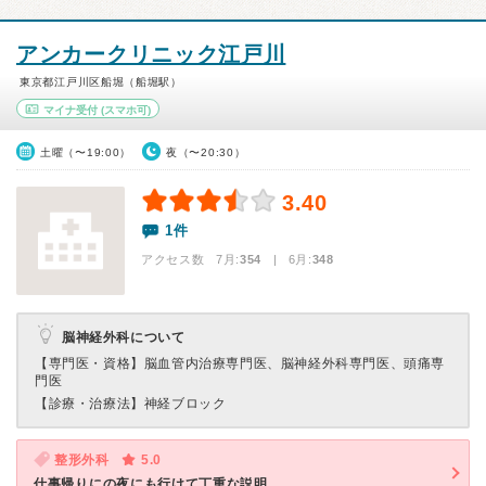
アンカークリニック江戸川
東京都江戸川区船堀（船堀駅）
マイナ受付
(スマホ可)
土曜（〜19:00）
夜（〜20:30）
3.40
1件
アクセス数 7月:
354
| 6月:
348
脳神経外科について
【専門医・資格】
脳血管内治療専門医、脳神経外科専門医、頭痛専
門医
【診療・治療法】
神経ブロック
整形外科
5.0
仕事帰りにの夜にも行けて丁重な説明。