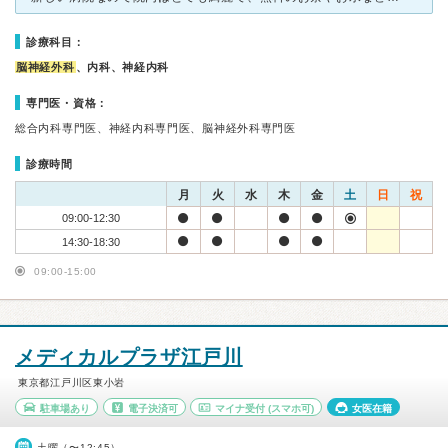
診療科目：
脳神経外科
、内科、神経内科
専門医・資格：
総合内科専門医、神経内科専門医、脳神経外科専門医
診療時間
月
火
水
木
金
土
日
祝
09:00-12:30
14:30-18:30
09:00-15:00
メディカルプラザ江戸川
東京都江戸川区東小岩
駐車場あり
電子決済可
マイナ受付
(スマホ可)
女医在籍
土曜（〜12:45）