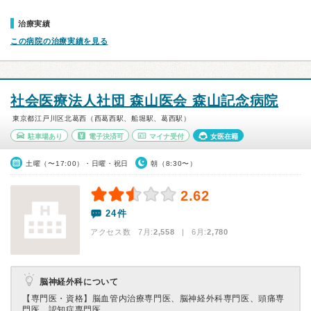
治療実績
この病院の治療実績を見る
社会医療法人社団 森山医会 森山記念病院
東京都江戸川区北葛西（西葛西駅、船堀駅、葛西駅）
駐車場あり
電子決済可
マイナ受付
女医在籍
土曜（〜17:00）・日曜・祝日
朝（8:30〜）
2.62
24件
アクセス数 7月:
2,558
| 6月:
2,780
脳神経外科について
【専門医・資格】
脳血管内治療専門医、脳神経外科専門医、頭痛専
門医、認知症専門医