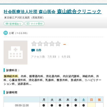
森山総合クリニック
社会医療法人社団 森山医会
東京都江戸川区北葛西（西葛西駅）
駐車場あり
マイナ受付
土曜（〜11:00）
－
0件
アクセス数 7月:
33
| 6月:
21
診療科目：
脳神経外科
、内科、循環器内科、消化器内科、内分泌代謝科、神経内科、外
科、心臓血管外科、消化器外科、乳腺科、整形外科、形成外科、リハビリテー
ション科、泌尿器科…
診療時間
月
火
水
木
金
土
日
祝
09:00-11:00