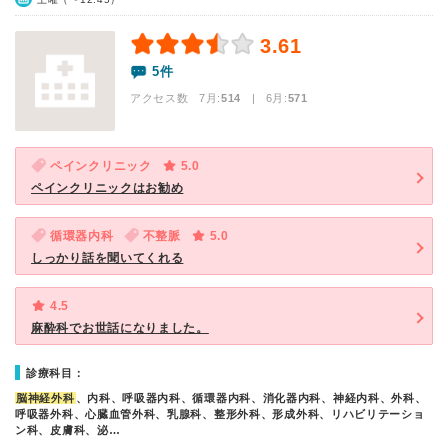
3.61
5件
アクセス数 7月:
514
| 6月:
571
ペインクリニック
5.0
ペインクリニックはお勧め
循環器内科
不整脈
5.0
しっかり話を聞いてくれる
4.5
麻酔科でお世話になりました。
診療科目：
脳神経外科
、内科、呼吸器内科、循環器内科、消化器内科、神経内科、外科、
呼吸器外科、心臓血管外科、乳腺科、整形外科、形成外科、リハビリテーショ
ン科、皮膚科、泌…