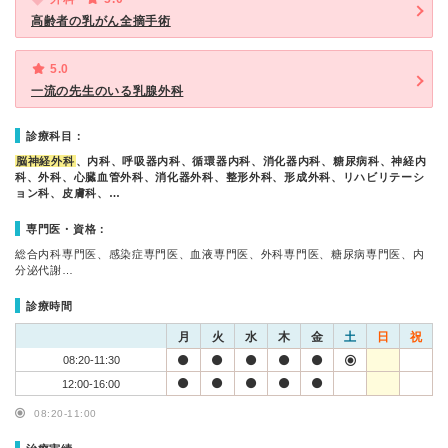
高齢者の乳がん全摘手術
5.0
一流の先生のいる乳腺外科
診療科目：
脳神経外科
、内科、呼吸器内科、循環器内科、消化器内科、糖尿病科、神経内
科、外科、心臓血管外科、消化器外科、整形外科、形成外科、リハビリテーシ
ョン科、皮膚科、…
専門医・資格：
総合内科専門医、感染症専門医、血液専門医、外科専門医、糖尿病専門医、内
分泌代謝…
診療時間
月
火
水
木
金
土
日
祝
08:20-11:30
12:00-16:00
08:20-11:00