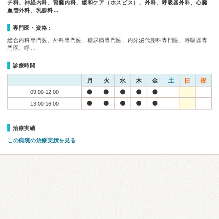
チ科、神経内科、腎臓内科、緩和ケア（ホスピス）、外科、呼吸器外科、心臓
血管外科、乳腺科…
専門医・資格：
総合内科専門医、外科専門医、糖尿病専門医、内分泌代謝科専門医、呼吸器専
門医、呼…
診療時間
月
火
水
木
金
土
日
祝
09:00-12:00
13:00-16:00
治療実績
この病院の治療実績を見る