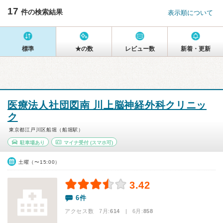
17
件の検索結果
表示順について
標準
★の数
レビュー数
新着・更新
医療法人社団図南 川上脳神経外科クリニッ
ク
東京都江戸川区船堀（船堀駅）
駐車場あり
マイナ受付
(スマホ可)
土曜（〜15:00）
3.42
6件
アクセス数 7月:
614
| 6月:
858