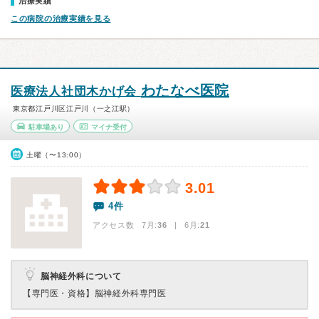
治療実績
この病院の治療実績を見る
わたなべ医院
医療法人社団木かげ会
東京都江戸川区江戸川（一之江駅）
駐車場あり
マイナ受付
土曜（〜13:00）
3.01
4件
アクセス数 7月:
36
| 6月:
21
脳神経外科について
【専門医・資格】
脳神経外科専門医