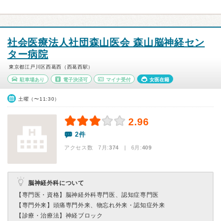
社会医療法人社団森山医会 森山脳神経セン
ター病院
東京都江戸川区西葛西（西葛西駅）
駐車場あり
電子決済可
マイナ受付
女医在籍
土曜（〜11:30）
2.96
2件
アクセス数 7月:
374
| 6月:
409
脳神経外科について
【専門医・資格】
脳神経外科専門医、認知症専門医
【専門外来】
頭痛専門外来、物忘れ外来・認知症外来
【診療・治療法】
神経ブロック