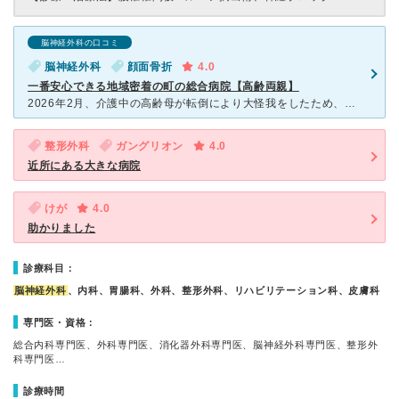
脳神経外科の口コミ
脳神経外科
顔面骨折
4.0
一番安心できる地域密着の町の総合病院【高齢両親】
2026年2月、介護中の高齢母が転倒により大怪我をしたため、外来にかかりました。 顔面骨折、唇の上の裂傷のほか、検査により脳内出血もあり、血腫の状況によっては手術が必要になる可能性もあったため、まず
整形外科
ガングリオン
4.0
近所にある大きな病院
けが
4.0
助かりました
診療科目：
脳神経外科
、内科、胃腸科、外科、整形外科、リハビリテーション科、皮膚科
専門医・資格：
総合内科専門医、外科専門医、消化器外科専門医、脳神経外科専門医、整形外
科専門医…
診療時間