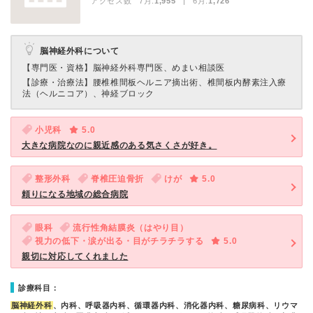
アクセス数 7月:
1,955
| 6月:
1,726
脳神経外科について
【専門医・資格】
脳神経外科専門医、めまい相談医
【診療・治療法】
腰椎椎間板ヘルニア摘出術、椎間板内酵素注入療
法（ヘルニコア）、神経ブロック
小児科
5.0
大きな病院なのに親近感のある気さくさが好き。
整形外科
脊椎圧迫骨折
けが
5.0
頼りになる地域の総合病院
眼科
流行性角結膜炎（はやり目）
視力の低下・涙が出る・目がチラチラする
5.0
親切に対応してくれました
診療科目：
脳神経外科
、内科、呼吸器内科、循環器内科、消化器内科、糖尿病科、リウマ