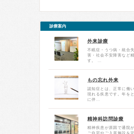
診療案内
外来診療
不眠症・うつ病・統合
害・社会不安障害など
す。 …
もの忘れ外来
認知症とは、正常に働
現れる疾患です。年を
に伴…
精神科訪問診療
精神疾患が原因で通院が
ご自宅やご入居施設を