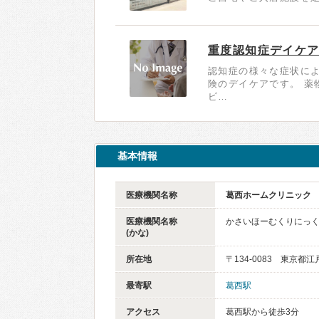
重度認知症デイケ
認知症の様々な症状に
険のデイケアです。 薬
ビ…
基本情報
医療機関名称
葛西ホームクリニック
医療機関名称
かさいほーむくりにっ
(かな)
所在地
〒134-0083 東京都
最寄駅
葛西駅
アクセス
葛西駅から徒歩3分