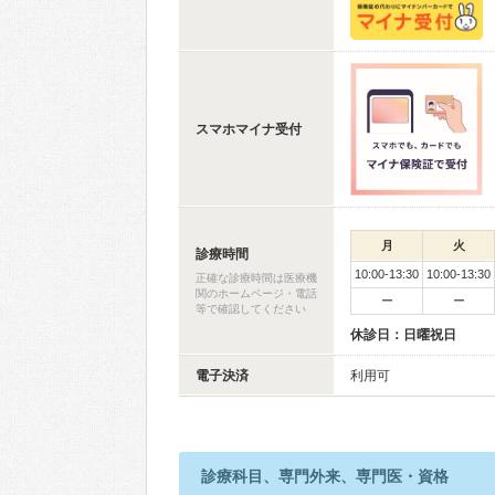
スマホマイナ受付
月
火
診療時間
10:00-13:30
10:00-13:30
正確な診療時間は医療機
関のホームページ・電話
ー
ー
等で確認してください
休診日：日曜祝日
電子決済
利用可
診療科目、専門外来、専門医・資格