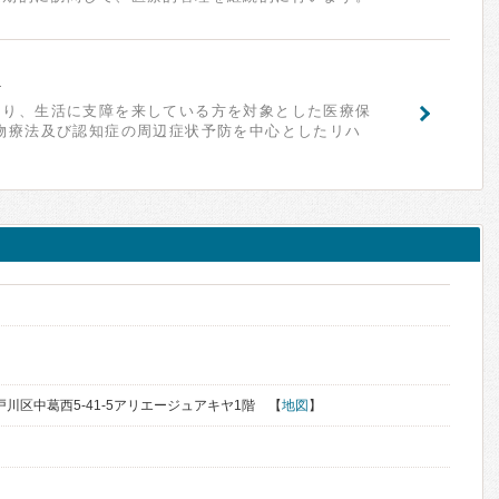
ア
より、生活に支障を来している方を対象とした医療保
物療法及び認知症の周辺症状予防を中心としたリハ
く
江戸川区中葛西5-41-5アリエージュアキヤ1階 【
地図
】