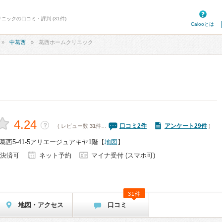
ニックの口コミ・評判 (31件)
Calooとは
中葛西
葛西ホームクリニック
4.24
？
口コミ
2
件
アンケート29件
( レビュー数
31
件…
)
西5-41-5アリエージュアキヤ1階
【
地図
】
決済可
ネット予約
マイナ受付 (スマホ可)
31件
地図・アクセス
口コミ