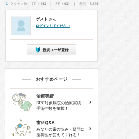
アクセス数 7月：
443
| 6月：
631
| 年間：
5,324
ゲスト
さん
ログインしてください
新規ユーザ登録
おすすめページ
治療実績
DPC対象病院の治療実績・
手術件数を掲載！
歯科Q&A
あなたの歯の悩み・疑問に
歯科医が答えてくれる！