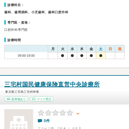
診療科目：
歯科、歯周病科、小児歯科、歯科口腔外科
専門医・資格：
口腔外科専門医
診療時間
月
火
水
木
金
土
日
祝
09:00-19:00
三宅村国民健康保険直営中央診療所
東京都三宅島三宅村神着
駐車場あり
マイナ受付
－
0件
アクセス数 7月:
4
| 6月:
2