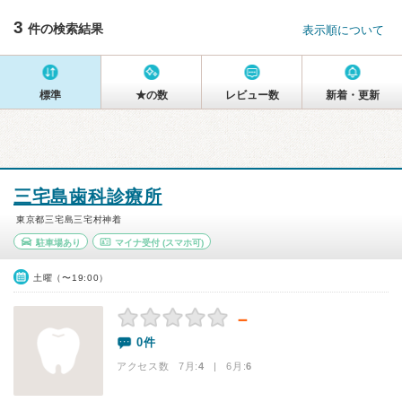
3
件の検索結果
表示順について
標準
★の数
レビュー数
新着・更新
三宅島歯科診療所
東京都三宅島三宅村神着
駐車場あり
マイナ受付
(スマホ可)
土曜（〜19:00）
－
0件
アクセス数 7月:
4
| 6月:
6