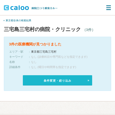
« 東京都全体の検索結果
三宅島三宅村の病院・クリニック
（3件）
3件の医療機関が見つかりました
エリア・駅
東京都三宅島三宅村
キーワード
なし (診療科目や専門医などを指定できます)
名称
なし
詳細条件
なし (曜日や時間帯を指定できます)
条件変更・絞り込み