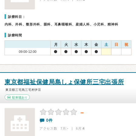
診療科目：
内科、外科、整形外科、眼科、耳鼻咽喉科、産婦人科、小児科、精神科
診療時間
月
火
水
木
金
土
日
祝
09:00-12:00
東京都福祉保健局島しょ保健所三宅出張所
東京都三宅島三宅村伊豆
駐車場あり
－
0件
アクセス数 7月:
-
| 6月:
4