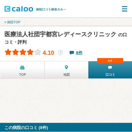
« 病院TOP
医療法人社団宇都宮レディースクリニック
の口
コミ・評判
4.10
8件
？
8件
TOP
地図
口コミ
この病院の口コミ (8件)