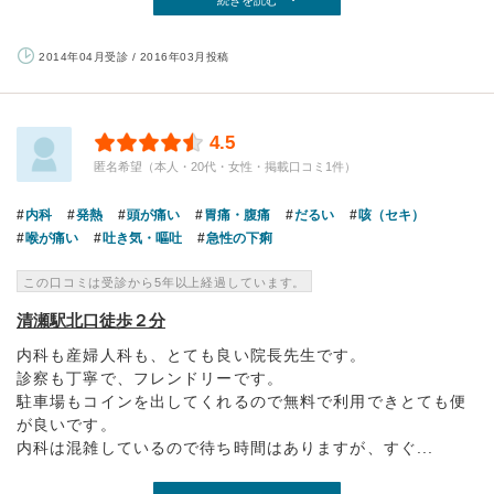
続きを読む
2014年04月受診 / 2016年03月投稿
4.5
匿名希望（本人・20代・女性・掲載口コミ1件）
内科
発熱
頭が痛い
胃痛・腹痛
だるい
咳（セキ）
喉が痛い
吐き気・嘔吐
急性の下痢
この口コミは受診から5年以上経過しています。
清瀬駅北口徒歩２分
内科も産婦人科も、とても良い院長先生です。
診察も丁寧で、フレンドリーです。
駐車場もコインを出してくれるので無料で利用できとても便
が良いです。
内科は混雑しているので待ち時間はありますが、すぐ...