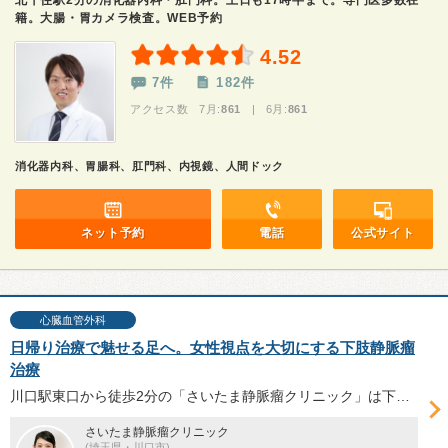
北千住駅2分の消化器内科・肛門科。土日も17時半まで。専門医多数在
籍。大腸・胃カメラ検査。WEB予約
4.52
7件
182件
アクセス数 7月:
861
| 6月:
861
消化器内科、胃腸科、肛門科、内視鏡、人間ドック
ネット予約
電話
公式サイト
心臓血管外科
日帰り治療で魅せる足へ。女性視点を大切にする下肢静脈瘤
治療
川口駅東口から徒歩2分の「さいたま静脈瘤クリニック」は下肢静脈瘤治療に特化して、カテーテル治療やレーザー治療など複数の治療方法を提供している。脚の見た目に多大な影響を与える下肢静脈瘤と、治療方法ごとのメリットを橋本千尋院長に伺った。
さいたま静脈瘤クリニック
(埼玉県・川口市)