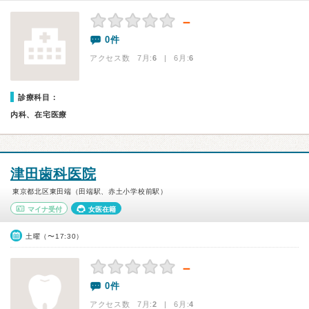
－
0件
アクセス数 7月:
6
| 6月:
6
診療科目：
内科、在宅医療
津田歯科医院
東京都北区東田端（田端駅、赤土小学校前駅）
マイナ受付
女医在籍
土曜（〜17:30）
－
0件
アクセス数 7月:
2
| 6月:
4