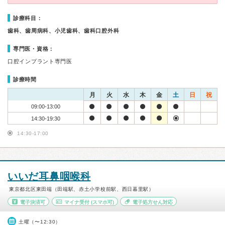
診療科目：
歯科、歯周病科、小児歯科、歯科口腔外科
専門医・資格：
口腔インプラント専門医
診療時間
月
火
水
木
金
土
日
祝
09:00-13:00
14:30-19:30
14:30-17:00
いいだ耳鼻咽喉科
東京都北区東田端（田端駅、赤土小学校前駅、西日暮里駅）
電子決済可
マイナ受付
(スマホ可)
電子処方せん対応
土曜（〜12:30）