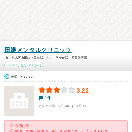
田端メンタルクリニック
東京都北区東田端（田端駅、赤土小学校前駅、西日暮里駅）
マイナ受付
(スマホ可)
土曜（〜13:30）
3.22
1件
アクセス数 7月:
36
| 6月:
31
心療内科
胃痛・腹痛・慢性の下痢・気が滅入る・不安・ストレス