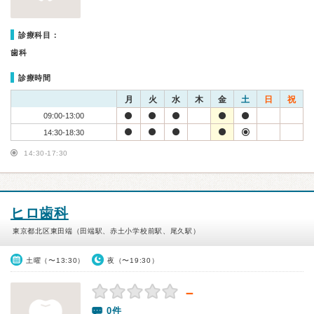
診療科目：
歯科
診療時間
月
火
水
木
金
土
日
祝
09:00-13:00
14:30-18:30
14:30-17:30
ヒロ歯科
東京都北区東田端（田端駅、赤土小学校前駅、尾久駅）
土曜（〜13:30）
夜（〜19:30）
－
0件