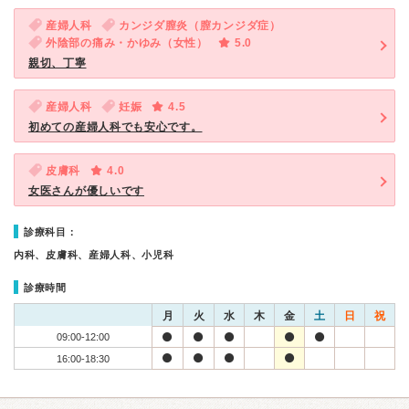
産婦人科
カンジダ膣炎（膣カンジダ症）
外陰部の痛み・かゆみ（女性）
5.0
親切、丁寧
産婦人科
妊娠
4.5
初めての産婦人科でも安心です。
皮膚科
4.0
女医さんが優しいです
診療科目：
内科、皮膚科、産婦人科、小児科
診療時間
月
火
水
木
金
土
日
祝
09:00-12:00
16:00-18:30