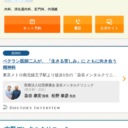
内科、消化器内科、肛門科、内視鏡
ネット予約
電話
公式サイト
精神科
ベテラン医師二人が、 「生きる苦しみ」に ともに向き合う
精神科
東京メトロ南北線王子駅より徒歩1分の「染谷メンタルクリニック」。院長の染谷康宏先生と、かつての院長の同僚であり信頼する友人でもある松野泰彦先生の二人体制で診療を行う。お二人の先生に、同院の特徴や、それぞれがお持ちの理念について伺った。
医療法人社団康優会 染谷メンタルクリニック
(東京都・北区)
染谷 康宏
松野 泰彦
院長
先生