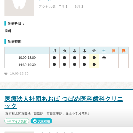
アクセス数 7月:
3
| 6月:
3
診療科目：
歯科
診療時間
月
火
水
木
金
土
日
祝
10:00-13:00
14:30-19:30
10:00-13:30
医療法人社団あおば つばめ医科歯科クリニ
ック
東京都北区東田端（田端駅、西日暮里駅、赤土小学校前駅）
マイナ受付
女医在籍