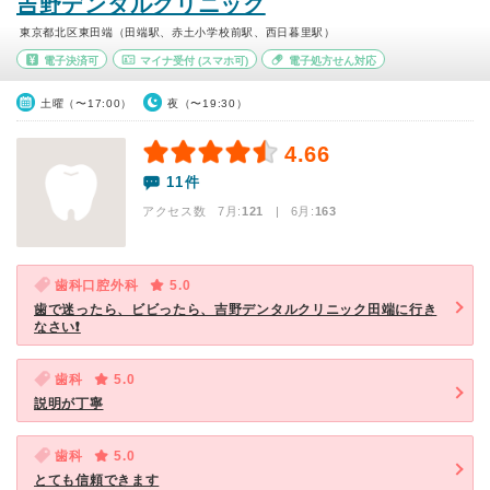
吉野デンタルクリニック
東京都北区東田端（田端駅、赤土小学校前駅、西日暮里駅）
電子決済可
マイナ受付
(スマホ可)
電子処方せん対応
土曜（〜17:00）
夜（〜19:30）
4.66
11件
アクセス数 7月:
121
| 6月:
163
歯科口腔外科
5.0
歯で迷ったら、ビビったら、吉野デンタルクリニック田端に行き
なさい❗️
歯科
5.0
説明が丁寧
歯科
5.0
とても信頼できます