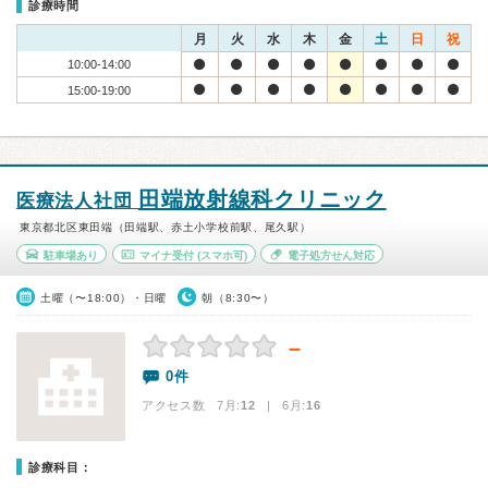
診療時間
月
火
水
木
金
土
日
祝
10:00-14:00
15:00-19:00
田端放射線科クリニック
医療法人社団
東京都北区東田端（田端駅、赤土小学校前駅、尾久駅）
駐車場あり
マイナ受付
(スマホ可)
電子処方せん対応
土曜（〜18:00）・日曜
朝（8:30〜）
－
0件
アクセス数 7月:
12
| 6月:
16
診療科目：