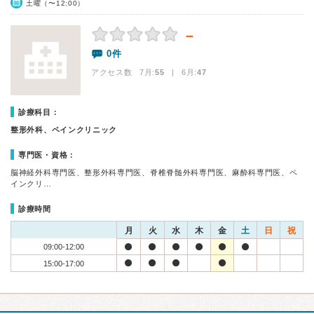
土曜（〜12:00）
－
0件
アクセス数 7月:
55
| 6月:
47
診療科目：
整形外科、ペインクリニック
専門医・資格：
脳神経外科専門医、整形外科専門医、脊椎脊髄外科専門医、麻酔科専門医、ペ
インクリ…
診療時間
月
火
水
木
金
土
日
祝
09:00-12:00
15:00-17:00