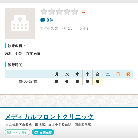
－
0件
アクセス数 7月:
11
| 6月:
2
診療科目：
内科、外科、在宅医療
診療時間
月
火
水
木
金
土
日
祝
09:00-12:30
メディカルフロントクリニック
東京都北区東田端（田端駅、赤土小学校前駅、西日暮里駅）
マイナ受付
女医在籍