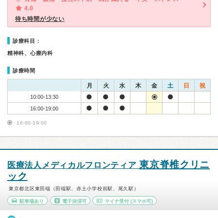
4.0
待ち時間が少ない
診療科目：
精神科、心療内科
診療時間
月
火
水
木
金
土
日
祝
10:00-13:30
16:00-19:00
16:00-19:00
東京脊椎クリニ
医療法人メディカルフロンティア
ック
東京都北区東田端（田端駅、赤土小学校前駅、尾久駅）
駐車場あり
電子決済可
マイナ受付
(スマホ可)