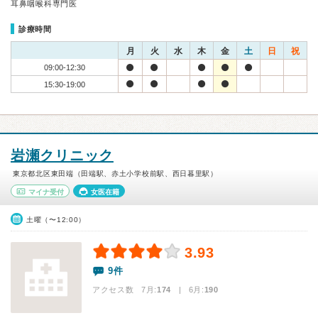
耳鼻咽喉科専門医
診療時間
月
火
水
木
金
土
日
祝
09:00-12:30
15:30-19:00
岩瀬クリニック
東京都北区東田端（田端駅、赤土小学校前駅、西日暮里駅）
マイナ受付
女医在籍
土曜（〜12:00）
3.93
9件
アクセス数 7月:
174
| 6月:
190