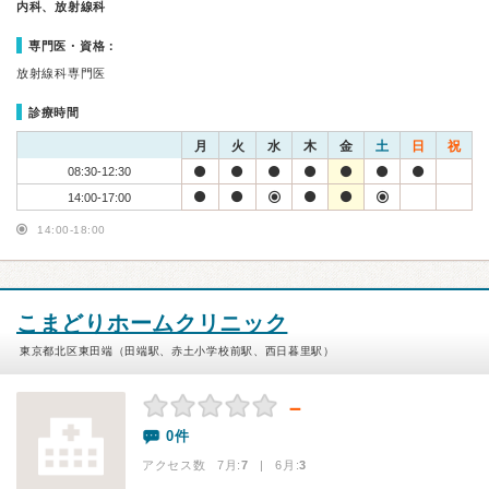
内科、放射線科
専門医・資格：
放射線科専門医
診療時間
月
火
水
木
金
土
日
祝
08:30-12:30
14:00-17:00
14:00-18:00
こまどりホームクリニック
東京都北区東田端（田端駅、赤土小学校前駅、西日暮里駅）
－
0件
アクセス数 7月:
7
| 6月:
3