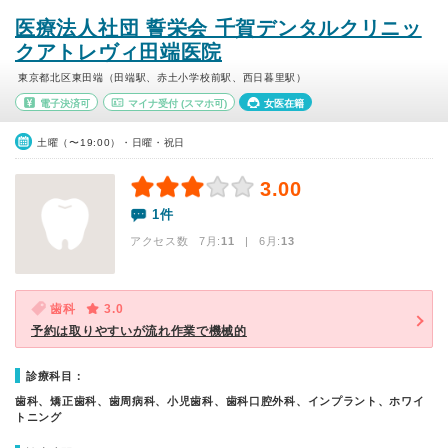
医療法人社団 誓栄会 千賀デンタルクリニッ
クアトレヴィ田端医院
東京都北区東田端（田端駅、赤土小学校前駅、西日暮里駅）
電子決済可
マイナ受付
(スマホ可)
女医在籍
土曜（〜19:00）・日曜・祝日
3.00
1件
アクセス数 7月:
11
| 6月:
13
歯科
3.0
予約は取りやすいが流れ作業で機械的
診療科目：
歯科、矯正歯科、歯周病科、小児歯科、歯科口腔外科、インプラント、ホワイ
トニング