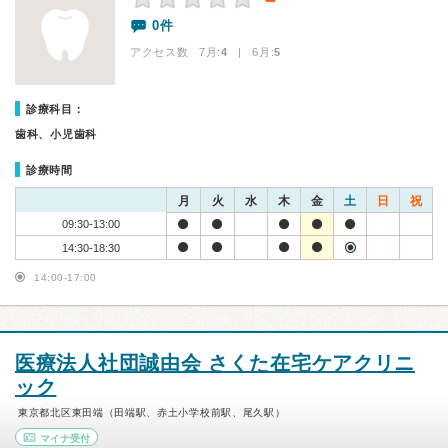
－
0件
アクセス数 7月:
4
| 6月:
5
診療科目：
歯科、小児歯科
診療時間
月
火
水
木
金
土
日
祝
09:30-13:00
14:30-18:30
14:00-17:00
医療法人社団誠由会 さくた在宅ケアクリニ
ック
東京都北区東田端（田端駅、赤土小学校前駅、尾久駅）
マイナ受付