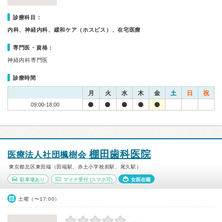
診療科目：
内科、神経内科、緩和ケア（ホスピス）、在宅医療
専門医・資格：
神経内科専門医
診療時間
月
火
水
木
金
土
日
祝
09:00-18:00
棚田歯科医院
医療法人社団楓樹会
東京都北区東田端（田端駅、赤土小学校前駅、尾久駅）
駐車場あり
マイナ受付
(スマホ可)
女医在籍
土曜（〜17:00）