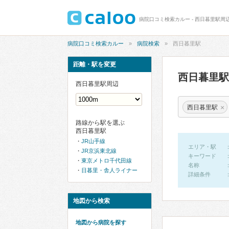
病院口コミ検索カルー - 西日暮里駅周
病院口コミ検索カルー
病院検索
西日暮里駅
距離・駅を変更
西日暮里
西日暮里駅周辺
×
西日暮里駅
路線から駅を選ぶ
西日暮里駅
JR山手線
エリア・駅
JR京浜東北線
キーワード
東京メトロ千代田線
名称
日暮里・舎人ライナー
詳細条件
地図から検索
地図から病院を探す