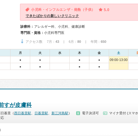
小児科・インフルエンザ・発熱（子供）
5.0
できたばかりの新しいクリニック
診療科：
アレルギー科、小児科、健康診断
専門医・資格：
小児科専門医
アクセス数 7月：
43
| 6月：
80
| 年間：
650
月
火
水
木
金
土
09:00-13:00
●
●
●
●
●
●
●
●
前すが皮膚科
西日暮里（
西日暮里駅
、
日暮里駅
、
新三河島駅
）
電子決済可
マイナ受付 (スマホ
対応
0）