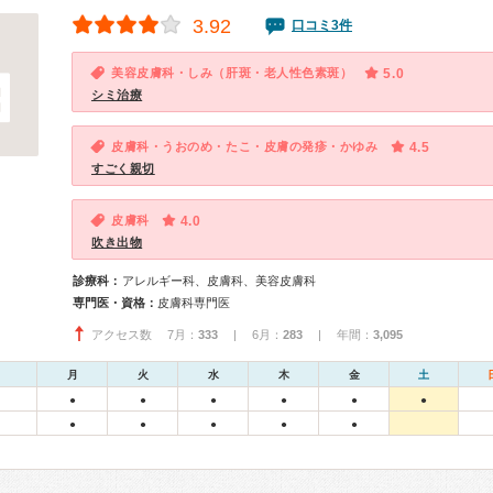
3.92
口コミ3件
美容皮膚科・しみ（肝斑・老人性色素斑）
5.0
シミ治療
皮膚科・うおのめ・たこ・皮膚の発疹・かゆみ
4.5
すごく親切
皮膚科
4.0
吹き出物
診療科：
アレルギー科、皮膚科、美容皮膚科
専門医・資格：
皮膚科専門医
アクセス数 7月：
333
| 6月：
283
| 年間：
3,095
月
火
水
木
金
土
●
●
●
●
●
●
●
●
●
●
●