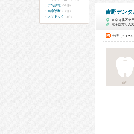
予防接種
(56件)
健康診断
吉野デンタ
(10件)
人間ドック
(3件)
東京都北区東
電子処方せん
土曜（〜17:0
歯科