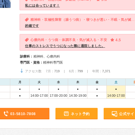
私には合っています！
精神科・双極性障害（躁うつ病）・寝つきが悪い・不眠・気が滅入る・不安・気分が異常に高揚している
的確です
心療内科・うつ病・体調不良・気が滅入る・不安
4.5
仕事のストレスでうつになった際に通院しました。
診療科：
精神科、心療内科
専門医・資格：
精神科専門医
アクセス数 7月：
719
| 6月：
799
| 年間：
7,371
月
火
水
木
金
土
●
●
●
●
●
●
14:00-17:00
17:00-20:00
14:30-19:00
14:00-17:00
●
●
03-5810-7808
ネット予約
公式サイ