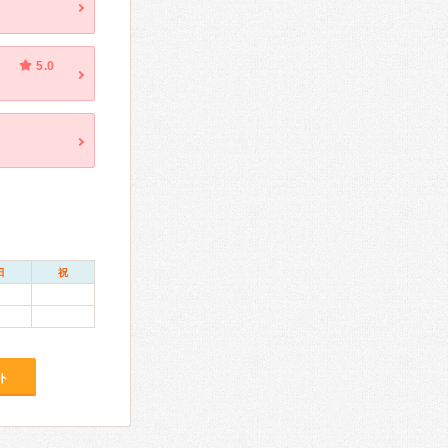
5.0
日
祝
ト