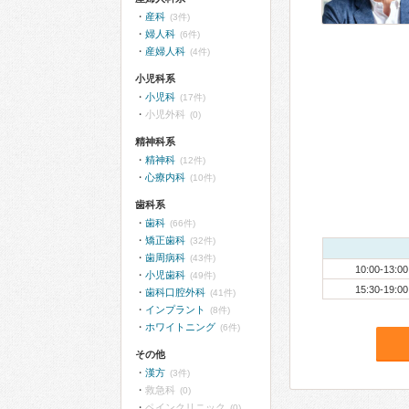
産科
(3件)
婦人科
(6件)
産婦人科
(4件)
小児科系
小児科
(17件)
小児外科
(0)
精神科系
精神科
(12件)
心療内科
(10件)
歯科系
歯科
(66件)
矯正歯科
(32件)
歯周病科
(43件)
10:00-13:00
小児歯科
(49件)
15:30-19:00
歯科口腔外科
(41件)
インプラント
(8件)
ホワイトニング
(6件)
その他
漢方
(3件)
救急科
(0)
ペインクリニック
(0)