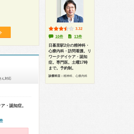
3.32
ト
10件
13件
日暮里駅2分の精神科・
心療内科・訪問看護。リ
ワークデイケア・認知
症。専門医。土曜17時
まで。予約制。
診療科目：
精神科、心療内科
せん対応
ケア・認知症。
件