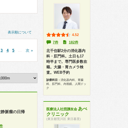
表示順について
4.52
7件
182件
3
4
5
…
次 »
北千住駅2分の消化器内
科・肛門科。土日も17
時半まで。専門医多数在
籍。大腸・胃カメラ検
査。WEB予約
診療科目：
消化器内科、胃腸
科、肛門科、内視鏡、人間ドッ
ク
あべ
医療法人社団讃友会
肢静脈瘤の日帰
クリニック
(東京都荒川区 東日暮里)
件