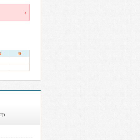
日
祝
可)