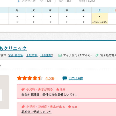
アクセス数 7月：
121
| 6月：
163
| 年間：
1,272
月
火
水
木
金
土
●
●
●
●
●
●
14:30-17:00
●
●
●
●
●
もクリニック
千駄木（
西日暮里駅
、
千駄木駅
、
日暮里駅
）
マイナ受付 (スマホ可)
電子処方せ
0）
4.39
口コミ4件
小児科・鼻水が出る
5.0
先生や看護師、受付の方全員優しいです。
小児科・花粉症・鼻水が出る
5.0
花粉症で受診しました