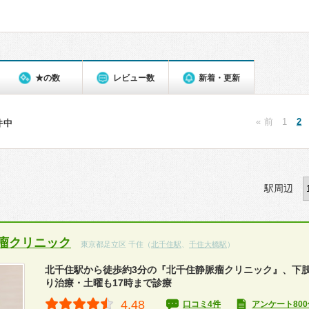
★の数
レビュー数
新着・更新
« 前
1
2
8件中
駅周辺
瘤クリニック
東京都足立区 千住（
北千住駅
、
千住大橋駅
）
北千住駅から徒歩約3分の『北千住静脈瘤クリニック』、下
り治療・土曜も17時まで診療
4.48
口コミ4件
アンケート800