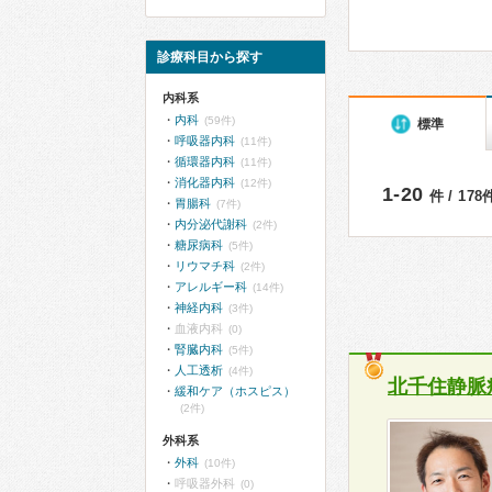
診療科目から探す
内科系
内科
(59件)
標準
呼吸器内科
(11件)
循環器内科
(11件)
消化器内科
(12件)
1-20
件 / 17
胃腸科
(7件)
内分泌代謝科
(2件)
糖尿病科
(5件)
リウマチ科
(2件)
アレルギー科
(14件)
神経内科
(3件)
血液内科
(0)
腎臓内科
(5件)
人工透析
(4件)
北千住静脈
緩和ケア（ホスピス）
(2件)
外科系
外科
(10件)
呼吸器外科
(0)