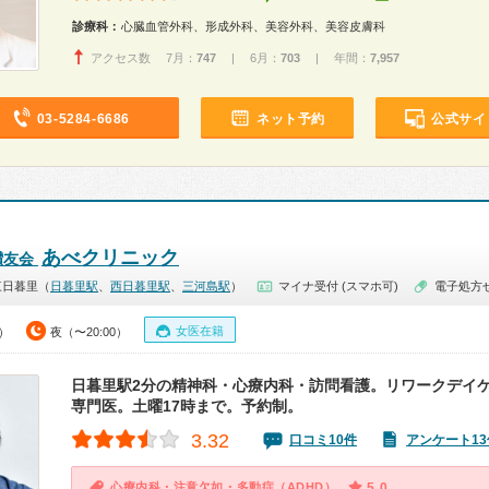
診療科：
心臓血管外科、形成外科、美容外科、美容皮膚科
アクセス数 7月：
747
| 6月：
703
| 年間：
7,957
03-5284-6686
ネット予約
公式サイ
あべクリニック
讃友会
東日暮里（
日暮里駅
、
西日暮里駅
、
三河島駅
）
マイナ受付 (スマホ可)
電子処方
女医在籍
0）
夜（〜20:00）
日暮里駅2分の精神科・心療内科・訪問看護。リワークデイ
専門医。土曜17時まで。予約制。
3.32
口コミ10件
アンケート13
心療内科・注意欠如・多動症（ADHD）
5.0