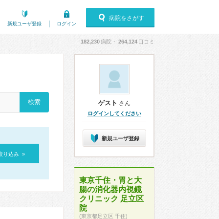
病院をさがす
新規ユーザ登録
ログイン
182,230
病院・
264,124
口コミ
ゲスト
さん
ログインしてください
新規ユーザ登録
絞り込み »
東京千住・胃と大
腸の消化器内視鏡
クリニック 足立区
院
(東京都足立区 千住)