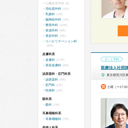
心臓血管外科
(0)
消化器外科
(1件)
乳腺科
(1件)
脳神経外科
(1件)
整形外科
(10件)
形成外科
(5件)
美容外科
(3件)
リハビリテーション科
(6件)
皮膚科系
ネット予約
皮膚科
(17件)
美容皮膚科
(9件)
医療法人社団
泌尿器科・肛門科系
東京都荒川区
泌尿器科
(8件)
肛門科
(2件)
土曜（〜17:0
性病科
(3件)
眼科系
眼科
(7件)
耳鼻咽喉科系
耳鼻咽喉科
(7件)
産婦人科系