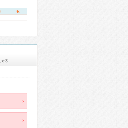
日
祝
ん対応