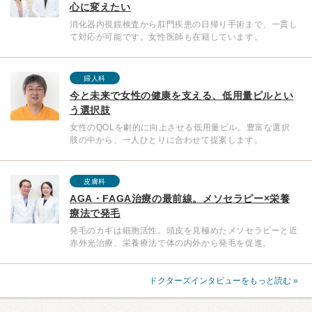
心に変えたい
消化器内視鏡検査から肛門疾患の日帰り手術まで、一貫し
て対応が可能です。女性医師も在籍しています。
婦人科
今と未来で女性の健康を支える、低用量ピルとい
う選択肢
女性のQOLを劇的に向上させる低用量ピル。豊富な選択
肢の中から、一人ひとりに合わせて提案します。
皮膚科
AGA・FAGA治療の最前線。メソセラピー×栄養
療法で発毛
発毛のカギは細胞活性。頭皮を見極めたメソセラピーと近
赤外光治療、栄養療法で体の内外から発毛を促進。
ドクターズインタビューをもっと読む »