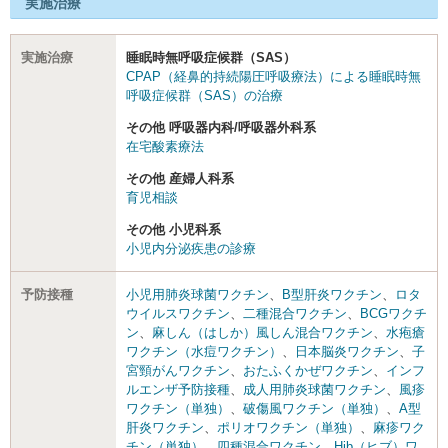
実施治療
実施治療
睡眠時無呼吸症候群（SAS）
CPAP（経鼻的持続陽圧呼吸療法）による睡眠時無
呼吸症候群（SAS）の治療
その他 呼吸器内科/呼吸器外科系
在宅酸素療法
その他 産婦人科系
育児相談
その他 小児科系
小児内分泌疾患の診療
予防接種
小児用肺炎球菌ワクチン
、
B型肝炎ワクチン
、
ロタ
ウイルスワクチン
、
二種混合ワクチン
、
BCGワクチ
ン
、
麻しん（はしか）風しん混合ワクチン
、
水疱瘡
ワクチン（水痘ワクチン）
、
日本脳炎ワクチン
、
子
宮頸がんワクチン
、
おたふくかぜワクチン
、
インフ
ルエンザ予防接種
、
成人用肺炎球菌ワクチン
、
風疹
ワクチン（単独）
、
破傷風ワクチン（単独）
、
A型
肝炎ワクチン
、
ポリオワクチン（単独）
、
麻疹ワク
チン（単独）
、
四種混合ワクチン
、
Hib（ヒブ）ワ