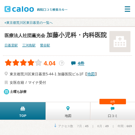
«東京都荒川区東日暮里の一覧へ
加藤小児科・内科医院
医療法人社団薫光会
日暮里駅
三河島駅
鶯谷駅
4.04
4件
？
地図
東京都荒川区東日暮里5-44-1 加藤医院ビル1F【
】
女医在籍
マイナ受付
土曜も診療
4件
TOP
地図
口コミ
アクセス数 7月：
45
| 6月：
49
| 年間：
669