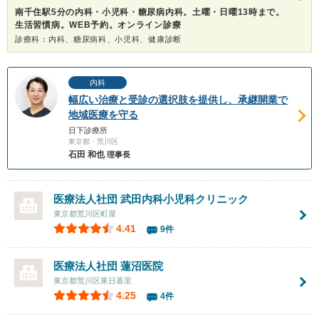
南千住駅5分の内科・小児科・糖尿病内科。土曜・日曜13時まで。
生活習慣病。WEB予約。オンライン診療
診療科：内科、糖尿病科、小児科、健康診断
内科
幅広い治療と受診の選択肢を提供し、承継開業で
地域医療を守る
日下診療所
東京都・荒川区
石田 和也
理事長
医療法人社団 武田内科小児科クリニック
東京都荒川区町屋
4.41
9件
医療法人社団
蓮沼医院
東京都荒川区東日暮里
4.25
4件