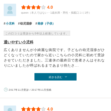
4.0
queen（本人ではない・1歳未満・男性・掲載口コミ1件）
小児科
幼児湿疹
発疹（子供）
この口コミは受診から5年以上経過しています。
通いやすい小児科
広くありませんが小綺麗な病院です。子どもの幼児湿疹がひ
どくなっていたので家から近いこちらの小児科に初めて受診
させていただきました。三連休の最終日で患者さんはそれな
りにいましたが呼ばれるまであまり待たさ...
続きを読む
2017年11月受診 / 2017年11月投稿
4.0