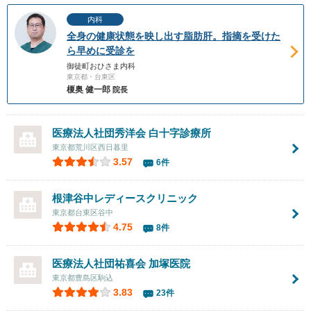
内科
全身の健康状態を映し出す脂肪肝。指摘を受けた
ら早めに受診を
御徒町おひさま内科
東京都・台東区
榎奥 健一郎
院長
医療法人社団秀洋会
白十字診療所
東京都荒川区西日暮里
3.57
6件
根津谷中レディースクリニック
東京都台東区谷中
4.75
8件
医療法人社団祐喜会
加塚医院
東京都豊島区駒込
3.83
23件