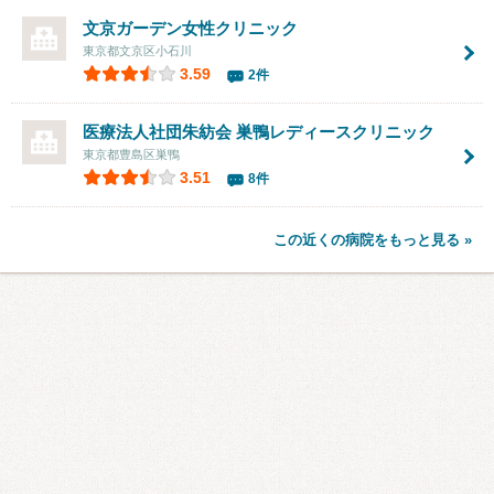
文京ガーデン女性クリニック
東京都文京区小石川
3.59
2件
医療法人社団朱紡会 巣鴨レディースクリニック
東京都豊島区巣鴨
3.51
8件
この近くの病院をもっと見る »