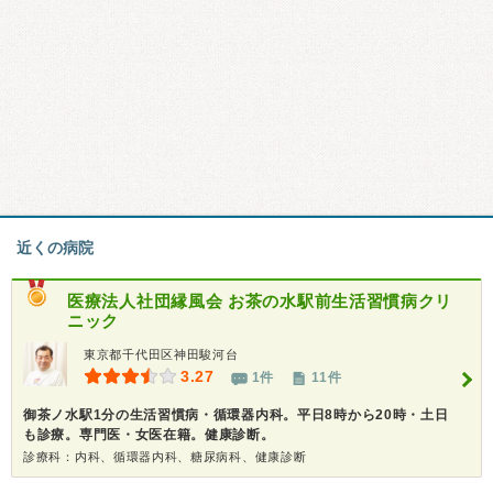
近くの病院
医療法人社団縁風会
お茶の水駅前生活習慣病クリ
ニック
東京都千代田区神田駿河台
3.27
1件
11件
御茶ノ水駅1分の生活習慣病・循環器内科。平日8時から20時・土日
も診療。専門医・女医在籍。健康診断。
診療科：内科、循環器内科、糖尿病科、健康診断