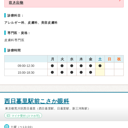
吹き出物
診療科目：
アレルギー科、皮膚科、美容皮膚科
専門医・資格：
皮膚科専門医
診療時間
月
火
水
木
金
土
日
祝
09:00-12:30
15:00-18:30
西日暮里駅前こさか眼科
東京都荒川区西日暮里（西日暮里駅、日暮里駅、新三河島駅）
マイナ受付
(スマホ可)
土曜（〜13:00）