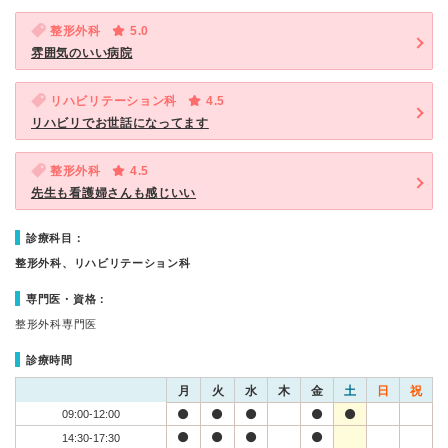
整形外科
5.0
雰囲気のいい病院
リハビリテーション科
4.5
リハビリでお世話になってます
整形外科
4.5
先生も看護婦さんも感じいい
診療科目：
整形外科、リハビリテーション科
専門医・資格：
整形外科専門医
診療時間
月
火
水
木
金
土
日
祝
09:00-12:00
14:30-17:30