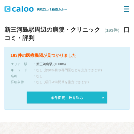
新三河島駅周辺の病院・クリニック
口
（163件）
コミ・評判
163件の医療機関が見つかりました
エリア・駅
新三河島駅 (1000m)
キーワード
なし (診療科目や専門医などを指定できます)
名称
なし
詳細条件
なし (曜日や時間帯を指定できます)
条件変更・絞り込み