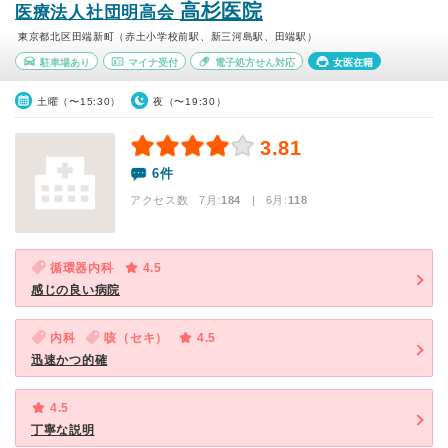
高杉医院
医療法人社団明高会
東京都北区田端新町（赤土小学校前駅、新三河島駅、田端駅）
駐車場あり
マイナ受付
電子処方せん対応
女医在籍
土曜（〜15:30）
夜（〜19:30）
3.81
6件
アクセス数 7月:
184
| 6月:
118
循環器内科
4.5
感じの良い病院
内科
咳（セキ）
4.5
迅速かつ的確
4.5
丁寧な説明