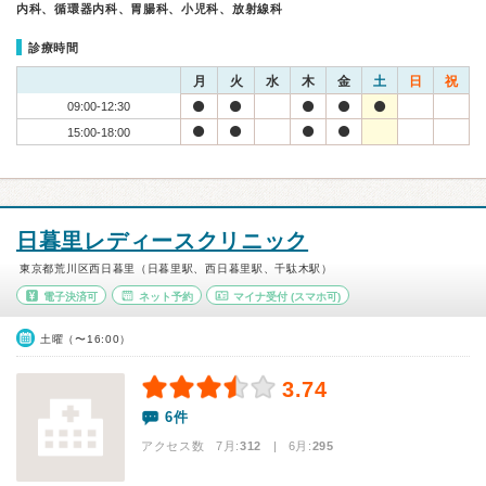
内科、循環器内科、胃腸科、小児科、放射線科
診療時間
月
火
水
木
金
土
日
祝
09:00-12:30
15:00-18:00
日暮里レディースクリニック
東京都荒川区西日暮里（日暮里駅、西日暮里駅、千駄木駅）
電子決済可
ネット予約
マイナ受付
(スマホ可)
土曜（〜16:00）
3.74
6件
アクセス数 7月:
312
| 6月:
295