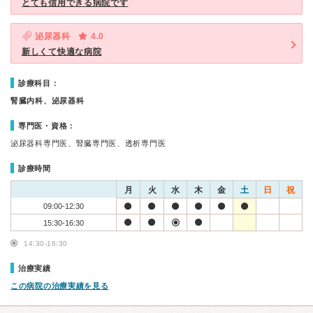
とても信用できる病院です
泌尿器科
4.0
新しくて快適な病院
診療科目：
腎臓内科、泌尿器科
専門医・資格：
泌尿器科専門医、腎臓専門医、透析専門医
診療時間
月
火
水
木
金
土
日
祝
09:00-12:30
15:30-16:30
14:30-16:30
治療実績
この病院の治療実績を見る