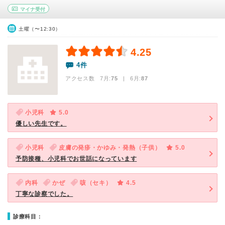
マイナ受付
土曜（〜12:30）
4.25
4件
アクセス数 7月:
75
| 6月:
87
小児科
5.0
優しい先生です。
小児科
皮膚の発疹・かゆみ・発熱（子供）
5.0
予防接種、小児科でお世話になっています
内科
かぜ
咳（セキ）
4.5
丁寧な診察でした。
診療科目：