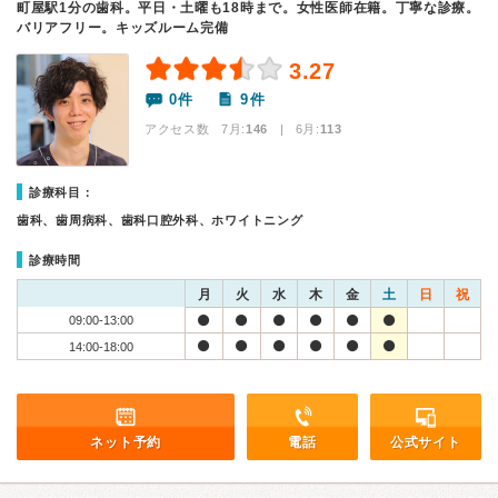
町屋駅1分の歯科。平日・土曜も18時まで。女性医師在籍。丁寧な診療。
バリアフリー。キッズルーム完備
3.27
0件
9件
アクセス数 7月:
146
| 6月:
113
診療科目：
歯科、歯周病科、歯科口腔外科、ホワイトニング
診療時間
月
火
水
木
金
土
日
祝
09:00-13:00
14:00-18:00
ネット予約
電話
公式サイト