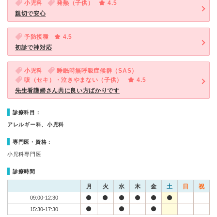
小児科
発熱（子供）
4.5
親切で安心
予防接種
4.5
初診で神対応
小児科
睡眠時無呼吸症候群（SAS）
咳（セキ）・泣きやまない（子供）
4.5
先生看護婦さん共に良い方ばかりです
診療科目：
アレルギー科、小児科
専門医・資格：
小児科専門医
診療時間
月
火
水
木
金
土
日
祝
09:00-12:30
15:30-17:30