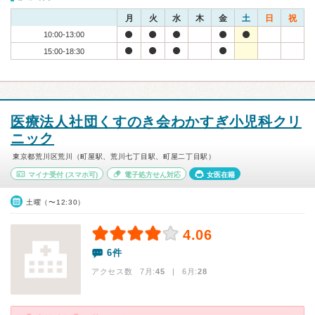
月
火
水
木
金
土
日
祝
10:00-13:00
15:00-18:30
医療法人社団くすのき会わかすぎ小児科クリ
ニック
東京都荒川区荒川（町屋駅、荒川七丁目駅、町屋二丁目駅）
マイナ受付
(スマホ可)
電子処方せん対応
女医在籍
土曜（〜12:30）
4.06
6件
アクセス数 7月:
45
| 6月:
28