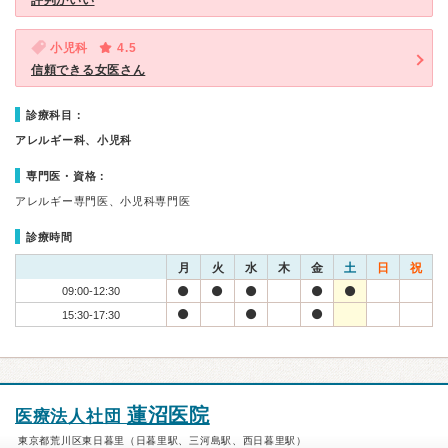
評判がいい
小児科
4.5
信頼できる女医さん
診療科目：
アレルギー科、小児科
専門医・資格：
アレルギー専門医、小児科専門医
診療時間
月
火
水
木
金
土
日
祝
09:00-12:30
15:30-17:30
蓮沼医院
医療法人社団
東京都荒川区東日暮里（日暮里駅、三河島駅、西日暮里駅）