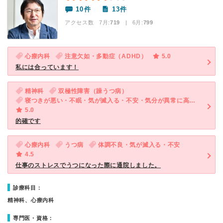
10件
13件
アクセス数 7月:
719
| 6月:
799
心療内科
注意欠如・多動症（ADHD）
5.0
私には合っています！
精神科
双極性障害（躁うつ病）
寝つきが悪い・不眠・気が滅入る・不安・気分が異常に高揚している
5.0
的確です
心療内科
うつ病
体調不良・気が滅入る・不安
4.5
仕事のストレスでうつになった際に通院しました。
診療科目：
精神科、心療内科
専門医・資格：