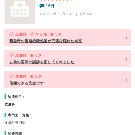
16件
アクセス数 7月:
653
| 6月:
641
皮膚科
きり傷
5.0
緊急時の迅速的確処置が完璧な隠れた名医
皮膚科
5.0
以前の医師の誤診を正してくれました
皮膚科
5.0
信頼できる先生です
診療科目：
皮膚科
専門医・資格：
皮膚科専門医
診療時間