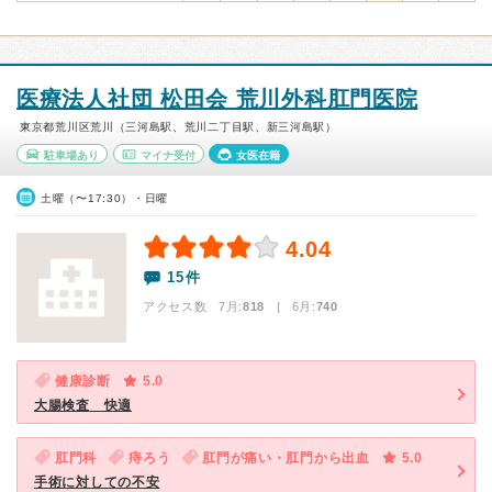
医療法人社団 松田会 荒川外科肛門医院
東京都荒川区荒川（三河島駅、荒川二丁目駅、新三河島駅）
駐車場あり
マイナ受付
女医在籍
土曜（〜17:30）・日曜
4.04
15件
アクセス数 7月:
818
| 6月:
740
健康診断
5.0
大腸検査 快適
肛門科
痔ろう
肛門が痛い・肛門から出血
5.0
手術に対しての不安