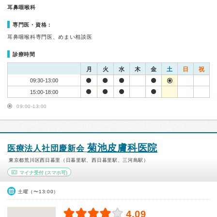
耳鼻咽喉科
専門医・資格：
耳鼻咽喉科専門医、めまい相談医
診療時間
月
火
水
木
金
土
日
祝
09:30-13:00
15:00-18:00
09:00-13:00
菊池皮膚科医院
医療法人社団慶新会
東京都荒川区西日暮里（日暮里駅、西日暮里駅、三河島駅）
マイナ受付
(スマホ可)
土曜（〜13:00）
4.09