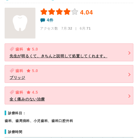
4.04
4件
アクセス数 7月:
32
| 6月:
71
歯科
5.0
先生が明るくて、きちんと説明して処置してくれます。
歯科
5.0
ブリッジ
歯科
4.5
全く痛みのない治療
診療科目：
歯科、歯周病科、小児歯科、歯科口腔外科
診療時間