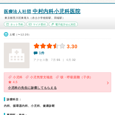
中村内科小児科医院
医療法人社団
東京都荒川区東尾久（赤土小学校前駅、田端駅）
ネット予約
マイナ受付
電子処方せん対応
土曜（〜12:20）
3.30
1件
アクセス数 7月:
55
| 6月:
32
小児科
小児気管支喘息
咳・呼吸困難（子供）
4.5
小児科の先生に診察してもらえる
診療科目：
内科、循環器内科、小児科、健康診断