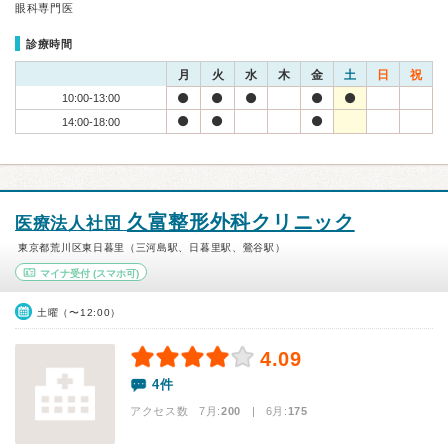
眼科専門医
診療時間
月
火
水
木
金
土
日
祝
10:00-13:00
14:00-18:00
久富整形外科クリニック
医療法人社団
東京都荒川区東日暮里（三河島駅、日暮里駅、鶯谷駅）
マイナ受付
(スマホ可)
土曜（〜12:00）
4.09
4件
アクセス数 7月:
200
| 6月:
175