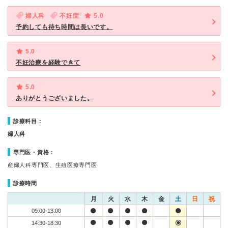
婦人科
不妊症
5.0
予約しても待ち時間は長いです。
5.0
不妊治療を経験できて
5.0
ありがとうございました。
診療科目：
婦人科
専門医・資格：
産婦人科専門医、生殖医療専門医
診療時間
月
火
水
木
金
土
日
祝
09:00-13:00
14:30-18:30