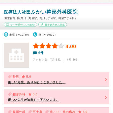
ふかい整形外科医院
医療法人社団
東京都荒川区荒川（町屋駅、荒川七丁目駅、町屋二丁目駅）
マイナ受付
(スマホ可)
電子処方せん対応
土曜（〜12:30）
夜（〜20:00）
4.00
6件
アクセス数 7月:
331
| 6月:
263
外科
5.0
優しい先生。ありがとうございました。
整形外科
5.0
優しい先生が診察して下さいます。
整形外科
五十肩
肩こり・肩の痛み
5.0