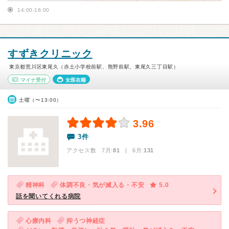
14:00-16:00
すずきクリニック
東京都荒川区東尾久（赤土小学校前駅、熊野前駅、東尾久三丁目駅）
マイナ受付
女医在籍
土曜（〜13:00）
3.96
3件
アクセス数 7月:
81
| 6月:
131
精神科
体調不良・気が滅入る・不安
5.0
話を聞いてくれる病院
心療内科
抑うつ神経症