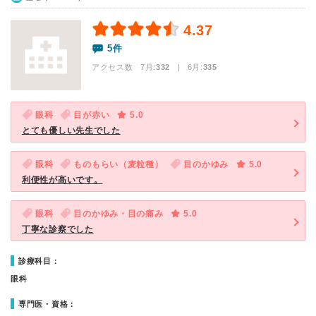
4.37
5件
アクセス数 7月:
332
| 6月:
335
眼科
目が赤い
5.0
とても優しい先生でした
眼科
ものもらい（麦粒種）
目のかゆみ
5.0
利便性が高いです。
眼科
目のかゆみ・目の痛み
5.0
丁寧な診察でした
診療科目：
眼科
専門医・資格：