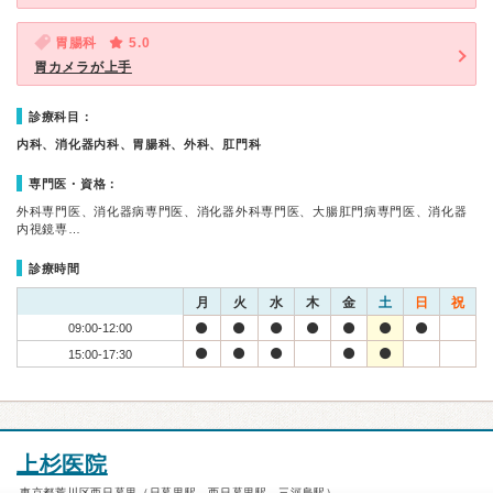
胃腸科
5.0
胃カメラが上手
診療科目：
内科、消化器内科、胃腸科、外科、肛門科
専門医・資格：
外科専門医、消化器病専門医、消化器外科専門医、大腸肛門病専門医、消化器
内視鏡専…
診療時間
月
火
水
木
金
土
日
祝
09:00-12:00
15:00-17:30
上杉医院
東京都荒川区西日暮里（日暮里駅、西日暮里駅、三河島駅）