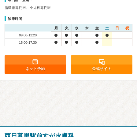
専門医・資格：
循環器専門医、小児科専門医
診療時間
月
火
水
木
金
土
日
祝
09:00-12:20
15:00-17:30
ネット予約
公式サイト
西日暮里駅前すが皮膚科