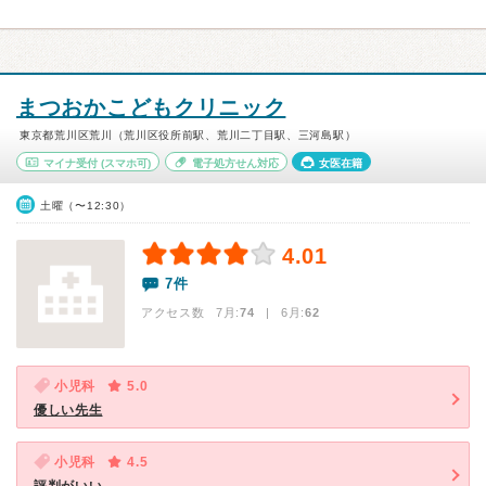
まつおかこどもクリニック
東京都荒川区荒川（荒川区役所前駅、荒川二丁目駅、三河島駅）
マイナ受付
(スマホ可)
電子処方せん対応
女医在籍
土曜（〜12:30）
4.01
7件
アクセス数 7月:
74
| 6月:
62
小児科
5.0
優しい先生
小児科
4.5