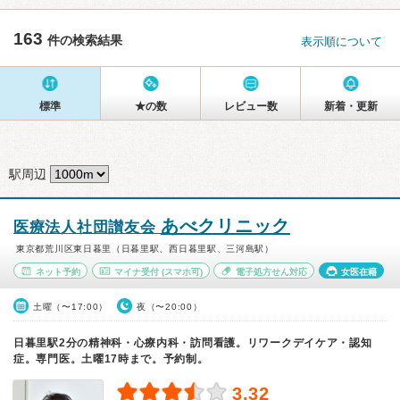
163
件の検索結果
表示順について
標準
★の数
レビュー数
新着・更新
駅周辺
あべクリニック
医療法人社団讃友会
東京都荒川区東日暮里（日暮里駅、西日暮里駅、三河島駅）
ネット予約
マイナ受付
(スマホ可)
電子処方せん対応
女医在籍
土曜（〜17:00）
夜（〜20:00）
日暮里駅2分の精神科・心療内科・訪問看護。リワークデイケア・認知
症。専門医。土曜17時まで。予約制。
3.32