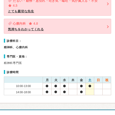
だるい・動悸・息切れ・吐き気・嘔吐・気が滅入る・不安
4.5
とても親切な先生
心療内科
4.0
気持ちをわかってくれる
診療科目：
精神科、心療内科
専門医・資格：
精神科専門医
診療時間
月
火
水
木
金
土
日
祝
10:00-13:00
14:00-18:00