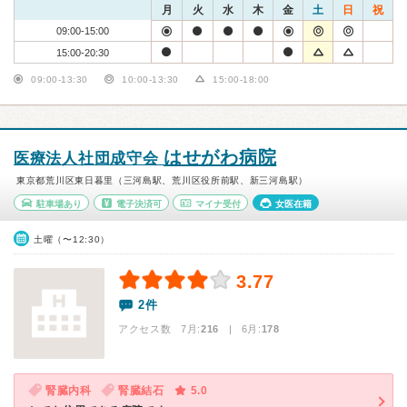
月
火
水
木
金
土
日
祝
09:00-15:00
15:00-20:30
09:00-13:30
10:00-13:30
15:00-18:00
はせがわ病院
医療法人社団成守会
東京都荒川区東日暮里（三河島駅、荒川区役所前駅、新三河島駅）
駐車場あり
電子決済可
マイナ受付
女医在籍
土曜（〜12:30）
3.77
2件
アクセス数 7月:
216
| 6月:
178
腎臓内科
腎臓結石
5.0