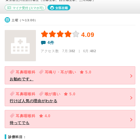
マイナ受付
(スマホ可)
女医在籍
土曜（〜13:00）
4.09
4件
アクセス数 7月:
382
| 6月:
482
耳鼻咽喉科
耳鳴り・耳が痛い
5.0
お勧めです。
耳鼻咽喉科
喉が痛い
5.0
行けば人気の理由がわかる
耳鼻咽喉科
4.0
待ってでも
診療科目：