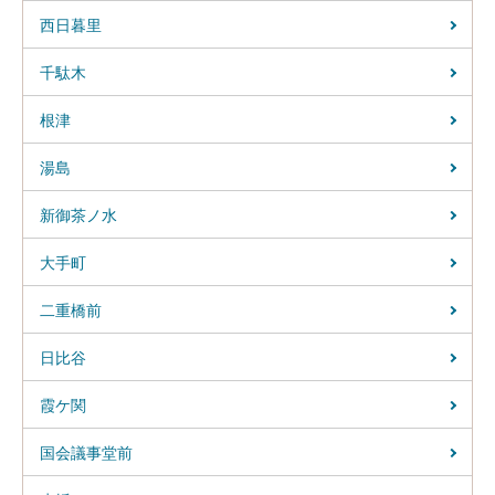
西日暮里
千駄木
根津
湯島
新御茶ノ水
大手町
二重橋前
日比谷
霞ケ関
国会議事堂前