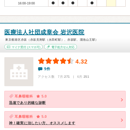
16:00-19:00
医療法人社団成章会 岩沢医院
東京都港区赤坂（赤坂見附駅（永田町駅）、赤坂駅、溜池山王駅）
マイナ受付
(スマホ可)
電子処方せん対応
4.32
9件
アクセス数 7月:
271
| 6月:
251
耳鼻咽喉科
5.0
迅速であり的確な診断
耳鼻咽喉科
5.0
神！確実に治したい方、オススメします