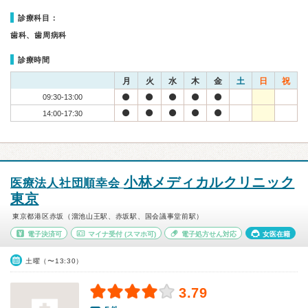
診療科目：
歯科、歯周病科
診療時間
月
火
水
木
金
土
日
祝
09:30-13:00
14:00-17:30
小林メディカルクリニック
医療法人社団順幸会
東京
東京都港区赤坂（溜池山王駅、赤坂駅、国会議事堂前駅）
電子決済可
マイナ受付
(スマホ可)
電子処方せん対応
女医在籍
土曜（〜13:30）
3.79