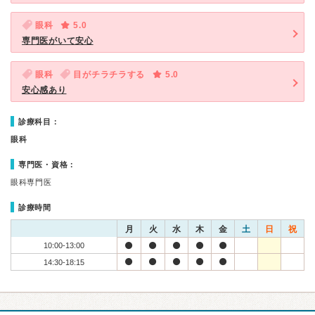
眼科
5.0
専門医がいて安心
眼科
目がチラチラする
5.0
安心感あり
診療科目：
眼科
専門医・資格：
眼科専門医
診療時間
月
火
水
木
金
土
日
祝
10:00-13:00
14:30-18:15