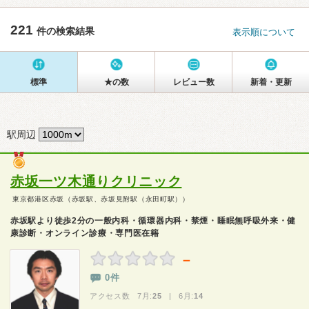
221
件の検索結果
表示順について
標準
★の数
レビュー数
新着・更新
駅周辺
赤坂一ツ木通りクリニック
東京都港区赤坂（赤坂駅、赤坂見附駅（永田町駅））
赤坂駅より徒歩2分の一般内科・循環器内科・禁煙・睡眠無呼吸外来・健
康診断・オンライン診療・専門医在籍
－
0件
アクセス数 7月:
25
| 6月:
14