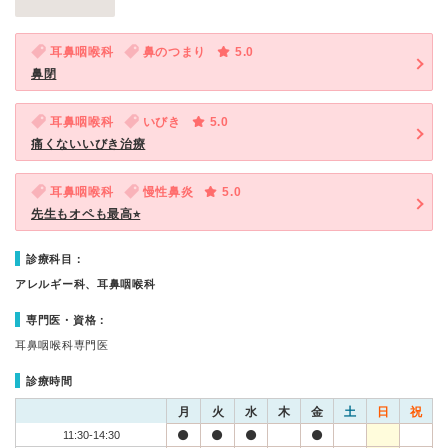
耳鼻咽喉科
鼻のつまり
5.0
鼻閉
耳鼻咽喉科
いびき
5.0
痛くないいびき治療
耳鼻咽喉科
慢性鼻炎
5.0
先生もオペも最高⭐︎
診療科目：
アレルギー科、耳鼻咽喉科
専門医・資格：
耳鼻咽喉科専門医
診療時間
月
火
水
木
金
土
日
祝
11:30-14:30