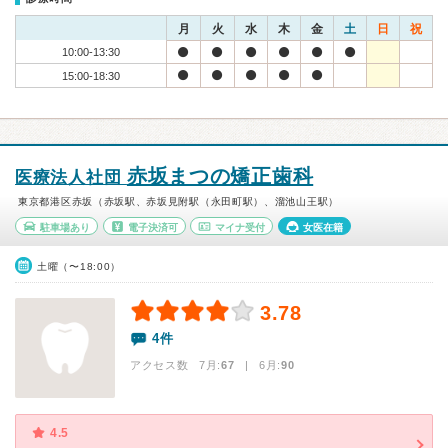
月
火
水
木
金
土
日
祝
10:00-13:30
15:00-18:30
赤坂まつの矯正歯科
医療法人社団
東京都港区赤坂（赤坂駅、赤坂見附駅（永田町駅）、溜池山王駅）
駐車場あり
電子決済可
マイナ受付
女医在籍
土曜（〜18:00）
3.78
4件
アクセス数 7月:
67
| 6月:
90
4.5