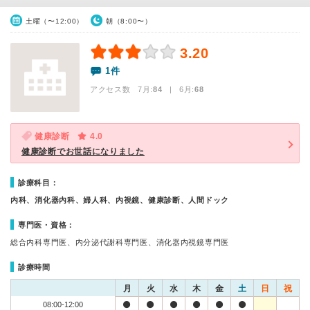
土曜（〜12:00）
朝（8:00〜）
3.20
1件
アクセス数 7月:
84
| 6月:
68
健康診断
4.0
健康診断でお世話になりました
診療科目：
内科、消化器内科、婦人科、内視鏡、健康診断、人間ドック
専門医・資格：
総合内科専門医、内分泌代謝科専門医、消化器内視鏡専門医
診療時間
月
火
水
木
金
土
日
祝
08:00-12:00