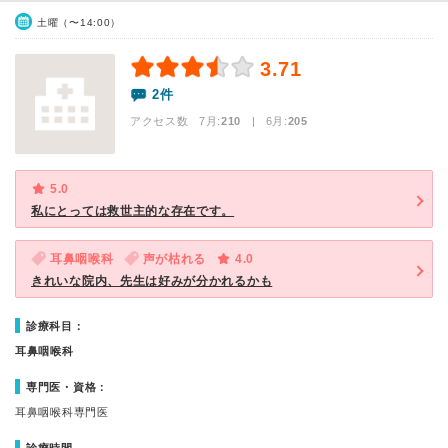
土曜（〜14:00）
3.71
2件
アクセス数 7月:
210
| 6月:
205
5.0
私にとっては救世主的な存在です。
耳鼻咽喉科
声が枯れる
4.0
きれいな院内、先生は好みが分かれるかも
診療科目：
耳鼻咽喉科
専門医・資格：
耳鼻咽喉科専門医