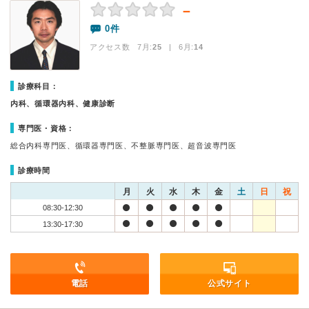
－
0件
アクセス数 7月:
25
| 6月:
14
診療科目：
内科、循環器内科、健康診断
専門医・資格：
総合内科専門医、循環器専門医、不整脈専門医、超音波専門医
診療時間
月
火
水
木
金
土
日
祝
08:30-12:30
13:30-17:30
電話
公式サイト