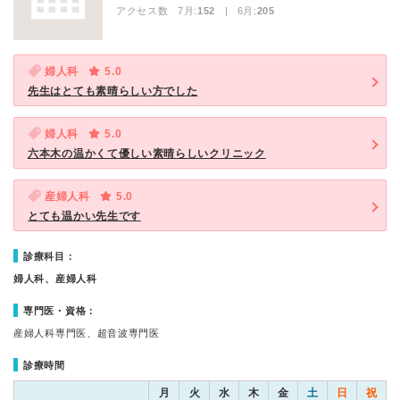
アクセス数 7月:
152
| 6月:
205
婦人科
5.0
先生はとても素晴らしい方でした
婦人科
5.0
六本木の温かくて優しい素晴らしいクリニック
産婦人科
5.0
とても温かい先生です
診療科目：
婦人科、産婦人科
専門医・資格：
産婦人科専門医、超音波専門医
診療時間
月
火
水
木
金
土
日
祝