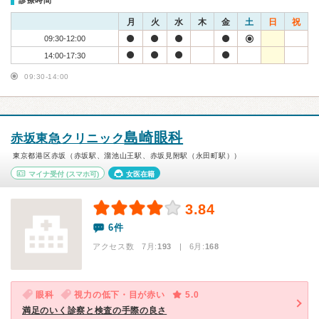
診療時間
月
火
水
木
金
土
日
祝
09:30-12:00
14:00-17:30
09:30-14:00
島崎眼科
赤坂東急クリニック
東京都港区赤坂（赤坂駅、溜池山王駅、赤坂見附駅（永田町駅））
マイナ受付
(スマホ可)
女医在籍
3.84
6件
アクセス数 7月:
193
| 6月:
168
眼科
視力の低下・目が赤い
5.0
満足のいく診察と検査の手際の良さ