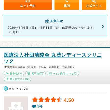
ネット予約
電話
公式サイト
お知らせ
2026年8月9日（日）～8月11日（火）は夏季休診となります。
（8月1...
医療法人社団清陵会 丸茂レディースクリニ
ック
東京都港区六本木（六本木一丁目駅、神谷町駅、六本木駅）
駐車場あり
電子決済可
マイナ受付
(スマホ可)
電子処方せん対応
土曜（〜17:00）
4.50
5件