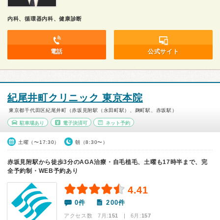
内科、循環器内科、健康診断
電話
公式サイト
紀尾井町クリニック 東京本院
東京都千代田区紀尾井町（赤坂見附駅（永田町駅）、麹町駅、赤坂駅）
駐車場あり
電子決済可
ネット予約
土曜（〜17:30）
朝（8:30〜）
赤坂見附駅から徒歩3分のAGA治療・自毛植毛、土曜も17時半まで、完
全予約制・WEB予約あり
4.41
0件
200件
アクセス数 7月:
151
| 6月:
157