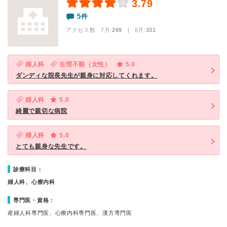
3.79
5件
アクセス数 7月:
269
| 6月:
331
婦人科
生理不順（女性）
5.0
ダンディな院長先生が親身に対応してくれます。
婦人科
5.0
綺麗で親切な病院
婦人科
5.0
とても親身な先生です。
診療科目：
婦人科、心療内科
専門医・資格：
産婦人科専門医、心療内科専門医、漢方専門医