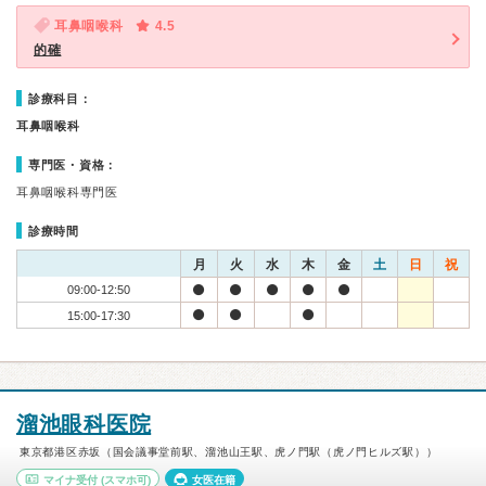
耳鼻咽喉科
4.5
的確
診療科目：
耳鼻咽喉科
専門医・資格：
耳鼻咽喉科専門医
診療時間
月
火
水
木
金
土
日
祝
09:00-12:50
15:00-17:30
溜池眼科医院
東京都港区赤坂（国会議事堂前駅、溜池山王駅、虎ノ門駅（虎ノ門ヒルズ駅））
マイナ受付
(スマホ可)
女医在籍