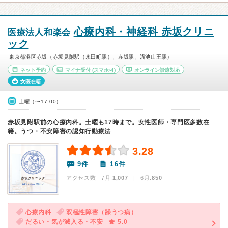
心療内科・神経科 赤坂クリニ
医療法人和楽会
ック
東京都港区赤坂（赤坂見附駅（永田町駅）、赤坂駅、溜池山王駅）
ネット予約
マイナ受付
(スマホ可)
オンライン診療対応
女医在籍
土曜（〜17:00）
赤坂見附駅前の心療内科。土曜も17時まで。女性医師・専門医多数在
籍。うつ・不安障害の認知行動療法
3.28
9件
16件
アクセス数 7月:
1,007
| 6月:
850
心療内科
双極性障害（躁うつ病）
だるい・気が滅入る・不安
5.0