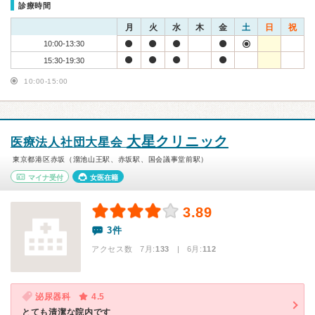
診療時間
月
火
水
木
金
土
日
祝
10:00-13:30
15:30-19:30
10:00-15:00
大星クリニック
医療法人社団大星会
東京都港区赤坂（溜池山王駅、赤坂駅、国会議事堂前駅）
マイナ受付
女医在籍
3.89
3件
アクセス数 7月:
133
| 6月:
112
泌尿器科
4.5
とても清潔な院内です