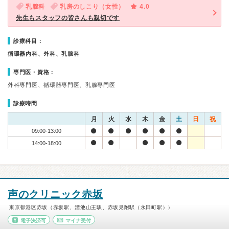
乳腺科
乳房のしこり（女性）
4.0
先生もスタッフの皆さんも親切です
診療科目：
循環器内科、外科、乳腺科
専門医・資格：
外科専門医、循環器専門医、乳腺専門医
診療時間
月
火
水
木
金
土
日
祝
09:00-13:00
14:00-18:00
声のクリニック赤坂
東京都港区赤坂（赤坂駅、溜池山王駅、赤坂見附駅（永田町駅））
電子決済可
マイナ受付