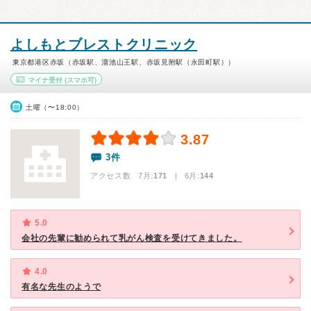
よしもとブレストクリニック
東京都港区赤坂（赤坂駅、溜池山王駅、赤坂見附駅（永田町駅））
マイナ受付
(スマホ可)
土曜（〜18:00）
3.87
3件
アクセス数 7月:
171
| 6月:
144
5.0
会社の先輩に勧められて乳がん検査を受けてきました。
4.0
有名な先生のようで