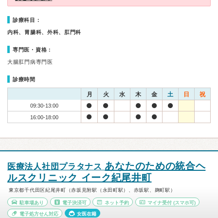
診療科目：
内科、胃腸科、外科、肛門科
専門医・資格：
大腸肛門病専門医
診療時間
月
火
水
木
金
土
日
祝
09:30-13:00
16:00-18:00
あなたのための統合ヘ
医療法人社団プラタナス
ルスクリニック イーク紀尾井町
東京都千代田区紀尾井町（赤坂見附駅（永田町駅）、赤坂駅、麹町駅）
駐車場あり
電子決済可
ネット予約
マイナ受付
(スマホ可)
電子処方せん対応
女医在籍