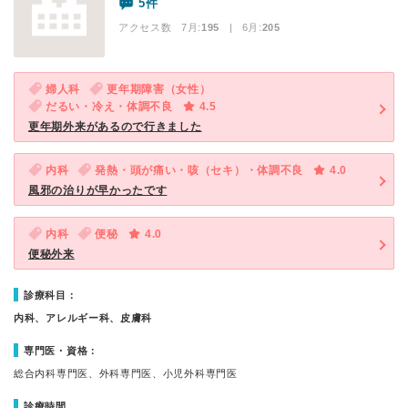
5件
アクセス数 7月:
195
| 6月:
205
婦人科
更年期障害（女性）
だるい・冷え・体調不良
4.5
更年期外来があるので行きました
内科
発熱・頭が痛い・咳（セキ）・体調不良
4.0
風邪の治りが早かったです
内科
便秘
4.0
便秘外来
診療科目：
内科、アレルギー科、皮膚科
専門医・資格：
総合内科専門医、外科専門医、小児外科専門医
診療時間