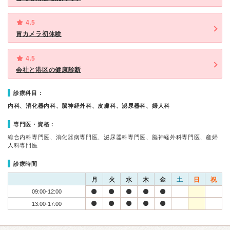
4.5
胃カメラ初体験
4.5
会社と港区の健康診断
診療科目：
内科、消化器内科、脳神経外科、皮膚科、泌尿器科、婦人科
専門医・資格：
総合内科専門医、消化器病専門医、泌尿器科専門医、脳神経外科専門医、産婦
人科専門医
診療時間
月
火
水
木
金
土
日
祝
09:00-12:00
13:00-17:00