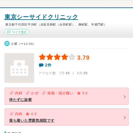
東京シーサイドクリニック
東京都千代田区平河町（赤坂見附駅（永田町駅）、麹町駅、半蔵門駅）
マイナ受付
土曜（〜12:30）
3.79
2件
アクセス数 7月:
49
| 6月:
28
内科
かぜ
発熱・頭が痛い
5.0
待たずに診察
内科
4.5
落ち着いた雰囲気病院です