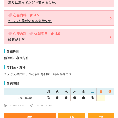
巡りに巡ってたどり着きました。
心療内科
4.5
たいへん信頼できる先生です
心療内科
体調不良
4.0
診察が丁寧
診療科目：
精神科、心療内科
専門医・資格：
てんかん専門医、小児神経専門医、精神科専門医
診療時間
月
火
水
木
金
土
日
祝
10:00-18:30
09:00-17:00
10:00-17:30