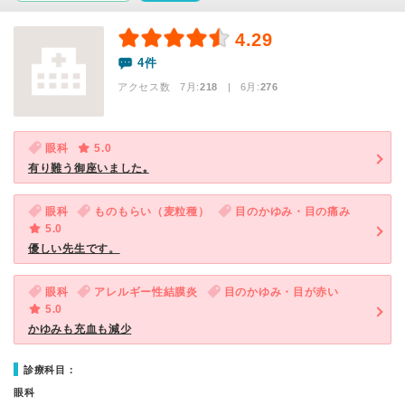
4.29
4件
アクセス数 7月:
218
| 6月:
276
眼科
5.0
有り難う御座いました｡
眼科
ものもらい（麦粒種）
目のかゆみ・目の痛み
5.0
優しい先生です。
眼科
アレルギー性結膜炎
目のかゆみ・目が赤い
5.0
かゆみも充血も減少
診療科目：
眼科