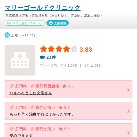
マリーゴールドクリニック
東京都港区赤坂（赤坂見附駅（永田町駅）、赤坂駅、溜池山王駅）
マイナ受付
(スマホ可)
女医在籍
土曜（〜13:00）
3.83
23件
アクセス数 7月:
1,030
| 6月:
1,035
肛門科
肛門周囲膿瘍
5.0
ハキハキとした女医さん
肛門科
肛門が痛い
5.0
もっと早く治療すればよかったです。
肛門科
肛門が痛い
5.0
安心できます