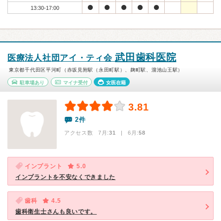
13:30-17:00
武田歯科医院
医療法人社団アイ・ティ会
東京都千代田区平河町（赤坂見附駅（永田町駅）、麹町駅、溜池山王駅）
駐車場あり
マイナ受付
女医在籍
3.81
2件
アクセス数 7月:
31
| 6月:
58
インプラント
5.0
インプラントを不安なくできました
歯科
4.5
歯科衛生士さんも良いです。