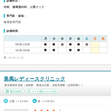
診療科目：
内科、循環器内科、人間ドック
専門医・資格：
循環器専門医
診療時間
月
火
水
木
金
土
日
祝
09:00-13:00
14:30-18:00
09:00-12:30
美馬レディースクリニック
東京都港区赤坂（赤坂駅、溜池山王駅、赤坂見附駅（永田町駅））
電子決済可
マイナ受付
(スマホ可)
土曜（〜15:00）
夜（〜19:30）