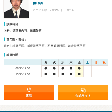
0件
アクセス数 7月:
25
| 6月:
14
診療科目：
内科、循環器内科、健康診断
専門医・資格：
総合内科専門医、循環器専門医、不整脈専門医、超音波専門医
診療時間
月
火
水
木
金
土
日
祝
08:30-12:30
13:30-17:30
電話
公式サイト