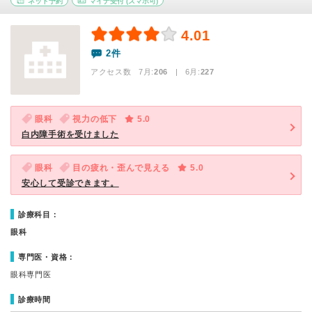
ネット予約
マイナ受付
(スマホ可)
4.01
2件
アクセス数 7月:
206
| 6月:
227
眼科
視力の低下
5.0
白内障手術を受けました
眼科
目の疲れ・歪んで見える
5.0
安心して受診できます。
診療科目：
眼科
専門医・資格：
眼科専門医
診療時間