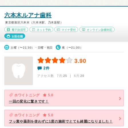
六本木ルアナ歯科
東京都港区六本木（六本木駅、乃木坂駅）
電子決済可
ネット予約
マイナ受付
オンライン診療対応
女医在籍
土曜（〜21:30）・日曜・祝日
夜（〜21:30）
3.90
2件
アクセス数 7月:
25
| 6月:
20
ホワイトニング
5.0
一回の変化に驚きです！
ホワイトニング
5.0
フッ素や薬剤を使わずに1度の施術でとても綺麗になりました！