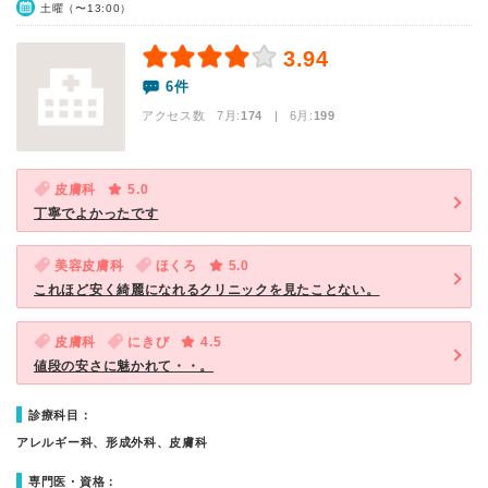
土曜（〜13:00）
3.94
6件
アクセス数 7月:
174
| 6月:
199
皮膚科
5.0
丁寧でよかったです
美容皮膚科
ほくろ
5.0
これほど安く綺麗になれるクリニックを見たことない。
皮膚科
にきび
4.5
値段の安さに魅かれて・・。
診療科目：
アレルギー科、形成外科、皮膚科
専門医・資格：