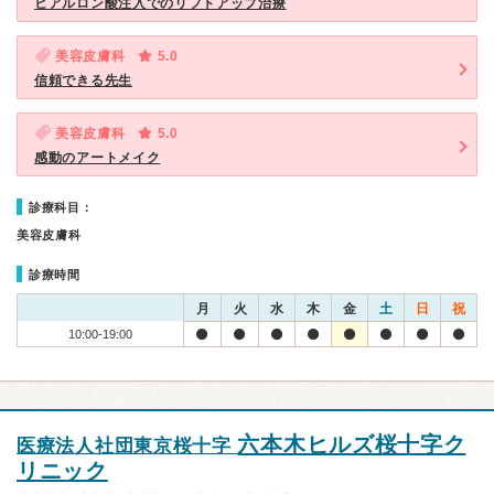
ヒアルロン酸注入でのリフトアップ治療
美容皮膚科
5.0
信頼できる先生
美容皮膚科
5.0
感動のアートメイク
診療科目：
美容皮膚科
診療時間
月
火
水
木
金
土
日
祝
10:00-19:00
六本木ヒルズ桜十字ク
医療法人社団東京桜十字
リニック