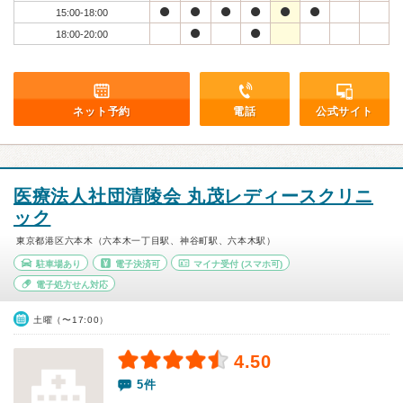
15:00-18:00
18:00-20:00
ネット予約
電話
公式サイト
医療法人社団清陵会 丸茂レディースクリニ
ック
東京都港区六本木（六本木一丁目駅、神谷町駅、六本木駅）
駐車場あり
電子決済可
マイナ受付
(スマホ可)
電子処方せん対応
土曜（〜17:00）
4.50
5件