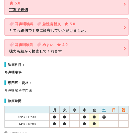
5.0
丁寧で親切
耳鼻咽喉科
急性扁桃炎
5.0
とても親切で丁寧に診察していただけました。
耳鼻咽喉科
めまい
4.0
聴力も細かく検査してくれます
診療科目：
耳鼻咽喉科
専門医・資格：
耳鼻咽喉科専門医
診療時間
月
火
水
木
金
土
日
祝
09:30-12:30
14:00-18:00
10:00-13:00