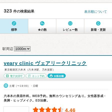
323
件の検索結果
表示順について
標準
★の数
レビュー数
新着・更新
駅周辺
veary clinic ヴェアリークリニック
東京都港区六本木（六本木駅、乃木坂駅）
電子決済可
ネット予約
女医在籍
土曜（〜19:00）・日曜
六本木の美容外科。WEB予約。無料カウンセリングあり。女性器形成・
美脚・ヒップメイク。ED治療。
4.46