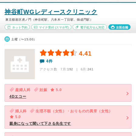
神谷町WGレディースクリニック
東京都港区虎ノ門（神谷町駅、六本木一丁目駅、御成門駅）
ネット予約
マイナ受付
(スマホ可)
電子処方せん対応
女医在籍
土曜（〜15:00）
4.41
4件
アクセス数 7月:
192
| 6月:
241
産婦人科
妊娠
5.0
4Dエコー
婦人科
生理不順（女性）・おりものの異常（女性）
5.0
親身になって聞いて下さる先生です