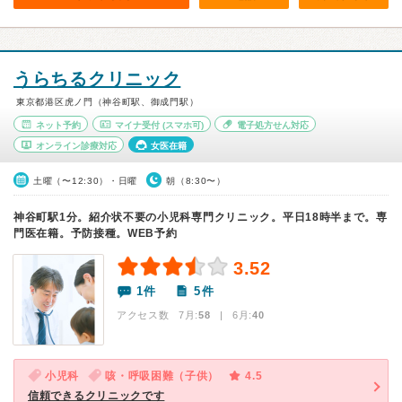
うらちるクリニック
東京都港区虎ノ門（神谷町駅、御成門駅）
ネット予約
マイナ受付
(スマホ可)
電子処方せん対応
オンライン診療対応
女医在籍
土曜（〜12:30）・日曜
朝（8:30〜）
神谷町駅1分。紹介状不要の小児科専門クリニック。平日18時半まで。専
門医在籍。予防接種。WEB予約
3.52
1件
5件
アクセス数 7月:
58
| 6月:
40
小児科
咳・呼吸困難（子供）
4.5
信頼できるクリニックです