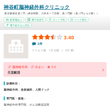
神谷町脳神経外科クリニック
東京都港区虎ノ門（神谷町駅、六本木一丁目駅、虎ノ門駅（虎ノ門ヒルズ駅））
駐車場あり
電子決済可
ネット予約
マイナ受付
電子処方せん対応
3.40
1件
アクセス数 7月:
115
| 6月:
91
脳神経外科
めまい
5.0
不安解消
診療科目：
脳神経外科、放射線科、人間ドック
専門医・資格：
脳神経外科専門医、がん治療認定医