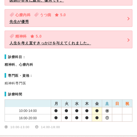
医師が非常に親切、優秀です。
心療内科
うつ病
5.0
先生が優秀
精神科
5.0
人生を考え直すきっかけを与えてくれました。
診療科目：
精神科、心療内科
専門医・資格：
精神科専門医
診療時間
月
火
水
木
金
土
日
祝
10:00-14:00
16:00-20:00
10:00-13:00
14:00-18:00