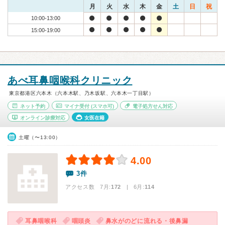
月
火
水
木
金
土
日
祝
10:00-13:00
15:00-19:00
あべ耳鼻咽喉科クリニック
東京都港区六本木（六本木駅、乃木坂駅、六本木一丁目駅）
ネット予約
マイナ受付
(スマホ可)
電子処方せん対応
オンライン診療対応
女医在籍
土曜（〜13:00）
4.00
3件
アクセス数 7月:
172
| 6月:
114
耳鼻咽喉科
咽頭炎
鼻水がのどに流れる・後鼻漏