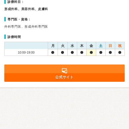
診療科目：
形成外科、美容外科、皮膚科
専門医・資格：
外科専門医、形成外科専門医
診療時間
月
火
水
木
金
土
日
祝
10:00-19:00
公式サイト