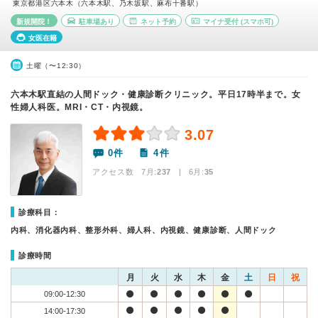
東京都港区六本木（六本木駅、乃木坂駅、麻布十番駅）
新規開院！
駐車場あり
ネット予約
マイナ受付
(スマホ可)
女医在籍
土曜（〜12:30）
六本木駅直結の人間ドック・健康診断クリニック。平日17時半まで。女
性婦人科医。MRI・CT・内視鏡。
3.07
0件
4件
アクセス数 7月:
237
| 6月:
35
診療科目：
内科、消化器内科、整形外科、婦人科、内視鏡、健康診断、人間ドック
診療時間
月
火
水
木
金
土
日
祝
09:00-12:30
14:00-17:30