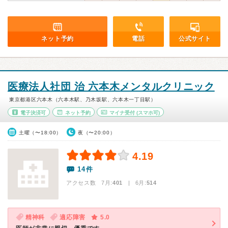
ネット予約
電話
公式サイト
医療法人社団 治 六本木メンタルクリニック
東京都港区六本木（六本木駅、乃木坂駅、六本木一丁目駅）
電子決済可
ネット予約
マイナ受付
(スマホ可)
土曜（〜18:00）
夜（〜20:00）
4.19
14件
アクセス数 7月:
401
| 6月:
514
精神科
適応障害
5.0