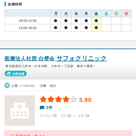
診療時間
月
火
水
木
金
土
日
祝
09:00-12:00
14:00-18:00
サフォクリニック
医療法人社団 白壁会
東京都港区六本木（六本木駅、六本木一丁目駅、麻布十番駅）
女医在籍
土曜（〜19:00）・日曜・祝日
3.90
2件
アクセス数 7月:
28
| 6月:
18