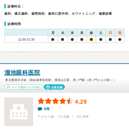
診療科目：
歯科、矯正歯科、歯周病科、歯科口腔外科、ホワイトニング、健康診断
診療時間
月
火
水
木
金
土
日
祝
11:00-21:30
溜池眼科医院
東京都港区赤坂（国会議事堂前駅、溜池山王駅、虎ノ門駅（虎ノ門ヒルズ駅））
マイナ受付
(スマホ可)
女医在籍
4.29
4件
アクセス数 7月:
218
| 6月:
276