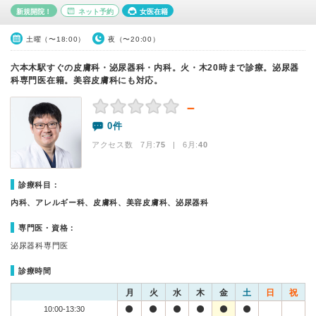
新規開院！
ネット予約
女医在籍
土曜（〜18:00）
夜（〜20:00）
六本木駅すぐの皮膚科・泌尿器科・内科。火・木20時まで診療。泌尿器
科専門医在籍。美容皮膚科にも対応。
－
0件
アクセス数 7月:
75
| 6月:
40
診療科目：
内科、アレルギー科、皮膚科、美容皮膚科、泌尿器科
専門医・資格：
泌尿器科専門医
診療時間
月
火
水
木
金
土
日
祝
10:00-13:30