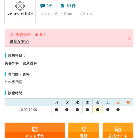
1件
67件
アクセス数 7月:
88
| 6月:
107
美容外科
5.0
親切な対応
診療科目：
美容外科、泌尿器科
専門医・資格：
外科専門医
診療時間
月
火
水
木
金
土
日
祝
10:00-19:00
ネット予約
電話
公式サイト