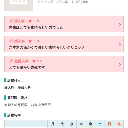
アクセス数 7月:
152
| 6月:
205
婦人科
5.0
先生はとても素晴らしい方でした
婦人科
5.0
六本木の温かくて優しい素晴らしいクリニック
産婦人科
5.0
とても温かい先生です
診療科目：
婦人科、産婦人科
専門医・資格：
産婦人科専門医、超音波専門医
診療時間
月
火
水
木
金
土
日
祝