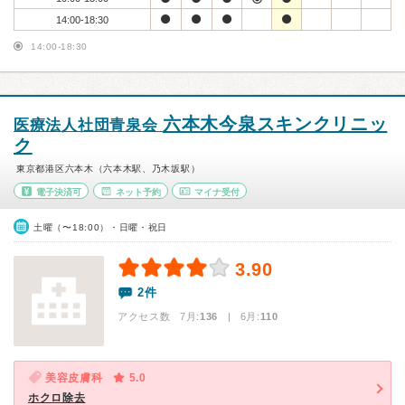
14:00-18:30
14:00-18:30
六本木今泉スキンクリニッ
医療法人社団青泉会
ク
東京都港区六本木（六本木駅、乃木坂駅）
電子決済可
ネット予約
マイナ受付
土曜（〜18:00）・日曜・祝日
3.90
2件
アクセス数 7月:
136
| 6月:
110
美容皮膚科
5.0
ホクロ除去