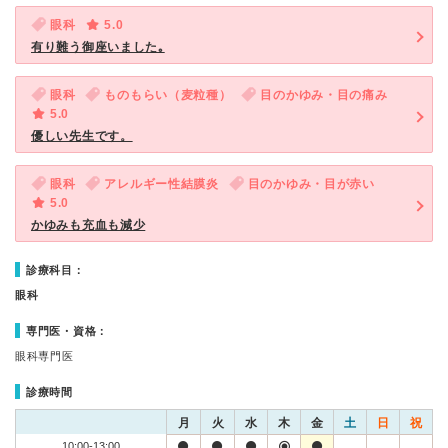
眼科
5.0
有り難う御座いました｡
眼科
ものもらい（麦粒種）
目のかゆみ・目の痛み
5.0
優しい先生です。
眼科
アレルギー性結膜炎
目のかゆみ・目が赤い
5.0
かゆみも充血も減少
診療科目：
眼科
専門医・資格：
眼科専門医
診療時間
月
火
水
木
金
土
日
祝
10:00-13:00