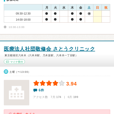
月
火
水
木
金
土
日
祝
09:30-12:30
14:00-18:00
10:00-13:00
医療法人社団敬修会 さとうクリニック
東京都港区六本木（六本木駅、乃木坂駅、六本木一丁目駅）
マイナ受付
土曜（〜13:00）
3.94
6件
アクセス数 7月:
174
| 6月:
199