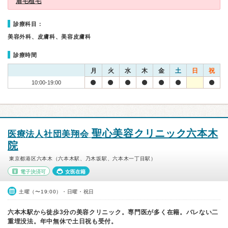
眉毛植毛
診療科目：
美容外科、皮膚科、美容皮膚科
診療時間
月
火
水
木
金
土
日
祝
10:00-19:00
聖心美容クリニック六本木
医療法人社団美翔会
院
東京都港区六本木（六本木駅、乃木坂駅、六本木一丁目駅）
電子決済可
女医在籍
土曜（〜19:00）・日曜・祝日
六本木駅から徒歩3分の美容クリニック。専門医が多く在籍。バレない二
重埋没法。年中無休で土日祝も受付。