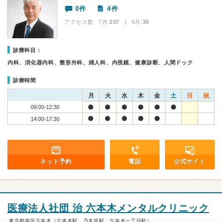
0件
4件
アクセス数 7月:
237
| 6月:
35
診療科目：
内科、消化器内科、整形外科、婦人科、内視鏡、健康診断、人間ドック
診療時間
月
火
水
木
金
土
日
祝
09:00-12:30
14:00-17:30
ネット予約
電話
公式サイト
医療法人社団 治 六本木メンタルクリニック
東京都港区六本木（六本木駅、乃木坂駅、六本木一丁目駅）