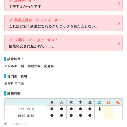
皮膚科
5.0
丁寧でよかったです
美容皮膚科
ほくろ
5.0
これほど安く綺麗になれるクリニックを見たことない。
皮膚科
にきび
4.5
値段の安さに魅かれて・・。
診療科目：
アレルギー科、形成外科、皮膚科
専門医・資格：
皮膚科専門医
診療時間
月
火
水
木
金
土
日
祝
11:00-14:00
15:30-18:30
09:30-13:00