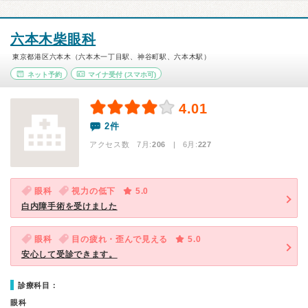
六本木柴眼科
東京都港区六本木（六本木一丁目駅、神谷町駅、六本木駅）
ネット予約
マイナ受付
(スマホ可)
4.01
2件
アクセス数 7月:
206
| 6月:
227
眼科
視力の低下
5.0
白内障手術を受けました
眼科
目の疲れ・歪んで見える
5.0
安心して受診できます。
診療科目：
眼科