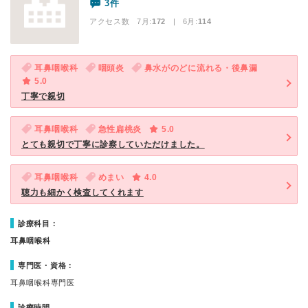
3件
アクセス数 7月:
172
| 6月:
114
耳鼻咽喉科
咽頭炎
鼻水がのどに流れる・後鼻漏
5.0
丁寧で親切
耳鼻咽喉科
急性扁桃炎
5.0
とても親切で丁寧に診察していただけました。
耳鼻咽喉科
めまい
4.0
聴力も細かく検査してくれます
診療科目：
耳鼻咽喉科
専門医・資格：
耳鼻咽喉科専門医
診療時間