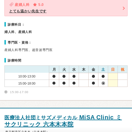
産婦人科
5.0
とても温かい先生です
診療科目：
婦人科、産婦人科
専門医・資格：
産婦人科専門医、超音波専門医
診療時間
月
火
水
木
金
土
日
祝
10:00-13:00
15:00-18:00
15:00-17:00
MiSA Clinic ミ
医療法人社団ミサズメディカル
サクリニック 六本木本院
東京都港区六本木（六本木駅）