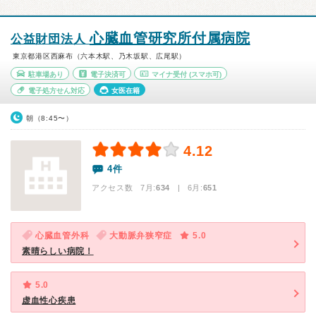
心臓血管研究所付属病院
公益財団法人
東京都港区西麻布（六本木駅、乃木坂駅、広尾駅）
駐車場あり
電子決済可
マイナ受付
(スマホ可)
電子処方せん対応
女医在籍
朝（8:45〜）
4.12
4件
アクセス数 7月:
634
| 6月:
651
心臓血管外科
大動脈弁狭窄症
5.0
素晴らしい病院！
5.0
虚血性心疾患