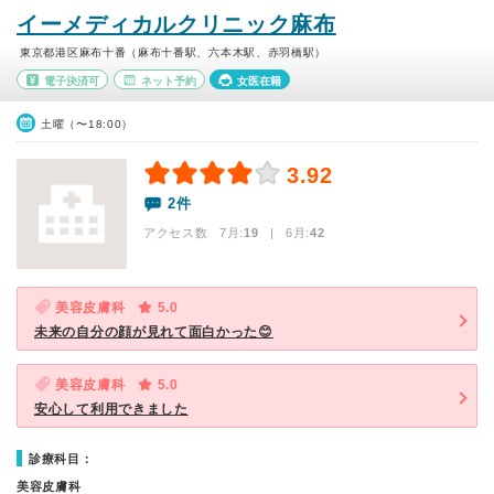
イーメディカルクリニック麻布
東京都港区麻布十番（麻布十番駅、六本木駅、赤羽橋駅）
電子決済可
ネット予約
女医在籍
土曜（〜18:00）
3.92
2件
アクセス数 7月:
19
| 6月:
42
美容皮膚科
5.0
未来の自分の顔が見れて面白かった😊
美容皮膚科
5.0
安心して利用できました
診療科目：
美容皮膚科