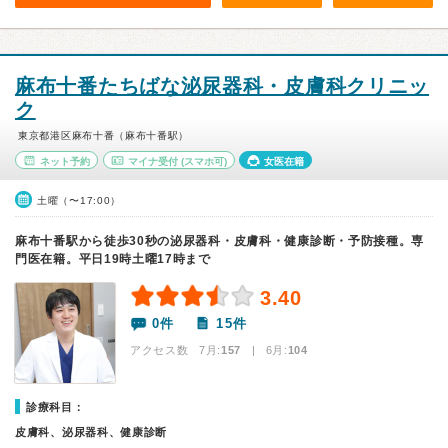
麻布十番たちばな泌尿器科・皮膚科クリニッ
ク
東京都港区麻布十番（麻布十番駅）
ネット予約
マイナ受付
(スマホ可)
女医在籍
土曜（〜17:00）
麻布十番駅から徒歩30秒の泌尿器科・皮膚科・健康診断・予防接種。専
門医在籍。平日19時土曜17時まで
3.40
0件
15件
アクセス数 7月:
157
| 6月:
104
診療科目：
皮膚科、泌尿器科、健康診断