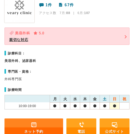
1件
67件
アクセス数 7月:
88
| 6月:
107
美容外科
5.0
親切な対応
診療科目：
美容外科、泌尿器科
専門医・資格：
外科専門医
診療時間
月
火
水
木
金
土
日
祝
10:00-19:00
ネット予約
電話
公式サイト