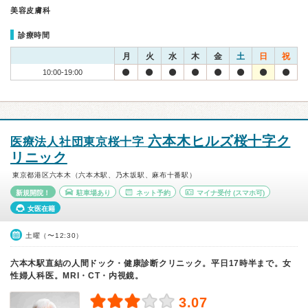
美容皮膚科
診療時間
月
火
水
木
金
土
日
祝
10:00-19:00
六本木ヒルズ桜十字ク
医療法人社団東京桜十字
リニック
東京都港区六本木（六本木駅、乃木坂駅、麻布十番駅）
新規開院！
駐車場あり
ネット予約
マイナ受付
(スマホ可)
女医在籍
土曜（〜12:30）
六本木駅直結の人間ドック・健康診断クリニック。平日17時半まで。女
性婦人科医。MRI・CT・内視鏡。
3.07