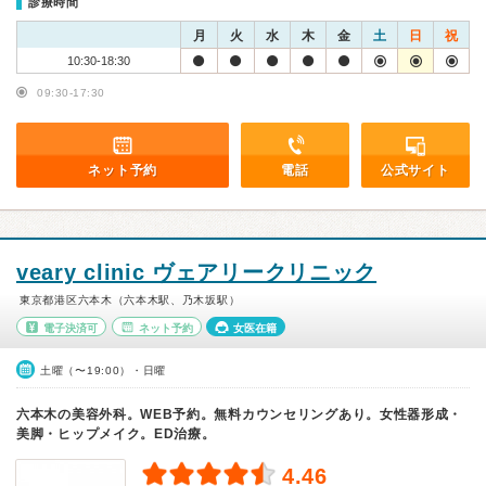
診療時間
月
火
水
木
金
土
日
祝
10:30-18:30
09:30-17:30
ネット予約
電話
公式サイト
veary clinic ヴェアリークリニック
東京都港区六本木（六本木駅、乃木坂駅）
電子決済可
ネット予約
女医在籍
土曜（〜19:00）・日曜
六本木の美容外科。WEB予約。無料カウンセリングあり。女性器形成・
美脚・ヒップメイク。ED治療。
4.46