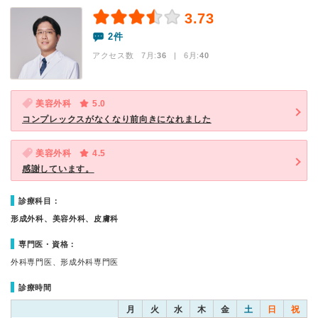
3.73
2件
アクセス数 7月:
36
| 6月:
40
美容外科
5.0
コンプレックスがなくなり前向きになれました
美容外科
4.5
感謝しています。
診療科目：
形成外科、美容外科、皮膚科
専門医・資格：
外科専門医、形成外科専門医
診療時間
月
火
水
木
金
土
日
祝