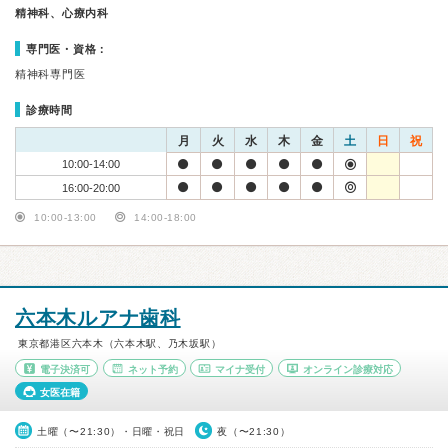
精神科、心療内科
専門医・資格：
精神科専門医
診療時間
月
火
水
木
金
土
日
祝
10:00-14:00
16:00-20:00
10:00-13:00
14:00-18:00
六本木ルアナ歯科
東京都港区六本木（六本木駅、乃木坂駅）
電子決済可
ネット予約
マイナ受付
オンライン診療対応
女医在籍
土曜（〜21:30）・日曜・祝日
夜（〜21:30）