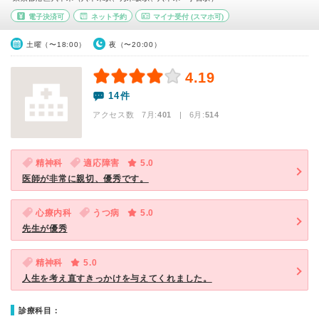
電子決済可
ネット予約
マイナ受付
(スマホ可)
土曜（〜18:00）
夜（〜20:00）
4.19
14件
アクセス数 7月:
401
| 6月:
514
精神科
適応障害
5.0
医師が非常に親切、優秀です。
心療内科
うつ病
5.0
先生が優秀
精神科
5.0
人生を考え直すきっかけを与えてくれました。
診療科目：