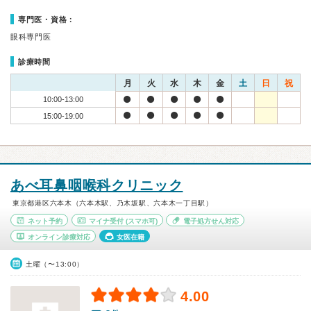
専門医・資格：
眼科専門医
診療時間
月
火
水
木
金
土
日
祝
10:00-13:00
15:00-19:00
あべ耳鼻咽喉科クリニック
東京都港区六本木（六本木駅、乃木坂駅、六本木一丁目駅）
ネット予約
マイナ受付
(スマホ可)
電子処方せん対応
オンライン診療対応
女医在籍
土曜（〜13:00）
4.00