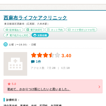
西麻布ライフケアクリニック
東京都港区西麻布（広尾駅、六本木駅）
駐車場あり
電子決済可
ネット予約
マイナ受付
(スマホ可)
電子処方せん対応
女医在籍
土曜（〜18:30）・日曜
3.40
1件
アクセス数 7月:
28
| 6月:
18
5.0
初めて、かかりつけ医にしたいと思いました。
診療科目：
消化器内科、胃腸科、外科、肛門科、在宅医療