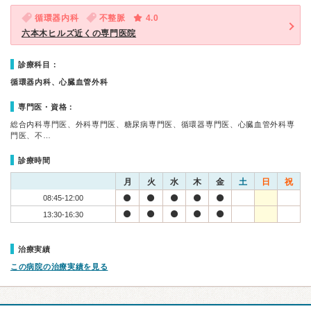
循環器内科
不整脈
4.0
六本木ヒルズ近くの専門医院
診療科目：
循環器内科、心臓血管外科
専門医・資格：
総合内科専門医、外科専門医、糖尿病専門医、循環器専門医、心臓血管外科専
門医、不…
診療時間
月
火
水
木
金
土
日
祝
08:45-12:00
13:30-16:30
治療実績
この病院の治療実績を見る