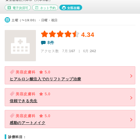
電子決済可
ネット予約
女医在籍
土曜（〜19:00）・日曜・祝日
4.34
8件
アクセス数 7月:
167
| 6月:
242
美容皮膚科
5.0
ヒアルロン酸注入でのリフトアップ治療
美容皮膚科
5.0
信頼できる先生
美容皮膚科
5.0
感動のアートメイク
診療科目：