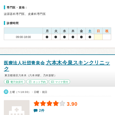
専門医・資格：
泌尿器科専門医、皮膚科専門医
診療時間
月
火
水
木
金
土
日
祝
09:00-18:00
六本木今泉スキンクリニッ
医療法人社団青泉会
ク
東京都港区六本木（六本木駅、乃木坂駅）
電子決済可
ネット予約
マイナ受付
土曜（〜18:00）・日曜・祝日
3.90
2件