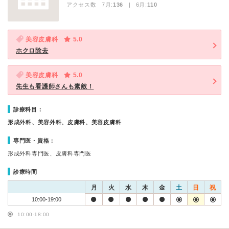
アクセス数 7月:
136
| 6月:
110
美容皮膚科
5.0
ホクロ除去
美容皮膚科
5.0
先生も看護師さんも素敵！
診療科目：
形成外科、美容外科、皮膚科、美容皮膚科
専門医・資格：
形成外科専門医、皮膚科専門医
診療時間
月
火
水
木
金
土
日
祝
10:00-19:00
10:00-18:00