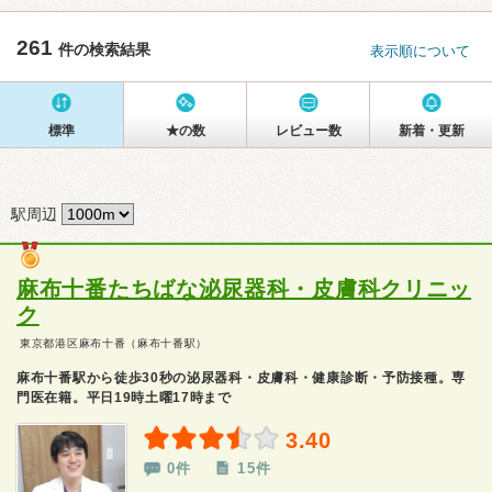
261
件の検索結果
表示順について
標準
★の数
レビュー数
新着・更新
駅周辺
麻布十番たちばな泌尿器科・皮膚科クリニッ
ク
東京都港区麻布十番（麻布十番駅）
麻布十番駅から徒歩30秒の泌尿器科・皮膚科・健康診断・予防接種。専
門医在籍。平日19時土曜17時まで
3.40
0件
15件