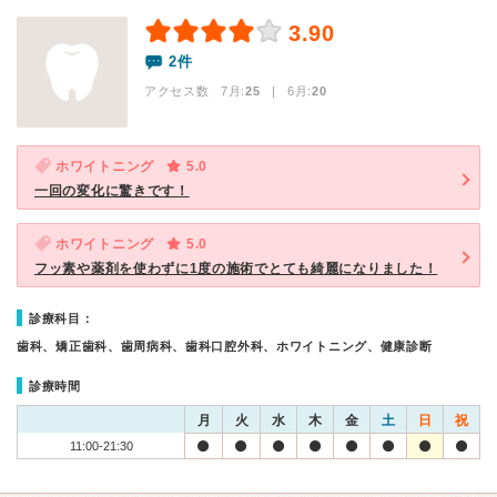
3.90
2件
アクセス数 7月:
25
| 6月:
20
ホワイトニング
5.0
一回の変化に驚きです！
ホワイトニング
5.0
フッ素や薬剤を使わずに1度の施術でとても綺麗になりました！
診療科目：
歯科、矯正歯科、歯周病科、歯科口腔外科、ホワイトニング、健康診断
診療時間
月
火
水
木
金
土
日
祝
11:00-21:30