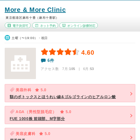
More & More Clinic
東京都港区麻布十番（麻布十番駅）
電子決済可
ネット予約
オンライン診療対応
土曜（〜19:00）・祝日
4.60
6件
アクセス数 7月:
105
| 6月:
53
美容外科
5.0
額のボトックスとほうれい線&ゴルゴラインのヒアルロン酸
AGA（男性型脱毛症）
5.0
FUE 1000株 前頭部、M字部分
美容皮膚科
5.0