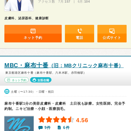
アクセス数 7月:
157
| 6月:
104
皮膚科、泌尿器科、健康診断
ネット予約
電話
公式サイト
MBC・麻布十番
（旧：MBクリニック麻布十番）
東京都港区麻布十番（麻布十番駅、六本木駅、赤羽橋駅）
ネット予約
女医在籍
土曜（〜17:30）・日曜・祝日
麻布十番駅1分の美容皮膚科・皮膚科 土日祝も診療。女性医師。完全予
約制。ニキビ治療・小顔・医療脱毛。
4.56
9件
6件