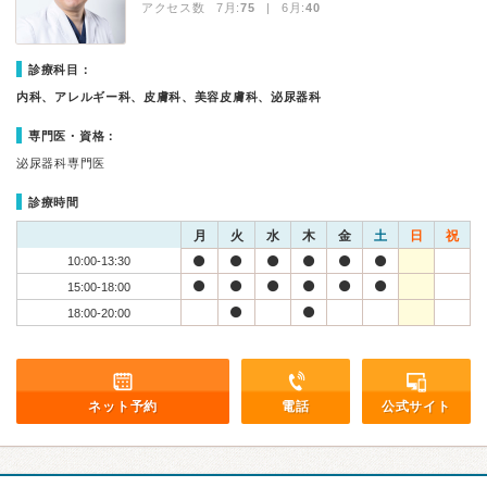
アクセス数 7月:
75
| 6月:
40
診療科目：
内科、アレルギー科、皮膚科、美容皮膚科、泌尿器科
専門医・資格：
泌尿器科専門医
診療時間
月
火
水
木
金
土
日
祝
10:00-13:30
15:00-18:00
18:00-20:00
ネット予約
電話
公式サイト