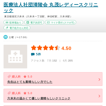
医療法人社団清陵会 丸茂レディースクリニ
ック
東京都港区六本木（六本木一丁目駅、神谷町駅、六本木駅）
駐車場あり
電子決済可
マイナ受付
(スマホ可)
電子処方せん対応
土曜（〜17:00）
4.50
5件
アクセス数 7月:
152
| 6月:
205
婦人科
5.0
先生はとても素晴らしい方でした
婦人科
5.0
六本木の温かくて優しい素晴らしいクリニック