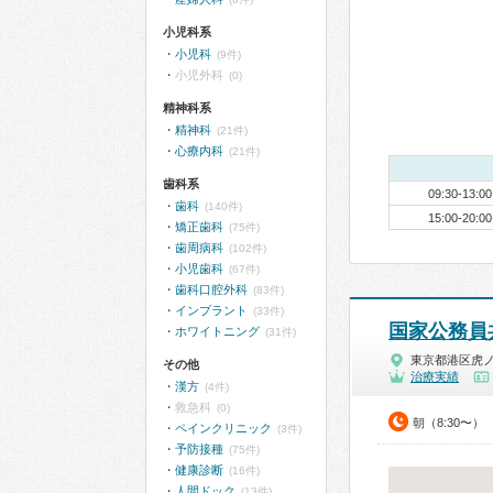
小児科系
小児科
(9件)
小児外科
(0)
精神科系
精神科
(21件)
心療内科
(21件)
歯科系
09:30-13:00
歯科
(140件)
15:00-20:00
矯正歯科
(75件)
歯周病科
(102件)
小児歯科
(67件)
歯科口腔外科
(83件)
インプラント
(33件)
国家公務員
ホワイトニング
(31件)
東京都港区虎
その他
治療実績
漢方
(4件)
救急科
(0)
朝（8:30〜）
ペインクリニック
(3件)
予防接種
(75件)
健康診断
(16件)
人間ドック
(13件)