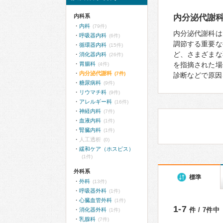
内科系
内分泌代謝
内科
(79件)
内分泌代謝科は
呼吸器内科
(6件)
調節する重要な
循環器内科
(15件)
ど、さまざまな
消化器内科
(26件)
胃腸科
を指摘された場
(4件)
内分泌代謝科
(7件)
診断などで原因
糖尿病科
(9件)
リウマチ科
(9件)
アレルギー科
(16件)
神経内科
(7件)
血液内科
(1件)
腎臓内科
(1件)
人工透析
(0)
緩和ケア（ホスピス）
(1件)
外科系
標準
外科
(13件)
呼吸器外科
(1件)
心臓血管外科
(1件)
1-7
件 / 7件中
消化器外科
(1件)
乳腺科
(7件)