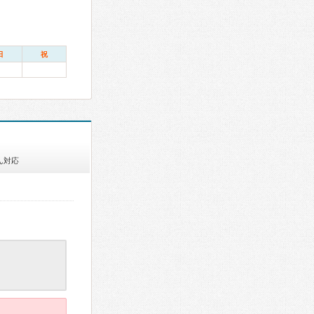
日
祝
ん対応