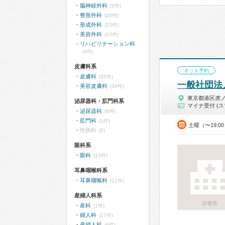
脳神経外科
(8件)
整形外科
(20件)
形成外科
(23件)
美容外科
(23件)
リハビリテーション科
(4件)
皮膚科系
ネット予約
皮膚科
(35件)
一般社団法
美容皮膚科
(39件)
東京都港区虎
泌尿器科・肛門科系
マイナ受付 (ス
泌尿器科
(8件)
肛門科
(1件)
土曜（〜19:
性病科
(0)
眼科系
眼科
(15件)
耳鼻咽喉科系
耳鼻咽喉科
(11件)
産婦人科系
診療所
産科
(1件)
婦人科
(17件)
産婦人科
(6件)