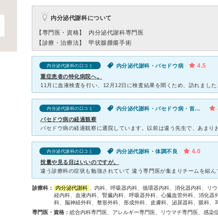
内分泌代謝科について
【専門医・資格】
内分泌代謝科専門医
【診療・治療法】
甲状腺腫瘍手術
4.5
内分泌代謝科・バセドウ病
内分泌代謝科の口コミ
重症患者の特化病院へ。
内分泌代謝科・バセドウ病・首が腫れる・体調不良
内分泌代謝科の口コミ
バセドウ病の経過観察
4.0
内分泌代謝科・体調不良
内分泌代謝科の口コミ
技量や見る目はいいのですが。
診療科：
内分泌代謝科
、内科、呼吸器内科、循環器内科、消化器内科、リウ
経内科、血液内科、腎臓内科、呼吸器外科、心臓血管外科、消化器
科、脳神経外科、整形外科、形成外科、皮膚科、泌尿器科、眼科、
専門医・資格：