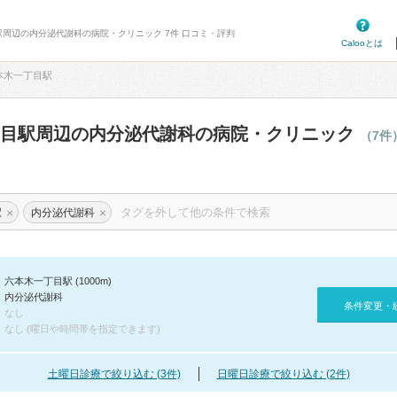
駅周辺の内分泌代謝科の病院・クリニック 7件 口コミ・評判
Calooとは
本木一丁目駅
丁目駅周辺の内分泌代謝科の病院・クリニック
（7件
×
×
駅
内分泌代謝科
六本木一丁目駅 (1000m)
内分泌代謝科
条件変更・
なし
なし (曜日や時間帯を指定できます)
土曜日診療で絞り込む (3件)
日曜日診療で絞り込む (2件)