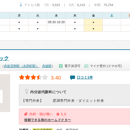
アクセス数 7月：
5,523
| 6月：
6,143
| 年間：
75,754
月
火
水
木
金
土
08:30-16:30
●
●
●
●
●
●
●
●
ック
坂（
赤坂見附駅（永田町駅）
、
赤坂駅
）
電子決済可
マイナ受付 (スマホ可)
3.40
口コミ1件
内分泌代謝科について
【専門外来】
肥満専門外来・ダイエット外来
内科・頭が痛い
5.0
信頼できる街のホームドクター