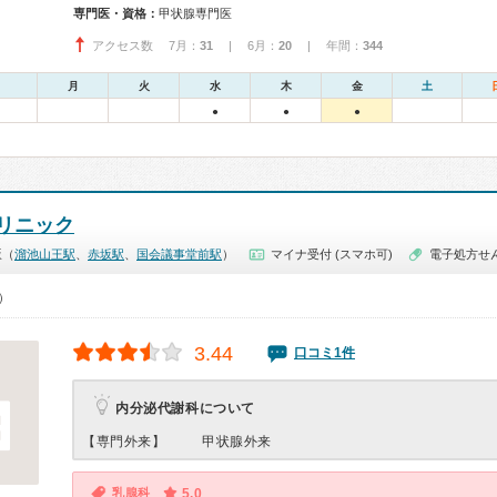
専門医・資格：
甲状腺専門医
アクセス数 7月：
31
| 6月：
20
| 年間：
344
月
火
水
木
金
土
●
●
●
リニック
坂（
溜池山王駅
、
赤坂駅
、
国会議事堂前駅
）
マイナ受付 (スマホ可)
電子処方せ
0）
3.44
口コミ1件
内分泌代謝科について
【専門外来】
甲状腺外来
乳腺科
5.0