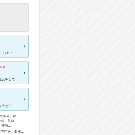
11月に血液検査を行い、12月12日に検査結果を聞くため、訪れました。バセドウに関しては2年位前から、正常値になっていたので、フォローアップの為訪れました。以前の先生は事務的な感じだったのですが、今診
4.0
バセドウ病の経過観察に通院しています。以前は違う先生で、あまりお話をしてくれなかったのですが、去年の4月から新しい先生になり、いろいろ状態はどうか、などと相談していただけるようになりました。バセドウの
違う診療科の症状も勉強されていて 違う専門医が集まりチームを組んでたから かもしれないが安心出来た。 仕方ないのかもしれないが不満をいうと 入院期間が延びたのはきつかったかな。 他ではスルー
マチ科、神
外科、乳腺
耳鼻咽…
総合内科専門医、アレルギー専門医、リウマチ専門医、感染症専門医、血液専門医、外科専門医、糖尿病専門医、内分泌代謝科専門医、甲状腺専門医、呼吸器専門医、呼吸器外科専門医、気管支鏡専門医、循環器専門医、心臓血管外科専門医、高血圧専門医、不整脈専門医、消化器病専門医、消化器外科専門医、肝臓専門医、大腸肛門病専門医、消化器内視鏡専門医、泌尿器科専門医、腎臓専門医、透析専門医、脳血管内治療専門医、神経内科専門医、脳神経外科専門医、頭痛専門医、てんかん専門医、整形外科専門医、手外科専門医、リハビリテーション科専門医、脊椎内視鏡下手術技術認定医、脊椎脊髄外科専門医、形成外科専門医、皮膚科専門医、眼科専門医、気管食道科専門医、耳鼻咽喉科専門医、めまい相談医、産婦人科専門医、婦人科腫瘍専門医、生殖医療専門医、乳腺専門医、産科婦人科腹腔鏡技術認定医、小児科専門医、老年病専門医、認知症専門医、一般病院連携精神医学専門医、精神科専門医、麻酔科専門医、ペインクリニック専門医、緩和医療専門医、細胞診専門医、超音波専門医、病理専門医、レーザー専門医、核医学専門医、放射線科専門医、臨床遺伝専門医、救急科専門医、がん薬物療法専門医、がん治療認定医、日本睡眠学会専門医