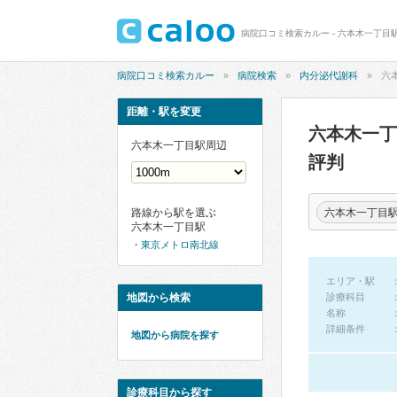
病院口コミ検索カルー - 六本木一丁目
病院口コミ検索カルー
病院検索
内分泌代謝科
六
距離・駅を変更
六本木一
六本木一丁目駅周辺
評判
六本木一丁目
路線から駅を選ぶ
六本木一丁目駅
東京メトロ南北線
エリア・駅
地図から検索
診療科目
名称
詳細条件
地図から病院を探す
診療科目から探す