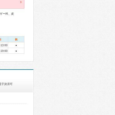
ギー科、皮
日
祝
-13:00
●
-19:00
●
電子決済可