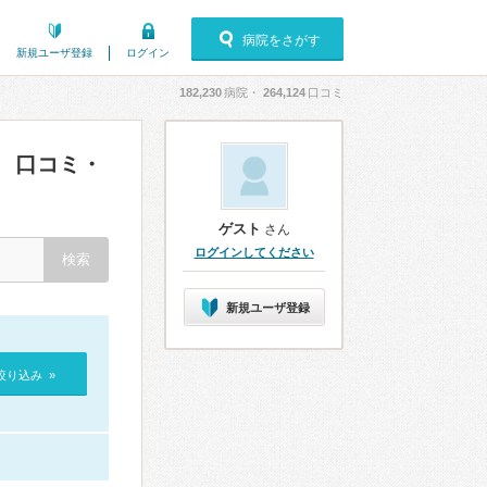
病院をさがす
新規ユーザ登録
ログイン
182,230
病院・
264,124
口コミ
口コミ・
）
ゲスト
さん
ログインしてください
新規ユーザ登録
絞り込み »