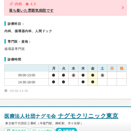
内科
4.5
落ち着いた雰囲気病院です
診療科目：
内科、循環器内科、人間ドック
専門医・資格：
循環器専門医
診療時間
月
火
水
木
金
土
日
祝
09:00-13:00
14:30-18:00
09:00-12:30
ナグモクリニック東京
医療法人社団ナグモ会
東京都千代田区三番町（半蔵門駅、麹町駅、市ケ谷駅）
電子決済可
マイナ受付
女医在籍