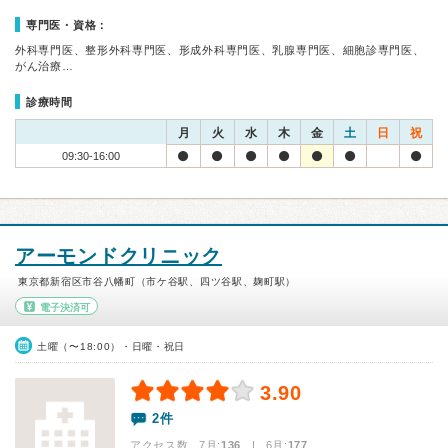
専門医・資格：
外科専門医、整形外科専門医、形成外科専門医、乳腺専門医、細胞診専門医、
がん治療…
診療時間
月
火
水
木
金
土
日
祝
09:30-16:00
アーモンドクリニック
東京都新宿区市谷八幡町（市ケ谷駅、四ツ谷駅、麹町駅）
電子決済可
土曜（〜18:00）・日曜・祝日
3.90
2件
アクセス数 7月:
136
| 6月:
177