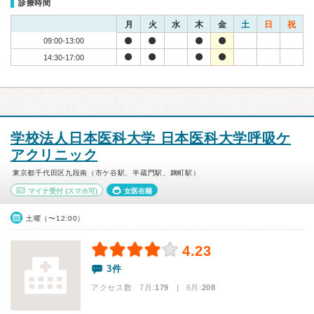
診療時間
月
火
水
木
金
土
日
祝
09:00-13:00
14:30-17:00
学校法人日本医科大学 日本医科大学呼吸ケ
アクリニック
東京都千代田区九段南（市ケ谷駅、半蔵門駅、麹町駅）
マイナ受付
(スマホ可)
女医在籍
土曜（〜12:00）
4.23
3件
アクセス数 7月:
179
| 6月:
208