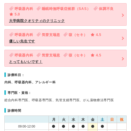
呼吸器内科
睡眠時無呼吸症候群（SAS）
体調不良
5.0
大学病院クオリティのクリニック
呼吸器内科
気管支喘息
咳（セキ）
4.5
優しい先生です
呼吸器内科
気管支喘息
咳（セキ）
4.5
とってもいいです！
診療科目：
内科、呼吸器内科、アレルギー科
専門医・資格：
総合内科専門医、呼吸器専門医、気管支鏡専門医、がん薬物療法専門医
診療時間
月
火
水
木
金
土
日
祝
09:00-12:00