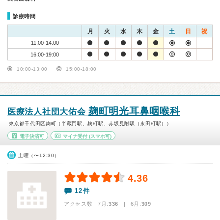
診療時間
月
火
水
木
金
土
日
祝
11:00-14:00
16:00-19:00
10:00-13:00
15:00-18:00
麹町明光耳鼻咽喉科
医療法人社団大佑会
東京都千代田区麹町（半蔵門駅、麹町駅、赤坂見附駅（永田町駅））
電子決済可
マイナ受付
(スマホ可)
土曜（〜12:30）
4.36
12件
アクセス数 7月:
336
| 6月:
309