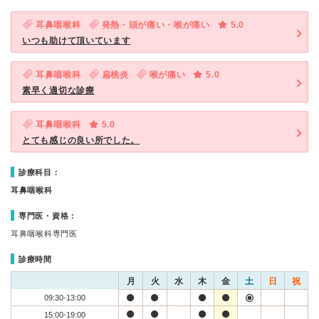
耳鼻咽喉科
発熱・頭が痛い・喉が痛い
5.0
いつも助けて頂いています
耳鼻咽喉科
扁桃炎
喉が痛い
5.0
素早く適切な診療
耳鼻咽喉科
5.0
とても感じの良い所でした。
診療科目：
耳鼻咽喉科
専門医・資格：
耳鼻咽喉科専門医
診療時間
月
火
水
木
金
土
日
祝
09:30-13:00
15:00-19:00