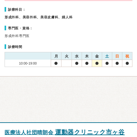
診療科目：
形成外科、美容外科、美容皮膚科、婦人科
専門医・資格：
形成外科専門医
診療時間
月
火
水
木
金
土
日
祝
10:00-19:00
運動器クリニック市ヶ谷
医療法人社団晴朗会