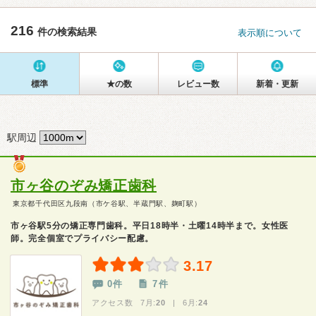
216
件の検索結果
表示順について
標準
★の数
レビュー数
新着・更新
駅周辺
市ヶ谷のぞみ矯正歯科
東京都千代田区九段南（市ケ谷駅、半蔵門駅、麹町駅）
市ヶ谷駅5分の矯正専門歯科。平日18時半・土曜14時半まで。女性医
師。完全個室でプライバシー配慮。
3.17
0件
7件
アクセス数 7月:
20
| 6月:
24