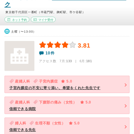
ク
東京都千代田区一番町（半蔵門駅、麹町駅、市ケ谷駅）
ネット予約
マイナ受付
土曜（〜13:00）
3.81
10件
アクセス数 7月:
133
| 6月:
181
産婦人科
子宮内膜症
5.0
子宮内膜症の不安に寄り添い、希望をくれた先生です
産婦人科
下腹部の痛み（女性）
5.0
信頼できる病院
婦人科
生理不順（女性）
5.0
信頼できる先生