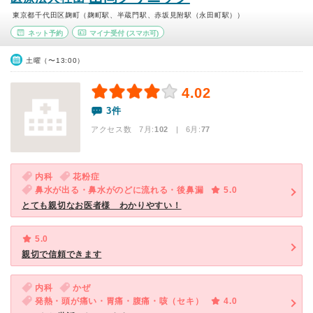
東京都千代田区麹町（麹町駅、半蔵門駅、赤坂見附駅（永田町駅））
ネット予約
マイナ受付
(スマホ可)
土曜（〜13:00）
4.02
3件
アクセス数 7月:
102
| 6月:
77
内科
花粉症
鼻水が出る・鼻水がのどに流れる・後鼻漏
5.0
とても親切なお医者様 わかりやすい！
5.0
親切で信頼できます
内科
かぜ
発熱・頭が痛い・胃痛・腹痛・咳（セキ）
4.0