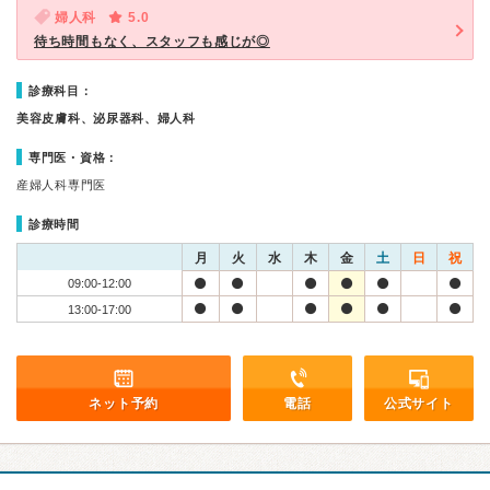
婦人科
5.0
待ち時間もなく、スタッフも感じが◎
診療科目：
美容皮膚科、泌尿器科、婦人科
専門医・資格：
産婦人科専門医
診療時間
月
火
水
木
金
土
日
祝
09:00-12:00
13:00-17:00
ネット予約
電話
公式サイト