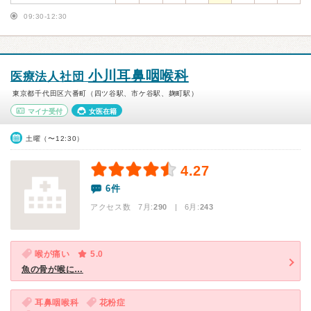
09:30-12:30
小川耳鼻咽喉科
医療法人社団
東京都千代田区六番町（四ツ谷駅、市ケ谷駅、麹町駅）
マイナ受付
女医在籍
土曜（〜12:30）
4.27
6件
アクセス数 7月:
290
| 6月:
243
喉が痛い
5.0
魚の骨が喉に…
耳鼻咽喉科
花粉症