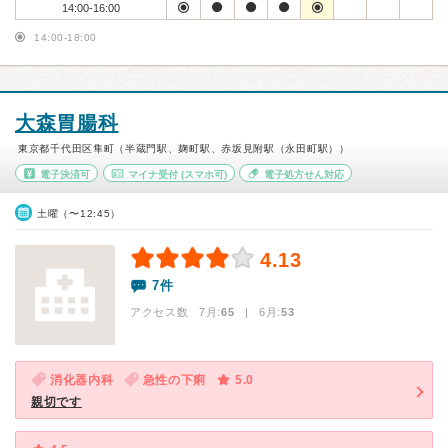
14:00-16:00
14:00-18:00
大森胃腸科
東京都千代田区隼町（半蔵門駅、麹町駅、赤坂見附駅（永田町駅））
電子決済可
マイナ受付
(スマホ可)
電子処方せん対応
土曜（〜12:45）
4.13
7件
アクセス数 7月:
65
| 6月:
53
消化器内科
急性の下痢
5.0
親切です