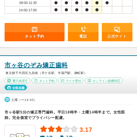
09:00-11:30
14:00-17:00
ネット予約
電話
公式サイト
市ヶ谷のぞみ矯正歯科
東京都千代田区九段南（市ケ谷駅、半蔵門駅、麹町駅）
電子決済可
ネット予約
マイナ受付
オンライン診療対応
女医在籍
土曜（〜14:30）
市ヶ谷駅5分の矯正専門歯科。平日18時半・土曜14時半まで。女性医
師。完全個室でプライバシー配慮。
3.17