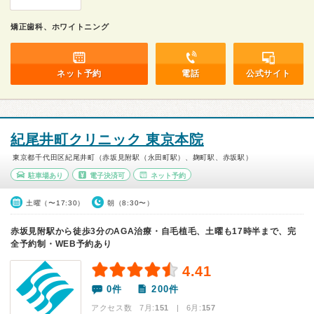
矯正歯科、ホワイトニング
ネット予約
電話
公式サイト
紀尾井町クリニック 東京本院
東京都千代田区紀尾井町（赤坂見附駅（永田町駅）、麹町駅、赤坂駅）
駐車場あり
電子決済可
ネット予約
土曜（〜17:30）
朝（8:30〜）
赤坂見附駅から徒歩3分のAGA治療・自毛植毛、土曜も17時半まで、完
全予約制・WEB予約あり
4.41
0件
200件
アクセス数 7月:
151
| 6月:
157