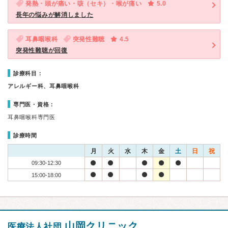
発熱・頭が痛い・咳（セキ）・喉が痛い
5.0
長年の悩みが解消しました
耳鼻咽喉科
突発性難聴
4.5
突発性難聴が回復
診療科目：
アレルギー科、耳鼻咽喉科
専門医・資格：
耳鼻咽喉科専門医
診療時間
月
火
水
木
金
土
日
祝
09:30-12:30
15:00-18:00
山岡クリニック
医療法人社団