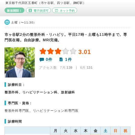
東京都千代田区五番町（市ケ谷駅、四ツ谷駅、麹町駅）
新規開院！
電子決済可
ネット予約
土曜（〜11:30）
市ヶ谷駅2分の整形外科・リハビリ。平日17時・土曜も11時半まで。専
門医在籍。自由診療。MRI完備。
3.01
0件
1件
アクセス数 7月:
139
| 6月:
131
診療科目：
整形外科、リハビリテーション科、放射線科
専門医・資格：
整形外科専門医、リハビリテーション科専門医
診療時間
月
火
水
木
金
土
日
祝