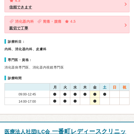
4.5
信頼できます
消化器内科
胃痛・腹痛
4.5
親切で丁寧
診療科目：
内科、消化器内科、皮膚科
専門医・資格：
消化器病専門医、消化器内視鏡専門医
診療時間
月
火
水
木
金
土
日
祝
09:00-12:45
14:00-17:00
一番町レディースクリニッ
医療法人社団ILC会