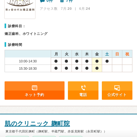
0件
7件
アクセス数 7月:
20
| 6月:
24
診療科目：
矯正歯科、ホワイトニング
診療時間
月
火
水
木
金
土
日
祝
10:00-14:30
15:30-18:30
ネット予約
電話
公式サイト
肌のクリニック 麹町院
東京都千代田区麹町（麹町駅、半蔵門駅、赤坂見附駅（永田町駅））