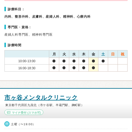
診療科目：
内科、整形外科、皮膚科、産婦人科、精神科、心療内科
専門医・資格：
産婦人科専門医、精神科専門医
診療時間
月
火
水
木
金
土
日
祝
10:00-13:00
16:00-18:30
市ヶ谷メンタルクリニック
東京都千代田区九段北（市ケ谷駅、半蔵門駅、麹町駅）
マイナ受付
(スマホ可)
土曜（〜19:00）