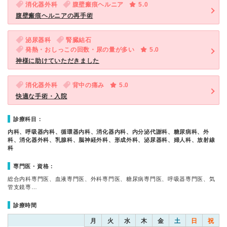
消化器外科
腹壁瘢痕ヘルニア
5.0
腹壁瘢痕ヘルニアの再手術
泌尿器科
腎臓結石
発熱・おしっこの回数・尿の量が多い
5.0
神様に助けていただきました
消化器外科
背中の痛み
5.0
快適な手術・入院
診療科目：
内科、呼吸器内科、循環器内科、消化器内科、内分泌代謝科、糖尿病科、外
科、消化器外科、乳腺科、脳神経外科、形成外科、泌尿器科、婦人科、放射線
科
専門医・資格：
総合内科専門医、血液専門医、外科専門医、糖尿病専門医、呼吸器専門医、気
管支鏡専…
診療時間
月
火
水
木
金
土
日
祝