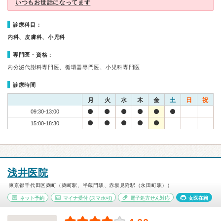
いつもお世話になってます
診療科目：
内科、皮膚科、小児科
専門医・資格：
内分泌代謝科専門医、循環器専門医、小児科専門医
診療時間
月
火
水
木
金
土
日
祝
09:30-13:00
15:00-18:30
浅井医院
東京都千代田区麹町（麹町駅、半蔵門駅、赤坂見附駅（永田町駅））
ネット予約
マイナ受付
(スマホ可)
電子処方せん対応
女医在籍