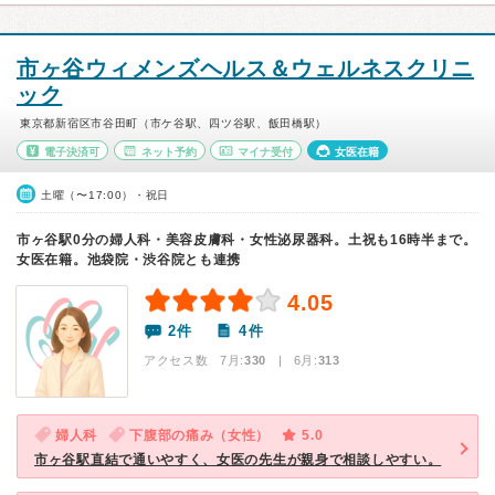
市ヶ谷ウィメンズヘルス＆ウェルネスクリニ
ック
東京都新宿区市谷田町（市ケ谷駅、四ツ谷駅、飯田橋駅）
電子決済可
ネット予約
マイナ受付
女医在籍
土曜（〜17:00）・祝日
市ヶ谷駅0分の婦人科・美容皮膚科・女性泌尿器科。土祝も16時半まで。
女医在籍。池袋院・渋谷院とも連携
4.05
2件
4件
アクセス数 7月:
330
| 6月:
313
婦人科
下腹部の痛み（女性）
5.0
市ヶ谷駅直結で通いやすく、女医の先生が親身で相談しやすい。