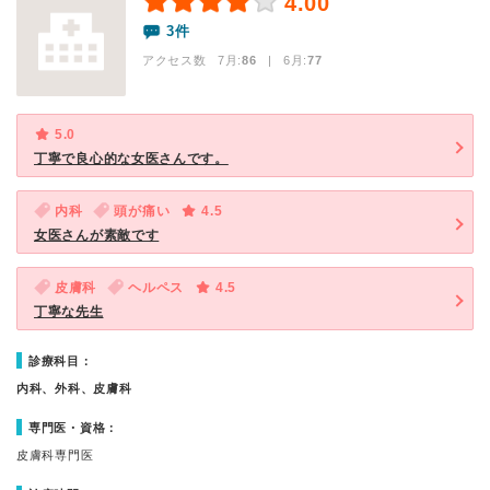
4.00
3件
アクセス数 7月:
86
| 6月:
77
5.0
丁寧で良心的な女医さんです。
内科
頭が痛い
4.5
女医さんが素敵です
皮膚科
ヘルペス
4.5
丁寧な先生
診療科目：
内科、外科、皮膚科
専門医・資格：
皮膚科専門医