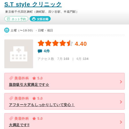
S.T style クリニック
東京都千代田区麹町（麹町駅、四ツ谷駅、半蔵門駅）
ネット予約
女医在籍
土曜（〜19:00）・日曜・祝日
4.40
4件
アクセス数 7月:
103
| 6月:
134
美容外科
5.0
脂肪吸引大変満足です☆
美容外科
5.0
アフターケアもしっかりしていて安心！
美容外科
5.0
大満足です‼