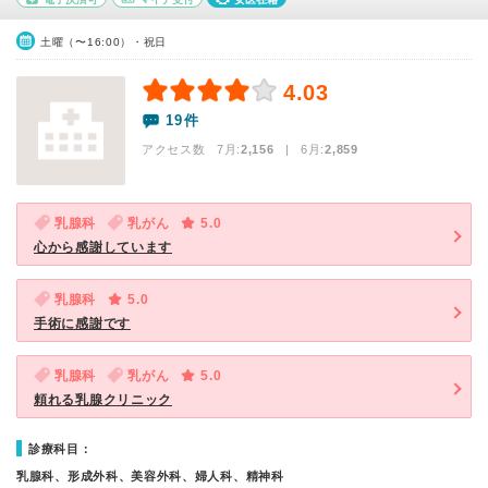
土曜（〜16:00）・祝日
4.03
19件
アクセス数 7月:
2,156
| 6月:
2,859
乳腺科
乳がん
5.0
心から感謝しています
乳腺科
5.0
手術に感謝です
乳腺科
乳がん
5.0
頼れる乳腺クリニック
診療科目：
乳腺科、形成外科、美容外科、婦人科、精神科