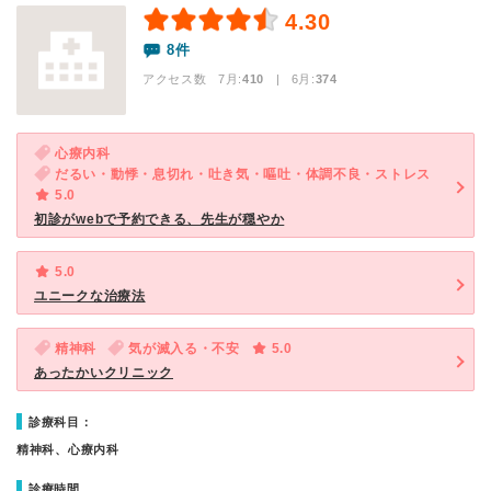
4.30
8件
アクセス数 7月:
410
| 6月:
374
心療内科
だるい・動悸・息切れ・吐き気・嘔吐・体調不良・ストレス
5.0
初診がwebで予約できる、先生が穏やか
5.0
ユニークな治療法
精神科
気が滅入る・不安
5.0
あったかいクリニック
診療科目：
精神科、心療内科
診療時間