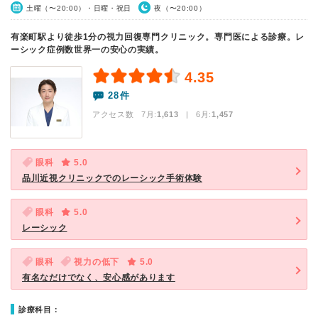
土曜（〜20:00）・日曜・祝日
夜（〜20:00）
有楽町駅より徒歩1分の視力回復専門クリニック。専門医による診療。レ
ーシック症例数世界一の安心の実績。
4.35
28件
アクセス数 7月:
1,613
| 6月:
1,457
眼科
5.0
品川近視クリニックでのレーシック手術体験
眼科
5.0
レーシック
眼科
視力の低下
5.0
有名なだけでなく、安心感があります
診療科目：