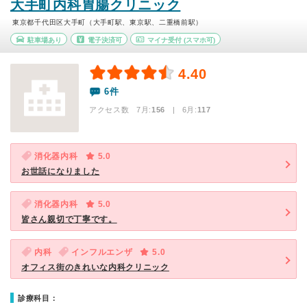
大手町内科胃腸クリニック
東京都千代田区大手町（大手町駅、東京駅、二重橋前駅）
駐車場あり
電子決済可
マイナ受付
(スマホ可)
4.40
6件
アクセス数 7月:
156
| 6月:
117
消化器内科
5.0
お世話になりました
消化器内科
5.0
皆さん親切で丁寧です。
内科
インフルエンザ
5.0
オフィス街のきれいな内科クリニック
診療科目：