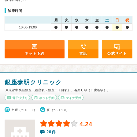
診療時間
月
火
水
木
金
土
日
祝
10:00-19:00
ネット予約
電話
公式サイト
銀座泰明クリニック
東京都中央区銀座（銀座駅（銀座一丁目駅）、有楽町駅（日比谷駅））
電子決済可
ネット予約
マイナ受付
土曜（〜18:00）
夜（〜21:00）
4.24
20件