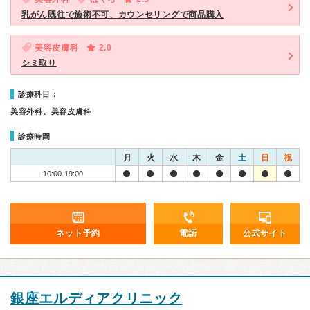
乳がん既往で施術不可、カウンセリングで商品購入
美容皮膚科
2.0
シミ取り
診療科目：
美容外科、美容皮膚科
診療時間
月
火
水
木
金
土
日
祝
10:00-19:00
ネット予約
電話
公式サイト
銀座エルディアクリニック