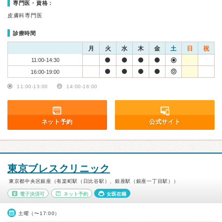
専門医・資格：
皮膚科専門医
診療時間
月
火
水
木
金
土
日
祝
11:00-14:30
16:00-19:00
11:00-13:00
14:00-16:00
ネット予約
公式サイト
東京ブレスクリニック
東京都中央区銀座（有楽町駅（日比谷駅）、銀座駅（銀座一丁目駅））
電子決済可
ネット予約
女医在籍
土曜（〜17:00）