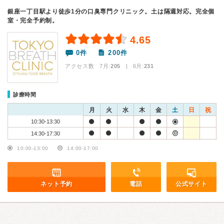
銀座一丁目駅より徒歩1分の口臭専門クリニック。土は隔週対応。完全個
室・完全予約制。
4.65
0件
200件
アクセス数 7月:
205
| 6月:
231
診療時間
月
火
水
木
金
土
日
祝
10:30-13:30
14:30-17:30
10:00-13:00
14:00-17:00
ネット予約
電話
公式サイト