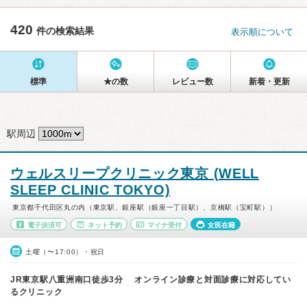
420
件の検索結果
表示順について
標準
★の数
レビュー数
新着・更新
駅周辺
ウェルスリープクリニック東京 (WELL
SLEEP CLINIC TOKYO)
東京都千代田区丸の内（東京駅、銀座駅（銀座一丁目駅）、京橋駅（宝町駅））
電子決済可
ネット予約
マイナ受付
女医在籍
土曜（〜17:00）・祝日
JR東京駅八重洲南口徒歩3分 オンライン診療と対面診療に対応してい
るクリニック