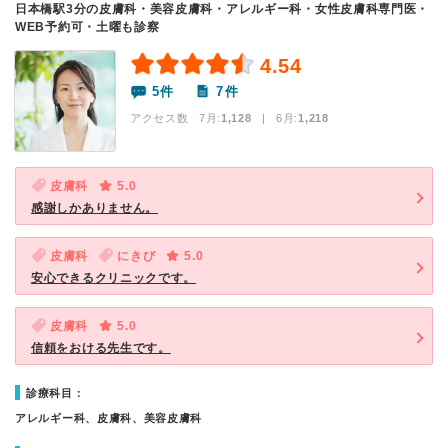
日本橋駅3分の皮膚科・美容皮膚科・アレルギー科・女性皮膚科専門医・
WEB予約可・土曜も診察
4.54
5件
7件
アクセス数 7月:
1,128
| 6月:
1,218
皮膚科
5.0
感謝しかありません。
皮膚科
にきび
5.0
安心できるクリニックです。
皮膚科
5.0
信頼をおける先生です。
診療科目：
アレルギー科、皮膚科、美容皮膚科