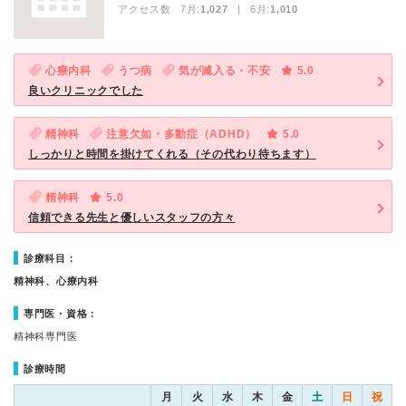
アクセス数 7月:
1,027
| 6月:
1,010
心療内科
うつ病
気が滅入る・不安
5.0
良いクリニックでした
精神科
注意欠如・多動症（ADHD）
5.0
しっかりと時間を掛けてくれる（その代わり待ちます）
精神科
5.0
信頼できる先生と優しいスタッフの方々
診療科目：
精神科、心療内科
専門医・資格：
精神科専門医
診療時間
月
火
水
木
金
土
日
祝