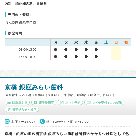
内科、消化器内科、胃腸科
専門医・資格：
消化器内視鏡専門医
診療時間
月
火
水
木
金
土
日
祝
09:00-13:00
15:00-18:00
京橋 銀座みらい歯科
東京都中央区京橋（京橋駅（宝町駅）、東京駅、銀座駅（銀座一丁目駅））
駐車場あり
電子決済可
ネット予約
マイナ受付
(スマホ可)
電子処方せん対応
土曜（〜14:00）
朝（8:00〜）・夜（〜20:00）
京橋・銀座の歯医者京橋 銀座みらい歯科は皆様のかかりつけ医として包