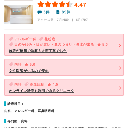
4.47
3件
89件
アクセス数 7月:
489
| 6月:
707
アレルギー科
花粉症
目のかゆみ・目が赤い・鼻のつまり・鼻水が出る
5.0
施設が綺麗で診察も大変丁寧でした
内科
5.0
女性医師がいるので安心
内科
高血圧症
4.5
オンライン診療も利用できるクリニック
診療科目：
内科、アレルギー科、耳鼻咽喉科
専門医・資格：