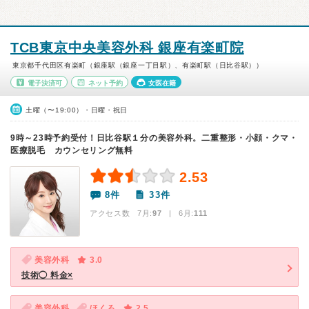
TCB東京中央美容外科 銀座有楽町院
東京都千代田区有楽町（銀座駅（銀座一丁目駅）、有楽町駅（日比谷駅））
電子決済可
ネット予約
女医在籍
土曜（〜19:00）・日曜・祝日
9時～23時予約受付！日比谷駅１分の美容外科。二重整形・小顔・クマ・
医療脱毛 カウンセリング無料
2.53
8件
33件
アクセス数 7月:
97
| 6月:
111
美容外科
3.0
技術◯ 料金×
美容外科
ほくろ
2.5