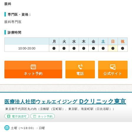
眼科
専門医・資格：
眼科専門医
診療時間
月
火
水
木
金
土
日
祝
10:00-20:00
ネット予約
電話
公式サイト
Dクリニック東京
医療法人社団ウェルエイジング
東京都千代田区丸の内（京橋駅（宝町駅）、東京駅、有楽町駅（日比谷駅））
電子決済可
ネット予約
土曜（〜18:00）・日曜