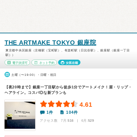
THE ARTMAKE TOKYO 銀座院
東京都中央区銀座（京橋駅（宝町駅）、有楽町駅（日比谷駅）、銀座駅（銀座一丁目
駅））
電子決済可
ネット予約
女医在籍
土曜（〜19:00）・日曜・祝日
【夜20時まで】銀座一丁目駅から徒歩1分でアートメイク！眉・リップ・
ヘアライン。コスパ◎な新プランも
4.61
1件
104件
アクセス数 7月:
516
| 6月:
529