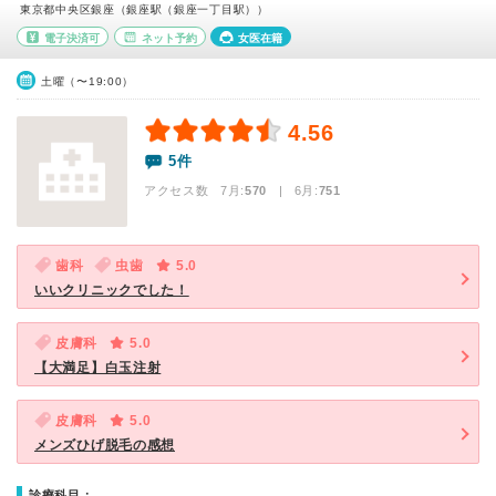
東京都中央区銀座（銀座駅（銀座一丁目駅））
電子決済可
ネット予約
女医在籍
土曜（〜19:00）
4.56
5件
アクセス数 7月:
570
| 6月:
751
歯科
虫歯
5.0
いいクリニックでした！
皮膚科
5.0
【大満足】白玉注射
皮膚科
5.0
メンズひげ脱毛の感想
診療科目：