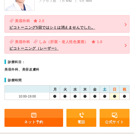
アクセス数 7月:
692
| 6月:
600
美容外科
2.0
ピコトーニング5回ではシミは消えませんでした。
美容外科
しみ（肝斑・老人性色素斑）
1.0
ピコトーニング（レーザー）
診療科目：
美容外科、美容皮膚科
診療時間
月
火
水
木
金
土
日
祝
10:00-19:00
ネット予約
電話
公式サイト