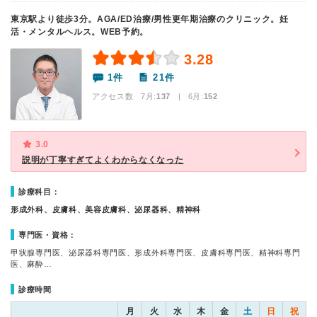
東京駅より徒歩3分。AGA/ED治療/男性更年期治療のクリニック。妊
活・メンタルヘルス。WEB予約。
3.28
1件
21件
アクセス数 7月:
137
| 6月:
152
3.0
説明が丁寧すぎてよくわからなくなった
診療科目：
形成外科、皮膚科、美容皮膚科、泌尿器科、精神科
専門医・資格：
甲状腺専門医、泌尿器科専門医、形成外科専門医、皮膚科専門医、精神科専門
医、麻酔…
診療時間
月
火
水
木
金
土
日
祝