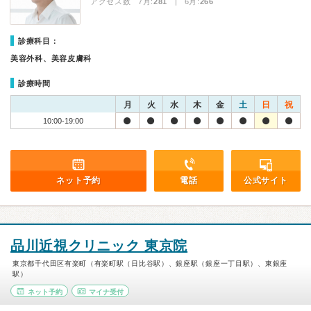
アクセス数 7月:
281
| 6月:
266
診療科目：
美容外科、美容皮膚科
診療時間
月
火
水
木
金
土
日
祝
10:00-19:00
ネット予約
電話
公式サイト
品川近視クリニック 東京院
東京都千代田区有楽町（有楽町駅（日比谷駅）、銀座駅（銀座一丁目駅）、東銀座
駅）
ネット予約
マイナ受付