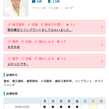
6件
13件
アクセス数 7月:
195
| 6月:
97
矯正歯科
虫歯
歯並びが悪い
5.0
部分矯正とインプラントをしてもらいました。
歯科
虫歯
歯がしみる
5.0
おすすめ
歯科
虫歯
歯がしみる
5.0
よかったです。
診療科目：
歯科、矯正歯科、歯周病科、小児歯科、歯科口腔外科、インプラント、ホワイ
トニング
診療時間
月
火
水
木
金
土
日
祝
10:00-13:00