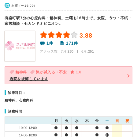
土曜（〜16:00）
有楽町駅3分の心療内科・精神科。土曜も16時まで。女医。うつ・不眠・
家族相談・セカンドオピニオン。
3.88
1件
171件
アクセス数 7月:
280
| 6月:
251
精神科
気が滅入る・不安
1.0
通院を後悔しています
診療科目：
精神科、心療内科
診療時間
月
火
水
木
金
土
日
祝
10:00-13:00
14:00-18:00