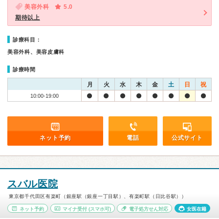
美容外科
5.0
期待以上
診療科目：
美容外科、美容皮膚科
診療時間
月
火
水
木
金
土
日
祝
10:00-19:00
ネット予約
電話
公式サイト
スバル医院
東京都千代田区有楽町（銀座駅（銀座一丁目駅）、有楽町駅（日比谷駅））
ネット予約
マイナ受付
(スマホ可)
電子処方せん対応
女医在籍