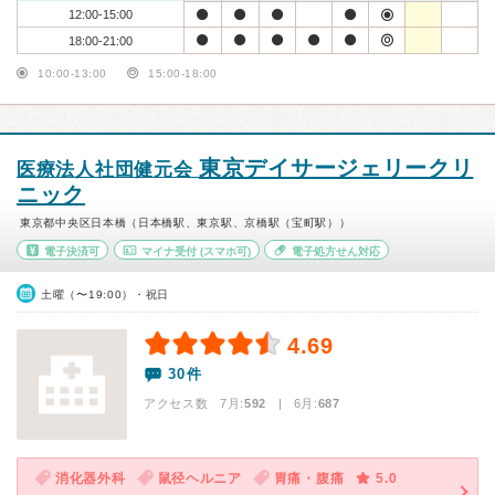
12:00-15:00
18:00-21:00
10:00-13:00
15:00-18:00
東京デイサージェリークリ
医療法人社団健元会
ニック
東京都中央区日本橋（日本橋駅、東京駅、京橋駅（宝町駅））
電子決済可
マイナ受付
(スマホ可)
電子処方せん対応
土曜（〜19:00）・祝日
4.69
30件
アクセス数 7月:
592
| 6月:
687
消化器外科
鼠径ヘルニア
胃痛・腹痛
5.0