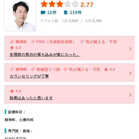
2.77
12件
119件
アクセス数 7月:
7,605
| 6月:
5,780
精神科
PMS（月経前症候群）
気が滅入る・不安
4.5
生理前の気分の落ち込みが楽になった。
精神科
単極型うつ病
気が滅入る・不安
4.0
カウンセリングが丁寧
4.0
効果はあったと思います
診療科目：
精神科、心療内科
専門医・資格：
精神科専門医