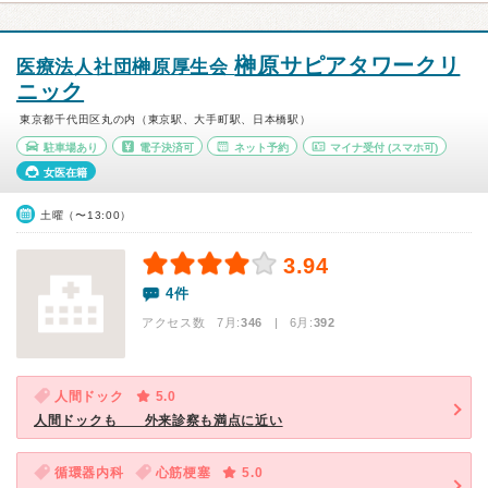
榊原サピアタワークリ
医療法人社団榊原厚生会
ニック
東京都千代田区丸の内（東京駅、大手町駅、日本橋駅）
駐車場あり
電子決済可
ネット予約
マイナ受付
(スマホ可)
女医在籍
土曜（〜13:00）
3.94
4件
アクセス数 7月:
346
| 6月:
392
人間ドック
5.0
人間ドックも 外来診察も満点に近い
循環器内科
心筋梗塞
5.0