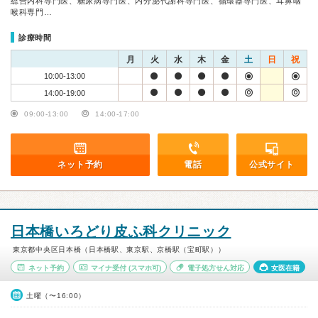
総合内科専門医、糖尿病専門医、内分泌代謝科専門医、循環器専門医、耳鼻咽
喉科専門…
診療時間
月
火
水
木
金
土
日
祝
10:00-13:00
14:00-19:00
09:00-13:00
14:00-17:00
ネット予約
電話
公式サイト
日本橋いろどり皮ふ科クリニック
東京都中央区日本橋（日本橋駅、東京駅、京橋駅（宝町駅））
ネット予約
マイナ受付
(スマホ可)
電子処方せん対応
女医在籍
土曜（〜16:00）