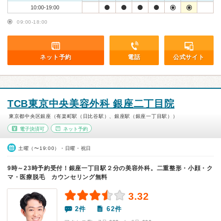
10:00-19:00
09:00-18:00
ネット予約
電話
公式サイト
TCB東京中央美容外科 銀座二丁目院
東京都中央区銀座（有楽町駅（日比谷駅）、銀座駅（銀座一丁目駅））
電子決済可
ネット予約
土曜（〜19:00）・日曜・祝日
9時～23時予約受付！銀座一丁目駅２分の美容外科。二重整形・小顔・ク
マ・医療脱毛 カウンセリング無料
3.32
2件
62件