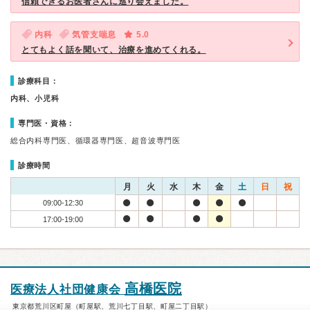
信頼できるお医者さんに巡り会えました。
内科
気管支喘息
5.0
とてもよく話を聞いて、治療を進めてくれる。
診療科目：
内科、小児科
専門医・資格：
総合内科専門医、循環器専門医、超音波専門医
診療時間
月
火
水
木
金
土
日
祝
09:00-12:30
17:00-19:00
高橋医院
医療法人社団健康会
東京都荒川区町屋（町屋駅、荒川七丁目駅、町屋二丁目駅）