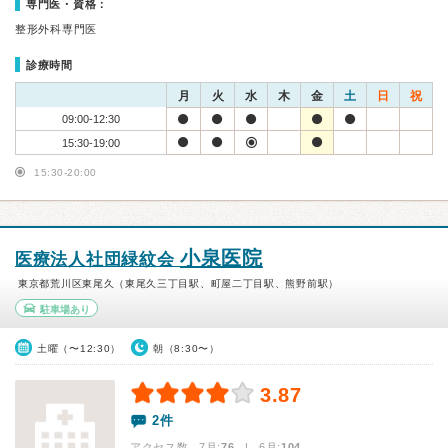
専門医・資格：
整形外科専門医
診療時間
月
火
水
木
金
土
日
祝
09:00-12:30
15:30-19:00
15:30-20:00
小泉医院
医療法人社団緑紋会
東京都荒川区東尾久（東尾久三丁目駅、町屋二丁目駅、熊野前駅）
駐車場あり
土曜（〜12:30）
朝（8:30〜）
3.87
2件
アクセス数 7月:
76
| 6月:
104