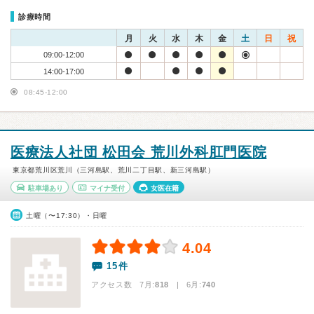
診療時間
月
火
水
木
金
土
日
祝
09:00-12:00
14:00-17:00
08:45-12:00
医療法人社団 松田会 荒川外科肛門医院
東京都荒川区荒川（三河島駅、荒川二丁目駅、新三河島駅）
駐車場あり
マイナ受付
女医在籍
土曜（〜17:30）・日曜
4.04
15件
アクセス数 7月:
818
| 6月:
740