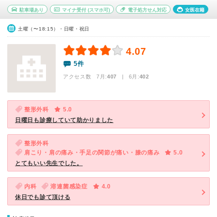
駐車場あり
マイナ受付
(スマホ可)
電子処方せん対応
女医在籍
土曜（〜18:15）・日曜・祝日
4.07
5件
アクセス数 7月:
407
| 6月:
402
整形外科
5.0
日曜日も診療していて助かりました
整形外科
肩こり・肩の痛み・手足の関節が痛い・膝の痛み
5.0
とてもいい先生でした。
内科
溶連菌感染症
4.0
休日でも診て頂ける