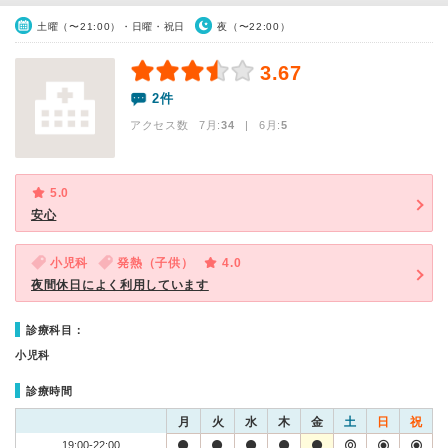
土曜（〜21:00）・日曜・祝日
夜（〜22:00）
3.67
2件
アクセス数 7月:
34
| 6月:
5
5.0
安心
小児科
発熱（子供）
4.0
夜間休日によく利用しています
診療科目：
小児科
診療時間
月
火
水
木
金
土
日
祝
19:00-22:00