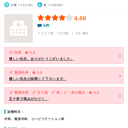
土曜（〜12:30）
夜（〜20:00）
4.00
6件
アクセス数 7月:
331
| 6月:
263
外科
5.0
優しい先生。ありがとうございました。
整形外科
5.0
優しい先生が診察して下さいます。
整形外科
五十肩
肩こり・肩の痛み
5.0
五十肩で痛みがひどく、
診療科目：
外科、整形外科、リハビリテーション科