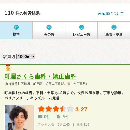
110
件の検索結果
表示順について
標準
★の数
レビュー数
新着・更新
駅周辺
町屋さくら歯科・矯正歯科
東京都荒川区荒川（町屋駅、町屋二丁目駅、荒川七丁目駅）
町屋駅1分の歯科。平日・土曜も18時まで。女性医師在籍。丁寧な診療。
バリアフリー。キッズルーム完備
3.27
0件
9件
アクセス数 7月:
146
| 6月:
113