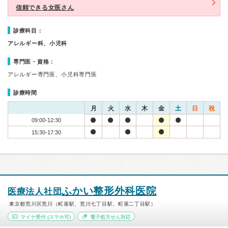
信頼できる女医さん
診療科目：
アレルギー科、小児科
専門医・資格：
アレルギー専門医、小児科専門医
診療時間
月
火
水
木
金
土
日
祝
09:00-12:30
15:30-17:30
ふかい整形外科医院
医療法人社団
東京都荒川区荒川（町屋駅、荒川七丁目駅、町屋二丁目駅）
マイナ受付
(スマホ可)
電子処方せん対応