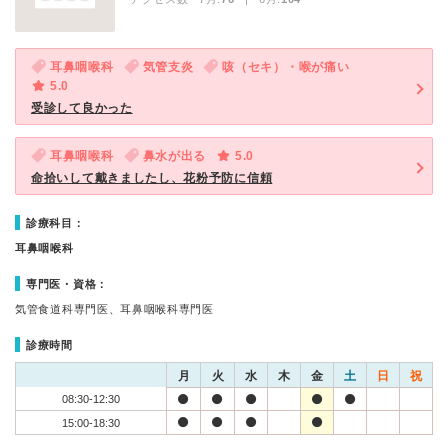
耳鼻咽喉科
気管支炎
咳（セキ）・喉が痛い
5.0
受診して良かった
耳鼻咽喉科
鼻水が出る
5.0
命拾いして戴きましたし、花粉予防に信頼
診療科目：
耳鼻咽喉科
専門医・資格：
気管食道科専門医、耳鼻咽喉科専門医
診療時間
月
火
水
木
金
土
日
祝
08:30-12:30
15:00-18:30