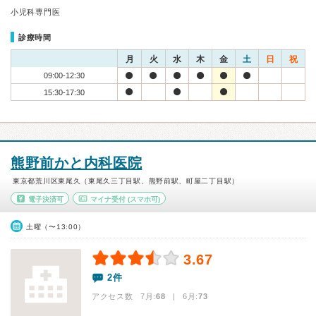
小児科専門医
診療時間
月
火
水
木
金
土
日
祝
09:00-12:30
15:30-17:30
熊野前かと内科医院
東京都荒川区東尾久（東尾久三丁目駅、熊野前駅、町屋二丁目駅）
電子決済可
マイナ受付
(スマホ可)
土曜（〜13:00）
3.67
2件
アクセス数 7月:
68
| 6月:
73