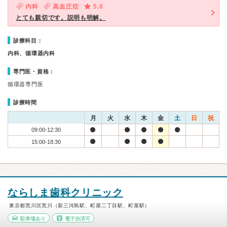
内科
高血圧症
5.0
とても親切です。説明も明解。
診療科目：
内科、循環器内科
専門医・資格：
循環器専門医
診療時間
月
火
水
木
金
土
日
祝
09:00-12:30
15:00-18:30
ならしま歯科クリニック
東京都荒川区荒川（新三河島駅、町屋二丁目駅、町屋駅）
駐車場あり
電子決済可