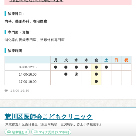
予約がいらないのは助かります
診療科目：
内科、整形外科、在宅医療
専門医・資格：
消化器内視鏡専門医、整形外科専門医
診療時間
月
火
水
木
金
土
日
祝
09:00-12:15
14:00-16:00
17:00-19:00
14:00-16:30
荒川区医師会こどもクリニック
東京都荒川区西日暮里（新三河島駅、三河島駅、赤土小学校前駅）
駐車場あり
マイナ受付
(スマホ可)