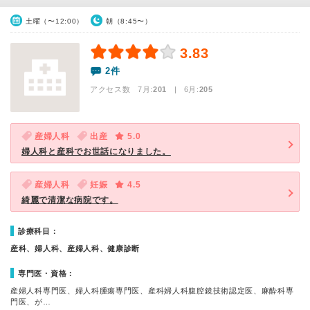
土曜（〜12:00）
朝（8:45〜）
3.83
2件
アクセス数 7月:
201
| 6月:
205
産婦人科
出産
5.0
婦人科と産科でお世話になりました。
産婦人科
妊娠
4.5
綺麗で清潔な病院です。
診療科目：
産科、婦人科、産婦人科、健康診断
専門医・資格：
産婦人科専門医、婦人科腫瘍専門医、産科婦人科腹腔鏡技術認定医、麻酔科専
門医、が…