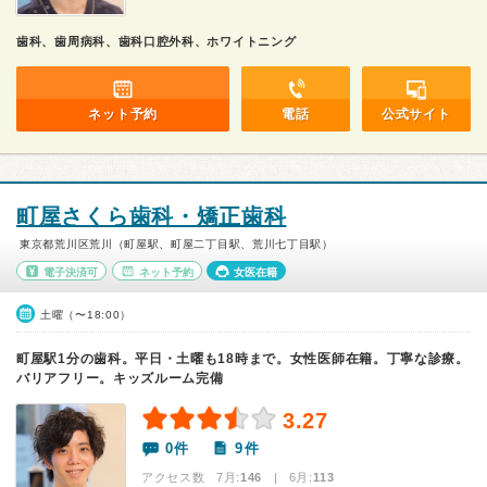
歯科、歯周病科、歯科口腔外科、ホワイトニング
ネット予約
電話
公式サイト
町屋さくら歯科・矯正歯科
東京都荒川区荒川（町屋駅、町屋二丁目駅、荒川七丁目駅）
電子決済可
ネット予約
女医在籍
土曜（〜18:00）
町屋駅1分の歯科。平日・土曜も18時まで。女性医師在籍。丁寧な診療。
バリアフリー。キッズルーム完備
3.27
0件
9件
アクセス数 7月:
146
| 6月:
113