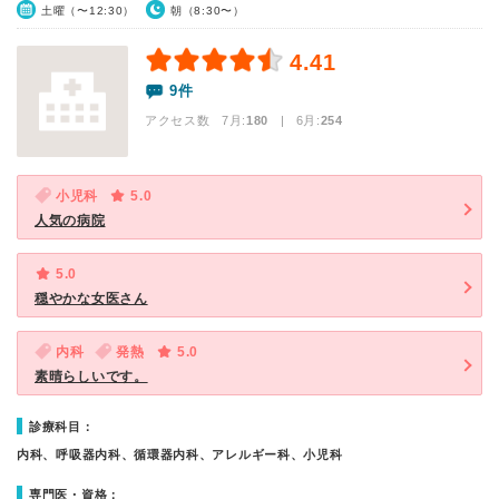
土曜（〜12:30）
朝（8:30〜）
4.41
9件
アクセス数 7月:
180
| 6月:
254
小児科
5.0
人気の病院
5.0
穏やかな女医さん
内科
発熱
5.0
素晴らしいです。
診療科目：
内科、呼吸器内科、循環器内科、アレルギー科、小児科
専門医・資格：