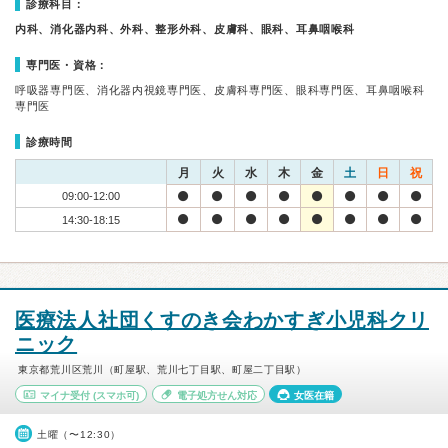
診療科目：
内科、消化器内科、外科、整形外科、皮膚科、眼科、耳鼻咽喉科
専門医・資格：
呼吸器専門医、消化器内視鏡専門医、皮膚科専門医、眼科専門医、耳鼻咽喉科
専門医
診療時間
月
火
水
木
金
土
日
祝
09:00-12:00
14:30-18:15
医療法人社団くすのき会わかすぎ小児科クリ
ニック
東京都荒川区荒川（町屋駅、荒川七丁目駅、町屋二丁目駅）
マイナ受付
(スマホ可)
電子処方せん対応
女医在籍
土曜（〜12:30）