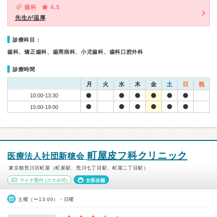
歯科
4.5
先生が温厚
診療科目：
歯科、矯正歯科、歯周病科、小児歯科、歯科口腔外科
診療時間
月
火
水
木
金
土
日
祝
10:00-13:30
15:00-19:00
町屋皮フ科クリニック
医療法人社団新穂会
東京都荒川区町屋（町屋駅、荒川七丁目駅、町屋二丁目駅）
マイナ受付
(スマホ可)
女医在籍
土曜（〜13:00）・日曜