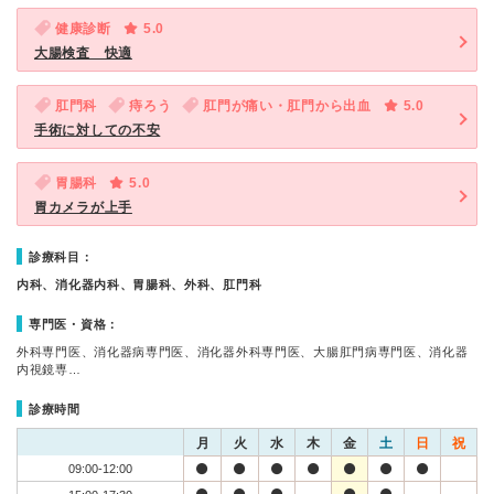
健康診断
5.0
大腸検査 快適
肛門科
痔ろう
肛門が痛い・肛門から出血
5.0
手術に対しての不安
胃腸科
5.0
胃カメラが上手
診療科目：
内科、消化器内科、胃腸科、外科、肛門科
専門医・資格：
外科専門医、消化器病専門医、消化器外科専門医、大腸肛門病専門医、消化器
内視鏡専…
診療時間
月
火
水
木
金
土
日
祝
09:00-12:00