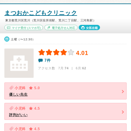
まつおかこどもクリニック
東京都荒川区荒川（荒川区役所前駅、荒川二丁目駅、三河島駅）
マイナ受付
(スマホ可)
電子処方せん対応
女医在籍
土曜（〜12:30）
4.01
7件
アクセス数 7月:
74
| 6月:
62
小児科
5.0
優しい先生
小児科
4.5
評判がいい
小児科
4.5