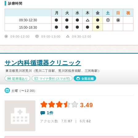
診療時間
月
火
水
木
金
土
日
祝
09:30-12:30
15:00-18:30
09:00-12:00
09:00-13:00
09:30-12:00
サン内科循環器クリニック
東京都荒川区荒川（荒川二丁目駅、荒川区役所前駅、三河島駅）
駐車場あり
マイナ受付
(スマホ可)
女医在籍
土曜（〜12:30）
3.49
1件
アクセス数 7月:
87
| 6月:
62