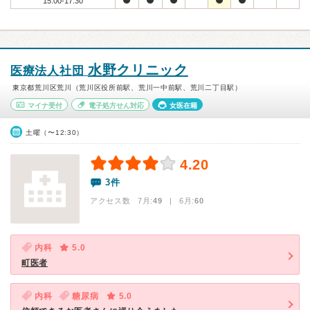
15:00-17:30
水野クリニック
医療法人社団
東京都荒川区荒川（荒川区役所前駅、荒川一中前駅、荒川二丁目駅）
マイナ受付
電子処方せん対応
女医在籍
土曜（〜12:30）
4.20
3件
アクセス数 7月:
49
| 6月:
60
内科
5.0
町医者
内科
糖尿病
5.0