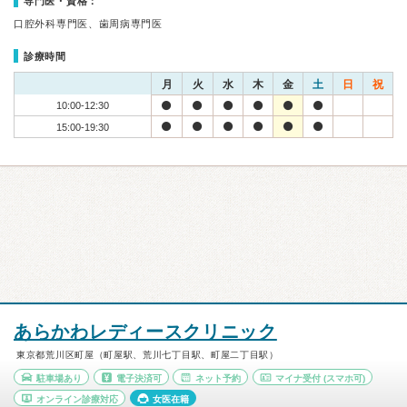
専門医・資格：
口腔外科専門医、歯周病専門医
診療時間
月
火
水
木
金
土
日
祝
10:00-12:30
15:00-19:30
あらかわレディースクリニック
東京都荒川区町屋（町屋駅、荒川七丁目駅、町屋二丁目駅）
駐車場あり
電子決済可
ネット予約
マイナ受付
(スマホ可)
オンライン診療対応
女医在籍