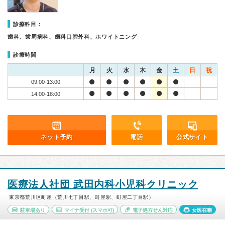
診療科目：
歯科、歯周病科、歯科口腔外科、ホワイトニング
診療時間
月
火
水
木
金
土
日
祝
09:00-13:00
14:00-18:00
ネット予約
電話
公式サイト
医療法人社団 武田内科小児科クリニック
東京都荒川区町屋（荒川七丁目駅、町屋駅、町屋二丁目駅）
駐車場あり
マイナ受付
(スマホ可)
電子処方せん対応
女医在籍