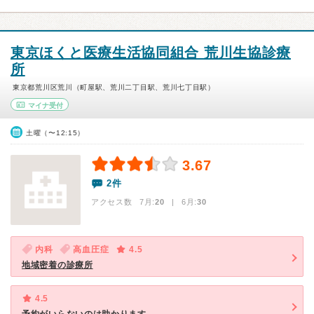
東京ほくと医療生活協同組合 荒川生協診療
所
東京都荒川区荒川（町屋駅、荒川二丁目駅、荒川七丁目駅）
マイナ受付
土曜（〜12:15）
3.67
2件
アクセス数 7月:
20
| 6月:
30
内科
高血圧症
4.5
地域密着の診療所
4.5