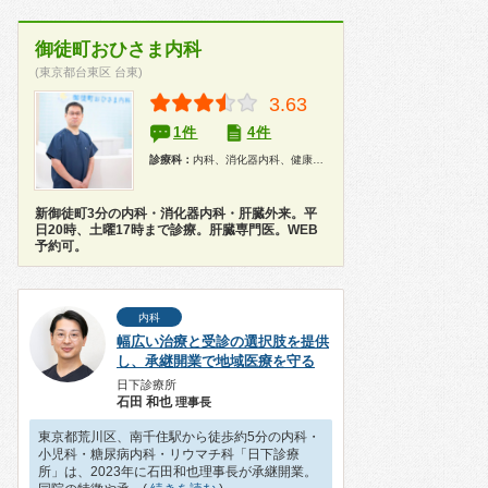
御徒町おひさま内科
(東京都台東区 台東)
3.63
1件
4件
診療科：
内科、消化器内科、健康診断、在宅医療
新御徒町3分の内科・消化器内科・肝臓外来。平
日20時、土曜17時まで診療。肝臓専門医。WEB
予約可。
内科
幅広い治療と受診の選択肢を提供
し、承継開業で地域医療を守る
日下診療所
石田 和也
理事長
東京都荒川区、南千住駅から徒歩約5分の内科・
小児科・糖尿病内科・リウマチ科「日下診療
所」は、2023年に石田和也理事長が承継開業。