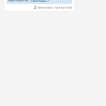
同院の特徴や承…(
続きを読む
)