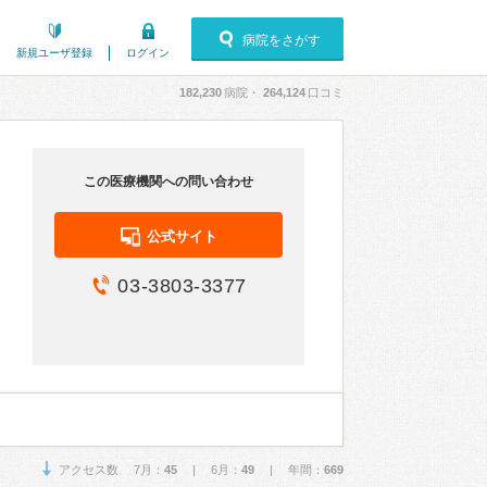
病院をさがす
新規ユーザ登録
ログイン
182,230
病院・
264,124
口コミ
この医療機関への問い合わせ
公式サイト
03-3803-3377
アクセス数 7月：
45
| 6月：
49
| 年間：
669