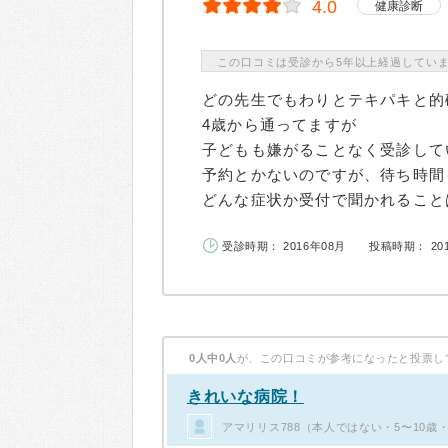
4.0
健康診断
この口コミは受診から5年以上経過してい
どの先生でもわりとテキパキと的
4歳から通ってますが
子どもも嫌がることなく受診して
予約とかないのですが、待ち時間
どんな症状か受付で聞かれることは
受診時期： 2016年08月
投稿時期： 20
0人中0人
が、この口コミが参考になったと投票し
きれいな病院！
アマリリス788（本人ではない・5〜10歳