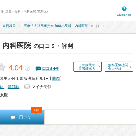
件: 加藤小児科・内科医院 (荒川区)
Calooとは
東日暮里
医療法人社団薫光会 加藤小児科・内科医院
口コミ
・内科医院
の口コミ・評判
この病院の
無料医療機関
4.04
？
口コミ
4
件
看護師求人
会員登録
里5-44-1 加藤医院ビル1F
【
地図
】
駅
、
鶯谷駅
マイナ受付
女医
4件
口コミ