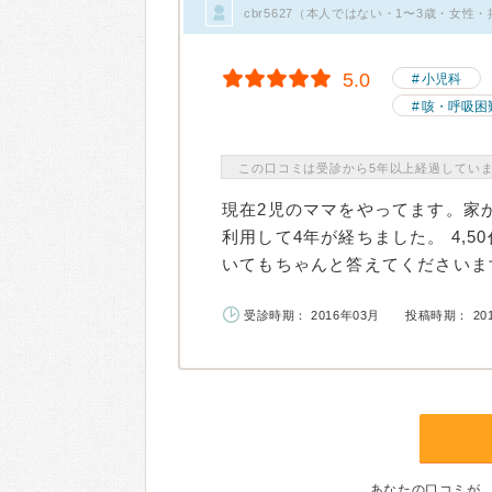
cbr5627（本人ではない・1〜3歳・女性
5.0
小児科
咳・呼吸困
この口コミは受診から5年以上経過してい
現在2児のママをやってます。家
利用して4年が経ちました。 4,
いてもちゃんと答えてくださいます。
受診時期： 2016年03月
投稿時期： 20
あなたの口コミが