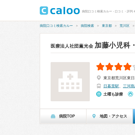
病院口コミ検索カルー - 口コミ・評判 4
病院口コミ検索カルー
病院検索
東京都
荒川区
加藤小児科
医療法人社団薫光会
東京都荒川区東日暮
日暮里駅
、
三河島
土曜も診療
病院TOP
地図・アクセス