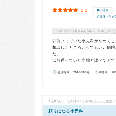
5.0
小児科
腹痛・吐き
この口コミは受診から5年以上経過してい
以前いっていた小児科がやめてし
相談したところとってもいい病院
た。
以前通っていた病院と比べてとても
受診時期： 2016年03月
投稿時期： 20
1人中0人
が、この口コミが参考になったと投票し
頼りになる小児科