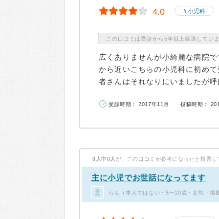
4.0
小児科
この口コミは受診から5年以上経過してい
広くありませんが小綺麗な病院で
から近いこちらの小児科に初めて
者さんはそれなりにいましたが呼ば
受診時期： 2017年11月
投稿時期： 20
0人中0人
が、この口コミが参考になったと投票し
主に小児でお世話になってます
らん（本人ではない・5〜10歳・女性・掲