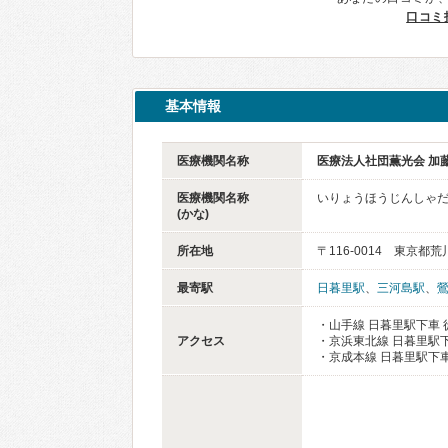
口コミ
基本情報
医療機関名称
医療法人社団薫光会 加
医療機関名称
いりょうほうじんしゃだ
(かな)
所在地
〒116-0014 東京都荒
最寄駅
日暮里駅
、
三河島駅
、
・山手線 日暮里駅下車 
アクセス
・京浜東北線 日暮里駅下
・京成本線 日暮里駅下車