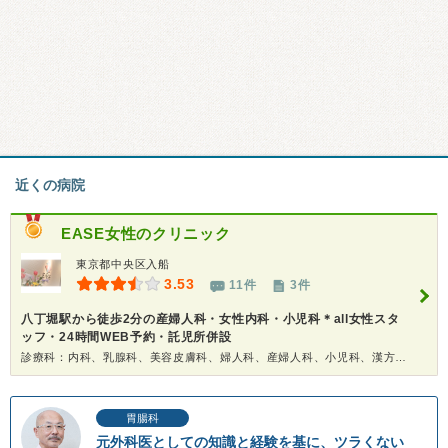
近くの病院
EASE女性のクリニック
東京都中央区入船
3.53
11件
3件
八丁堀駅から徒歩2分の産婦人科・女性内科・小児科＊all女性スタ
ッフ・24時間WEB予約・託児所併設
診療科：内科、乳腺科、美容皮膚科、婦人科、産婦人科、小児科、漢方、人間ドック
胃腸科
元外科医としての知識と経験を基に、ツラくない