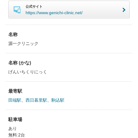
公式サイト
https://www.genichi-clinic.net/
名称
源一クリニック
名称 (かな)
げんいちくりにっく
最寄駅
田端駅
、
西日暮里駅
、
駒込駅
駐車場
あり
無料:2台