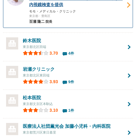
内視鏡検査を提供
モモ・メディカル・クリニック
東京都・豊島区
百瀬 隆二
院長
鈴木医院
東京都北区田端
3.70
4件
岩瀬クリニック
東京都北区東田端
3.93
9件
松本医院
東京都文京区本駒込
3.10
1件
医療法人社団薫光会
加藤小児科・内科医院
東京都荒川区東日暮里