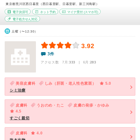
東京都荒川区西日暮里（西日暮里駅、日暮里駅、新三河島駅）
電子決済可
ネット予約
マイナ受付
(スマホ可)
電子処方せん対応
土曜（〜12:30）
3.92
3件
アクセス数 7月:
333
| 6月:
283
美容皮膚科
しみ（肝斑・老人性色素斑）
5.0
シミ治療
皮膚科
うおのめ・たこ
皮膚の発疹・かゆみ
4.5
すごく親切
皮膚科
4.0