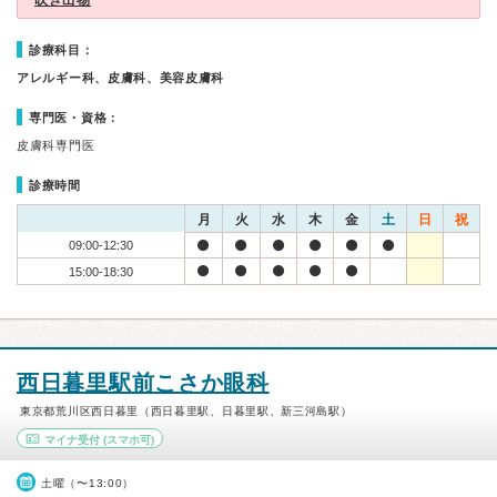
吹き出物
診療科目：
アレルギー科、皮膚科、美容皮膚科
専門医・資格：
皮膚科専門医
診療時間
月
火
水
木
金
土
日
祝
09:00-12:30
15:00-18:30
西日暮里駅前こさか眼科
東京都荒川区西日暮里（西日暮里駅、日暮里駅、新三河島駅）
マイナ受付
(スマホ可)
土曜（〜13:00）