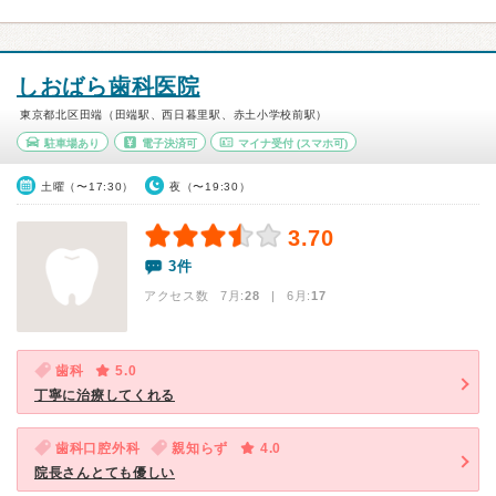
しおばら歯科医院
東京都北区田端（田端駅、西日暮里駅、赤土小学校前駅）
駐車場あり
電子決済可
マイナ受付
(スマホ可)
土曜（〜17:30）
夜（〜19:30）
3.70
3件
アクセス数 7月:
28
| 6月:
17
歯科
5.0
丁寧に治療してくれる
歯科口腔外科
親知らず
4.0
院長さんとても優しい