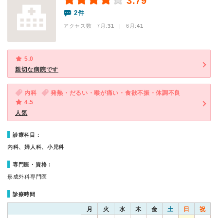
3.79
2件
アクセス数 7月:
31
| 6月:
41
5.0
親切な病院です
内科
発熱・だるい・喉が痛い・食欲不振・体調不良
4.5
人気
診療科目：
内科、婦人科、小児科
専門医・資格：
形成外科専門医
診療時間
月
火
水
木
金
土
日
祝