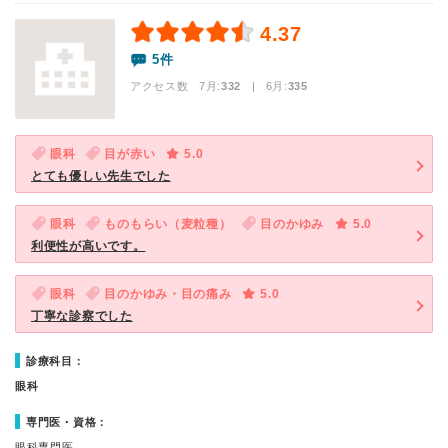
4.37
5件
アクセス数 7月:
332
| 6月:
335
眼科
目が赤い
5.0
とても優しい先生でした
眼科
ものもらい（麦粒種）
目のかゆみ
5.0
利便性が高いです。
眼科
目のかゆみ・目の痛み
5.0
丁寧な診察でした
診療科目：
眼科
専門医・資格：
眼科専門医