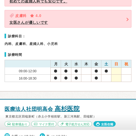
初めての産婦人科でも安心です。
皮膚科
4.0
女医さんが優しいです
診療科目：
内科、皮膚科、産婦人科、小児科
診療時間
月
火
水
木
金
土
日
祝
09:00-12:00
16:00-18:30
高杉医院
医療法人社団明高会
東京都北区田端新町（赤土小学校前駅、新三河島駅、田端駅）
駐車場あり
マイナ受付
電子処方せん対応
女医在籍