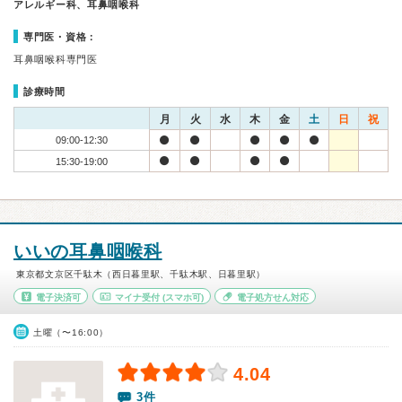
アレルギー科、耳鼻咽喉科
専門医・資格：
耳鼻咽喉科専門医
診療時間
月
火
水
木
金
土
日
祝
09:00-12:30
15:30-19:00
いいの耳鼻咽喉科
東京都文京区千駄木（西日暮里駅、千駄木駅、日暮里駅）
電子決済可
マイナ受付
(スマホ可)
電子処方せん対応
土曜（〜16:00）
4.04
3件