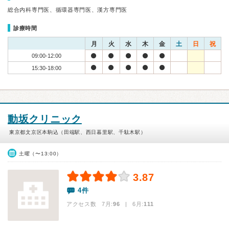
総合内科専門医、循環器専門医、漢方専門医
診療時間
月
火
水
木
金
土
日
祝
09:00-12:00
15:30-18:00
動坂クリニック
東京都文京区本駒込（田端駅、西日暮里駅、千駄木駅）
土曜（〜13:00）
3.87
4件
アクセス数 7月:
96
| 6月:
111