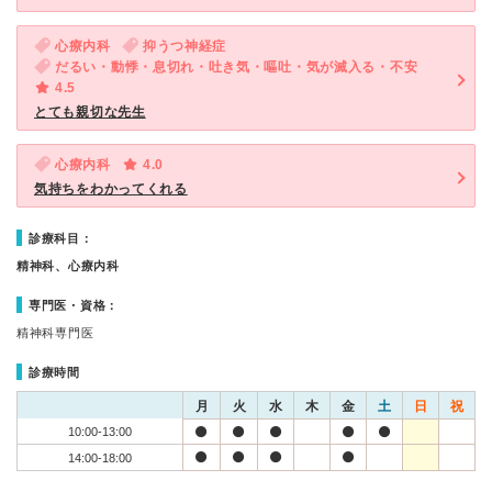
心療内科
抑うつ神経症
だるい・動悸・息切れ・吐き気・嘔吐・気が滅入る・不安
4.5
とても親切な先生
心療内科
4.0
気持ちをわかってくれる
診療科目：
精神科、心療内科
専門医・資格：
精神科専門医
診療時間
月
火
水
木
金
土
日
祝
10:00-13:00
14:00-18:00