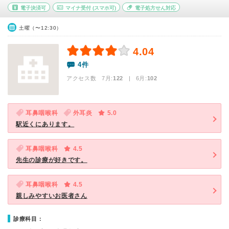
電子決済可
マイナ受付
(スマホ可)
電子処方せん対応
土曜（〜12:30）
4.04
4件
アクセス数 7月:
122
| 6月:
102
耳鼻咽喉科
外耳炎
5.0
駅近くにあります。
耳鼻咽喉科
4.5
先生の診療が好きです。
耳鼻咽喉科
4.5
親しみやすいお医者さん
診療科目：