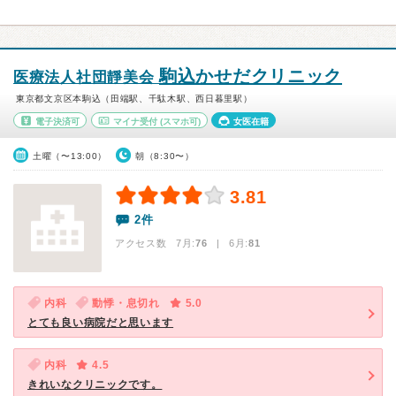
駒込かせだクリニック
医療法人社団靜美会
東京都文京区本駒込（田端駅、千駄木駅、西日暮里駅）
電子決済可
マイナ受付
(スマホ可)
女医在籍
土曜（〜13:00）
朝（8:30〜）
3.81
2件
アクセス数 7月:
76
| 6月:
81
内科
動悸・息切れ
5.0
とても良い病院だと思います
内科
4.5
きれいなクリニックです。