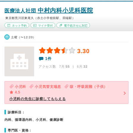
中村内科小児科医院
医療法人社団
東京都荒川区東尾久（赤土小学校前駅、田端駅）
ネット予約
マイナ受付
電子処方せん対応
土曜（〜12:20）
3.30
1件
アクセス数 7月:
55
| 6月:
32
小児科
小児気管支喘息
咳・呼吸困難（子供）
4.5
小児科の先生に診察してもらえる
診療科目：
内科、循環器内科、小児科、健康診断
専門医・資格：