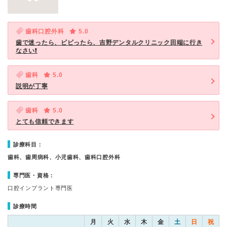
歯科口腔外科
5.0
歯で迷ったら、ビビったら、吉野デンタルクリニック田端に行き
なさい❗️
歯科
5.0
説明が丁寧
歯科
5.0
とても信頼できます
診療科目：
歯科、歯周病科、小児歯科、歯科口腔外科
専門医・資格：
口腔インプラント専門医
診療時間
月
火
水
木
金
土
日
祝