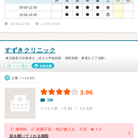
月
火
水
木
金
土
日
祝
09:00-12:30
15:00-18:30
09:00-12:00
14:00-16:00
すずきクリニック
東京都荒川区東尾久（赤土小学校前駅、熊野前駅、東尾久三丁目駅）
マイナ受付
女医在籍
土曜（〜13:00）
3.96
3件
アクセス数 7月:
81
| 6月:
131
精神科
体調不良・気が滅入る・不安
5.0
話を聞いてくれる病院