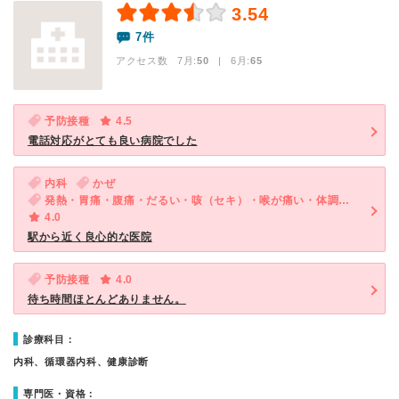
3.54
7件
アクセス数 7月:
50
| 6月:
65
予防接種
4.5
電話対応がとても良い病院でした
内科
かぜ
発熱・胃痛・腹痛・だるい・咳（セキ）・喉が痛い・体調不良・便秘
4.0
駅から近く良心的な医院
予防接種
4.0
待ち時間ほとんどありません。
診療科目：
内科、循環器内科、健康診断
専門医・資格：