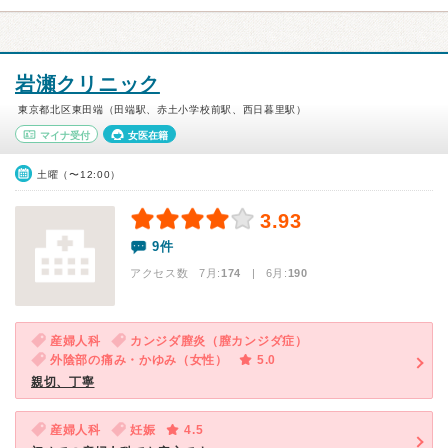
岩瀬クリニック
東京都北区東田端（田端駅、赤土小学校前駅、西日暮里駅）
マイナ受付
女医在籍
土曜（〜12:00）
3.93
9件
アクセス数 7月:
174
| 6月:
190
産婦人科
カンジダ膣炎（膣カンジダ症）
外陰部の痛み・かゆみ（女性）
5.0
親切、丁寧
産婦人科
妊娠
4.5