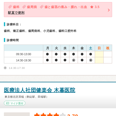
歯科
歯周病
歯と歯茎の痛み・腫れ・出血
3.5
駅直で便利
診療科目：
歯科、矯正歯科、歯周病科、小児歯科、歯科口腔外科
診療時間
月
火
水
木
金
土
日
祝
09:30-13:00
14:30-19:30
14:30-17:30
医療法人社団健楽会 木暮医院
東京都北区田端（駒込駅、田端駅）
マイナ受付