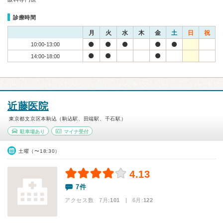
診療時間
月
火
水
木
金
土
日
祝
10:00-13:00
14:00-18:00
近藤医院
東京都文京区本駒込（駒込駅、田端駅、千石駅）
駐車場あり
マイナ受付
土曜（〜18:30）
4.13
7件
アクセス数 7月:
101
| 6月:
122