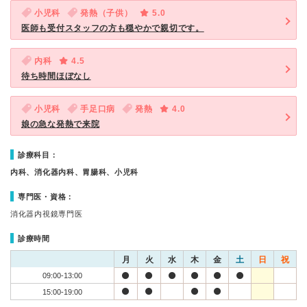
小児科
発熱（子供）
5.0
医師も受付スタッフの方も穏やかで親切です。
内科
4.5
待ち時間ほぼなし
小児科
手足口病
発熱
4.0
娘の急な発熱で来院
診療科目：
内科、消化器内科、胃腸科、小児科
専門医・資格：
消化器内視鏡専門医
診療時間
月
火
水
木
金
土
日
祝
09:00-13:00
15:00-19:00