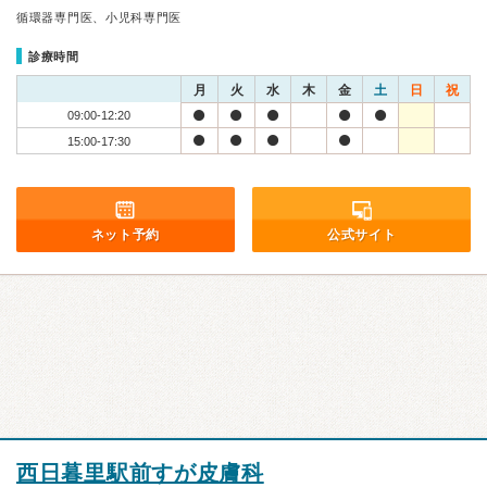
循環器専門医、小児科専門医
診療時間
月
火
水
木
金
土
日
祝
09:00-12:20
15:00-17:30
ネット予約
公式サイト
西日暮里駅前すが皮膚科