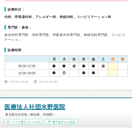
診療科目：
内科、呼吸器内科、アレルギー科、神経内科、リハビリテーション科
専門医・資格：
総合内科専門医、外科専門医、呼吸器外科専門医、神経内科専門医、リハビリ
テーショ…
診療時間
月
火
水
木
金
土
日
祝
08:30-12:30
15:00-18:00
09:00-13:00
14:00-18:00
医療法人社団水野医院
東京都北区田端（駒込駅、田端駅）
マイナ受付
(スマホ可)
電子処方せん対応