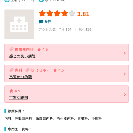
土曜（〜15:30）
夜（〜19:30）
3.81
6件
アクセス数 7月:
184
| 6月:
118
循環器内科
4.5
感じの良い病院
内科
咳（セキ）
4.5
迅速かつ的確
4.5
丁寧な説明
診療科目：
内科、呼吸器内科、循環器内科、消化器内科、胃腸科、小児科
専門医・資格：