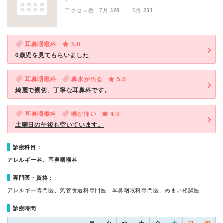
アクセス数 7月:
328
| 6月:
231
耳鼻咽喉科
5.0
0歳児を見てもらいました
耳鼻咽喉科
鼻水が出る
5.0
綺麗で親切、丁寧な耳鼻科です。
耳鼻咽喉科
喉が痛い
4.0
土曜日の午後も空いています。
診療科目：
アレルギー科、耳鼻咽喉科
専門医・資格：
アレルギー専門医、気管食道科専門医、耳鼻咽喉科専門医、めまい相談医
診療時間