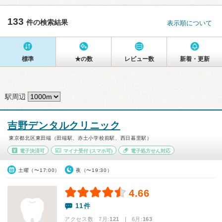
133
件の検索結果
表示順について
標準
★の数
レビュー数
新着・更新
駅周辺
吉野デンタルクリニック
東京都北区東田端（田端駅、赤土小学校前駅、西日暮里駅）
電子決済可
マイナ受付
(スマホ可)
電子処方せん対応
土曜（〜17:00）
夜（〜19:30）
4.66
11件
アクセス数 7月:
121
| 6月:
163