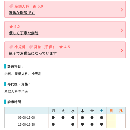
産婦人科
5.0
素敵な医師です
5.0
優しく丁寧な病院
小児科
発熱（子供）
4.5
親子でお世話になっています
診療科目：
内科、産婦人科、小児科
専門医・資格：
産婦人科専門医
診療時間
月
火
水
木
金
土
日
祝
09:00-13:00
15:00-18:30