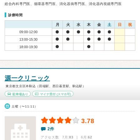
総合内科専門医、循環器専門医、消化器病専門医、消化器内視鏡専門医
診療時間
月
火
水
木
金
土
日
祝
09:00-12:00
13:00-15:30
18:00-19:30
源一クリニック
東京都文京区本駒込（田端駅、西日暮里駅、駒込駅）
駐車場あり
マイナ受付
(スマホ可)
土曜（〜11:11）
3.78
2件
アクセス数 7月:
83
| 6月:
62