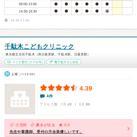
09:00-13:00
14:30-19:30
14:30-17:00
千駄木こどもクリニック
東京都文京区千駄木（西日暮里駅、千駄木駅、日暮里駅）
マイナ受付
(スマホ可)
電子処方せん対応
土曜（〜13:00）
4.39
4件
アクセス数 7月:
43
| 6月:
80
小児科
鼻水が出る
5.0
先生や看護師、受付の方全員優しいです。