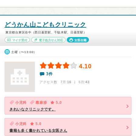
どうかん山こどもクリニック
東京都台東区谷中（西日暮里駅、千駄木駅、日暮里駅）
マイナ受付
電子処方せん対応
女医在籍
土曜（〜13:00）
4.10
3件
アクセス数 7月:
16
| 6月:
43
小児科
蕁麻疹
5.0
きれいなクリニックです。
小児科
5.0
書籍も多く書かれている女医さん