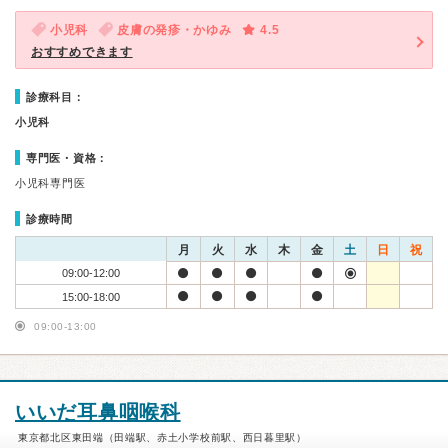
小児科
皮膚の発疹・かゆみ
4.5
おすすめできます
診療科目：
小児科
専門医・資格：
小児科専門医
診療時間
月
火
水
木
金
土
日
祝
09:00-12:00
15:00-18:00
09:00-13:00
いいだ耳鼻咽喉科
東京都北区東田端（田端駅、赤土小学校前駅、西日暮里駅）