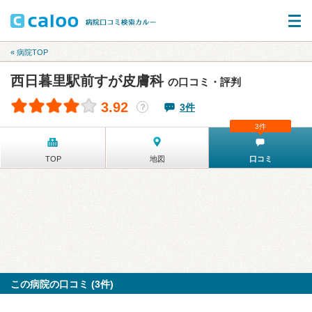
« 病院TOP
西日暮里駅前すが皮膚科
の口コミ・評判
3.92
3件
？
3件
TOP
地図
口コミ
この病院の口コミ (3件)