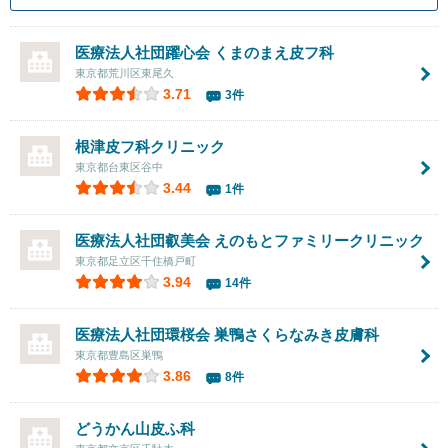
医療法人社団躍心会 くまのまえ皮フ科
東京都荒川区東尾久
3.71
3件
根津皮フ科クリニック
東京都台東区谷中
3.44
1件
医療法人社団叡美会
えのもとファミリークリニック
東京都足立区千住橋戸町
3.94
14件
医療法人社団環桜会 巣鴨さくらなみき皮膚科
東京都豊島区巣鴨
3.86
8件
どうかん山皮ふ科