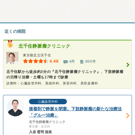
近くの病院
北千住静脈瘤クリニック
東京都足立区千住
4.48
4件
800件
北千住駅から徒歩約3分の『北千住静脈瘤クリニック』、下肢静脈瘤
の日帰り治療・土曜も17時まで診療
診療科：心臓血管外科、形成外科、美容外科、美容皮膚科
心臓血管外科
接着剤で静脈を閉塞。下肢静脈瘤の新たな治療法
「グルー治療」
北千住静脈瘤クリニック
東京都・足立区
入谷 哲司
院長