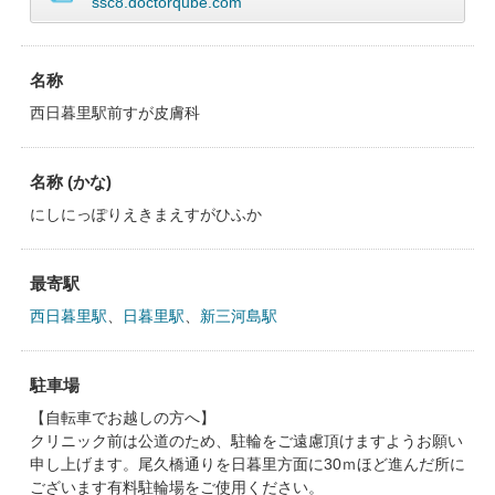
ssc8.doctorqube.com
名称
西日暮里駅前すが皮膚科
名称 (かな)
にしにっぽりえきまえすがひふか
最寄駅
西日暮里駅
、
日暮里駅
、
新三河島駅
駐車場
【自転車でお越しの方へ】
クリニック前は公道のため、駐輪をご遠慮頂けますようお願い
申し上げます。尾久橋通りを日暮里方面に30ｍほど進んだ所に
ございます有料駐輪場をご使用ください。